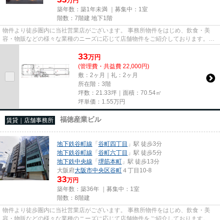
万円
築年数：築1年未満 ｜募集中：
1室
階数：7階建 地下1階
物件より徒歩圏内に当社営業店がございます。 事務所物件をはじめ、飲食・美
容・物販などの様々な業種のニーズに応じて店舗物件をご紹介しております。
尚、弊社ではおとり広告は一切...
33
万
円
(管理費・共益費 22,000円)
敷：2ヶ月｜礼：2ヶ月
所在階：3階
坪数：21.33坪｜面積：70.54㎡
坪単価：
1.55
万円
福徳産業ビル
賃貸｜店舗事務所
地下鉄谷町線
「
谷町四丁目
」駅 徒歩3分
地下鉄谷町線
「
谷町六丁目
」駅 徒歩5分
地下鉄中央線
「
堺筋本町
」駅 徒歩13分
大阪府
大阪市中央区
谷町
４丁目10-8
33
万円
築年数：築36年 ｜募集中：
1室
階数：8階建
物件より徒歩圏内に当社営業店がございます。 事務所物件をはじめ、飲食・美
容・物販などの様々な業種のニーズに応じて店舗物件をご紹介しております。