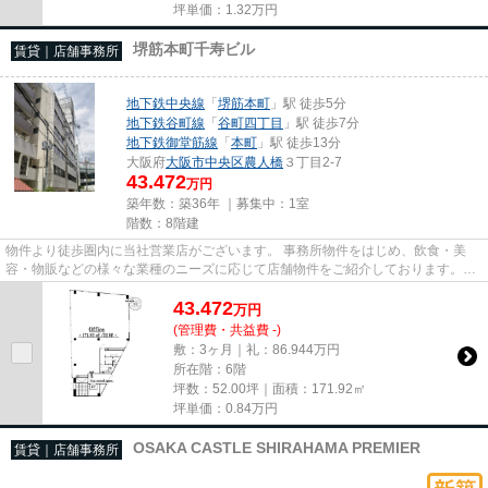
坪単価：
1.32
万円
堺筋本町千寿ビル
賃貸｜店舗事務所
地下鉄中央線
「
堺筋本町
」駅 徒歩5分
地下鉄谷町線
「
谷町四丁目
」駅 徒歩7分
地下鉄御堂筋線
「
本町
」駅 徒歩13分
大阪府
大阪市中央区
農人橋
３丁目2-7
43.472
万円
築年数：築36年 ｜募集中：
1室
階数：8階建
物件より徒歩圏内に当社営業店がございます。 事務所物件をはじめ、飲食・美
容・物販などの様々な業種のニーズに応じて店舗物件をご紹介しております。
尚、弊社ではおとり広告は一切...
43.472
万
円
(管理費・共益費 -)
敷：3ヶ月｜礼：86.944万円
所在階：6階
坪数：52.00坪｜面積：171.92㎡
坪単価：
0.84
万円
OSAKA CASTLE SHIRAHAMA PREMIER
賃貸｜店舗事務所