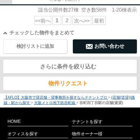
該当公開件数
27
棟 空き数
58
件
1-20
棟表示
1
2
<<前へ
次へ>>
最初
チェックした物件をまとめて
検討リストに追加
お問い合わせ
さらに条件を絞り込む
物件リクエスト
【AFLO】大阪市で貸店舗・貸事務所を探すならテナントプロ
>
(店舗(賃貸))路
線・駅から探す
>
大阪メトロ地下鉄谷町線
>
谷町四丁目駅の店舗(賃貸)
HOME
テナントを探す
オフィスを探す
物件オーナー様