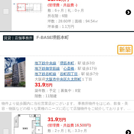
(管理費・共益費 -)
敷：6ヶ月｜礼：0ヶ月
所在階：6階
坪数：28.60坪｜面積：94.54㎡
坪単価：
1.1
万円
F-BASE堺筋本町
賃貸｜店舗事務所
地下鉄中央線
「
堺筋本町
」駅 徒歩3分
地下鉄御堂筋線
「
心斎橋
」駅 徒歩17分
地下鉄谷町線
「
谷町四丁目
」駅 徒歩7分
大阪府
大阪市中央区
久太郎町
１丁目
31.9
万円
築年数：予定 ｜募集中：
8室
階数：11階建
物件より徒歩圏内に当社営業店がございます。 事務所物件をはじめ、飲食・美
容・物販などの様々な業種のニーズに応じて店舗物件をご紹介しております。
尚、弊社ではおとり広告は一切...
31.9
万
円
(管理費・共益費 16,500円)
敷：2ヶ月｜礼：3.3ヶ月