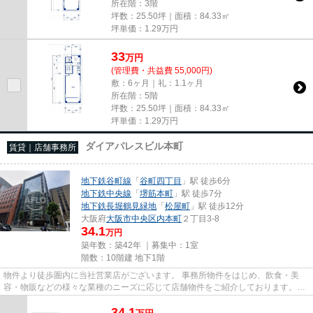
所在階：3階
坪数：25.50坪｜面積：84.33㎡
坪単価：
1.29
万円
33
万
円
(管理費・共益費 55,000円)
敷：6ヶ月｜礼：1.1ヶ月
所在階：5階
坪数：25.50坪｜面積：84.33㎡
坪単価：
1.29
万円
ダイアパレスビル本町
賃貸｜店舗事務所
地下鉄谷町線
「
谷町四丁目
」駅 徒歩6分
地下鉄中央線
「
堺筋本町
」駅 徒歩7分
地下鉄長堀鶴見緑地
「
松屋町
」駅 徒歩12分
大阪府
大阪市中央区
内本町
２丁目3-8
34.1
万円
築年数：築42年 ｜募集中：
1室
階数：10階建 地下1階
物件より徒歩圏内に当社営業店がございます。 事務所物件をはじめ、飲食・美
容・物販などの様々な業種のニーズに応じて店舗物件をご紹介しております。
尚、弊社ではおとり広告は一切...
34.1