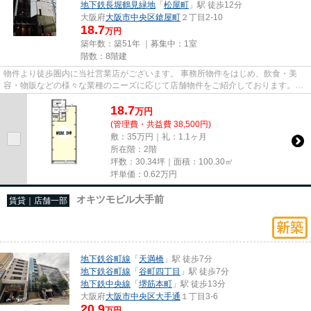
地下鉄長堀鶴見緑地
「
松屋町
」駅 徒歩12分
大阪府
大阪市中央区
鎗屋町
２丁目2-10
18.7
万円
築年数：築51年 ｜募集中：
1室
階数：8階建
物件より徒歩圏内に当社営業店がございます。 事務所物件をはじめ、飲食・美
容・物販などの様々な業種のニーズに応じて店舗物件をご紹介しております。
尚、弊社ではおとり広告は一切...
18.7
万
円
(管理費・共益費 38,500円)
敷：35万円｜礼：1.1ヶ月
所在階：2階
坪数：30.34坪｜面積：100.30㎡
坪単価：
0.62
万円
オキツモビル大手前
賃貸｜店舗一部
地下鉄谷町線
「
天満橋
」駅 徒歩7分
地下鉄谷町線
「
谷町四丁目
」駅 徒歩7分
地下鉄中央線
「
堺筋本町
」駅 徒歩13分
大阪府
大阪市中央区
大手通
１丁目3-6
20.9
万円