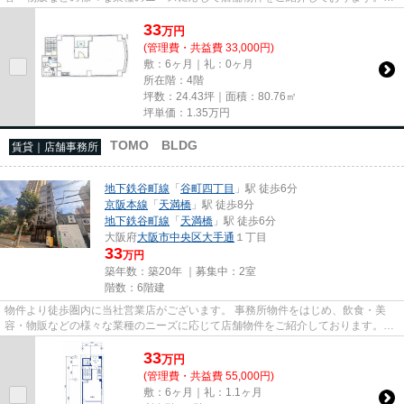
尚、弊社ではおとり広告は一切...
33
万
円
(管理費・共益費 33,000円)
敷：6ヶ月｜礼：0ヶ月
所在階：4階
坪数：24.43坪｜面積：80.76㎡
坪単価：
1.35
万円
TOMO BLDG
賃貸｜店舗事務所
地下鉄谷町線
「
谷町四丁目
」駅 徒歩6分
京阪本線
「
天満橋
」駅 徒歩8分
地下鉄谷町線
「
天満橋
」駅 徒歩6分
大阪府
大阪市中央区
大手通
１丁目
33
万円
築年数：築20年 ｜募集中：
2室
階数：6階建
物件より徒歩圏内に当社営業店がございます。 事務所物件をはじめ、飲食・美
容・物販などの様々な業種のニーズに応じて店舗物件をご紹介しております。
尚、弊社ではおとり広告は一切...
33
万
円
(管理費・共益費 55,000円)
敷：6ヶ月｜礼：1.1ヶ月