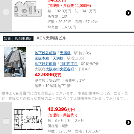
万
円
(管理費・共益費 11,000円)
敷：102.3万円｜礼：34.1万円
所在階：1階
坪数：20.39坪｜面積：67.42㎡
坪単価：
1.67
万円
ACN天満橋ビル
賃貸｜店舗事務所
地下鉄谷町線
「
天満橋
」駅 徒歩3分
京阪本線
「
天満橋
」駅 徒歩3分
地下鉄谷町線
「
谷町四丁目
」駅 徒歩7分
大阪府
大阪市中央区
谷町
１丁目4-3
42.9396
万円
築年数：築28年 ｜募集中：
1室
階数：10階建 地下1階
物件より徒歩圏内に当社営業店がございます。 事務所物件をはじめ、飲食・美
容・物販などの様々な業種のニーズに応じて店舗物件をご紹介しております。
尚、弊社ではおとり広告は一切...
42.9396
万
円
(管理費・共益費 -)
敷：8ヶ月｜礼：0ヶ月
所在階：6階
坪数：32.53坪｜面積：107.53㎡