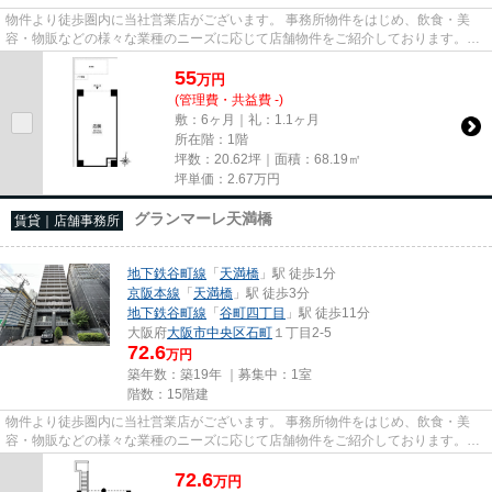
物件より徒歩圏内に当社営業店がございます。 事務所物件をはじめ、飲食・美
容・物販などの様々な業種のニーズに応じて店舗物件をご紹介しております。
尚、弊社ではおとり広告は一切...
55
万
円
(管理費・共益費 -)
敷：6ヶ月｜礼：1.1ヶ月
所在階：1階
坪数：20.62坪｜面積：68.19㎡
坪単価：
2.67
万円
グランマーレ天満橋
賃貸｜店舗事務所
地下鉄谷町線
「
天満橋
」駅 徒歩1分
京阪本線
「
天満橋
」駅 徒歩3分
地下鉄谷町線
「
谷町四丁目
」駅 徒歩11分
大阪府
大阪市中央区
石町
１丁目2-5
72.6
万円
築年数：築19年 ｜募集中：
1室
階数：15階建
物件より徒歩圏内に当社営業店がございます。 事務所物件をはじめ、飲食・美
容・物販などの様々な業種のニーズに応じて店舗物件をご紹介しております。
尚、弊社ではおとり広告は一切...
72.6
万
円