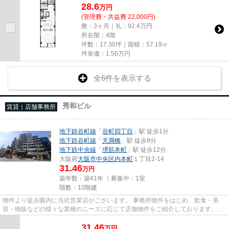
28.6
万
円
(管理費・共益費 22,000円)
敷：3ヶ月｜礼：92.4万円
所在階：4階
坪数：17.30坪｜面積：57.19㎡
坪単価：
1.56
万円
全6件を表示する
秀和ビル
賃貸｜店舗事務所
地下鉄谷町線
「
谷町四丁目
」駅 徒歩1分
地下鉄谷町線
「
天満橋
」駅 徒歩9分
地下鉄中央線
「
堺筋本町
」駅 徒歩12分
大阪府
大阪市中央区
内本町
１丁目2-14
31.46
万円
築年数：築41年 ｜募集中：
1室
階数：10階建
物件より徒歩圏内に当社営業店がございます。 事務所物件をはじめ、飲食・美
容・物販などの様々な業種のニーズに応じて店舗物件をご紹介しております。
尚、弊社ではおとり広告は一切...
31.46
万
円