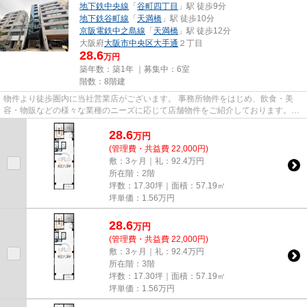
地下鉄中央線
「
谷町四丁目
」駅 徒歩9分
地下鉄谷町線
「
天満橋
」駅 徒歩10分
京阪電鉄中之島線
「
天満橋
」駅 徒歩12分
大阪府
大阪市中央区
大手通
２丁目
28.6
万円
築年数：築1年 ｜募集中：
6室
階数：8階建
物件より徒歩圏内に当社営業店がございます。 事務所物件をはじめ、飲食・美
容・物販などの様々な業種のニーズに応じて店舗物件をご紹介しております。
尚、弊社ではおとり広告は一切...
28.6
万
円
(管理費・共益費 22,000円)
敷：3ヶ月｜礼：92.4万円
所在階：2階
坪数：17.30坪｜面積：57.19㎡
坪単価：
1.56
万円
28.6
万
円
(管理費・共益費 22,000円)
敷：3ヶ月｜礼：92.4万円
所在階：3階
坪数：17.30坪｜面積：57.19㎡
坪単価：
1.56
万円