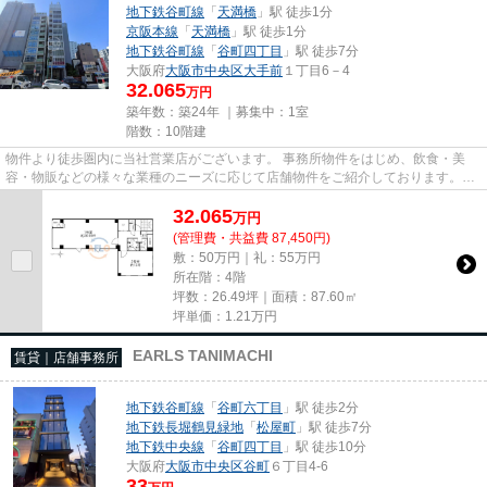
地下鉄谷町線
「
天満橋
」駅 徒歩1分
京阪本線
「
天満橋
」駅 徒歩1分
地下鉄谷町線
「
谷町四丁目
」駅 徒歩7分
大阪府
大阪市中央区
大手前
１丁目6－4
32.065
万円
築年数：築24年 ｜募集中：
1室
階数：10階建
物件より徒歩圏内に当社営業店がございます。 事務所物件をはじめ、飲食・美
容・物販などの様々な業種のニーズに応じて店舗物件をご紹介しております。
尚、弊社ではおとり広告は一切...
32.065
万
円
(管理費・共益費 87,450円)
敷：50万円｜礼：55万円
所在階：4階
坪数：26.49坪｜面積：87.60㎡
坪単価：
1.21
万円
EARLS TANIMACHI
賃貸｜店舗事務所
地下鉄谷町線
「
谷町六丁目
」駅 徒歩2分
地下鉄長堀鶴見緑地
「
松屋町
」駅 徒歩7分
地下鉄中央線
「
谷町四丁目
」駅 徒歩10分
大阪府
大阪市中央区
谷町
６丁目4-6
33