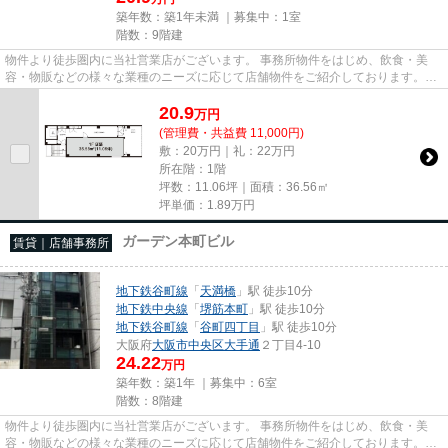
築年数：築1年未満 ｜募集中：
1室
階数：9階建
物件より徒歩圏内に当社営業店がございます。 事務所物件をはじめ、飲食・美
容・物販などの様々な業種のニーズに応じて店舗物件をご紹介しております。
尚、弊社ではおとり広告は一切...
20.9
万
円
(管理費・共益費 11,000円)
敷：20万円｜礼：22万円
所在階：1階
坪数：11.06坪｜面積：36.56㎡
坪単価：
1.89
万円
ガーデン本町ビル
賃貸｜店舗事務所
地下鉄谷町線
「
天満橋
」駅 徒歩10分
地下鉄中央線
「
堺筋本町
」駅 徒歩10分
地下鉄谷町線
「
谷町四丁目
」駅 徒歩10分
大阪府
大阪市中央区
大手通
２丁目4-10
24.22
万円
築年数：築1年 ｜募集中：
6室
階数：8階建
物件より徒歩圏内に当社営業店がございます。 事務所物件をはじめ、飲食・美
容・物販などの様々な業種のニーズに応じて店舗物件をご紹介しております。