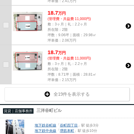
坪単価：
2.41
万円
18.7
万
円
(管理費・共益費 11,000円)
敷：3ヶ月｜礼：2.2ヶ月
所在階：2階
坪数：9.06坪｜面積：29.98㎡
坪単価：
2.06
万円
18.7
万
円
(管理費・共益費 11,000円)
敷：3ヶ月｜礼：2.2ヶ月
所在階：2階
坪数：8.71坪｜面積：28.81㎡
坪単価：
2.15
万円
全19件を表示する
三洋谷町ビル
賃貸｜店舗事務所
地下鉄谷町線
「
谷町四丁目
」駅 徒歩3分
地下鉄中央線
「
堺筋本町
」駅 徒歩10分