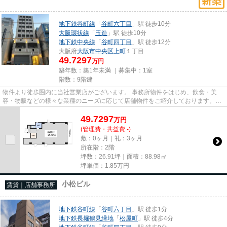
地下鉄谷町線
「
谷町六丁目
」駅 徒歩10分
大阪環状線
「
玉造
」駅 徒歩10分
地下鉄中央線
「
谷町四丁目
」駅 徒歩12分
大阪府
大阪市中央区
上町
１丁目
49.7297
万円
築年数：築1年未満 ｜募集中：
1室
階数：9階建
物件より徒歩圏内に当社営業店がございます。 事務所物件をはじめ、飲食・美
容・物販などの様々な業種のニーズに応じて店舗物件をご紹介しております。
尚、弊社ではおとり広告は一切...
49.7297
万
円
(管理費・共益費 -)
敷：0ヶ月｜礼：3ヶ月
所在階：2階
坪数：26.91坪｜面積：88.98㎡
坪単価：
1.85
万円
小松ビル
賃貸｜店舗事務所
地下鉄谷町線
「
谷町六丁目
」駅 徒歩1分
地下鉄長堀鶴見緑地
「
松屋町
」駅 徒歩4分