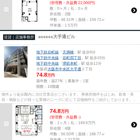
(管理費・共益費 22,000円)
敷：0ヶ月｜礼：0ヶ月
所在階：2階
坪数：48.31坪｜面積：159.72㎡
坪単価：
1.5
万円
assess大手通ビル
賃貸｜店舗事務所
地下鉄谷町線
「
天満橋
」駅 徒歩9分
地下鉄中央線
「
谷町四丁目
」駅 徒歩10分
地下鉄中央線
「
堺筋本町
」駅 徒歩12分
大阪府
大阪市中央区
大手通
２丁目
74.8
万円
築年数：築27年 ｜募集中：
1室
階数：10階建
物件より徒歩圏内に当社営業店がございます。 事務所物件をはじめ、飲食・美
容・物販などの様々な業種のニーズに応じて店舗物件をご紹介しております。
尚、弊社ではおとり広告は一切...
74.8
万
円
(管理費・共益費 -)
敷：1ヶ月｜礼：149.6万円
所在階：4階
坪数：56.50坪｜面積：186.77㎡
坪単価：
1.32
万円