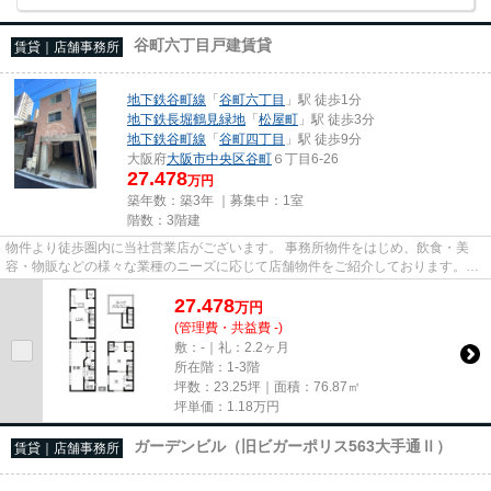
谷町六丁目戸建賃貸
賃貸｜店舗事務所
地下鉄谷町線
「
谷町六丁目
」駅 徒歩1分
地下鉄長堀鶴見緑地
「
松屋町
」駅 徒歩3分
地下鉄谷町線
「
谷町四丁目
」駅 徒歩9分
大阪府
大阪市中央区
谷町
６丁目6-26
27.478
万円
築年数：築3年 ｜募集中：
1室
階数：3階建
物件より徒歩圏内に当社営業店がございます。 事務所物件をはじめ、飲食・美
容・物販などの様々な業種のニーズに応じて店舗物件をご紹介しております。
尚、弊社ではおとり広告は一切...
27.478
万
円
(管理費・共益費 -)
敷：-｜礼：2.2ヶ月
所在階：1-3階
坪数：23.25坪｜面積：76.87㎡
坪単価：
1.18
万円
ガーデンビル（旧ビガーポリス563大手通Ⅱ）
賃貸｜店舗事務所