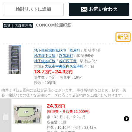
検討リストに追加
お問い合わせ
CONCOM松屋町筋
賃貸｜店舗事務所
地下鉄長堀鶴見緑地
「
松屋町
」駅 徒歩7分
地下鉄中央線
「
堺筋本町
」駅 徒歩9分
地下鉄谷町線
「
谷町四丁目
」駅 徒歩9分
大阪府
大阪市中央区
内久宝寺町
４丁目
18.7
24.3
万円～
万円
築年数：予定 ｜募集中：
19室
階数：10階建
物件より徒歩圏内に当社営業店がございます。 事務所物件をはじめ、飲食・美
容・物販などの様々な業種のニーズに応じて店舗物件をご紹介しております。
尚、弊社ではおとり広告は一切...
24.3
万
円
(管理費・共益費 11,000円)
敷：3ヶ月｜礼：2.2ヶ月
所在階：1階
坪数：10.10坪｜面積：33.42㎡