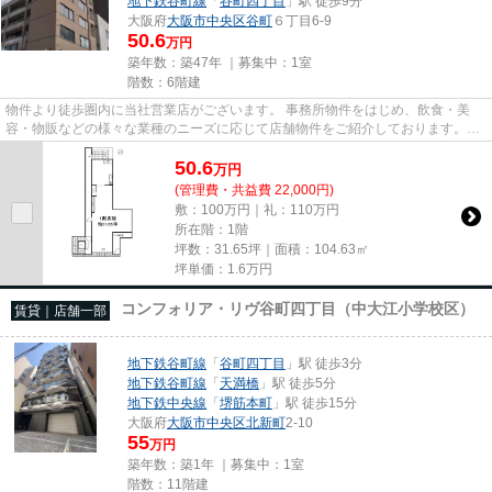
地下鉄谷町線
「
谷町四丁目
」駅 徒歩9分
大阪府
大阪市中央区
谷町
６丁目6-9
50.6
万円
築年数：築47年 ｜募集中：
1室
階数：6階建
物件より徒歩圏内に当社営業店がございます。 事務所物件をはじめ、飲食・美
容・物販などの様々な業種のニーズに応じて店舗物件をご紹介しております。
尚、弊社ではおとり広告は一切...
50.6
万
円
(管理費・共益費 22,000円)
敷：100万円｜礼：110万円
所在階：1階
坪数：31.65坪｜面積：104.63㎡
坪単価：
1.6
万円
コンフォリア・リヴ谷町四丁目（中大江小学校区）
賃貸｜店舗一部
地下鉄谷町線
「
谷町四丁目
」駅 徒歩3分
地下鉄谷町線
「
天満橋
」駅 徒歩5分
地下鉄中央線
「
堺筋本町
」駅 徒歩15分
大阪府
大阪市中央区
北新町
2-10
55
万円
築年数：築1年 ｜募集中：
1室
階数：11階建