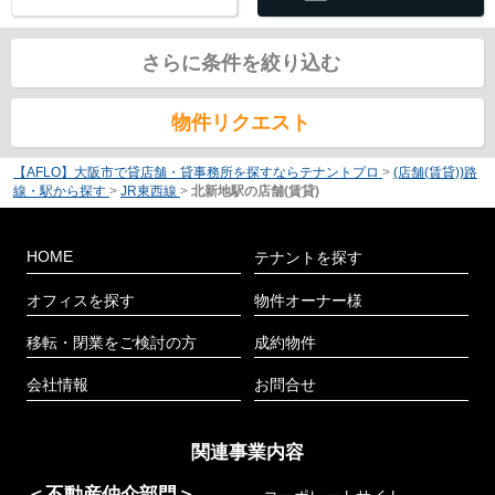
さらに条件を絞り込む
物件リクエスト
【AFLO】大阪市で貸店舗・貸事務所を探すならテナントプロ
>
(店舗(賃貸))路
線・駅から探す
>
JR東西線
>
北新地駅の店舗(賃貸)
HOME
テナントを探す
オフィスを探す
物件オーナー様
移転・閉業をご検討の方
成約物件
会社情報
お問合せ
関連事業内容
＜不動産仲介部門＞