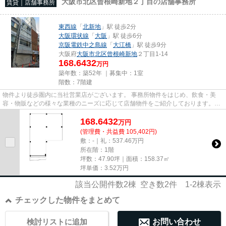
大阪市北区曾根崎新地２丁目の店舗事務所
賃貸｜店舗事務所
東西線
「
北新地
」駅 徒歩2分
大阪環状線
「
大阪
」駅 徒歩6分
京阪電鉄中之島線
「
大江橋
」駅 徒歩9分
大阪府
大阪市北区
曾根崎新地
２丁目1-14
168.6432
万円
築年数：築52年 ｜募集中：
1室
階数：7階建
物件より徒歩圏内に当社営業店がございます。 事務所物件をはじめ、飲食・美
容・物販などの様々な業種のニーズに応じて店舗物件をご紹介しております。
尚、弊社ではおとり広告は一切...
168.6432
万
円
(管理費・共益費 105,402円)
敷：-｜礼：537.46万円
所在階：1階
坪数：47.90坪｜面積：158.37㎡
坪単価：
3.52
万円
該当公開件数
2
棟 空き数
2
件
1-2
棟表示
チェックした物件をまとめて
検討リストに追加
お問い合わせ