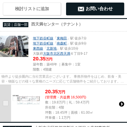
検討リストに追加
お問い合わせ
西天満センター（テナント）
賃貸｜店舗一部
地下鉄谷町線
「
東梅田
」駅 徒歩7分
地下鉄谷町線
「
南森町
」駅 徒歩9分
東西線
「
北新地
」駅 徒歩10分
大阪府
大阪市北区
西天満
６丁目9-17
20.35
万円
築年数：築48年 ｜募集中：
1室
階数：4階建
物件より徒歩圏内に当社営業店がございます。 事務所物件をはじめ、飲食・美
容・物販などの様々な業種のニーズに応じて店舗物件をご紹介しております。
尚、弊社ではおとり広告は一切...
20.35
万
円
(管理費・共益費 16,500円)
敷：19.8万円｜礼：59.4万円
所在階：4階
坪数：18.45坪｜面積：61.00㎡
坪単価：
1.1
万円