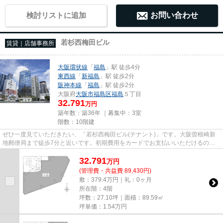
検討リストに追加
お問い合わせ
若杉西梅田ビル
賃貸｜店舗事務所
大阪環状線
「
福島
」駅 徒歩4分
東西線
「
新福島
」駅 徒歩2分
阪神本線
「
福島
」駅 徒歩2分
大阪府
大阪市福島区
福島
５丁目
32.791
万円
築年数：築36年 ｜募集中：
3室
階数：10階建
ぜひ一度見ていただきたい、「若杉西梅田ビル(テナント)」です。大阪曽根崎新
地郵便局まで徒歩7分と近いです。初期費用をカードでお支払いいただけるの
で、カードで決済したい方にもお...
32.791
万
円
(管理費・共益費 89,430円)
敷：379.4万円｜礼：0ヶ月
所在階：4階
坪数：27.10坪｜面積：89.59㎡
坪単価：
1.54
万円