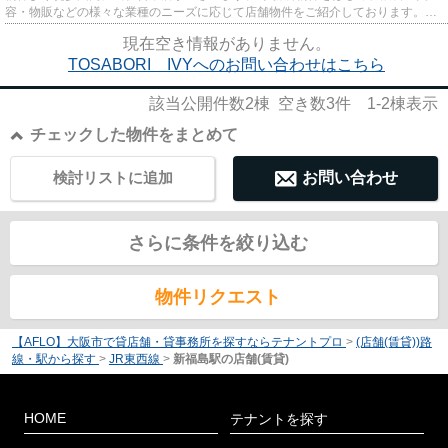
容・物販などの様々な業種のニーズに応じて店舗物件をご紹介しております。
尚、弊社ではおとり広告は一切...
現在空き情報がありません。
TOSABORI IVYへのお問い合わせはこちら
該当公開件数
2
棟 空き数
3
件
1-2
棟表示
チェックした物件をまとめて
検討リストに追加
お問い合わせ
さらに条件を絞り込む
物件リクエスト
【AFLO】大阪市で貸店舗・貸事務所を探すならテナントプロ
>
(店舗(賃貸))路
線・駅から探す
>
JR東西線
>
新福島駅の店舗(賃貸)
HOME
テナントを探す