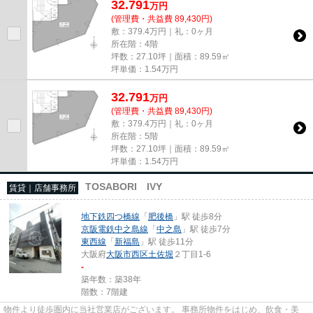
32.791
万
円
(管理費・共益費 89,430円)
敷：379.4万円｜礼：0ヶ月
所在階：4階
坪数：27.10坪｜面積：89.59㎡
坪単価：
1.54
万円
32.791
万
円
(管理費・共益費 89,430円)
敷：379.4万円｜礼：0ヶ月
所在階：5階
坪数：27.10坪｜面積：89.59㎡
坪単価：
1.54
万円
TOSABORI IVY
賃貸｜店舗事務所
地下鉄四つ橋線
「
肥後橋
」駅 徒歩8分
京阪電鉄中之島線
「
中之島
」駅 徒歩7分
東西線
「
新福島
」駅 徒歩11分
大阪府
大阪市西区
土佐堀
２丁目1-6
-
築年数：築38年
階数：7階建
物件より徒歩圏内に当社営業店がございます。 事務所物件をはじめ、飲食・美