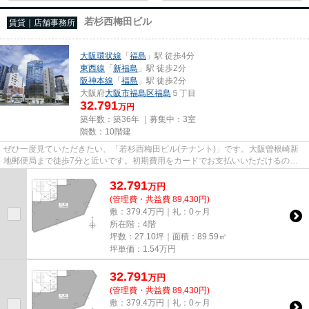
若杉西梅田ビル
賃貸｜店舗事務所
大阪環状線
「
福島
」駅 徒歩4分
東西線
「
新福島
」駅 徒歩2分
阪神本線
「
福島
」駅 徒歩2分
大阪府
大阪市福島区
福島
５丁目
32.791
万円
築年数：築36年 ｜募集中：
3室
階数：10階建
ぜひ一度見ていただきたい、「若杉西梅田ビル(テナント)」です。大阪曽根崎新
地郵便局まで徒歩7分と近いです。初期費用をカードでお支払いいただけるの
で、カードで決済したい方にもお...
32.791
万
円
(管理費・共益費 89,430円)
敷：379.4万円｜礼：0ヶ月
所在階：4階
坪数：27.10坪｜面積：89.59㎡
坪単価：
1.54
万円
32.791
万
円
(管理費・共益費 89,430円)
敷：379.4万円｜礼：0ヶ月