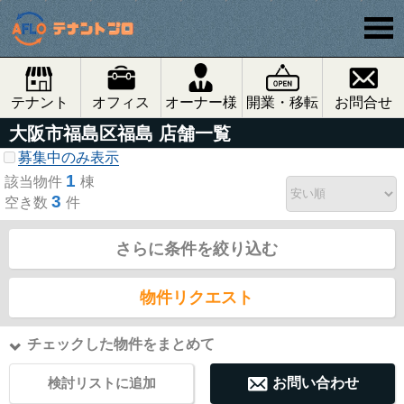
テナント
オフィス
オーナー様
開業・移転
お問合せ
大阪市福島区福島 店舗一覧
募集中のみ表示
1
該当物件
棟
3
空き数
件
さらに条件を絞り込む
物件リクエスト
チェックした物件をまとめて
検討リストに追加
お問い合わせ