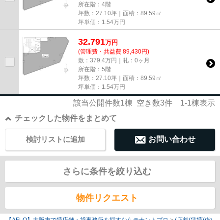
所在階：4階
坪数：27.10坪｜面積：89.59㎡
坪単価：
1.54
万円
32.791
万
円
(管理費・共益費 89,430円)
敷：379.4万円｜礼：0ヶ月
所在階：5階
坪数：27.10坪｜面積：89.59㎡
坪単価：
1.54
万円
該当公開件数
1
棟 空き数
3
件
1-1
棟表示
チェックした物件をまとめて
検討リストに追加
お問い合わせ
さらに条件を絞り込む
物件リクエスト