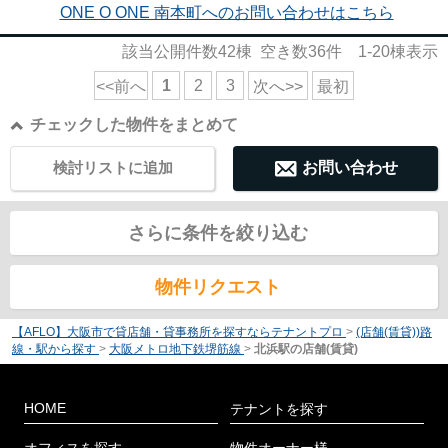
ONE O ONE 南本町へのお問い合わせはこちら
該当公開件数
42
棟 空き数
36
件
1-20
棟表示
1
2
3
<<前へ
次へ>>
最初
チェックした物件をまとめて
検討リストに追加
お問い合わせ
さらに条件を絞り込む
物件リクエスト
【AFLO】大阪市で貸店舗・貸事務所を探すならテナントプロ
>
(店舗(賃貸))路
線・駅から探す
>
大阪メトロ地下鉄堺筋線
>
北浜駅の店舗(賃貸)
HOME
テナントを探す
オフィスを探す
物件オーナー様