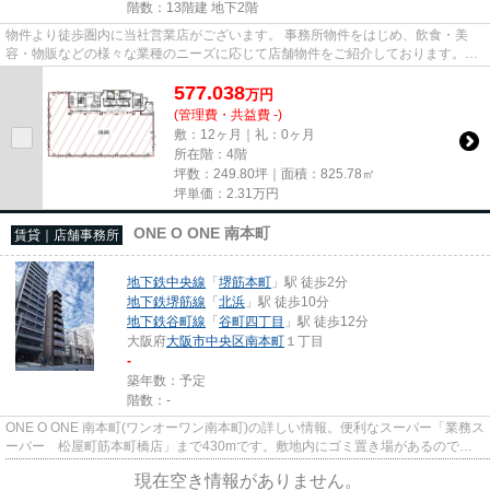
階数：13階建 地下2階
物件より徒歩圏内に当社営業店がございます。 事務所物件をはじめ、飲食・美
容・物販などの様々な業種のニーズに応じて店舗物件をご紹介しております。
尚、弊社ではおとり広告は一切...
577.038
万
円
(管理費・共益費 -)
敷：12ヶ月｜礼：0ヶ月
所在階：4階
坪数：249.80坪｜面積：825.78㎡
坪単価：
2.31
万円
ONE O ONE 南本町
賃貸｜店舗事務所
地下鉄中央線
「
堺筋本町
」駅 徒歩2分
地下鉄堺筋線
「
北浜
」駅 徒歩10分
地下鉄谷町線
「
谷町四丁目
」駅 徒歩12分
大阪府
大阪市中央区
南本町
１丁目
-
築年数：予定
階数：-
ONE O ONE 南本町(ワンオーワン南本町)の詳しい情報。便利なスーパー「業務ス
ーパー 松屋町筋本町橋店」まで430mです。敷地内にゴミ置き場があるのでわ
ざわざゴミを捨てに行く手間が...
現在空き情報がありません。