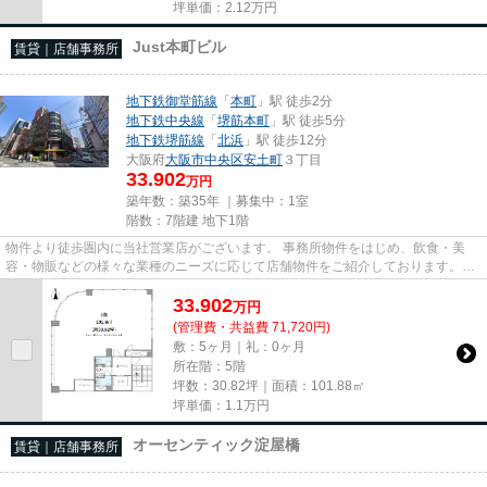
坪単価：
2.12
万円
Just本町ビル
賃貸｜店舗事務所
地下鉄御堂筋線
「
本町
」駅 徒歩2分
地下鉄中央線
「
堺筋本町
」駅 徒歩5分
地下鉄堺筋線
「
北浜
」駅 徒歩12分
大阪府
大阪市中央区
安土町
３丁目
33.902
万円
築年数：築35年 ｜募集中：
1室
階数：7階建 地下1階
物件より徒歩圏内に当社営業店がございます。 事務所物件をはじめ、飲食・美
容・物販などの様々な業種のニーズに応じて店舗物件をご紹介しております。
尚、弊社ではおとり広告は一切...
33.902
万
円
(管理費・共益費 71,720円)
敷：5ヶ月｜礼：0ヶ月
所在階：5階
坪数：30.82坪｜面積：101.88㎡
坪単価：
1.1
万円
オーセンティック淀屋橋
賃貸｜店舗事務所