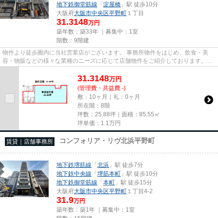
地下鉄御堂筋線
「
淀屋橋
」駅 徒歩10分
大阪府
大阪市中央区
平野町
１丁目
31.3148
万円
築年数：築33年 ｜募集中：
1室
階数：9階建
物件より徒歩圏内に当社営業店がございます。 事務所物件をはじめ、飲食・美
容・物販などの様々な業種のニーズに応じて店舗物件をご紹介しております。
尚、弊社ではおとり広告は一切...
31.3148
万
円
(管理費・共益費 -)
敷：10ヶ月｜礼：0ヶ月
所在階：8階
坪数：25.88坪｜面積：85.55㎡
坪単価：
1.1
万円
コンフォリア・リヴ北浜平野町
賃貸｜店舗事務所
地下鉄堺筋線
「
北浜
」駅 徒歩7分
地下鉄中央線
「
堺筋本町
」駅 徒歩10分
地下鉄御堂筋線
「
本町
」駅 徒歩15分
大阪府
大阪市中央区
平野町
１丁目4-2
31.9
万円
築年数：築1年 ｜募集中：
1室