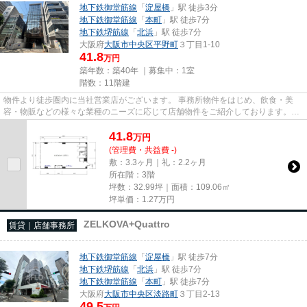
地下鉄御堂筋線
「
淀屋橋
」駅 徒歩3分
地下鉄御堂筋線
「
本町
」駅 徒歩7分
地下鉄堺筋線
「
北浜
」駅 徒歩7分
大阪府
大阪市中央区
平野町
３丁目1-10
41.8
万円
築年数：築40年 ｜募集中：
1室
階数：11階建
物件より徒歩圏内に当社営業店がございます。 事務所物件をはじめ、飲食・美
容・物販などの様々な業種のニーズに応じて店舗物件をご紹介しております。
尚、弊社ではおとり広告は一切...
41.8
万
円
(管理費・共益費 -)
敷：3.3ヶ月｜礼：2.2ヶ月
所在階：3階
坪数：32.99坪｜面積：109.06㎡
坪単価：
1.27
万円
ZELKOVA+Quattro
賃貸｜店舗事務所
地下鉄御堂筋線
「
淀屋橋
」駅 徒歩7分
地下鉄堺筋線
「
北浜
」駅 徒歩7分
地下鉄御堂筋線
「
本町
」駅 徒歩7分
大阪府
大阪市中央区
淡路町
３丁目2-13
49.5