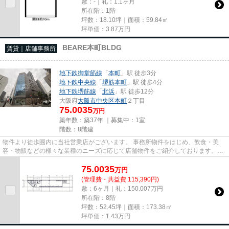
敷：-｜礼：1.1ヶ月
所在階：1階
坪数：18.10坪｜面積：59.84㎡
坪単価：
3.87
万円
BEARE本町BLDG
賃貸｜店舗事務所
地下鉄御堂筋線
「
本町
」駅 徒歩3分
地下鉄中央線
「
堺筋本町
」駅 徒歩4分
地下鉄堺筋線
「
北浜
」駅 徒歩12分
大阪府
大阪市中央区
本町
２丁目
75.0035
万円
築年数：築37年 ｜募集中：
1室
階数：8階建
物件より徒歩圏内に当社営業店がございます。 事務所物件をはじめ、飲食・美
容・物販などの様々な業種のニーズに応じて店舗物件をご紹介しております。
尚、弊社ではおとり広告は一切...
75.0035
万
円
(管理費・共益費 115,390円)
敷：6ヶ月｜礼：150.007万円
所在階：8階
坪数：52.45坪｜面積：173.38㎡
坪単価：
1.43
万円