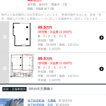
万円
築年数：築44年 ｜募集中：
2室
階数：6階建 地下2階
物件より徒歩圏内に当社営業店がございます。 事務所物件をはじめ、飲食・美
容・物販などの様々な業種のニーズに応じて店舗物件をご紹介しております。
尚、弊社ではおとり広告は一切...
49.5
万
円
(管理費・共益費 22,000円)
敷：0ヶ月｜礼：0ヶ月
所在階：5階
坪数：39.99坪｜面積：132.23㎡
坪単価：
1.24
万円
49.5
万
円
(管理費・共益費 22,000円)
敷：0ヶ月｜礼：0ヶ月
所在階：5階
坪数：39.99坪｜面積：132.23㎡
坪単価：
1.24
万円
BRAVE天満橋Ⅱ
賃貸｜店舗事務所
地下鉄谷町線
「
天満橋
」駅 徒歩3分
地下鉄堺筋線
「
北浜
」駅 徒歩9分