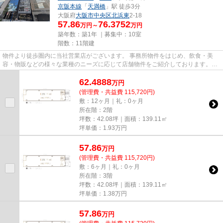
京阪本線
「
天満橋
」駅 徒歩3分
大阪府
大阪市中央区
北浜東
2-18
57.86
76.3752
万円～
万円
築年数：築1年 ｜募集中：
10室
階数：11階建
物件より徒歩圏内に当社営業店がございます。 事務所物件をはじめ、飲食・美
容・物販などの様々な業種のニーズに応じて店舗物件をご紹介しております。
尚、弊社ではおとり広告は一切...
62.4888
万
円
(管理費・共益費 115,720円)
敷：12ヶ月｜礼：0ヶ月
所在階：2階
坪数：42.08坪｜面積：139.11㎡
坪単価：
1.93
万円
57.86
万
円
(管理費・共益費 115,720円)
敷：6ヶ月｜礼：0ヶ月
所在階：3階
坪数：42.08坪｜面積：139.11㎡
坪単価：
1.38
万円
57.86
万
円