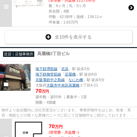
(管理費・共益費 115,720円)
敷：6ヶ月｜礼：0ヶ月
所在階：4階
坪数：42.08坪｜面積：139.11㎡
坪単価：
1.93
万円
全10件を表示する
高麗橋2丁目ビル
賃貸｜店舗事務所
地下鉄堺筋線
「
北浜
」駅 徒歩2分
地下鉄御堂筋線
「
淀屋橋
」駅 徒歩6分
京阪電鉄中之島線
「
なにわ橋
」駅 徒歩5分
大阪府
大阪市中央区
高麗橋
２丁目4-21
70
万円
築年数：築55年 ｜募集中：
1室
階数：4階建
物件より徒歩圏内に当社営業店がございます。 事務所物件をはじめ、飲食・美
容・物販などの様々な業種のニーズに応じて店舗物件をご紹介しております。
尚、弊社ではおとり広告は一切...
70
万
円
(管理費・共益費 -)