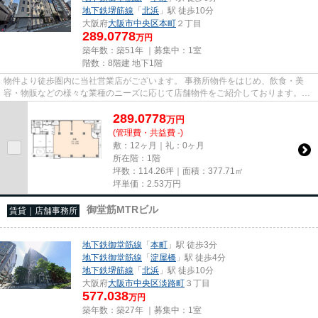
地下鉄堺筋線
「
北浜
」駅 徒歩10分
大阪府
大阪市中央区
本町
２丁目
289.0778
万円
築年数：築51年 ｜募集中：
1室
階数：8階建 地下1階
物件より徒歩圏内に当社営業店がございます。 事務所物件をはじめ、飲食・美
容・物販などの様々な業種のニーズに応じて店舗物件をご紹介しております。
尚、弊社ではおとり広告は一切...
289.0778
万
円
(管理費・共益費 -)
敷：12ヶ月｜礼：0ヶ月
所在階：1階
坪数：114.26坪｜面積：377.71㎡
坪単価：
2.53
万円
御堂筋MTRビル
賃貸｜店舗事務所
地下鉄御堂筋線
「
本町
」駅 徒歩3分
地下鉄御堂筋線
「
淀屋橋
」駅 徒歩4分
地下鉄堺筋線
「
北浜
」駅 徒歩10分
大阪府
大阪市中央区
淡路町
３丁目
577.038
万円
築年数：築27年 ｜募集中：
1室