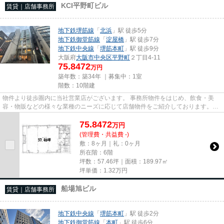
KCI平野町ビル
賃貸｜店舗事務所
地下鉄堺筋線
「
北浜
」駅 徒歩5分
地下鉄御堂筋線
「
淀屋橋
」駅 徒歩7分
地下鉄中央線
「
堺筋本町
」駅 徒歩9分
大阪府
大阪市中央区
平野町
２丁目4-11
75.8472
万円
築年数：築34年 ｜募集中：
1室
階数：10階建
物件より徒歩圏内に当社営業店がございます。 事務所物件をはじめ、飲食・美
容・物販などの様々な業種のニーズに応じて店舗物件をご紹介しております。
尚、弊社ではおとり広告は一切...
75.8472
万
円
(管理費・共益費 -)
敷：8ヶ月｜礼：0ヶ月
所在階：6階
坪数：57.46坪｜面積：189.97㎡
坪単価：
1.32
万円
船場旭ビル
賃貸｜店舗事務所
地下鉄中央線
「
堺筋本町
」駅 徒歩2分
地下鉄御堂筋線
「
本町
」駅 徒歩6分