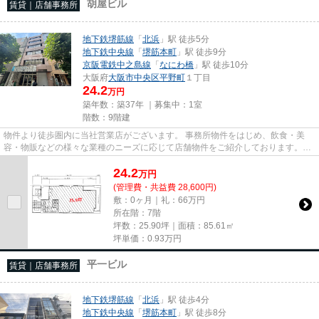
胡屋ビル
賃貸｜店舗事務所
地下鉄堺筋線
「
北浜
」駅 徒歩5分
地下鉄中央線
「
堺筋本町
」駅 徒歩9分
京阪電鉄中之島線
「
なにわ橋
」駅 徒歩10分
大阪府
大阪市中央区
平野町
１丁目
24.2
万円
築年数：築37年 ｜募集中：
1室
階数：9階建
物件より徒歩圏内に当社営業店がございます。 事務所物件をはじめ、飲食・美
容・物販などの様々な業種のニーズに応じて店舗物件をご紹介しております。
尚、弊社ではおとり広告は一切...
24.2
万
円
(管理費・共益費 28,600円)
敷：0ヶ月｜礼：66万円
所在階：7階
坪数：25.90坪｜面積：85.61㎡
坪単価：
0.93
万円
平一ビル
賃貸｜店舗事務所
地下鉄堺筋線
「
北浜
」駅 徒歩4分
地下鉄中央線
「
堺筋本町
」駅 徒歩8分