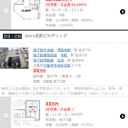
(管理費・共益費 69,498円)
敷：5ヶ月｜礼：2.2ヶ月
所在階：5階
坪数：21.06坪｜面積：69.65㎡
坪単価：
1.54
万円
Jun's瓦町ビルディング
賃貸｜店舗
地下鉄中央線
「
堺筋本町
」駅 徒歩7分
地下鉄御堂筋線
「
本町
」駅 徒歩7分
地下鉄堺筋線
「
北浜
」駅 徒歩6分
大阪府
大阪市中央区
瓦町
２丁目
33
万円
築年数：築37年 ｜募集中：
1室
階数：5階建 地下1階
物件より徒歩圏内に当社営業店がございます。 事務所物件をはじめ、飲食・美
容・物販などの様々な業種のニーズに応じて店舗物件をご紹介しております。
尚、弊社ではおとり広告は一切...
33
万
円
(管理費・共益費 -)
敷：1ヶ月｜礼：66万円
所在階：地下1階
坪数：15.60坪｜面積：51.57㎡