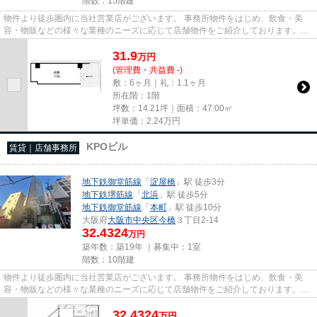
階数：15階建
物件より徒歩圏内に当社営業店がございます。 事務所物件をはじめ、飲食・美
容・物販などの様々な業種のニーズに応じて店舗物件をご紹介しております。
尚、弊社ではおとり広告は一切...
31.9
万
円
(管理費・共益費 -)
敷：6ヶ月｜礼：1.1ヶ月
所在階：1階
坪数：14.21坪｜面積：47.00㎡
坪単価：
2.24
万円
KPOビル
賃貸｜店舗事務所
地下鉄御堂筋線
「
淀屋橋
」駅 徒歩3分
地下鉄堺筋線
「
北浜
」駅 徒歩5分
地下鉄御堂筋線
「
本町
」駅 徒歩10分
大阪府
大阪市中央区
今橋
３丁目2-14
32.4324
万円
築年数：築19年 ｜募集中：
1室
階数：10階建
物件より徒歩圏内に当社営業店がございます。 事務所物件をはじめ、飲食・美
容・物販などの様々な業種のニーズに応じて店舗物件をご紹介しております。
尚、弊社ではおとり広告は一切...
32.4324
万
円