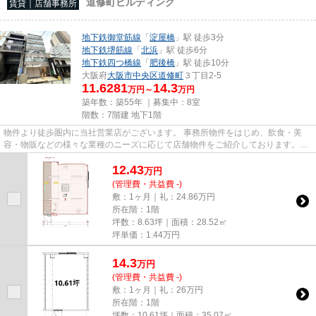
道修町ビルディング
賃貸｜店舗事務所
地下鉄御堂筋線
「
淀屋橋
」駅 徒歩3分
地下鉄堺筋線
「
北浜
」駅 徒歩6分
地下鉄四つ橋線
「
肥後橋
」駅 徒歩10分
大阪府
大阪市中央区
道修町
３丁目2-5
11.6281
14.3
万円～
万円
築年数：築55年 ｜募集中：
8室
階数：7階建 地下1階
物件より徒歩圏内に当社営業店がございます。 事務所物件をはじめ、飲食・美
容・物販などの様々な業種のニーズに応じて店舗物件をご紹介しております。
尚、弊社ではおとり広告は一切...
12.43
万
円
(管理費・共益費 -)
敷：1ヶ月｜礼：24.86万円
所在階：1階
坪数：8.63坪｜面積：28.52㎡
坪単価：
1.44
万円
14.3
万
円
(管理費・共益費 -)
敷：1ヶ月｜礼：26万円
所在階：1階
坪数：10.61坪｜面積：35.07㎡