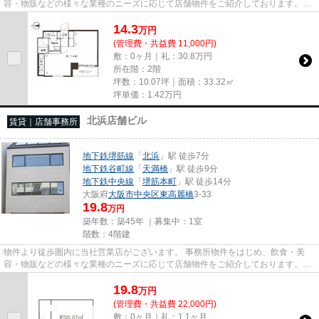
容・物販などの様々な業種のニーズに応じて店舗物件をご紹介しております。
尚、弊社ではおとり広告は一切...
14.3
万
円
(管理費・共益費 11,000円)
敷：0ヶ月｜礼：30.8万円
所在階：2階
坪数：10.07坪｜面積：33.32㎡
坪単価：
1.42
万円
北浜店舗ビル
賃貸｜店舗事務所
地下鉄堺筋線
「
北浜
」駅 徒歩7分
地下鉄谷町線
「
天満橋
」駅 徒歩9分
地下鉄中央線
「
堺筋本町
」駅 徒歩14分
大阪府
大阪市中央区
東高麗橋
3-33
19.8
万円
築年数：築45年 ｜募集中：
1室
階数：4階建
物件より徒歩圏内に当社営業店がございます。 事務所物件をはじめ、飲食・美
容・物販などの様々な業種のニーズに応じて店舗物件をご紹介しております。
尚、弊社ではおとり広告は一切...
19.8
万
円
(管理費・共益費 22,000円)
敷：0ヶ月｜礼：1.1ヶ月