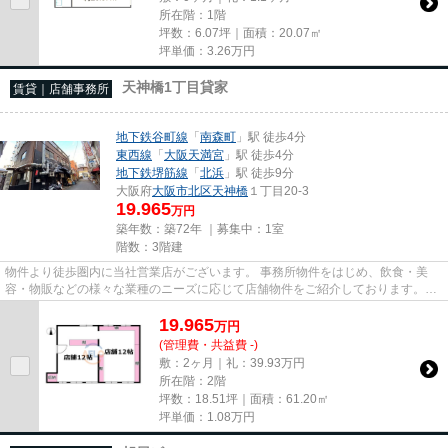
所在階：1階
坪数：6.07坪｜面積：20.07㎡
坪単価：
3.26
万円
天神橋1丁目貸家
賃貸｜店舗事務所
地下鉄谷町線
「
南森町
」駅 徒歩4分
東西線
「
大阪天満宮
」駅 徒歩4分
地下鉄堺筋線
「
北浜
」駅 徒歩9分
大阪府
大阪市北区
天神橋
１丁目20-3
19.965
万円
築年数：築72年 ｜募集中：
1室
階数：3階建
物件より徒歩圏内に当社営業店がございます。 事務所物件をはじめ、飲食・美
容・物販などの様々な業種のニーズに応じて店舗物件をご紹介しております。
尚、弊社ではおとり広告は一切...
19.965
万
円
(管理費・共益費 -)
敷：2ヶ月｜礼：39.93万円
所在階：2階
坪数：18.51坪｜面積：61.20㎡
坪単価：
1.08
万円