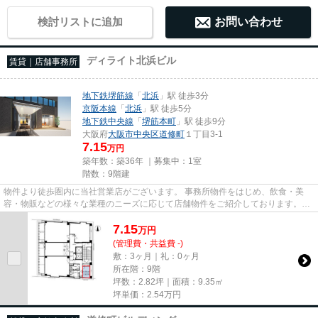
検討リストに追加
お問い合わせ
ディライト北浜ビル
賃貸｜店舗事務所
地下鉄堺筋線
「
北浜
」駅 徒歩3分
京阪本線
「
北浜
」駅 徒歩5分
地下鉄中央線
「
堺筋本町
」駅 徒歩9分
大阪府
大阪市中央区
道修町
１丁目3-1
7.15
万円
築年数：築36年 ｜募集中：
1室
階数：9階建
物件より徒歩圏内に当社営業店がございます。 事務所物件をはじめ、飲食・美
容・物販などの様々な業種のニーズに応じて店舗物件をご紹介しております。
尚、弊社ではおとり広告は一切...
7.15
万
円
(管理費・共益費 -)
敷：3ヶ月｜礼：0ヶ月
所在階：9階
坪数：2.82坪｜面積：9.35㎡
坪単価：
2.54
万円