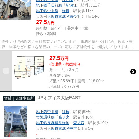
地下鉄千日前線
「
新深江
」駅 徒歩11分
地下鉄中央線
「
緑橋
」駅 徒歩11分
大阪府
大阪市東成区
東今里
３丁目14-6
27.5
万円
築年数：築46年 ｜募集中：
1室
階数：3階建
物件より徒歩圏内に当社営業店がございます。 事務所物件をはじめ、飲食・美
容・物販などの様々な業種のニーズに応じて店舗物件をご紹介しております。
尚、弊社ではおとり広告は一切...
27.5
万
円
(管理費・共益費 -)
敷：-｜礼：3ヶ月
所在階：3階
坪数：35.69坪｜面積：118.00㎡
坪単価：
0.77
万円
JPオフィス大阪EAST
賃貸｜店舗事務所
地下鉄中央線
「
緑橋
」駅 徒歩3分
大阪環状線
「
森ノ宮
」駅 徒歩10分
地下鉄長堀鶴見緑地
「
森ノ宮
」駅 徒歩10分
大阪府
大阪市東成区
中本
１丁目5-9
-