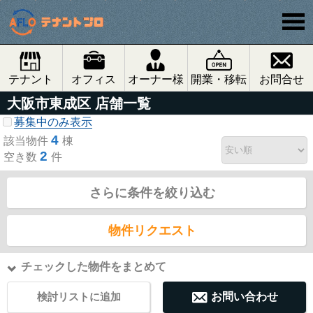
テナント
オフィス
オーナー様
開業・移転
お問合せ
大阪市東成区 店舗一覧
募集中のみ表示
4
該当物件
棟
2
空き数
件
さらに条件を絞り込む
物件リクエスト
チェックした物件をまとめて
検討リストに追加
お問い合わせ