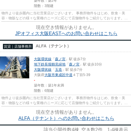
築年数：築2年
階数：3階建
物件より徒歩圏内に当社営業店がございます。 事務所物件をはじめ、飲食・美
容・物販などの様々な業種のニーズに応じて店舗物件をご紹介しております。
尚、弊社ではおとり広告は一切...
現在空き情報がありません。
JPオフィス大阪EASTへのお問い合わせはこちら
ALFA（テナント）
賃貸｜店舗事務所
大阪環状線
「
森ノ宮
」駅 徒歩7分
地下鉄長堀鶴見緑地
「
森ノ宮
」駅 徒歩10分
大阪環状線
「
玉造
」駅 徒歩7分
大阪府
大阪市東成区
中道
４丁目5-39
-
築年数：築1年未満
階数：6階建
物件より徒歩圏内に当社営業店がございます。 事務所物件をはじめ、飲食・美
容・物販などの様々な業種のニーズに応じて店舗物件をご紹介しております。
尚、弊社ではおとり広告は一切...
現在空き情報がありません。
ALFA（テナント）へのお問い合わせはこちら
該当公開件数
4
棟 空き数
2
件
1-4
棟表示