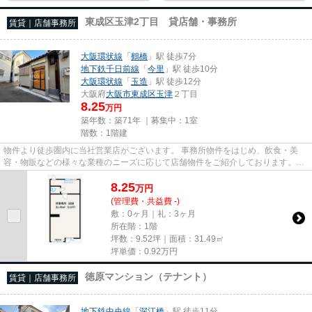
東成区玉津2丁目 貸店舗・事務所
賃貸｜店舗事務所
大阪環状線
「
鶴橋
」駅 徒歩7分
地下鉄千日前線
「
今里
」駅 徒歩10分
大阪環状線
「
玉造
」駅 徒歩12分
大阪府
大阪市東成区
玉津
２丁目
8.25
万円
築年数：築71年 ｜募集中：
1室
階数：1階建
物件より徒歩圏内に当社営業店がございます。 事務所物件をはじめ、飲食・美
容・物販などの様々な業種のニーズに応じて店舗物件をご紹介しております。
尚、弊社ではおとり広告は一切...
8.25
万
円
(管理費・共益費 -)
敷：0ヶ月｜礼：3ヶ月
所在階：1階
坪数：9.52坪｜面積：31.49㎡
坪単価：
0.92
万円
徳原マンション（テナント）
賃貸｜店舗事務所
地下鉄中央線
「
深江橋
」駅 徒歩11分