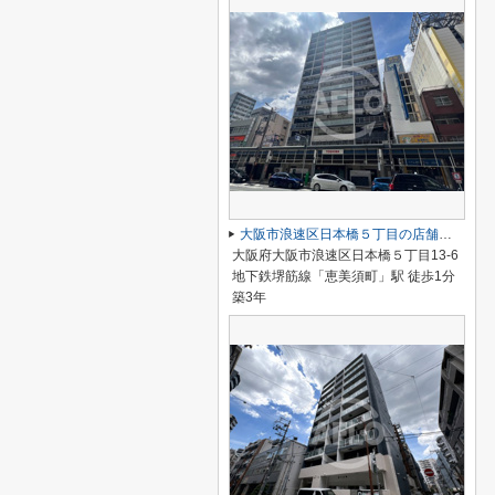
大阪市浪速区日本橋５丁目の店舗一部
大阪府大阪市浪速区日本橋５丁目13-6
地下鉄堺筋線「恵美須町」駅 徒歩1分
築3年