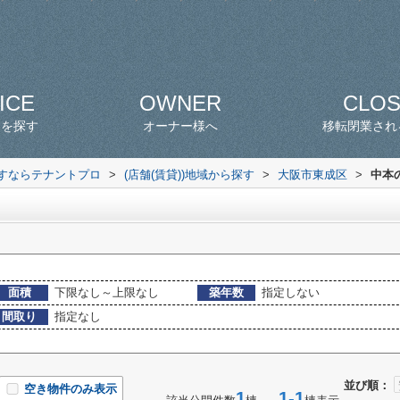
ICE
OWNER
CLO
スを探す
オーナー様へ
移転閉業され
探すならテナントプロ
>
(店舗(賃貸))地域から探す
>
大阪市東成区
>
中本の
面積
下限なし～上限なし
築年数
指定しない
間取り
指定なし
並び順：
空き物件のみ表示
1
1-1