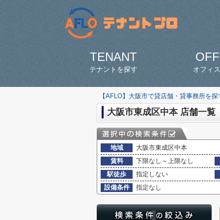
TENANT
OFF
テナントを探す
オフィ
【AFLO】大阪市で貸店舗・貸事務所を
大阪市東成区中本 店舗一覧
地域
大阪市東成区中本
賃料
下限なし～上限なし
駅徒歩
指定しない
設備条件
指定なし