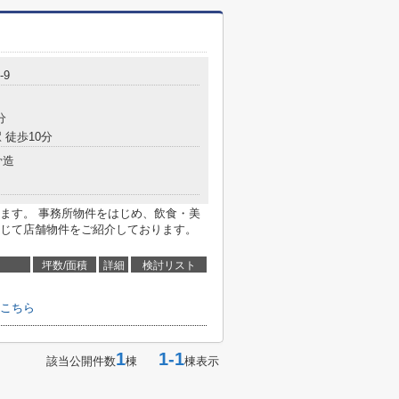
-9
分
 徒歩10分
骨造
ます。 事務所物件をはじめ、飲食・美
じて店舗物件をご紹介しております。
坪数/面積
詳細
検討リスト
はこちら
1
1-1
該当公開件数
棟
棟表示