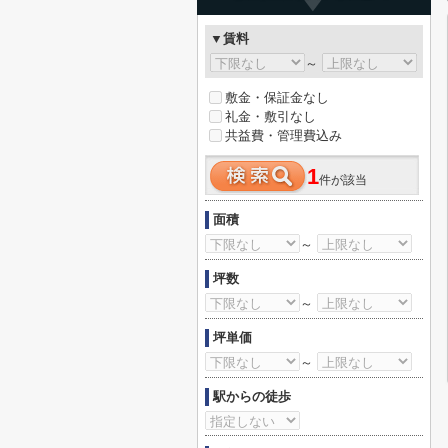
▼賃料
～
敷金・保証金なし
礼金・敷引なし
共益費・管理費込み
1
件が該当
面積
～
坪数
～
坪単価
～
駅からの徒歩