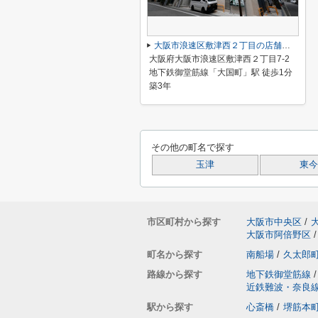
大阪市浪速区敷津西２丁目の店舗一部
大阪府大阪市浪速区敷津西２丁目7-2
地下鉄御堂筋線「大国町」駅 徒歩1分
築3年
その他の町名で探す
玉津
東今
市区町村から探す
大阪市中央区
/
大阪市阿倍野区
/
町名から探す
南船場
/
久太郎
路線から探す
地下鉄御堂筋線
/
近鉄難波・奈良
駅から探す
心斎橋
/
堺筋本