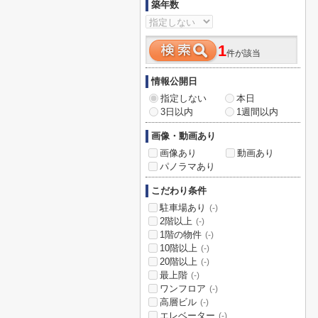
築年数
1
件が該当
情報公開日
指定しない
本日
3日以内
1週間以内
画像・動画あり
画像あり
動画あり
パノラマあり
こだわり条件
駐車場あり
(-)
2階以上
(-)
1階の物件
(-)
10階以上
(-)
20階以上
(-)
最上階
(-)
ワンフロア
(-)
高層ビル
(-)
エレベーター
(-)