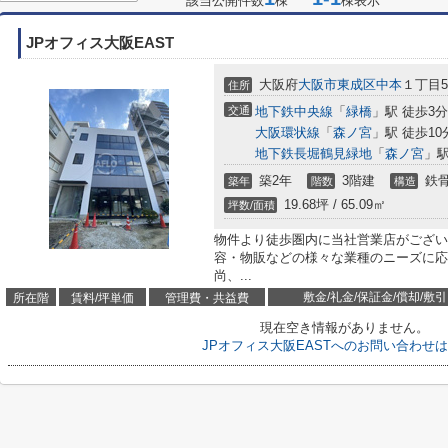
該当公開件数
棟
棟表示
JPオフィス大阪EAST
大阪府
大阪市東成区
中本
１丁目5
住所
交通
地下鉄中央線
「
緑橋
」駅 徒歩3分
大阪環状線
「
森ノ宮
」駅 徒歩10
地下鉄長堀鶴見緑地
「
森ノ宮
」駅
築2年
3階建
鉄
築年
階数
構造
19.68坪 / 65.09㎡
坪数/面積
物件より徒歩圏内に当社営業店がござい
容・物販などの様々な業種のニーズに応
尚、...
敷金/礼金/保証金/償却/敷引
所在階
賃料/坪単価
管理費・共益費
現在空き情報がありません。
JPオフィス大阪EASTへのお問い合わせ