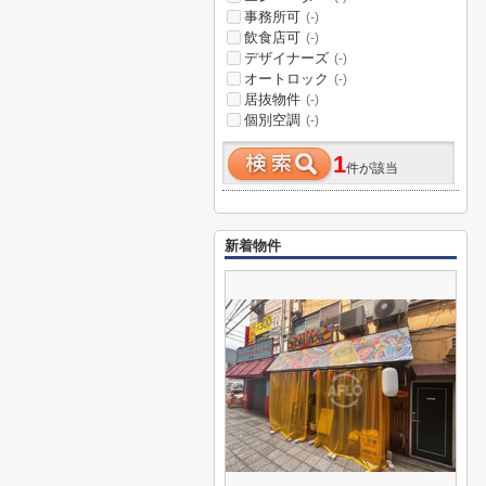
事務所可
(-)
飲食店可
(-)
デザイナーズ
(-)
オートロック
(-)
居抜物件
(-)
個別空調
(-)
1
件が該当
新着物件