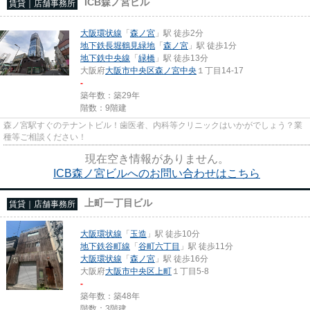
ICB森ノ宮ビル
賃貸｜店舗事務所
大阪環状線
「
森ノ宮
」駅 徒歩2分
地下鉄長堀鶴見緑地
「
森ノ宮
」駅 徒歩1分
地下鉄中央線
「
緑橋
」駅 徒歩13分
大阪府
大阪市中央区
森ノ宮中央
１丁目14-17
-
築年数：築29年
階数：9階建
森ノ宮駅すぐのテナントビル！歯医者、内科等クリニックはいかがでしょう？業
種等ご相談ください！
現在空き情報がありません。
ICB森ノ宮ビルへのお問い合わせはこちら
上町一丁目ビル
賃貸｜店舗事務所
大阪環状線
「
玉造
」駅 徒歩10分
地下鉄谷町線
「
谷町六丁目
」駅 徒歩11分
大阪環状線
「
森ノ宮
」駅 徒歩16分
大阪府
大阪市中央区
上町
１丁目5-8
-
築年数：築48年
階数：3階建