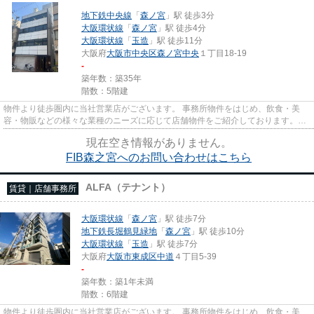
地下鉄中央線
「
森ノ宮
」駅 徒歩3分
大阪環状線
「
森ノ宮
」駅 徒歩4分
大阪環状線
「
玉造
」駅 徒歩11分
大阪府
大阪市中央区
森ノ宮中央
１丁目18-19
-
築年数：築35年
階数：5階建
物件より徒歩圏内に当社営業店がございます。 事務所物件をはじめ、飲食・美
容・物販などの様々な業種のニーズに応じて店舗物件をご紹介しております。
尚、弊社ではおとり広告は一切...
現在空き情報がありません。
FIB森之宮へのお問い合わせはこちら
ALFA（テナント）
賃貸｜店舗事務所
大阪環状線
「
森ノ宮
」駅 徒歩7分
地下鉄長堀鶴見緑地
「
森ノ宮
」駅 徒歩10分
大阪環状線
「
玉造
」駅 徒歩7分
大阪府
大阪市東成区
中道
４丁目5-39
-
築年数：築1年未満
階数：6階建
物件より徒歩圏内に当社営業店がございます。 事務所物件をはじめ、飲食・美