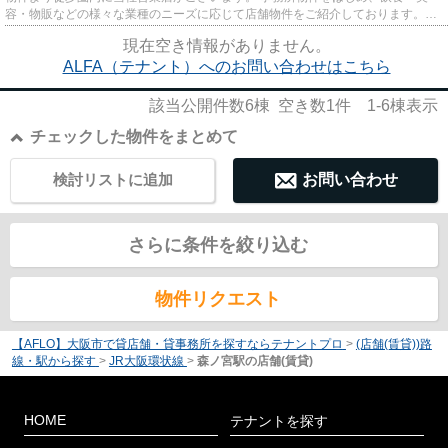
容・物販などの様々な業種のニーズに応じて店舗物件をご紹介しております。
尚、弊社ではおとり広告は一切...
現在空き情報がありません。
ALFA（テナント）へのお問い合わせはこちら
該当公開件数
6
棟 空き数
1
件
1-6
棟表示
チェックした物件をまとめて
検討リストに追加
お問い合わせ
さらに条件を絞り込む
物件リクエスト
【AFLO】大阪市で貸店舗・貸事務所を探すならテナントプロ
>
(店舗(賃貸))路
線・駅から探す
>
JR大阪環状線
>
森ノ宮駅の店舗(賃貸)
HOME
テナントを探す