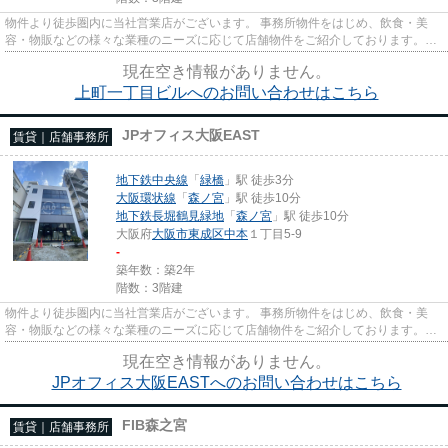
物件より徒歩圏内に当社営業店がございます。 事務所物件をはじめ、飲食・美
容・物販などの様々な業種のニーズに応じて店舗物件をご紹介しております。
尚、弊社ではおとり広告は一切...
現在空き情報がありません。
上町一丁目ビルへのお問い合わせはこちら
JPオフィス大阪EAST
賃貸｜店舗事務所
地下鉄中央線
「
緑橋
」駅 徒歩3分
大阪環状線
「
森ノ宮
」駅 徒歩10分
地下鉄長堀鶴見緑地
「
森ノ宮
」駅 徒歩10分
大阪府
大阪市東成区
中本
１丁目5-9
-
築年数：築2年
階数：3階建
物件より徒歩圏内に当社営業店がございます。 事務所物件をはじめ、飲食・美
容・物販などの様々な業種のニーズに応じて店舗物件をご紹介しております。
尚、弊社ではおとり広告は一切...
現在空き情報がありません。
JPオフィス大阪EASTへのお問い合わせはこちら
FIB森之宮
賃貸｜店舗事務所