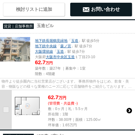
検討リストに追加
お問い合わせ
玉造ビル
賃貸｜店舗事務所
地下鉄長堀鶴見緑地
「
玉造
」駅 徒歩5分
地下鉄中央線
「
森ノ宮
」駅 徒歩7分
大阪環状線
「
玉造
」駅 徒歩7分
大阪府
大阪市中央区
玉造
１丁目23-10
62.7
万円
築年数：築27年 ｜募集中：
1室
階数：4階建
物件より徒歩圏内に当社営業店がございます。 事務所物件をはじめ、飲食・美
容・物販などの様々な業種のニーズに応じて店舗物件をご紹介しております。
尚、弊社ではおとり広告は一切...
62.7
万
円
(管理費・共益費 -)
敷：0ヶ月｜礼：5.5ヶ月
所在階：1階
坪数：38.00坪｜面積：125.00㎡
坪単価：
1.65
万円