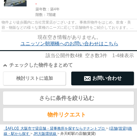
-
築年数：築4年
階数：7階建
物件より徒歩圏内に当社営業店がございます。 事務所物件をはじめ、飲食・美
容・物販などの様々な業種のニーズに応じて店舗物件をご紹介しております。
尚、弊社ではおとり広告は一切...
現在空き情報がありません。
ユニッソン朝潮橋へのお問い合わせはこちら
該当公開件数
4
棟 空き数
3
件
1-4
棟表示
チェックした物件をまとめて
検討リストに追加
お問い合わせ
さらに条件を絞り込む
物件リクエスト
【AFLO】大阪市で貸店舗・貸事務所を探すならテナントプロ
>
(店舗(賃貸))路
線・駅から探す
>
JR大阪環状線
>
弁天町駅の店舗(賃貸)