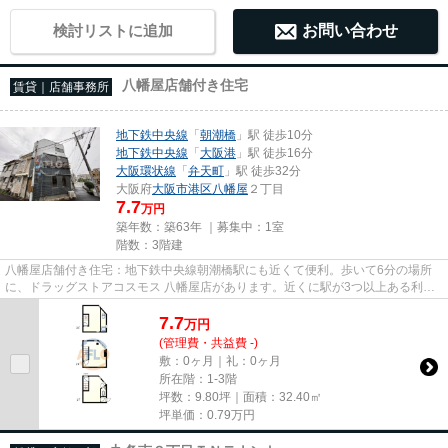
検討リストに追加
お問い合わせ
八幡屋店舗付き住宅
賃貸｜店舗事務所
地下鉄中央線
「
朝潮橋
」駅 徒歩10分
地下鉄中央線
「
大阪港
」駅 徒歩16分
大阪環状線
「
弁天町
」駅 徒歩32分
大阪府
大阪市港区
八幡屋
２丁目
7.7
万円
築年数：築63年 ｜募集中：
1室
階数：3階建
八幡屋店舗付き住宅：地下鉄中央線朝潮橋駅にも近くて便利。歩いて6分の場所
に、ドラッグストアコスモス 八幡屋店があります。近くに駅が3つ以上ある利便
性の高い物件です。駅まで徒歩...
7.7
万
円
(管理費・共益費 -)
敷：0ヶ月｜礼：0ヶ月
所在階：1-3階
坪数：9.80坪｜面積：32.40㎡
坪単価：
0.79
万円