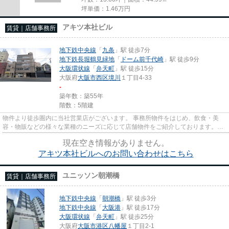
坪単価：
1.46
万円
アキツ本社ビル
賃貸｜店舗事務所
地下鉄中央線
「
九条
」駅 徒歩7分
地下鉄長堀鶴見緑地
「
ドーム前千代崎
」駅 徒歩9分
大阪環状線
「
弁天町
」駅 徒歩15分
大阪府
大阪市西区
境川
１丁目4-33
-
築年数：築55年
階数：5階建
物件より徒歩圏内に当社営業店がございます。 事務所物件をはじめ、飲食・美
容・物販などの様々な業種のニーズに応じて店舗物件をご紹介しております。
尚、弊社ではおとり広告は一切...
現在空き情報がありません。
アキツ本社ビルへのお問い合わせはこちら
ユニッソン朝潮橋
賃貸｜店舗事務所
地下鉄中央線
「
朝潮橋
」駅 徒歩3分
地下鉄中央線
「
大阪港
」駅 徒歩17分
大阪環状線
「
弁天町
」駅 徒歩25分
大阪府
大阪市港区
八幡屋
１丁目2-1