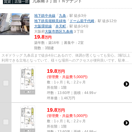
九条南３丁目ＴＮテナント
賃貸｜店舗一部
地下鉄中央線
「
九条
」駅 徒歩3分
地下鉄長堀鶴見緑地
「
ドーム前千代崎
」駅 徒歩12分
大阪環状線
「
弁天町
」駅 徒歩14分
大阪府
大阪市西区
九条南
３丁目
19.8
万円
築年数：築16年 ｜募集中：
2室
階数：3階建
スギドラッグ 九条店まで徒歩4分にあるので、体調が悪くなっても安心。3駅以上
利用できる立地となっていて、様々な場所へのアクセスが便利良いです。駐車場
までの距離は300mです。周辺...
19.8
万
円
(管理費・共益費 5,000円)
敷：1ヶ月｜礼：2.2ヶ月
所在階：1階
坪数：13.60坪｜面積：44.99㎡
坪単価：
1.46
万円
19.8
万
円
(管理費・共益費 5,000円)
敷：1ヶ月｜礼：2.2ヶ月
所在階：1階
坪数：13.60坪｜面積：44.99㎡