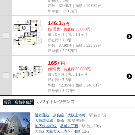
所在階：3階
坪数：32.46坪｜面積：107.32㎡
坪単価：
2.91
万円
146.3
万
円
(管理費・共益費 33,000円)
敷：0ヶ月｜礼：1.1ヶ月
所在階：7-8階
坪数：37.93坪｜面積：125.39㎡
坪単価：
3.86
万円
165
万
円
(管理費・共益費 33,000円)
敷：0ヶ月｜礼：1.1ヶ月
所在階：7-8階
坪数：42.35坪｜面積：140.01㎡
坪単価：
3.9
万円
ホワイトレジデンス
賃貸｜店舗事務所
近鉄難波・奈良線
「
大阪上本町
」駅 徒歩7分
大阪環状線
「
鶴橋
」駅 徒歩8分
地下鉄谷町線
「
谷町九丁目
」駅 徒歩10分
大阪府
大阪市天王寺区
小橋町
12-2