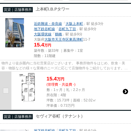
上本町I.B.Pタワー
賃貸｜店舗事務所
近鉄難波・奈良線
「
大阪上本町
」駅 徒歩3分
地下鉄谷町線
「
谷町九丁目
」駅 徒歩9分
大阪環状線
「
鶴橋
」駅 徒歩9分
大阪府
大阪市天王寺区
東高津町
11-7
15.4
万円
築年数：築33年 ｜募集中：
1室
階数：11階建
物件より徒歩圏内に当社営業店がございます。 事務所物件をはじめ、飲食・美
容・物販などの様々な業種のニーズに応じて店舗物件をご紹介しております。
尚、弊社ではおとり広告は一切...
15.4
万
円
(管理費・共益費 -)
敷：1ヶ月｜礼：2.2ヶ月
所在階：4階
坪数：15.73坪｜面積：52.02㎡
坪単価：
0.73
万円
セヴィア谷町（テナント）
賃貸｜店舗事務所
地下鉄谷町線
「
谷町九丁目
」駅 徒歩1分