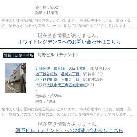
-
築年数：築52年
階数：11階建
物件より徒歩圏内に当社営業店がございます。 事務所物件をはじめ、飲食・美
容・物販などの様々な業種のニーズに応じて店舗物件をご紹介しております。
尚、弊社ではおとり広告は一切...
現在空き情報がありません。
ホワイトレジデンスへのお問い合わせはこちら
河野ビル（テナント）
賃貸｜店舗事務所
近鉄難波・奈良線
「
大阪上本町
」駅 徒歩10分
地下鉄谷町線
「
谷町六丁目
」駅 徒歩12分
地下鉄谷町線
「
谷町九丁目
」駅 徒歩13分
大阪府
大阪市天王寺区
城南寺町
2-21
-
築年数：築55年
階数：4階建
物件より徒歩圏内に当社営業店がございます。 事務所物件をはじめ、飲食・美
容・物販などの様々な業種のニーズに応じて店舗物件をご紹介しております。
尚、弊社ではおとり広告は一切...
現在空き情報がありません。
河野ビル（テナント）へのお問い合わせはこちら