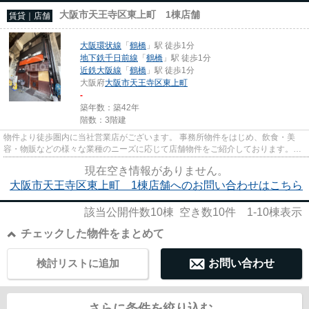
大阪市天王寺区東上町 1棟店舗
賃貸｜店舗
大阪環状線
「
鶴橋
」駅 徒歩1分
地下鉄千日前線
「
鶴橋
」駅 徒歩1分
近鉄大阪線
「
鶴橋
」駅 徒歩1分
大阪府
大阪市天王寺区
東上町
-
築年数：築42年
階数：3階建
物件より徒歩圏内に当社営業店がございます。 事務所物件をはじめ、飲食・美
容・物販などの様々な業種のニーズに応じて店舗物件をご紹介しております。
尚、弊社ではおとり広告は一切...
現在空き情報がありません。
大阪市天王寺区東上町 1棟店舗へのお問い合わせはこちら
該当公開件数
10
棟 空き数
10
件
1-10
棟表示
チェックした物件をまとめて
検討リストに追加
お問い合わせ
さらに条件を絞り込む