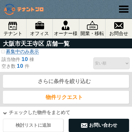
テナント
オフィス
オーナー様
開業・移転
お問合せ
大阪市天王寺区 店舗一覧
募集中のみ表示
10
該当物件
棟
10
空き数
件
さらに条件を絞り込む
物件リクエスト
チェックした物件をまとめて
検討リストに追加
お問い合わせ