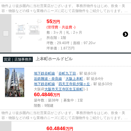
物件より徒歩圏内に当社営業店がございます。 事務所物件をはじめ、飲食・美
容・物販などの様々な業種のニーズに応じて店舗物件をご紹介しております。
尚、弊社ではおとり広告は一切...
55
万
円
(管理費・共益費 -)
敷：3ヶ月｜礼：2ヶ月
所在階：1階
坪数：29.40坪｜面積：97.20㎡
坪単価：
1.87
万円
上本町ホールドビル
賃貸｜店舗事務所
地下鉄谷町線
「
谷町九丁目
」駅 徒歩1分
近鉄難波・奈良線
「
大阪上本町
」駅 徒歩4分
地下鉄谷町線
「
四天王寺前夕陽ヶ丘
」駅 徒歩10分
大阪府
大阪市天王寺区
生玉前町
1-1
60.4846
万円
築年数：築38年 ｜募集中：
1室
階数：9階建
物件より徒歩圏内に当社営業店がございます。 事務所物件をはじめ、飲食・美
容・物販などの様々な業種のニーズに応じて店舗物件をご紹介しております。
尚、弊社ではおとり広告は一切...
60.4846
万
円