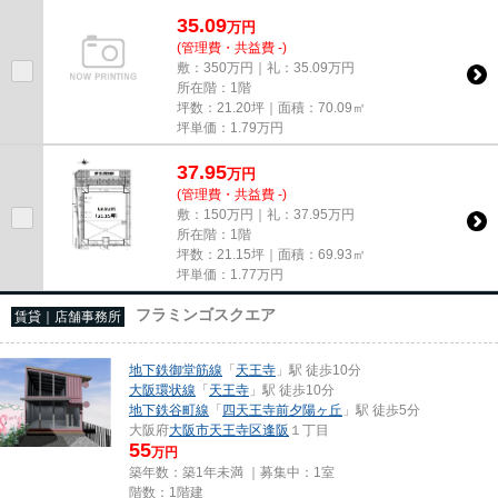
尚、弊社ではおとり広告は一切...
35.09
万
円
(管理費・共益費 -)
敷：350万円｜礼：35.09万円
所在階：1階
坪数：21.20坪｜面積：70.09㎡
坪単価：
1.79
万円
37.95
万
円
(管理費・共益費 -)
敷：150万円｜礼：37.95万円
所在階：1階
坪数：21.15坪｜面積：69.93㎡
坪単価：
1.77
万円
フラミンゴスクエア
賃貸｜店舗事務所
地下鉄御堂筋線
「
天王寺
」駅 徒歩10分
大阪環状線
「
天王寺
」駅 徒歩10分
地下鉄谷町線
「
四天王寺前夕陽ヶ丘
」駅 徒歩5分
大阪府
大阪市天王寺区
逢阪
１丁目
55
万円
築年数：築1年未満 ｜募集中：
1室
階数：1階建