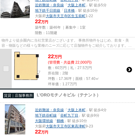
近鉄難波・奈良線
「
大阪上本町
」駅 徒歩5分
地下鉄千日前線
「
日本橋
」駅 徒歩10分
大阪府
大阪市天王寺区
生玉前町
1-22
22
万円
築年数：築46年 ｜募集中：
1室
階数：11階建
物件より徒歩圏内に当社営業店がございます。 事務所物件をはじめ、飲食・美
容・物販などの様々な業種のニーズに応じて店舗物件をご紹介しております。
尚、弊社ではおとり広告は一切...
22
万
円
(管理費・共益費 22,000円)
敷：60万円｜礼：27.5万円
所在階：2階
坪数：17.36坪｜面積：57.40㎡
坪単価：
1.27
万円
L'OROモチノキビル（テナント）
賃貸｜店舗事務所
近鉄難波・奈良線
「
大阪上本町
」駅 徒歩4分
地下鉄谷町線
「
谷町九丁目
」駅 徒歩9分
大阪環状線
「
鶴橋
」駅 徒歩10分
大阪府
大阪市天王寺区
東高津町
9-23
22
万円