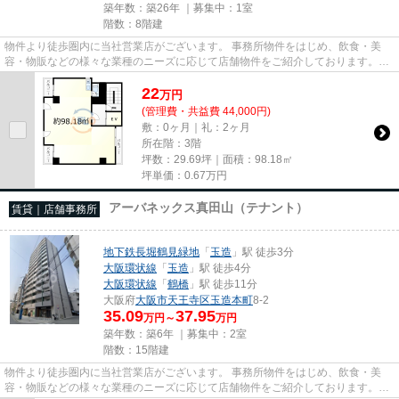
築年数：築26年 ｜募集中：
1室
階数：8階建
物件より徒歩圏内に当社営業店がございます。 事務所物件をはじめ、飲食・美
容・物販などの様々な業種のニーズに応じて店舗物件をご紹介しております。
尚、弊社ではおとり広告は一切...
22
万
円
(管理費・共益費 44,000円)
敷：0ヶ月｜礼：2ヶ月
所在階：3階
坪数：29.69坪｜面積：98.18㎡
坪単価：
0.67
万円
アーバネックス真田山（テナント）
賃貸｜店舗事務所
地下鉄長堀鶴見緑地
「
玉造
」駅 徒歩3分
大阪環状線
「
玉造
」駅 徒歩4分
大阪環状線
「
鶴橋
」駅 徒歩11分
大阪府
大阪市天王寺区
玉造本町
8-2
35.09
37.95
万円～
万円
築年数：築6年 ｜募集中：
2室
階数：15階建
物件より徒歩圏内に当社営業店がございます。 事務所物件をはじめ、飲食・美
容・物販などの様々な業種のニーズに応じて店舗物件をご紹介しております。