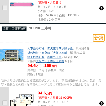
(管理費・共益費 -)
敷：4ヶ月｜礼：0ヶ月
所在階：8階
坪数：57.89坪｜面積：191.38㎡
坪単価：
1.04
万円
SHUNKI上本町
賃貸｜店舗事務所
地下鉄谷町線
「
四天王寺前夕陽ヶ丘
」駅 徒歩3分
近鉄難波・奈良線
「
大阪上本町
」駅 徒歩12分
地下鉄谷町線
「
谷町九丁目
」駅 徒歩15分
大阪府
大阪市天王寺区
上本町
９丁目
94.6
165
万円～
万円
築年数：予定 ｜募集中：
3室
階数：8階建
物件より徒歩圏内に当社営業店がございます。 事務所物件をはじめ、飲食・美
容・物販などの様々な業種のニーズに応じて店舗物件をご紹介しております。
尚、弊社ではおとり広告は一切...
94.6
万
円
(管理費・共益費 33,000円)
敷：0ヶ月｜礼：1.1ヶ月