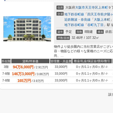
大阪府
大阪市天王寺区
上本町
９
住所
交通
地下鉄谷町線
「
四天王寺前夕陽
近鉄難波・奈良線
「
大阪上本町
」
地下鉄谷町線
「
谷町九丁目
」駅 
予定
8階建
鉄筋
築年
階数
構造
32.46坪 / 107.32㎡
坪数/面積
物件より徒歩圏内に当社営業店がござい
容・物販などの様々な業種のニーズに応
尚、...
敷金/礼金/保証金/償却/敷引
所在階
賃料/坪単価
管理費・共益費
94
万
6,000
円
3階
33,000円
0ヶ月
/
1.1ヶ月
/
0ヶ月
/
-
/
-
/
2.91
万円
146
万
3,000
円
7-8階
33,000円
0ヶ月
/
1.1ヶ月
/
0ヶ月
/
-
/
-
/
3.86
万円
165
万円
7-8階
33,000円
0ヶ月
/
1.1ヶ月
/
0ヶ月
/
-
/
-
/
3.9
万円
該