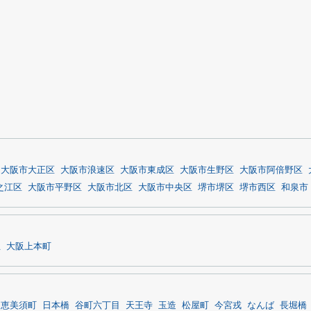
大阪市大正区
大阪市浪速区
大阪市東成区
大阪市生野区
大阪市阿倍野区
之江区
大阪市平野区
大阪市北区
大阪市中央区
堺市堺区
堺市西区
和泉市
丘
大阪上本町
恵美須町
日本橋
谷町六丁目
天王寺
玉造
松屋町
今宮戎
なんば
長堀橋