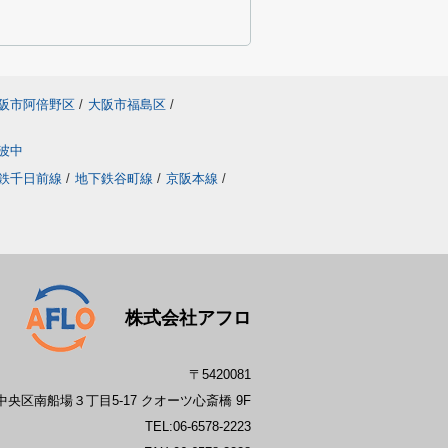
阪市阿倍野区
/
大阪市福島区
/
波中
鉄千日前線
/
地下鉄谷町線
/
京阪本線
/
株式会社アフロ
〒5420081
央区南船場３丁目5-17 クオーツ心斎橋 9F
TEL:
06-6578-2223