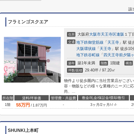
該
フラミンゴスクエア
大阪府
大阪市天王寺区
逢阪
１丁
住所
交通
地下鉄御堂筋線
「
天王寺
」駅 徒
大阪環状線
「
天王寺
」駅 徒歩10
地下鉄谷町線
「
四天王寺前夕陽
築1年未満
1階建
築年
階数
構造
29.40坪 / 97.20㎡
坪数/面積
物件より徒歩圏内に当社営業店がござい
容・物販などの様々な業種のニーズに応
尚、...
敷金/礼金/保証金/償却/敷引
所在階
賃料/坪単価
管理費・共益費
55
万円
1階
-
3ヶ月
/
2ヶ月
/
-
/
-
/
-
2
/
1.87
万円
SHUNKI上本町