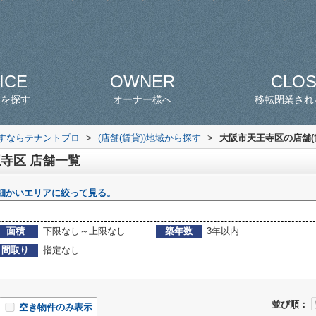
ICE
OWNER
CLO
スを探す
オーナー様へ
移転閉業され
探すならテナントプロ
>
(店舗(賃貸))地域から探す
>
大阪市天王寺区の店舗(
寺区 店舗一覧
細かいエリアに絞って見る。
面積
下限なし～上限なし
築年数
3年以内
間取り
指定なし
並び順：
空き物件のみ表示