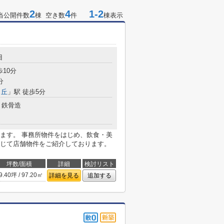
2
4
1-2
当公開件数
棟 空き数
件
棟表示
目
歩10分
分
ヶ丘
」駅 徒歩5分
鉄骨造
ます。 事務所物件をはじめ、飲食・美
じて店舗物件をご紹介しております。
坪数/面積
詳細
検討リスト
9.40坪 / 97.20㎡
詳細を見る
追加する