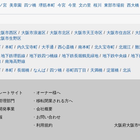
ノ宮
美章園
四ツ橋
堺筋本町
今宮
今里
文の里
桜川
東部市場前
西大橋
大阪市西区
/
大阪市浪速区
/
大阪市北区
/
大阪市天王寺区
/
大阪市住吉区
/
大
大阪市生野区
町
/
本町
/
内久宝寺町
/
大手通
/
西心斎橋
/
南本町
/
北久宝寺町
/
北堀江
/
難
地下鉄堺筋線
/
地下鉄四つ橋線
/
地下鉄長堀鶴見緑地
/
地下鉄中央線
/
地下
線
/
南海高野線
町
/
本町
/
長堀橋
/
なんば
/
四ツ橋
/
谷町四丁目
/
天満橋
/
淀屋橋
/
北浜
レートサイト
・
オーナー様へ
管理部門
・
移転閉業される方へ
開発事業
・
会社概要
報
・
お問い合わせ
・
利用規約
大阪府大阪市中