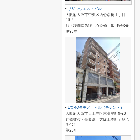
サザンウエストビル
大阪府大阪市中央区西心斎橋１丁目
16-7
地下鉄御堂筋線「心斎橋」駅 徒歩3分
築35年
L'OROモチノキビル（テナント）
大阪府大阪市天王寺区東高津町9-23
近鉄難波・奈良線「大阪上本町」駅 徒
歩4分
築26年