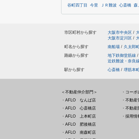
谷町四丁目
今里
ＪＲ難波
心斎橋
森
市区町村から探す
大阪市中央区
/
大阪市淀川区
/
町名から探す
南船場
/
久太郎
路線から探す
地下鉄御堂筋線
/
近鉄難波・奈良
駅から探す
心斎橋
/
堺筋本
＜不動産仲介部門＞
・
コーポ
・
AFLO なんば店
・
不動産
・
AFLO 心斎橋店
・
不動産
・
AFLO 上本町店
・
採用情
・
AFLO 肥後橋店
・
AFLO 南森町店