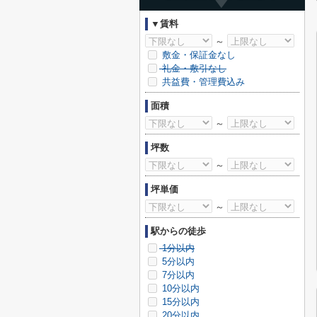
▼賃料
～
敷金・保証金なし
礼金・敷引なし
共益費・管理費込み
面積
～
坪数
～
坪単価
～
駅からの徒歩
1分以内
5分以内
7分以内
10分以内
15分以内
20分以内