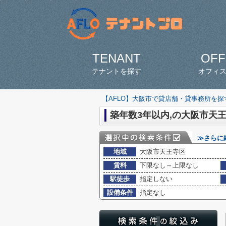
TENANT
OFF
テナントを探す
オフィ
【AFLO】大阪市で貸店舗・貸事務所を
築年数3年以内,の大阪市天王
≫さらに
地域
大阪市天王寺区
賃料
下限なし～上限なし
駅徒歩
指定しない
設備条件
指定なし