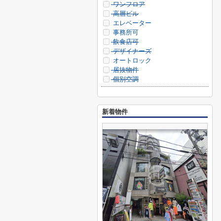
ワンフロア
高層ビル
エレベーター
事務所可
飲食店可
デザイナーズ
オートロック
居抜物件
個別空調
新着物件