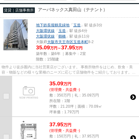
アーバネックス真田山（テナント）
賃貸｜店舗事務所
地下鉄長堀鶴見緑地
「
玉造
」駅 徒歩3分
大阪環状線
「
玉造
」駅 徒歩4分
大阪環状線
「
鶴橋
」駅 徒歩11分
大阪府
大阪市天王寺区
玉造本町
8-2
35.09
37.95
万円～
万円
築年数：築6年 ｜募集中：
2室
階数：15階建
物件より徒歩圏内に当社営業店がございます。 事務所物件をはじめ、飲食・美
容・物販などの様々な業種のニーズに応じて店舗物件をご紹介しております。
尚、弊社ではおとり広告は一切...
35.09
万
円
(管理費・共益費 -)
敷：350万円｜礼：35.09万円
所在階：1階
坪数：21.20坪｜面積：70.09㎡
坪単価：
1.79
万円
37.95
万
円
(管理費・共益費 -)
敷：150万円｜礼：37.95万円