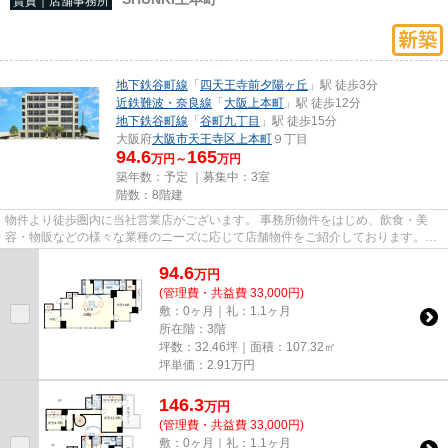
賃貸｜店舗事務所
地下鉄谷町線
「
四天王寺前夕陽ヶ丘
」駅 徒歩3分
近鉄難波・奈良線
「
大阪上本町
」駅 徒歩12分
地下鉄谷町線
「
谷町九丁目
」駅 徒歩15分
大阪府
大阪市天王寺区
上本町
９丁目
94.6
165
万円～
万円
築年数：予定 ｜募集中：
3室
階数：8階建
物件より徒歩圏内に当社営業店がございます。 事務所物件をはじめ、飲食・美
容・物販などの様々な業種のニーズに応じて店舗物件をご紹介しております。
尚、弊社ではおとり広告は一切...
94.6
万
円
(管理費・共益費 33,000円)
敷：0ヶ月｜礼：1.1ヶ月
所在階：3階
坪数：32.46坪｜面積：107.32㎡
坪単価：
2.91
万円
146.3
万
円
(管理費・共益費 33,000円)
敷：0ヶ月｜礼：1.1ヶ月