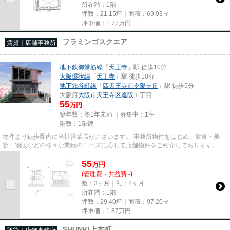
所在階：1階
坪数：21.15坪｜面積：69.93㎡
坪単価：
1.77
万円
フラミンゴスクエア
賃貸｜店舗事務所
地下鉄御堂筋線
「
天王寺
」駅 徒歩10分
大阪環状線
「
天王寺
」駅 徒歩10分
地下鉄谷町線
「
四天王寺前夕陽ヶ丘
」駅 徒歩5分
大阪府
大阪市天王寺区
逢阪
１丁目
55
万円
築年数：築1年未満 ｜募集中：
1室
階数：1階建
物件より徒歩圏内に当社営業店がございます。 事務所物件をはじめ、飲食・美
容・物販などの様々な業種のニーズに応じて店舗物件をご紹介しております。
尚、弊社ではおとり広告は一切...
55
万
円
(管理費・共益費 -)
敷：3ヶ月｜礼：2ヶ月
所在階：1階
坪数：29.40坪｜面積：97.20㎡
坪単価：
1.87
万円
SHUNKI上本町