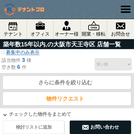
テナント
オフィス
オーナー様
開業・移転
お問合せ
築年数15年以内,の大阪市天王寺区 店舗一覧
募集中のみ表示
3
該当物件
棟
6
空き数
件
さらに条件を絞り込む
物件リクエスト
チェックした物件をまとめて
検討リストに追加
お問い合わせ