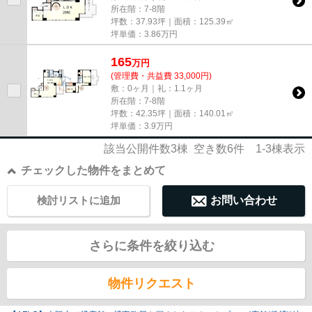
所在階：7-8階
坪数：37.93坪｜面積：125.39㎡
坪単価：
3.86
万円
165
万
円
(管理費・共益費 33,000円)
敷：0ヶ月｜礼：1.1ヶ月
所在階：7-8階
坪数：42.35坪｜面積：140.01㎡
坪単価：
3.9
万円
該当公開件数
3
棟 空き数
6
件
1-3
棟表示
チェックした物件をまとめて
検討リストに追加
お問い合わせ
さらに条件を絞り込む
物件リクエスト