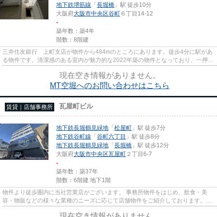
地下鉄堺筋線
「
長堀橋
」駅 徒歩10分
大阪府
大阪市中央区
谷町
６丁目14-12
-
築年数：築4年
階数：8階建
三井住友銀行 上町支店が物件から484mのところにあります。徒歩4分に駅があ
る物件です。清潔感のある室内が魅力的な2022年築の物件となっており、一押し
です。物件から駐車場までの距...
現在空き情報がありません。
MT空堀へのお問い合わせはこちら
瓦屋町ビル
賃貸｜店舗事務所
地下鉄長堀鶴見緑地
「
松屋町
」駅 徒歩7分
地下鉄谷町線
「
谷町六丁目
」駅 徒歩8分
地下鉄長堀鶴見緑地
「
長堀橋
」駅 徒歩12分
大阪府
大阪市中央区
瓦屋町
２丁目6-7
-
築年数：築37年
階数：6階建 地下1階
物件より徒歩圏内に当社営業店がございます。 事務所物件をはじめ、飲食・美
容・物販などの様々な業種のニーズに応じて店舗物件をご紹介しております。
尚、弊社ではおとり広告は一切...
現在空き情報がありません。