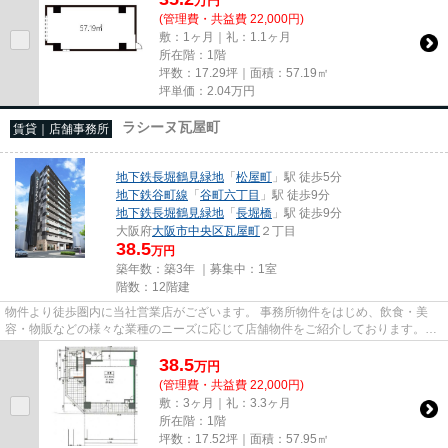
万
円
(管理費・共益費 22,000円)
敷：1ヶ月｜礼：1.1ヶ月
所在階：1階
坪数：17.29坪｜面積：57.19㎡
坪単価：
2.04
万円
ラシーヌ瓦屋町
賃貸｜店舗事務所
地下鉄長堀鶴見緑地
「
松屋町
」駅 徒歩5分
地下鉄谷町線
「
谷町六丁目
」駅 徒歩9分
地下鉄長堀鶴見緑地
「
長堀橋
」駅 徒歩9分
大阪府
大阪市中央区
瓦屋町
２丁目
38.5
万円
築年数：築3年 ｜募集中：
1室
階数：12階建
物件より徒歩圏内に当社営業店がございます。 事務所物件をはじめ、飲食・美
容・物販などの様々な業種のニーズに応じて店舗物件をご紹介しております。
尚、弊社ではおとり広告は一切...
38.5
万
円
(管理費・共益費 22,000円)
敷：3ヶ月｜礼：3.3ヶ月
所在階：1階
坪数：17.52坪｜面積：57.95㎡