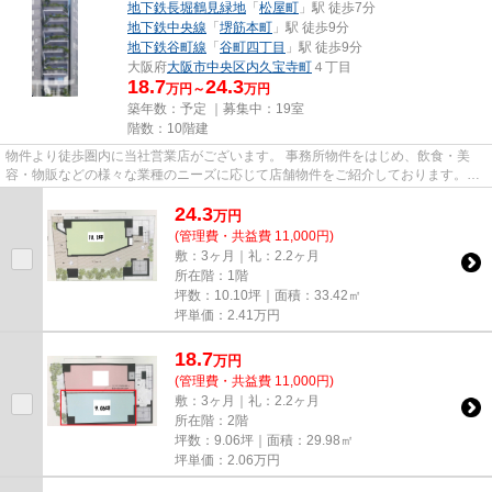
地下鉄長堀鶴見緑地
「
松屋町
」駅 徒歩7分
地下鉄中央線
「
堺筋本町
」駅 徒歩9分
地下鉄谷町線
「
谷町四丁目
」駅 徒歩9分
大阪府
大阪市中央区
内久宝寺町
４丁目
18.7
24.3
万円～
万円
築年数：予定 ｜募集中：
19室
階数：10階建
物件より徒歩圏内に当社営業店がございます。 事務所物件をはじめ、飲食・美
容・物販などの様々な業種のニーズに応じて店舗物件をご紹介しております。
尚、弊社ではおとり広告は一切...
24.3
万
円
(管理費・共益費 11,000円)
敷：3ヶ月｜礼：2.2ヶ月
所在階：1階
坪数：10.10坪｜面積：33.42㎡
坪単価：
2.41
万円
18.7
万
円
(管理費・共益費 11,000円)
敷：3ヶ月｜礼：2.2ヶ月
所在階：2階
坪数：9.06坪｜面積：29.98㎡
坪単価：
2.06
万円