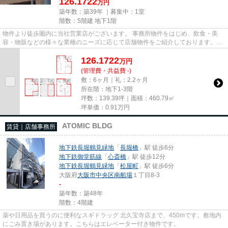
126.1722
万円
築年数：築39年 ｜募集中：
1室
階数：5階建 地下1階
物件より徒歩圏内に当社営業店がございます。 事務所物件をはじめ、飲食・美
容・物販などの様々な業種のニーズに応じて店舗物件をご紹介しております。
尚、弊社ではおとり広告は一切...
126.1722
万
円
(管理費・共益費 -)
敷：6ヶ月｜礼：2.2ヶ月
所在階：地下1-3階
坪数：139.39坪｜面積：460.79㎡
坪単価：
0.91
万円
ATOMIC BLDG
賃貸｜店舗事務所
地下鉄長堀鶴見緑地
「
長堀橋
」駅 徒歩6分
地下鉄御堂筋線
「
心斎橋
」駅 徒歩12分
地下鉄長堀鶴見緑地
「
松屋町
」駅 徒歩6分
大阪府
大阪市中央区
南船場
１丁目8-3
-
築年数：築48年
階数：4階建
薬や日用品を買うのに便利なスギドラッグ 北久宝寺店まで、450mです。敷地内
にごみ置き場があります。こちらはエレベーター付き物件です。