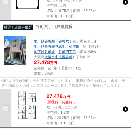
敷：0ヶ月｜礼：0ヶ月
所在階：6階
坪数：16.75坪｜面積：55.38㎡
坪単価：
1.31
万円
谷町六丁目戸建賃貸
賃貸｜店舗事務所
地下鉄谷町線
「
谷町六丁目
」駅 徒歩1分
地下鉄長堀鶴見緑地
「
松屋町
」駅 徒歩3分
地下鉄谷町線
「
谷町四丁目
」駅 徒歩9分
大阪府
大阪市中央区
谷町
６丁目6-26
27.478
万円
築年数：築3年 ｜募集中：
1室
階数：3階建
物件より徒歩圏内に当社営業店がございます。 事務所物件をはじめ、飲食・美
容・物販などの様々な業種のニーズに応じて店舗物件をご紹介しております。
尚、弊社ではおとり広告は一切...
27.478
万
円
(管理費・共益費 -)
敷：-｜礼：2.2ヶ月
所在階：1-3階
坪数：23.25坪｜面積：76.87㎡
坪単価：
1.18
万円