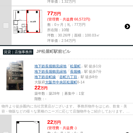
坪単価：
1.32
万円
77
万
円
(管理費・共益費 66,572円)
敷：0ヶ月｜礼：77万円
所在階：10階
坪数：30.26坪｜面積：100.03㎡
坪単価：
2.54
万円
JP松屋町駅前ビル
賃貸｜店舗事務所
地下鉄長堀鶴見緑地
「
松屋町
」駅 徒歩1分
地下鉄長堀鶴見緑地
「
長堀橋
」駅 徒歩7分
地下鉄谷町線
「
谷町六丁目
」駅 徒歩8分
大阪府
大阪市中央区
松屋町
6-14
22
万円
築年数：築28年 ｜募集中：
1室
階数：-
物件より徒歩圏内に当社営業店がございます。 事務所物件をはじめ、飲食・美
容・物販などの様々な業種のニーズに応じて店舗物件をご紹介しております。
尚、弊社ではおとり広告は一切...
22
万
円
(管理費・共益費 -)