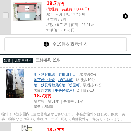
18.7
万
円
(管理費・共益費 11,000円)
敷：3ヶ月｜礼：2.2ヶ月
所在階：2階
坪数：8.71坪｜面積：28.81㎡
坪単価：
2.15
万円
全19件を表示する
三洋谷町ビル
賃貸｜店舗事務所
地下鉄谷町線
「
谷町四丁目
」駅 徒歩3分
地下鉄中央線
「
堺筋本町
」駅 徒歩10分
地下鉄長堀鶴見緑地
「
松屋町
」駅 徒歩12分
大阪府
大阪市中央区
鎗屋町
２丁目2-10
18.7
万円
築年数：築51年 ｜募集中：
1室
階数：8階建
物件より徒歩圏内に当社営業店がございます。 事務所物件をはじめ、飲食・美
容・物販などの様々な業種のニーズに応じて店舗物件をご紹介しております。
尚、弊社ではおとり広告は一切...
18.7
万
円