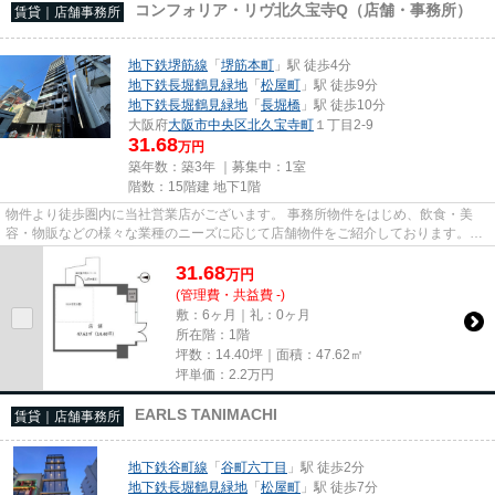
コンフォリア・リヴ北久宝寺Q（店舗・事務所）
賃貸｜店舗事務所
地下鉄堺筋線
「
堺筋本町
」駅 徒歩4分
地下鉄長堀鶴見緑地
「
松屋町
」駅 徒歩9分
地下鉄長堀鶴見緑地
「
長堀橋
」駅 徒歩10分
大阪府
大阪市中央区
北久宝寺町
１丁目2-9
31.68
万円
築年数：築3年 ｜募集中：
1室
階数：15階建 地下1階
物件より徒歩圏内に当社営業店がございます。 事務所物件をはじめ、飲食・美
容・物販などの様々な業種のニーズに応じて店舗物件をご紹介しております。
尚、弊社ではおとり広告は一切...
31.68
万
円
(管理費・共益費 -)
敷：6ヶ月｜礼：0ヶ月
所在階：1階
坪数：14.40坪｜面積：47.62㎡
坪単価：
2.2
万円
EARLS TANIMACHI
賃貸｜店舗事務所
地下鉄谷町線
「
谷町六丁目
」駅 徒歩2分
地下鉄長堀鶴見緑地
「
松屋町
」駅 徒歩7分