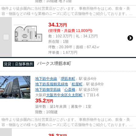
階数：10階建 地下1階
物件より徒歩圏内に当社営業店がございます。 事務所物件をはじめ、飲食・美
容・物販などの様々な業種のニーズに応じて店舗物件をご紹介しております。
尚、弊社ではおとり広告は一切...
34.1
万
円
(管理費・共益費 11,000円)
敷：102.3万円｜礼：34.1万円
所在階：1階
坪数：20.39坪｜面積：67.42㎡
坪単価：
1.67
万円
パークス堺筋本町
賃貸｜店舗事務所
地下鉄中央線
「
堺筋本町
」駅 徒歩4分
地下鉄長堀鶴見緑地
「
松屋町
」駅 徒歩8分
地下鉄御堂筋線
「
心斎橋
」駅 徒歩15分
大阪府
大阪市中央区
久太郎町
１丁目1-6
35.2
万円
築年数：築1年未満 ｜募集中：
1室
階数：10階建
物件より徒歩圏内に当社営業店がございます。 事務所物件をはじめ、飲食・美
容・物販などの様々な業種のニーズに応じて店舗物件をご紹介しております。
尚、弊社ではおとり広告は一切...
35.2