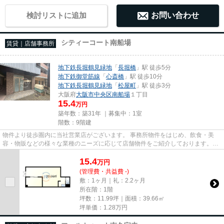
検討リストに追加
お問い合わせ
シティーコート南船場
賃貸｜店舗事務所
地下鉄長堀鶴見緑地
「
長堀橋
」駅 徒歩5分
地下鉄御堂筋線
「
心斎橋
」駅 徒歩10分
地下鉄長堀鶴見緑地
「
松屋町
」駅 徒歩3分
大阪府
大阪市中央区
南船場
１丁目
15.4
万円
築年数：築31年 ｜募集中：
1室
階数：9階建
物件より徒歩圏内に当社営業店がございます。 事務所物件をはじめ、飲食・美
容・物販などの様々な業種のニーズに応じて店舗物件をご紹介しております。
尚、弊社ではおとり広告は一切...
15.4
万
円
(管理費・共益費 -)
敷：1ヶ月｜礼：2.2ヶ月
所在階：1階
坪数：11.99坪｜面積：39.66㎡
坪単価：
1.28
万円