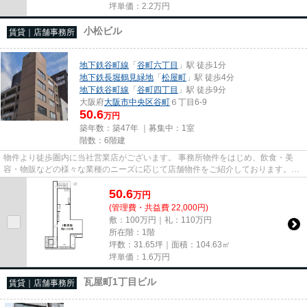
坪単価：
2.2
万円
小松ビル
賃貸｜店舗事務所
地下鉄谷町線
「
谷町六丁目
」駅 徒歩1分
地下鉄長堀鶴見緑地
「
松屋町
」駅 徒歩4分
地下鉄谷町線
「
谷町四丁目
」駅 徒歩9分
大阪府
大阪市中央区
谷町
６丁目6-9
50.6
万円
築年数：築47年 ｜募集中：
1室
階数：6階建
物件より徒歩圏内に当社営業店がございます。 事務所物件をはじめ、飲食・美
容・物販などの様々な業種のニーズに応じて店舗物件をご紹介しております。
尚、弊社ではおとり広告は一切...
50.6
万
円
(管理費・共益費 22,000円)
敷：100万円｜礼：110万円
所在階：1階
坪数：31.65坪｜面積：104.63㎡
坪単価：
1.6
万円
瓦屋町1丁目ビル
賃貸｜店舗事務所