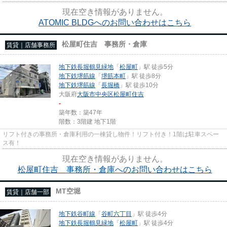
現在空き情報がありません。
ATOMIC BLDGへのお問い合わせはこちら
松屋町住吉 事務所・倉庫
賃貸｜店舗事務所
地下鉄長堀鶴見緑地
「
松屋町
」駅 徒歩5分
地下鉄堺筋線
「
堺筋本町
」駅 徒歩8分
地下鉄堺筋線
「
長堀橋
」駅 徒歩10分
大阪府
大阪市中央区
松屋町住吉
-
築年数：築47年
階数：3階建 地下1階
リフト付きの事務所・倉庫利用の一棟貸し物件！リフト付き！1階は駐車スペー
ス有！
現在空き情報がありません。
松屋町住吉 事務所・倉庫へのお問い合わせはこちら
MT空堀
賃貸｜店舗一部
地下鉄谷町線
「
谷町六丁目
」駅 徒歩4分
地下鉄長堀鶴見緑地
「
松屋町
」駅 徒歩4分