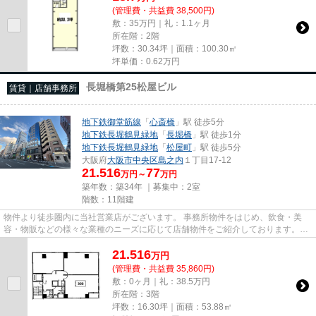
(管理費・共益費 38,500円)
敷：35万円｜礼：1.1ヶ月
所在階：2階
坪数：30.34坪｜面積：100.30㎡
坪単価：
0.62
万円
長堀橋第25松屋ビル
賃貸｜店舗事務所
地下鉄御堂筋線
「
心斎橋
」駅 徒歩5分
地下鉄長堀鶴見緑地
「
長堀橋
」駅 徒歩1分
地下鉄長堀鶴見緑地
「
松屋町
」駅 徒歩5分
大阪府
大阪市中央区
島之内
１丁目17-12
21.516
77
万円～
万円
築年数：築34年 ｜募集中：
2室
階数：11階建
物件より徒歩圏内に当社営業店がございます。 事務所物件をはじめ、飲食・美
容・物販などの様々な業種のニーズに応じて店舗物件をご紹介しております。
尚、弊社ではおとり広告は一切...
21.516
万
円
(管理費・共益費 35,860円)
敷：0ヶ月｜礼：38.5万円
所在階：3階
坪数：16.30坪｜面積：53.88㎡