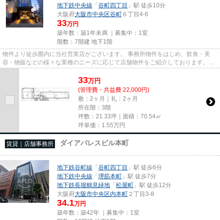
地下鉄中央線
「
谷町四丁目
」駅 徒歩10分
大阪府
大阪市中央区
谷町
６丁目4-6
33
万円
築年数：築1年未満 ｜募集中：
1室
階数：7階建 地下1階
物件より徒歩圏内に当社営業店がございます。 事務所物件をはじめ、飲食・美
容・物販などの様々な業種のニーズに応じて店舗物件をご紹介しております。
尚、弊社ではおとり広告は一切...
33
万
円
(管理費・共益費 22,000円)
敷：2ヶ月｜礼：2ヶ月
所在階：3階
坪数：21.33坪｜面積：70.54㎡
坪単価：
1.55
万円
ダイアパレスビル本町
賃貸｜店舗事務所
地下鉄谷町線
「
谷町四丁目
」駅 徒歩6分
地下鉄中央線
「
堺筋本町
」駅 徒歩7分
地下鉄長堀鶴見緑地
「
松屋町
」駅 徒歩12分
大阪府
大阪市中央区
内本町
２丁目3-8
34.1
万円
築年数：築42年 ｜募集中：
1室