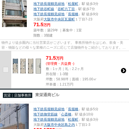
地下鉄長堀鶴見緑地
「
松屋町
」駅 徒歩3分
地下鉄谷町線
「
谷町六丁目
」駅 徒歩7分
地下鉄長堀鶴見緑地
「
長堀橋
」駅 徒歩9分
大阪府
大阪市中央区
瓦屋町
１丁目7-23
71.5
万円
築年数：築29年 ｜募集中：
1室
階数：3階建
物件より徒歩圏内に当社営業店がございます。 事務所物件をはじめ、飲食・美
容・物販などの様々な業種のニーズに応じて店舗物件をご紹介しております。
尚、弊社ではおとり広告は一切...
71.5
万
円
(管理費・共益費 -)
敷：1ヶ月｜礼：2.2ヶ月
所在階：1-3階
坪数：58.98坪｜面積：195.00㎡
坪単価：
1.21
万円
東栄通商ビル
賃貸｜店舗事務所
地下鉄長堀鶴見緑地
「
長堀橋
」駅 徒歩5分
地下鉄御堂筋線
「
心斎橋
」駅 徒歩10分
地下鉄長堀鶴見緑地
「
松屋町
」駅 徒歩3分
大阪府
大阪市中央区
島之内
１丁目1-3