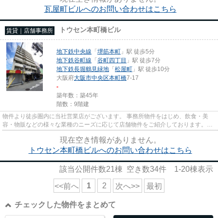
瓦屋町ビルへのお問い合わせはこちら
トウセン本町橋ビル
賃貸｜店舗事務所
地下鉄中央線
「
堺筋本町
」駅 徒歩5分
地下鉄谷町線
「
谷町四丁目
」駅 徒歩7分
地下鉄長堀鶴見緑地
「
松屋町
」駅 徒歩10分
大阪府
大阪市中央区
本町橋
7-17
-
築年数：築45年
階数：9階建
物件より徒歩圏内に当社営業店がございます。 事務所物件をはじめ、飲食・美
容・物販などの様々な業種のニーズに応じて店舗物件をご紹介しております。
尚、弊社ではおとり広告は一切...
現在空き情報がありません。
トウセン本町橋ビルへのお問い合わせはこちら
該当公開件数
21
棟 空き数
34
件
1-20
棟表示
1
2
<<前へ
次へ>>
最初
チェックした物件をまとめて