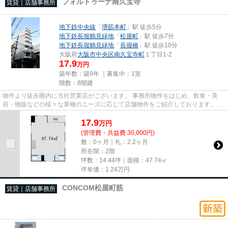
フォルトゥーナ南久宝寺
賃貸｜店舗事務所
地下鉄中央線
「
堺筋本町
」駅 徒歩5分
地下鉄長堀鶴見緑地
「
松屋町
」駅 徒歩7分
地下鉄長堀鶴見緑地
「
長堀橋
」駅 徒歩10分
大阪府
大阪市中央区
南久宝寺町
１丁目1-2
17.9
万円
築年数：築9年 ｜募集中：
1室
階数：8階建
物件より徒歩圏内に当社営業店がございます。 事務所物件をはじめ、飲食・美
容・物販などの様々な業種のニーズに応じて店舗物件をご紹介しております。
尚、弊社ではおとり広告は一切...
17.9
万
円
(管理費・共益費 30,000円)
敷：0ヶ月｜礼：2.2ヶ月
所在階：2階
坪数：14.44坪｜面積：47.74㎡
坪単価：
1.24
万円
CONCOM松屋町筋
賃貸｜店舗事務所