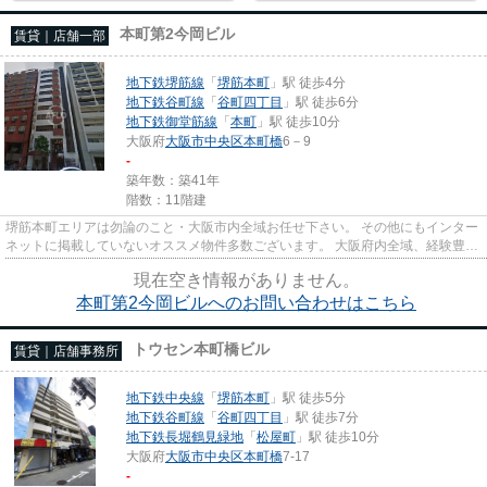
本町第2今岡ビル
賃貸｜店舗一部
地下鉄堺筋線
「
堺筋本町
」駅 徒歩4分
地下鉄谷町線
「
谷町四丁目
」駅 徒歩6分
地下鉄御堂筋線
「
本町
」駅 徒歩10分
大阪府
大阪市中央区
本町橋
6－9
-
築年数：築41年
階数：11階建
堺筋本町エリアは勿論のこと・大阪市内全域お任せ下さい。 その他にもインター
ネットに掲載していないオススメ物件多数ございます。 大阪府内全域、経験豊富
なスタッフがご対応させて...
現在空き情報がありません。
本町第2今岡ビルへのお問い合わせはこちら
トウセン本町橋ビル
賃貸｜店舗事務所
地下鉄中央線
「
堺筋本町
」駅 徒歩5分
地下鉄谷町線
「
谷町四丁目
」駅 徒歩7分
地下鉄長堀鶴見緑地
「
松屋町
」駅 徒歩10分
大阪府
大阪市中央区
本町橋
7-17
-