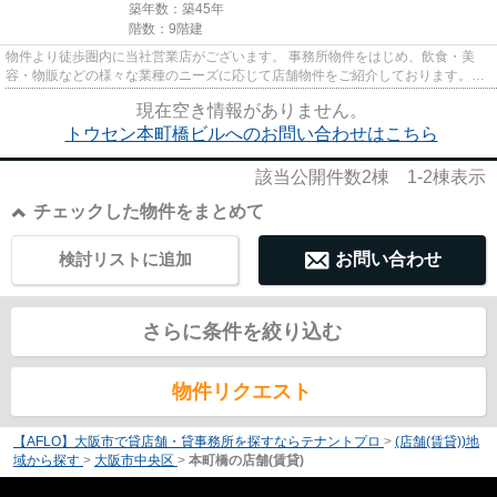
築年数：築45年
階数：9階建
物件より徒歩圏内に当社営業店がございます。 事務所物件をはじめ、飲食・美
容・物販などの様々な業種のニーズに応じて店舗物件をご紹介しております。
尚、弊社ではおとり広告は一切...
現在空き情報がありません。
トウセン本町橋ビルへのお問い合わせはこちら
該当公開件数
2
棟
1-2
棟表示
チェックした物件をまとめて
検討リストに追加
お問い合わせ
さらに条件を絞り込む
物件リクエスト
【AFLO】大阪市で貸店舗・貸事務所を探すならテナントプロ
>
(店舗(賃貸))地
域から探す
>
大阪市中央区
>
本町橋の店舗(賃貸)