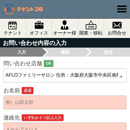
テナント
オフィス
オーナー様
開業・移転
お問合せ
お問い合わせ内容の入力
入力
確認
送信
問い合わせ店舗
OK
お名前
必須
連絡先
いずれか１つ以上入力