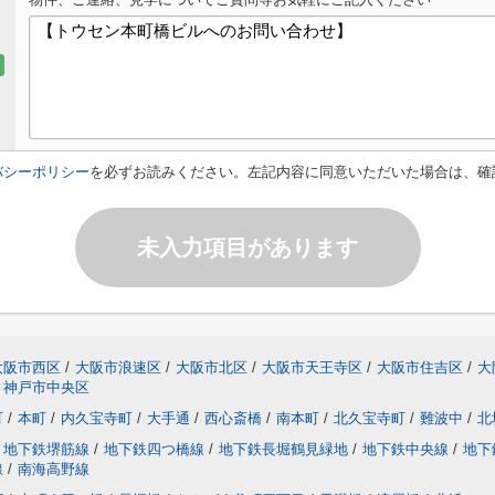
バシーポリシー
を必ずお読みください。左記内容に同意いただいた場合は、確
未入力項目があります
大阪市西区
/
大阪市浪速区
/
大阪市北区
/
大阪市天王寺区
/
大阪市住吉区
/
大
神戸市中央区
町
/
本町
/
内久宝寺町
/
大手通
/
西心斎橋
/
南本町
/
北久宝寺町
/
難波中
/
北
地下鉄堺筋線
/
地下鉄四つ橋線
/
地下鉄長堀鶴見緑地
/
地下鉄中央線
/
地下
線
/
南海高野線