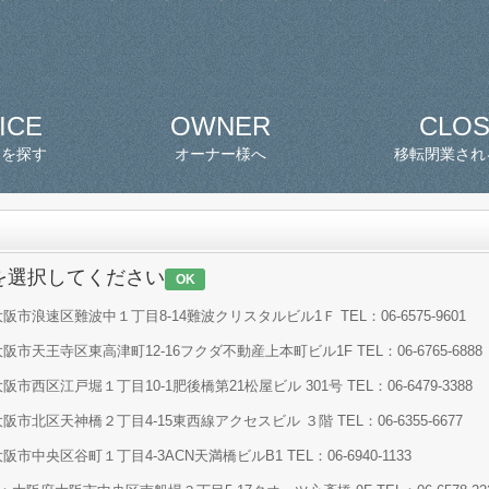
ICE
OWNER
CLO
スを探す
オーナー様へ
移転閉業され
を選択してください
OK
市浪速区難波中１丁目8-14難波クリスタルビル1Ｆ TEL：06-6575-9601
市天王寺区東高津町12-16フクダ不動産上本町ビル1F TEL：06-6765-6888
西区江戸堀１丁目10-1肥後橋第21松屋ビル 301号 TEL：06-6479-3388
市北区天神橋２丁目4-15東西線アクセスビル ３階 TEL：06-6355-6677
中央区谷町１丁目4-3ACN天満橋ビルB1 TEL：06-6940-1133