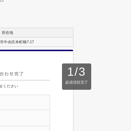
23
所在地
市中央区本町橋7-17
1
/
3
必須項目完了
せください