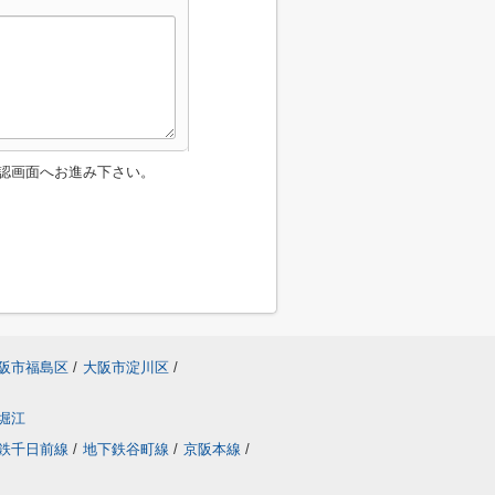
認画面へお進み下さい。
阪市福島区
/
大阪市淀川区
/
堀江
鉄千日前線
/
地下鉄谷町線
/
京阪本線
/