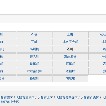
町
今橋
上町
内久
前
瓦町
北久宝寺町
北
郎町
高麗橋
石町
橋
博労町
東高麗橋
平
町
鎗屋町
瓦屋町
前
宗右衛門町
道頓堀
斎橋
松屋町
南船場
大阪市西区
/
大阪市浪速区
/
大阪市北区
/
大阪市天王寺区
/
大阪市住吉区
/
大
神戸市中央区