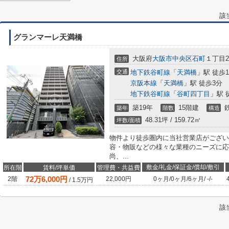
該
グランマーレ天満橋
大阪府
大阪市中央区
石町
１丁目2
住所
交通
地下鉄谷町線
「
天満橋
」駅 徒歩
京阪本線
「
天満橋
」駅 徒歩3分
地下鉄谷町線
「
谷町四丁目
」駅 
築19年
15階建
築年
階数
構造
48.31坪 / 159.72㎡
坪数/面積
物件より徒歩圏内に当社営業店がござい
容・物販などの様々な業種のニーズに応
尚、...
敷金/礼金/保証金/償却/敷引
所在階
賃料/坪単価
管理費・共益費
72
万
6,000
円
2階
22,000円
0ヶ月
/
0ヶ月
/
6ヶ月
/
-
/
-
/
1.5
万円
該