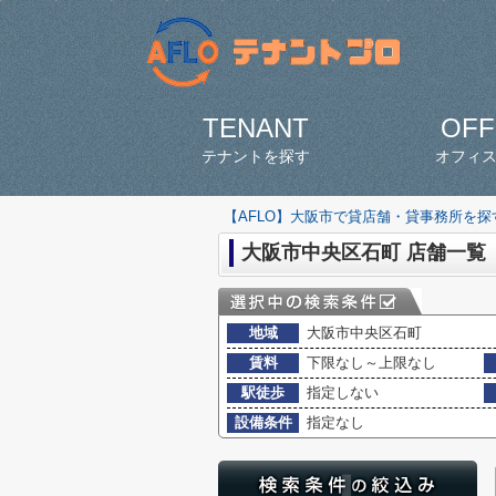
TENANT
OFF
テナントを探す
オフィ
【AFLO】大阪市で貸店舗・貸事務所を
大阪市中央区石町 店舗一覧
地域
大阪市中央区石町
賃料
下限なし～上限なし
駅徒歩
指定しない
設備条件
指定なし