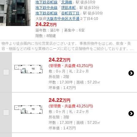
地下鉄谷町線
「
天満橋
」駅 徒歩10分
地下鉄中央線
「
堺筋本町
」駅 徒歩10分
地下鉄谷町線
「
谷町四丁目
」駅 徒歩10分
大阪府
大阪市中央区
大手通
２丁目4-10
24.22
万円
築年数：築1年 ｜募集中：
6室
階数：8階建
物件より徒歩圏内に当社営業店がございます。 事務所物件をはじめ、飲食・美
容・物販などの様々な業種のニーズに応じて店舗物件をご紹介しております。
尚、弊社ではおとり広告は一切...
24.22
万
円
(管理費・共益費 43,251円)
敷：0ヶ月｜礼：2.2ヶ月
所在階：2階
坪数：17.30坪｜面積：57.20㎡
坪単価：
1.4
万円
24.22
万
円
(管理費・共益費 43,251円)
敷：0ヶ月｜礼：2.2ヶ月
所在階：3階
坪数：17.30坪｜面積：57.20㎡
坪単価：
1.4
万円