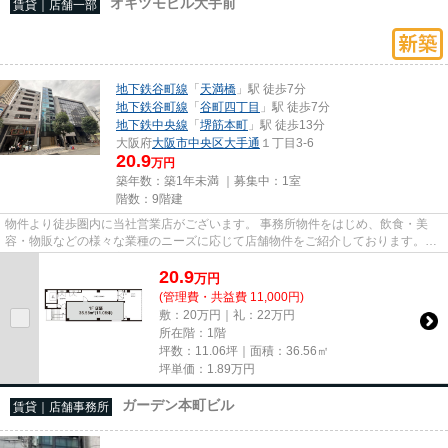
オキツモビル大手前
賃貸｜店舗一部
地下鉄谷町線
「
天満橋
」駅 徒歩7分
地下鉄谷町線
「
谷町四丁目
」駅 徒歩7分
地下鉄中央線
「
堺筋本町
」駅 徒歩13分
大阪府
大阪市中央区
大手通
１丁目3-6
20.9
万円
築年数：築1年未満 ｜募集中：
1室
階数：9階建
物件より徒歩圏内に当社営業店がございます。 事務所物件をはじめ、飲食・美
容・物販などの様々な業種のニーズに応じて店舗物件をご紹介しております。
尚、弊社ではおとり広告は一切...
20.9
万
円
(管理費・共益費 11,000円)
敷：20万円｜礼：22万円
所在階：1階
坪数：11.06坪｜面積：36.56㎡
坪単価：
1.89
万円
ガーデン本町ビル
賃貸｜店舗事務所