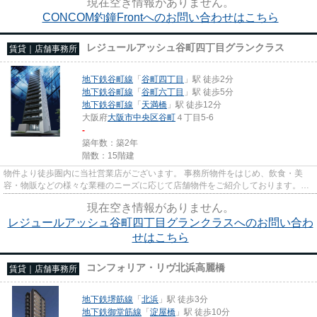
現在空き情報がありません。
CONCOM釣鐘Frontへのお問い合わせはこちら
レジュールアッシュ谷町四丁目グランクラス
賃貸｜店舗事務所
地下鉄谷町線
「
谷町四丁目
」駅 徒歩2分
地下鉄谷町線
「
谷町六丁目
」駅 徒歩5分
地下鉄谷町線
「
天満橋
」駅 徒歩12分
大阪府
大阪市中央区
谷町
４丁目5-6
-
築年数：築2年
階数：15階建
物件より徒歩圏内に当社営業店がございます。 事務所物件をはじめ、飲食・美
容・物販などの様々な業種のニーズに応じて店舗物件をご紹介しております。
尚、弊社ではおとり広告は一切...
現在空き情報がありません。
レジュールアッシュ谷町四丁目グランクラスへのお問い合わ
せはこちら
コンフォリア・リヴ北浜高麗橋
賃貸｜店舗事務所
地下鉄堺筋線
「
北浜
」駅 徒歩3分
地下鉄御堂筋線
「
淀屋橋
」駅 徒歩10分