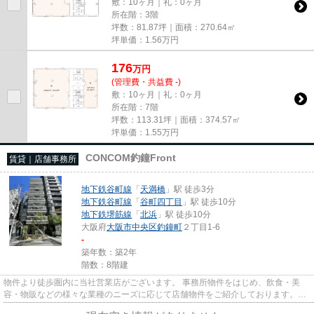
敷：10ヶ月｜礼：0ヶ月
所在階：3階
坪数：81.87坪｜面積：270.64㎡
坪単価：
1.56
万円
176
万
円
(管理費・共益費 -)
敷：10ヶ月｜礼：0ヶ月
所在階：7階
坪数：113.31坪｜面積：374.57㎡
坪単価：
1.55
万円
CONCOM釣鐘Front
賃貸｜店舗事務所
地下鉄谷町線
「
天満橋
」駅 徒歩3分
地下鉄谷町線
「
谷町四丁目
」駅 徒歩10分
地下鉄堺筋線
「
北浜
」駅 徒歩10分
大阪府
大阪市中央区
釣鐘町
２丁目1-6
-
築年数：築2年
階数：8階建
物件より徒歩圏内に当社営業店がございます。 事務所物件をはじめ、飲食・美
容・物販などの様々な業種のニーズに応じて店舗物件をご紹介しております。
尚、弊社ではおとり広告は一切...