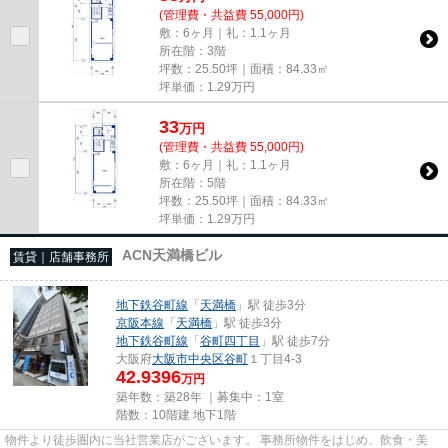
(管理費・共益費 55,000円)
敷：6ヶ月｜礼：1.1ヶ月
所在階：3階
坪数：25.50坪｜面積：84.33㎡
坪単価：
1.29
万円
33
万
円
(管理費・共益費 55,000円)
敷：6ヶ月｜礼：1.1ヶ月
所在階：5階
坪数：25.50坪｜面積：84.33㎡
坪単価：
1.29
万円
ACN天満橋ビル
賃貸｜店舗事務所
地下鉄谷町線
「
天満橋
」駅 徒歩3分
京阪本線
「
天満橋
」駅 徒歩3分
地下鉄谷町線
「
谷町四丁目
」駅 徒歩7分
大阪府
大阪市中央区
谷町
１丁目4-3
42.9396
万円
築年数：築28年 ｜募集中：
1室
階数：10階建 地下1階
物件より徒歩圏内に当社営業店がございます。 事務所物件をはじめ、飲食・美