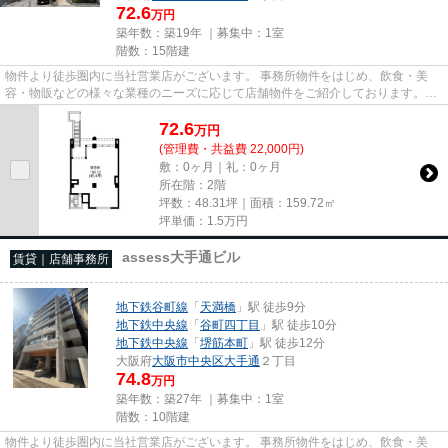
72.6
万円
築年数：築19年 ｜募集中：
1室
階数：15階建
物件より徒歩圏内に当社営業店がございます。 事務所物件をはじめ、飲食・美
容・物販などの様々な業種のニーズに応じて店舗物件をご紹介しております。
尚、弊社ではおとり広告は一切...
72.6
万
円
(管理費・共益費 22,000円)
敷：0ヶ月｜礼：0ヶ月
所在階：2階
坪数：48.31坪｜面積：159.72㎡
坪単価：
1.5
万円
assess大手通ビル
賃貸｜店舗事務所
地下鉄谷町線
「
天満橋
」駅 徒歩9分
地下鉄中央線
「
谷町四丁目
」駅 徒歩10分
地下鉄中央線
「
堺筋本町
」駅 徒歩12分
大阪府
大阪市中央区
大手通
２丁目
74.8
万円
築年数：築27年 ｜募集中：
1室
階数：10階建
物件より徒歩圏内に当社営業店がございます。 事務所物件をはじめ、飲食・美