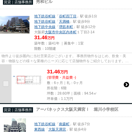
秀和ビル
賃貸｜店舗事務所
地下鉄谷町線
「
谷町四丁目
」駅 徒歩1分
地下鉄谷町線
「
天満橋
」駅 徒歩9分
地下鉄中央線
「
堺筋本町
」駅 徒歩12分
大阪府
大阪市中央区
内本町
１丁目2-14
31.46
万円
築年数：築41年 ｜募集中：
1室
階数：10階建
物件より徒歩圏内に当社営業店がございます。 事務所物件をはじめ、飲食・美
容・物販などの様々な業種のニーズに応じて店舗物件をご紹介しております。
尚、弊社ではおとり広告は一切...
31.46
万
円
(管理費・共益費 -)
敷：6ヶ月｜礼：0ヶ月
所在階：6階
坪数：28.60坪｜面積：94.54㎡
坪単価：
1.1
万円
アーバネックス大阪天満宮Ⅰ 堀川小学校区
賃貸｜店舗事務所
地下鉄谷町線
「
南森町
」駅 徒歩7分
東西線
「
大阪天満宮
」駅 徒歩4分