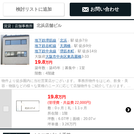
検討リストに追加
お問い合わせ
北浜店舗ビル
賃貸｜店舗事務所
地下鉄堺筋線
「
北浜
」駅 徒歩7分
地下鉄谷町線
「
天満橋
」駅 徒歩9分
地下鉄中央線
「
堺筋本町
」駅 徒歩14分
大阪府
大阪市中央区
東高麗橋
3-33
19.8
万円
築年数：築45年 ｜募集中：
1室
階数：4階建
物件より徒歩圏内に当社営業店がございます。 事務所物件をはじめ、飲食・美
容・物販などの様々な業種のニーズに応じて店舗物件をご紹介しております。
尚、弊社ではおとり広告は一切...
19.8
万
円
(管理費・共益費 22,000円)
敷：0ヶ月｜礼：1.1ヶ月
所在階：1階
坪数：6.07坪｜面積：20.07㎡
坪単価：
3.26
万円