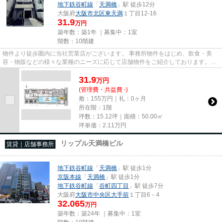
地下鉄谷町線
「
天満橋
」駅 徒歩12分
大阪府
大阪市北区
東天満
１丁目12-16
31.9
万円
築年数：築1年 ｜募集中：
1室
階数：10階建
物件より徒歩圏内に当社営業店がございます。 事務所物件をはじめ、飲食・美
容・物販などの様々な業種のニーズに応じて店舗物件をご紹介しております。
尚、弊社ではおとり広告は一切...
31.9
万
円
(管理費・共益費 -)
敷：155万円｜礼：0ヶ月
所在階：1階
坪数：15.12坪｜面積：50.00㎡
坪単価：
2.11
万円
リップル天満橋ビル
賃貸｜店舗事務所
地下鉄谷町線
「
天満橋
」駅 徒歩1分
京阪本線
「
天満橋
」駅 徒歩1分
地下鉄谷町線
「
谷町四丁目
」駅 徒歩7分
大阪府
大阪市中央区
大手前
１丁目6－4
32.065
万円
築年数：築24年 ｜募集中：
1室