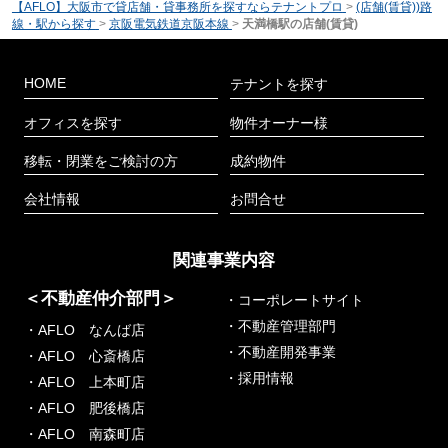
【AFLO】大阪市で貸店舗・貸事務所を探すならテナントプロ
>
(店舗(賃貸))路
線・駅から探す
>
京阪電気鉄道京阪本線
>
天満橋駅の店舗(賃貸)
HOME
テナントを探す
オフィスを探す
物件オーナー様
移転・閉業をご検討の方
成約物件
会社情報
お問合せ
関連事業内容
＜不動産仲介部門＞
・コーポレートサイト
・不動産管理部門
・AFLO なんば店
・不動産開発事業
・AFLO 心斎橋店
・採用情報
・AFLO 上本町店
・AFLO 肥後橋店
・AFLO 南森町店