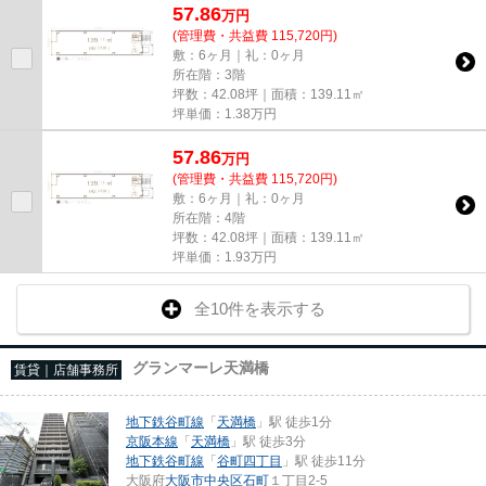
57.86
万
円
(管理費・共益費 115,720円)
敷：6ヶ月｜礼：0ヶ月
所在階：3階
坪数：42.08坪｜面積：139.11㎡
坪単価：
1.38
万円
57.86
万
円
(管理費・共益費 115,720円)
敷：6ヶ月｜礼：0ヶ月
所在階：4階
坪数：42.08坪｜面積：139.11㎡
坪単価：
1.93
万円
全10件を表示する
グランマーレ天満橋
賃貸｜店舗事務所
地下鉄谷町線
「
天満橋
」駅 徒歩1分
京阪本線
「
天満橋
」駅 徒歩3分
地下鉄谷町線
「
谷町四丁目
」駅 徒歩11分
大阪府
大阪市中央区
石町
１丁目2-5