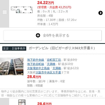
24.22
万
円
(管理費・共益費 43,251円)
敷：0ヶ月｜礼：2.2ヶ月
所在階：4階
坪数：17.30坪｜面積：57.20㎡
坪単価：
1.4
万円
全6件を表示する
ガーデンビル（旧ビガーポリス563大手通Ⅱ）
賃貸｜店舗事務所
地下鉄中央線
「
谷町四丁目
」駅 徒歩9分
地下鉄谷町線
「
天満橋
」駅 徒歩10分
京阪電鉄中之島線
「
天満橋
」駅 徒歩12分
大阪府
大阪市中央区
大手通
２丁目
28.6
万円
築年数：築1年 ｜募集中：
6室
階数：8階建
物件より徒歩圏内に当社営業店がございます。 事務所物件をはじめ、飲食・美
容・物販などの様々な業種のニーズに応じて店舗物件をご紹介しております。
尚、弊社ではおとり広告は一切...
28.6
万
円