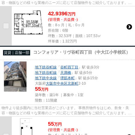
容・物販などの様々な業種のニーズに応じて店舗物件をご紹介しております。
尚、弊社ではおとり広告は一切...
42.9396
万
円
(管理費・共益費 -)
敷：8ヶ月｜礼：0ヶ月
所在階：6階
坪数：32.53坪｜面積：107.53㎡
坪単価：
1.32
万円
コンフォリア・リヴ谷町四丁目（中大江小学校区）
賃貸｜店舗一部
地下鉄谷町線
「
谷町四丁目
」駅 徒歩3分
地下鉄谷町線
「
天満橋
」駅 徒歩5分
地下鉄中央線
「
堺筋本町
」駅 徒歩15分
大阪府
大阪市中央区
北新町
2-10
55
万円
築年数：築1年 ｜募集中：
1室
階数：11階建
物件より徒歩圏内に当社営業店がございます。 事務所物件をはじめ、飲食・美
容・物販などの様々な業種のニーズに応じて店舗物件をご紹介しております。
尚、弊社ではおとり広告は一切...
55
万
円
(管理費・共益費 -)