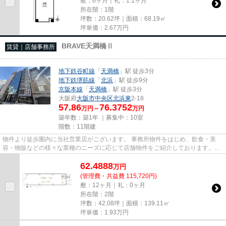
敷：6ヶ月｜礼：1.1ヶ月
所在階：1階
坪数：20.62坪｜面積：68.19㎡
坪単価：
2.67
万円
BRAVE天満橋Ⅱ
賃貸｜店舗事務所
地下鉄谷町線
「
天満橋
」駅 徒歩3分
地下鉄堺筋線
「
北浜
」駅 徒歩9分
京阪本線
「
天満橋
」駅 徒歩3分
大阪府
大阪市中央区
北浜東
2-18
57.86
76.3752
万円～
万円
築年数：築1年 ｜募集中：
10室
階数：11階建
物件より徒歩圏内に当社営業店がございます。 事務所物件をはじめ、飲食・美
容・物販などの様々な業種のニーズに応じて店舗物件をご紹介しております。
尚、弊社ではおとり広告は一切...
62.4888
万
円
(管理費・共益費 115,720円)
敷：12ヶ月｜礼：0ヶ月
所在階：2階
坪数：42.08坪｜面積：139.11㎡
坪単価：
1.93
万円