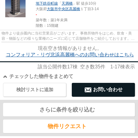
地下鉄谷町線
「
天満橋
」駅 徒歩10分
大阪府
大阪市中央区
高麗橋
１丁目3-14
-
築年数：築1年未満
階数：15階建
物件より徒歩圏内に当社営業店がございます。 事務所物件をはじめ、飲食・美
容・物販などの様々な業種のニーズに応じて店舗物件をご紹介しております。
尚、弊社ではおとり広告は一切...
現在空き情報がありません。
コンフォリア・リヴ北浜高麗橋へのお問い合わせはこちら
該当公開件数
17
棟 空き数
35
件
1-17
棟表示
チェックした物件をまとめて
検討リストに追加
お問い合わせ
さらに条件を絞り込む
物件リクエスト