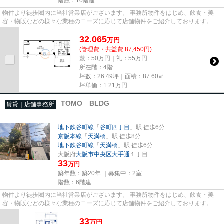
階数：10階建
物件より徒歩圏内に当社営業店がございます。 事務所物件をはじめ、飲食・美
容・物販などの様々な業種のニーズに応じて店舗物件をご紹介しております。
尚、弊社ではおとり広告は一切...
32.065
万
円
(管理費・共益費 87,450円)
敷：50万円｜礼：55万円
所在階：4階
坪数：26.49坪｜面積：87.60㎡
坪単価：
1.21
万円
TOMO BLDG
賃貸｜店舗事務所
地下鉄谷町線
「
谷町四丁目
」駅 徒歩6分
京阪本線
「
天満橋
」駅 徒歩8分
地下鉄谷町線
「
天満橋
」駅 徒歩6分
大阪府
大阪市中央区
大手通
１丁目
33
万円
築年数：築20年 ｜募集中：
2室
階数：6階建
物件より徒歩圏内に当社営業店がございます。 事務所物件をはじめ、飲食・美
容・物販などの様々な業種のニーズに応じて店舗物件をご紹介しております。
尚、弊社ではおとり広告は一切...
33
万
円