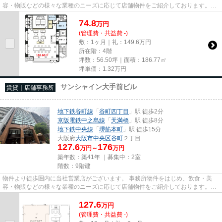
容・物販などの様々な業種のニーズに応じて店舗物件をご紹介しております。
尚、弊社ではおとり広告は一切...
74.8
万
円
(管理費・共益費 -)
敷：1ヶ月｜礼：149.6万円
所在階：4階
坪数：56.50坪｜面積：186.77㎡
坪単価：
1.32
万円
サンシャイン大手前ビル
賃貸｜店舗事務所
地下鉄谷町線
「
谷町四丁目
」駅 徒歩2分
京阪電鉄中之島線
「
天満橋
」駅 徒歩8分
地下鉄中央線
「
堺筋本町
」駅 徒歩15分
大阪府
大阪市中央区
谷町
２丁目
127.6
176
万円～
万円
築年数：築41年 ｜募集中：
2室
階数：9階建
物件より徒歩圏内に当社営業店がございます。 事務所物件をはじめ、飲食・美
容・物販などの様々な業種のニーズに応じて店舗物件をご紹介しております。
尚、弊社ではおとり広告は一切...
127.6
万
円
(管理費・共益費 -)