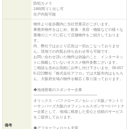
防犯カメラ
24時間ゴミ出し可
住戸内覧可能
物件より徒歩圏内に当社営業店がございます。
事務所物件をはじめ、飲食・美容・物販などの様々な
業種のニーズに応じて店舗物件をご紹介しておりま
す。
尚、弊社ではおとり広告は一切おこなっておりませ
ん。現地での内覧お待ち合わせ等も可能です。
お問い合わせ頂いた物件は勿論のこと、インターネッ
トに掲載していないオススメ物件多数ございます。
ご相談も含めお気軽にお申し付け下さいませ。06-657
8-2223弊社『株式会社アフロ』では大阪市内はもちろ
ん、大阪府全域の物件を幅広く取り扱っております。
◆地域密着のスポンサー企業
━━━━━━━━━━━━━━━━━
オリックス・バファローズ／セレッソ大阪／サントリ
ーサンバーズ大阪のオフィシャルスポンサー/パートナ
ー企業として、地域に根差した安心と信頼のサービス
をご提供しております。
備考
◆アフターフォローも充実