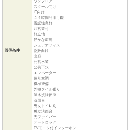
ワンフロア
スクール向け
IT向け
２４時間利用可能
視認性良好
即営業可
好立地
静かな環境
シェアオフィス
設備条件
物販向け
出窓
公営水道
公共下水
エレベーター
個別空調
機械警備
外観タイル張り
温水洗浄便座
洗面台
男女トイレ別
独立洗面台
光ファイバー
オートロック
TVモニタ付インターホン