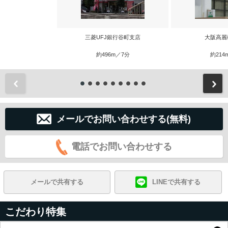
三菱UFJ銀行谷町支店
大阪高麗
約496m／7分
約214
前
メールでお問い合わせする(無料)
電話でお問い合わせする
メールで共有する
LINEで共有する
こだわり特集