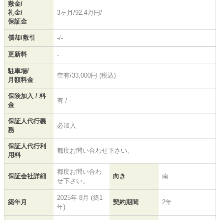
敷金/
礼金/
3ヶ月/92.4万円/-
保証金
償却/敷引
-/-
更新料
-
駐車場/
空有/33,000円 (税込)
月額料金
保険加入 / 料
有 / -
金
保証人代行義
必加入
務
保証人代行利
都度お問い合わせ下さい。
用料
都度お問い合わ
保証会社詳細
向き
南
せ下さい。
2025年 8月 (築1
築年月
契約期間
2年
年)