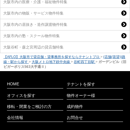
大阪市内の医療・介護・福祉物件特集
大阪市内の物販・サービス物件特集
大阪市内の居抜き・造作譲渡物件特集
大阪市内の塾・スクール物件特集
大阪谷町・森之宮周辺の貸店舗特集
【AFLO】大阪市で貸店舗・貸事務所を探すならテナントプロ
>
(店舗(賃貸))路
線・駅から探す
>
大阪メトロ地下鉄中央線
>
谷町四丁目駅
>
ガーデンビル（旧
ビガーポリス563大手通Ⅱ）
HOME
テナントを探す
オフィスを探す
物件オーナー様
移転・閉業をご検討の方
成約物件
会社情報
お問合せ