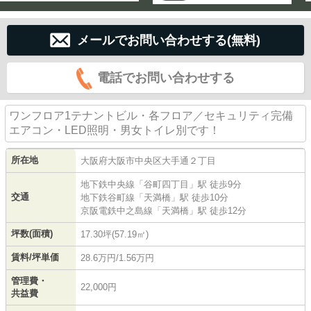
メールでお問い合わせする(無料)
電話でお問い合わせする
ワンフロア1テナントビル・各フロア／セキュリティ完備
エアコン・LED照明・男女トイレ別です！
所在地
大阪府
大阪市中央区
大手通
２丁目
地下鉄中央線
「
谷町四丁目
」駅 徒歩9分
交通
地下鉄谷町線
「
天満橋
」駅 徒歩10分
京阪電鉄中之島線
「
天満橋
」駅 徒歩12分
坪数(面積)
17.30坪(57.19㎡)
賃料/坪単価
28.6万円/1.56万円
管理費・
22,000円
共益費