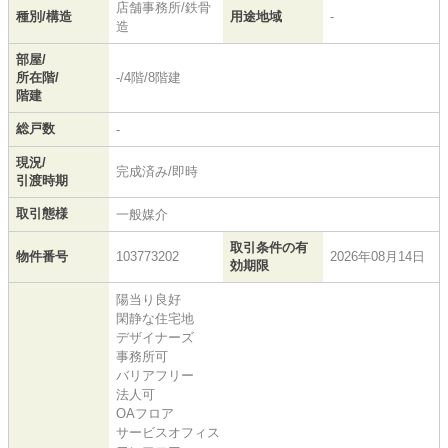
店舗事務所/鉄骨
種別/構造
用途地域
-
造
部屋/
所在階/
-/4階/8階建
階建
総戸数
-
現況/
完成済み/即時
引渡時期
取引態様
一般媒介
取引条件の有
物件番号
103773202
2026年08月14日
効期限
陽当り良好
閑静な住宅地
デザイナーズ
事務所可
バリアフリー
法人可
OAフロア
サービスオフィス