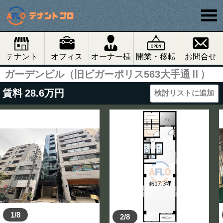
テナント
オフィス
オーナー様
開業・移転
お問合せ
ガーデンビル（旧ビガーポリス563大手通Ⅱ）
賃料
28.6
万円
検討リストに追加
1/8
2/8