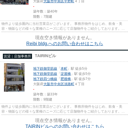
大阪府
大阪市中央区
平野町
４丁目
-
築年数：築40年
階数：7階建
物件より徒歩圏内に当社営業店がございます。 事務所物件をはじめ、飲食・美
容・物販などの様々な業種のニーズに応じて店舗物件をご紹介しております。
尚、弊社ではおとり広告は一切...
現在空き情報がありません。
Reibi bldg.へのお問い合わせはこちら
TAIRINビル
賃貸｜店舗事務所
地下鉄御堂筋線
「
本町
」駅 徒歩5分
地下鉄御堂筋線
「
淀屋橋
」駅 徒歩5分
地下鉄四つ橋線
「
肥後橋
」駅 徒歩7分
大阪府
大阪市中央区
淡路町
４丁目
-
築年数：築33年
階数：9階建
物件より徒歩圏内に当社営業店がございます。 事務所物件をはじめ、飲食・美
容・物販などの様々な業種のニーズに応じて店舗物件をご紹介しております。
尚、弊社ではおとり広告は一切...
現在空き情報がありません。
TAIRINビルへのお問い合わせはこちら