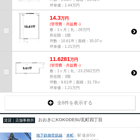
坪単価：
1.44
万円
14.3
万
円
(管理費・共益費 -)
敷：1ヶ月｜礼：26万円
所在階：1階
坪数：10.61坪｜面積：35.07㎡
坪単価：
1.21
万円
11.6281
万
円
(管理費・共益費 -)
敷：1ヶ月｜礼：23.2562万円
所在階：3階
坪数：9.61坪｜面積：31.79㎡
坪単価：
1.21
万円
全8件を表示する
おおきにKOKODESU瓦町四丁目
賃貸｜店舗事務所
地下鉄御堂筋線
「
本町
」駅 徒歩5分