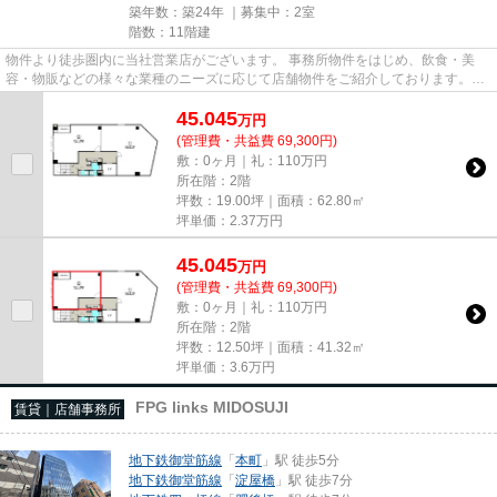
築年数：築24年 ｜募集中：
2室
階数：11階建
物件より徒歩圏内に当社営業店がございます。 事務所物件をはじめ、飲食・美
容・物販などの様々な業種のニーズに応じて店舗物件をご紹介しております。
尚、弊社ではおとり広告は一切...
45.045
万
円
(管理費・共益費 69,300円)
敷：0ヶ月｜礼：110万円
所在階：2階
坪数：19.00坪｜面積：62.80㎡
坪単価：
2.37
万円
45.045
万
円
(管理費・共益費 69,300円)
敷：0ヶ月｜礼：110万円
所在階：2階
坪数：12.50坪｜面積：41.32㎡
坪単価：
3.6
万円
FPG links MIDOSUJI
賃貸｜店舗事務所
地下鉄御堂筋線
「
本町
」駅 徒歩5分
地下鉄御堂筋線
「
淀屋橋
」駅 徒歩7分