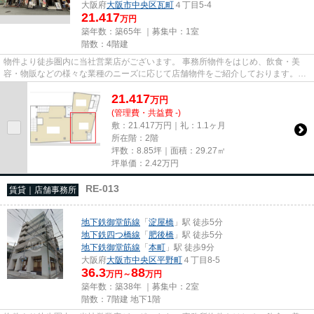
大阪府
大阪市中央区
瓦町
４丁目5-4
21.417
万円
築年数：築65年 ｜募集中：
1室
階数：4階建
物件より徒歩圏内に当社営業店がございます。 事務所物件をはじめ、飲食・美
容・物販などの様々な業種のニーズに応じて店舗物件をご紹介しております。
尚、弊社ではおとり広告は一切...
21.417
万
円
(管理費・共益費 -)
敷：21.417万円｜礼：1.1ヶ月
所在階：2階
坪数：8.85坪｜面積：29.27㎡
坪単価：
2.42
万円
RE-013
賃貸｜店舗事務所
地下鉄御堂筋線
「
淀屋橋
」駅 徒歩5分
地下鉄四つ橋線
「
肥後橋
」駅 徒歩5分
地下鉄御堂筋線
「
本町
」駅 徒歩9分
大阪府
大阪市中央区
平野町
４丁目8-5
36.3
88
万円～
万円
築年数：築38年 ｜募集中：
2室
階数：7階建 地下1階