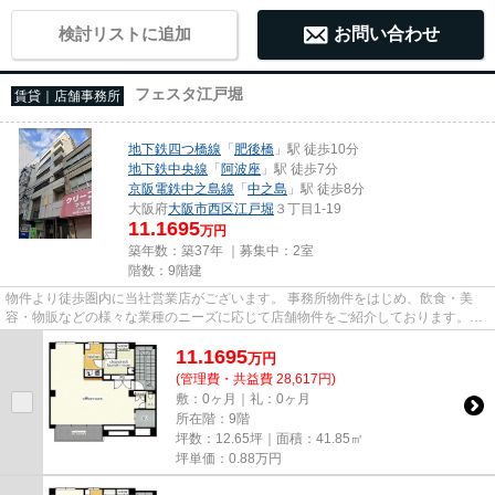
検討リストに追加
お問い合わせ
フェスタ江戸堀
賃貸｜店舗事務所
地下鉄四つ橋線
「
肥後橋
」駅 徒歩10分
地下鉄中央線
「
阿波座
」駅 徒歩7分
京阪電鉄中之島線
「
中之島
」駅 徒歩8分
大阪府
大阪市西区
江戸堀
３丁目1-19
11.1695
万円
築年数：築37年 ｜募集中：
2室
階数：9階建
物件より徒歩圏内に当社営業店がございます。 事務所物件をはじめ、飲食・美
容・物販などの様々な業種のニーズに応じて店舗物件をご紹介しております。
尚、弊社ではおとり広告は一切...
11.1695
万
円
(管理費・共益費 28,617円)
敷：0ヶ月｜礼：0ヶ月
所在階：9階
坪数：12.65坪｜面積：41.85㎡
坪単価：
0.88
万円