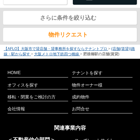
さらに条件を絞り込む
物件リクエスト
【AFLO】大阪市で貸店舗・貸事務所を探すならテナントプロ
>
(店舗(賃貸))路
線・駅から探す
>
大阪メトロ地下鉄四つ橋線
>
肥後橋駅の店舗(賃貸)
HOME
テナントを探す
オフィスを探す
物件オーナー様
移転・閉業をご検討の方
成約物件
会社情報
お問合せ
関連事業内容
＜不動産仲介部門＞