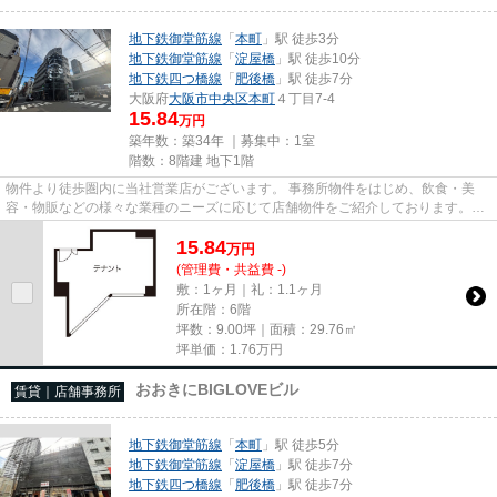
地下鉄御堂筋線
「
本町
」駅 徒歩3分
地下鉄御堂筋線
「
淀屋橋
」駅 徒歩10分
地下鉄四つ橋線
「
肥後橋
」駅 徒歩7分
大阪府
大阪市中央区
本町
４丁目7-4
15.84
万円
築年数：築34年 ｜募集中：
1室
階数：8階建 地下1階
物件より徒歩圏内に当社営業店がございます。 事務所物件をはじめ、飲食・美
容・物販などの様々な業種のニーズに応じて店舗物件をご紹介しております。
尚、弊社ではおとり広告は一切...
15.84
万
円
(管理費・共益費 -)
敷：1ヶ月｜礼：1.1ヶ月
所在階：6階
坪数：9.00坪｜面積：29.76㎡
坪単価：
1.76
万円
おおきにBIGLOVEビル
賃貸｜店舗事務所
地下鉄御堂筋線
「
本町
」駅 徒歩5分
地下鉄御堂筋線
「
淀屋橋
」駅 徒歩7分
地下鉄四つ橋線
「
肥後橋
」駅 徒歩7分