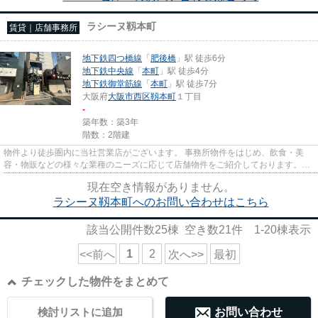
ラシーヌ靱本町
賃貸｜店舗事務所
地下鉄四つ橋線
「
肥後橋
」駅 徒歩6分
地下鉄中央線
「
本町
」駅 徒歩4分
地下鉄御堂筋線
「
本町
」駅 徒歩7分
大阪府
大阪市西区
靱本町
１丁目
-
築年数：築3年
階数：2階建
物件より徒歩圏内に当社営業店がございます。 事務所物件をはじめ、飲食・美
容・物販などの様々な業種のニーズに応じて店舗物件をご紹介しております。
尚、弊社ではおとり広告は一切...
現在空き情報がありません。
ラシーヌ靱本町へのお問い合わせはこちら
該当公開件数
25
棟 空き数
21
件
1-20
棟表示
1
2
<<前へ
次へ>>
最初
チェックした物件をまとめて
検討リストに追加
お問い合わせ