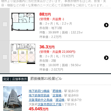
物件より徒歩圏内に当社営業店がございます。 事務所物件をはじめ、飲食・美
容・物販などの様々な業種のニーズに応じて店舗物件をご紹介しております。
尚、弊社ではおとり広告は一切...
88
万
円
(管理費・共益費 -)
敷：2ヶ月｜礼：2.2ヶ月
所在階：地下1階
坪数：39.99坪｜面積：132.23㎡
坪単価：
2.2
万円
36.3
万
円
(管理費・共益費 22,000円)
敷：2ヶ月｜礼：72.6万円
所在階：2階
坪数：18.00坪｜面積：59.50㎡
坪単価：
2.02
万円
肥後橋第21松屋ビル
賃貸｜店舗事務所
地下鉄四つ橋線
「
肥後橋
」駅 徒歩1分
地下鉄御堂筋線
「
淀屋橋
」駅 徒歩6分
京阪電鉄中之島線
「
渡辺橋
」駅 徒歩7分
大阪府
大阪市西区
江戸堀
１丁目10-1
45.045
万円