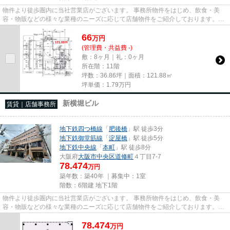
物件より徒歩圏内に当社営業店がございます。 事務所物件をはじめ、飲食・美
容・物販などの様々な業種のニーズに応じて店舗物件をご紹介しております。
尚、弊社ではおとり広告は一切...
66
万
円
(管理費・共益費 -)
敷：8ヶ月｜礼：0ヶ月
所在階：11階
坪数：36.86坪｜面積：121.88㎡
坪単価：
1.79
万円
新横堀ビル
賃貸｜店舗事務所
地下鉄四つ橋線
「
肥後橋
」駅 徒歩3分
地下鉄御堂筋線
「
淀屋橋
」駅 徒歩5分
地下鉄中央線
「
本町
」駅 徒歩8分
大阪府
大阪市中央区
道修町
４丁目7-7
78.474
万円
築年数：築40年 ｜募集中：
1室
階数：6階建 地下1階
物件より徒歩圏内に当社営業店がございます。 事務所物件をはじめ、飲食・美
容・物販などの様々な業種のニーズに応じて店舗物件をご紹介しております。
尚、弊社ではおとり広告は一切...
78.474
万
円