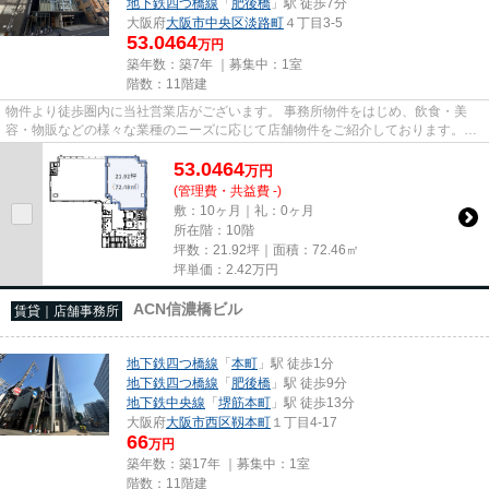
地下鉄四つ橋線
「
肥後橋
」駅 徒歩7分
大阪府
大阪市中央区
淡路町
４丁目3-5
53.0464
万円
築年数：築7年 ｜募集中：
1室
階数：11階建
物件より徒歩圏内に当社営業店がございます。 事務所物件をはじめ、飲食・美
容・物販などの様々な業種のニーズに応じて店舗物件をご紹介しております。
尚、弊社ではおとり広告は一切...
53.0464
万
円
(管理費・共益費 -)
敷：10ヶ月｜礼：0ヶ月
所在階：10階
坪数：21.92坪｜面積：72.46㎡
坪単価：
2.42
万円
ACN信濃橋ビル
賃貸｜店舗事務所
地下鉄四つ橋線
「
本町
」駅 徒歩1分
地下鉄四つ橋線
「
肥後橋
」駅 徒歩9分
地下鉄中央線
「
堺筋本町
」駅 徒歩13分
大阪府
大阪市西区
靱本町
１丁目4-17
66
万円
築年数：築17年 ｜募集中：
1室
階数：11階建