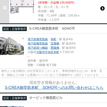
(管理費・共益費 156,948円)
敷：10ヶ月｜礼：0ヶ月
所在階：4階
坪数：71.34坪｜面積：235.83㎡
坪単価：
1.1
万円
S-CREA御堂筋本町 SOHO可
賃貸｜店舗事務所
地下鉄御堂筋線
「
本町
」駅 徒歩4分
地下鉄御堂筋線
「
淀屋橋
」駅 徒歩8分
地下鉄四つ橋線
「
肥後橋
」駅 徒歩8分
大阪府
大阪市中央区
本町
４丁目6-25
-
築年数：築20年
階数：13階建 地下1階
物件より徒歩圏内に当社営業店がございます。 事務所物件をはじめ、飲食・美
容・物販などの様々な業種のニーズに応じて店舗物件をご紹介しております。
尚、弊社ではおとり広告は一切...
現在空き情報がありません。
S-CREA御堂筋本町 SOHO可へのお問い合わせはこちら
オービック御堂筋ビル
賃貸｜店舗事務所