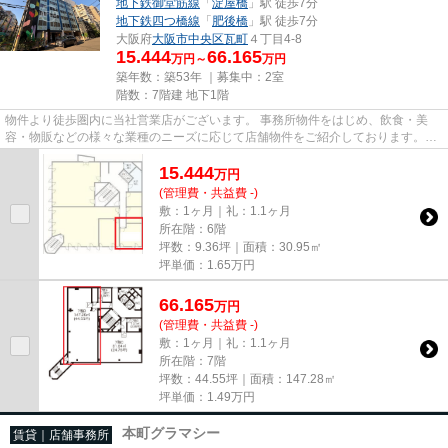
地下鉄御堂筋線
「
淀屋橋
」駅 徒歩7分
地下鉄四つ橋線
「
肥後橋
」駅 徒歩7分
大阪府
大阪市中央区
瓦町
４丁目4-8
15.444
66.165
万円～
万円
築年数：築53年 ｜募集中：
2室
階数：7階建 地下1階
物件より徒歩圏内に当社営業店がございます。 事務所物件をはじめ、飲食・美
容・物販などの様々な業種のニーズに応じて店舗物件をご紹介しております。
尚、弊社ではおとり広告は一切...
15.444
万
円
(管理費・共益費 -)
敷：1ヶ月｜礼：1.1ヶ月
所在階：6階
坪数：9.36坪｜面積：30.95㎡
坪単価：
1.65
万円
66.165
万
円
(管理費・共益費 -)
敷：1ヶ月｜礼：1.1ヶ月
所在階：7階
坪数：44.55坪｜面積：147.28㎡
坪単価：
1.49
万円
本町グラマシー
賃貸｜店舗事務所