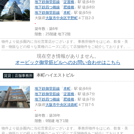
地下鉄御堂筋線
「
淀屋橋
」駅 徒歩4分
地下鉄四つ橋線
「
肥後橋
」駅 徒歩8分
地下鉄御堂筋線
「
本町
」駅 徒歩5分
大阪府
大阪市中央区
平野町
４丁目2-3
-
築年数：築6年
階数：25階建 地下2階
物件より徒歩圏内に当社営業店がございます。 事務所物件をはじめ、飲食・美
容・物販などの様々な業種のニーズに応じて店舗物件をご紹介しております。
尚、弊社ではおとり広告は一切...
現在空き情報がありません。
オービック御堂筋ビルへのお問い合わせはこちら
本町ハイエストビル
賃貸｜店舗事務所
地下鉄御堂筋線
「
本町
」駅 徒歩6分
地下鉄御堂筋線
「
淀屋橋
」駅 徒歩7分
地下鉄四つ橋線
「
肥後橋
」駅 徒歩7分
大阪府
大阪市中央区
淡路町
４丁目7-5
-
築年数：築38年
階数：9階建 地下1階
物件より徒歩圏内に当社営業店がございます。 事務所物件をはじめ、飲食・美
容・物販などの様々な業種のニーズに応じて店舗物件をご紹介しております。