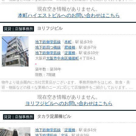
尚、弊社ではおとり広告は一切...
現在空き情報がありません。
本町ハイエストビルへのお問い合わせはこちら
ヨリフジビル
賃貸｜店舗事務所
地下鉄御堂筋線
「
本町
」駅 徒歩3分
地下鉄四つ橋線
「
肥後橋
」駅 徒歩7分
地下鉄御堂筋線
「
淀屋橋
」駅 徒歩10分
大阪府
大阪市中央区
備後町
４丁目4-1
-
築年数：築38年
階数：7階建
物件より徒歩圏内に当社営業店がございます。 事務所物件をはじめ、飲食・美
容・物販などの様々な業種のニーズに応じて店舗物件をご紹介しております。
尚、弊社ではおとり広告は一切...
現在空き情報がありません。
ヨリフジビルへのお問い合わせはこちら
タカラ淀屋橋ビル
賃貸｜店舗事務所
地下鉄御堂筋線
「
淀屋橋
」駅 徒歩1分
地下鉄堺筋線
「
北浜
」駅 徒歩3分