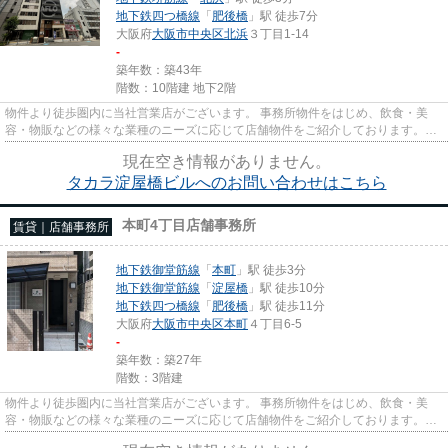
地下鉄四つ橋線
「
肥後橋
」駅 徒歩7分
大阪府
大阪市中央区
北浜
３丁目1-14
-
築年数：築43年
階数：10階建 地下2階
物件より徒歩圏内に当社営業店がございます。 事務所物件をはじめ、飲食・美
容・物販などの様々な業種のニーズに応じて店舗物件をご紹介しております。
尚、弊社ではおとり広告は一切...
現在空き情報がありません。
タカラ淀屋橋ビルへのお問い合わせはこちら
本町4丁目店舗事務所
賃貸｜店舗事務所
地下鉄御堂筋線
「
本町
」駅 徒歩3分
地下鉄御堂筋線
「
淀屋橋
」駅 徒歩10分
地下鉄四つ橋線
「
肥後橋
」駅 徒歩11分
大阪府
大阪市中央区
本町
４丁目6-5
-
築年数：築27年
階数：3階建
物件より徒歩圏内に当社営業店がございます。 事務所物件をはじめ、飲食・美
容・物販などの様々な業種のニーズに応じて店舗物件をご紹介しております。
尚、弊社ではおとり広告は一切...