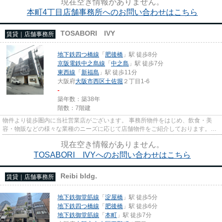
現在空き情報がありません。
本町4丁目店舗事務所へのお問い合わせはこちら
TOSABORI IVY
賃貸｜店舗事務所
地下鉄四つ橋線
「
肥後橋
」駅 徒歩8分
京阪電鉄中之島線
「
中之島
」駅 徒歩7分
東西線
「
新福島
」駅 徒歩11分
大阪府
大阪市西区
土佐堀
２丁目1-6
-
築年数：築38年
階数：7階建
物件より徒歩圏内に当社営業店がございます。 事務所物件をはじめ、飲食・美
容・物販などの様々な業種のニーズに応じて店舗物件をご紹介しております。
尚、弊社ではおとり広告は一切...
現在空き情報がありません。
TOSABORI IVYへのお問い合わせはこちら
Reibi bldg.
賃貸｜店舗事務所
地下鉄御堂筋線
「
淀屋橋
」駅 徒歩5分
地下鉄四つ橋線
「
肥後橋
」駅 徒歩6分
地下鉄御堂筋線
「
本町
」駅 徒歩7分