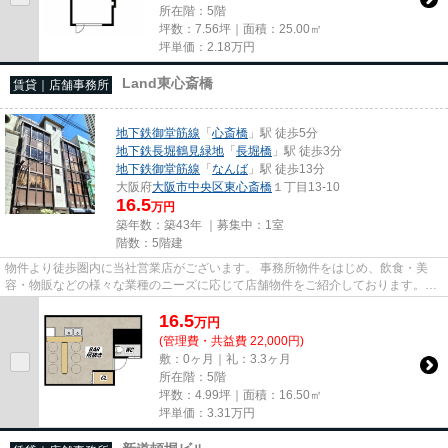
所在階：5階
坪数：7.56坪｜面積：25.00㎡
坪単価：
2.18
万円
Land東心斎橋
賃貸｜店舗事務所
地下鉄御堂筋線
「
心斎橋
」駅 徒歩5分
地下鉄長堀鶴見緑地
「
長堀橋
」駅 徒歩3分
地下鉄御堂筋線
「
なんば
」駅 徒歩13分
大阪府
大阪市中央区
東心斎橋
１丁目13-10
16.5
万円
築年数：築43年 ｜募集中：
1室
階数：5階建
物件より徒歩圏内に当社営業店がございます。 事務所物件をはじめ、飲食・美
容・物販などの様々な業種のニーズに応じて店舗物件をご紹介しております。
尚、弊社ではおとり広告は一切...
16.5
万
円
(管理費・共益費 22,000円)
敷：0ヶ月｜礼：3.3ヶ月
所在階：5階
坪数：4.99坪｜面積：16.50㎡
坪単価：
3.31
万円