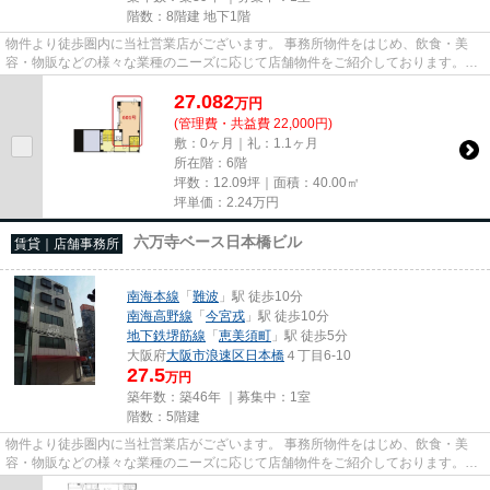
階数：8階建 地下1階
物件より徒歩圏内に当社営業店がございます。 事務所物件をはじめ、飲食・美
容・物販などの様々な業種のニーズに応じて店舗物件をご紹介しております。
尚、弊社ではおとり広告は一切...
27.082
万
円
(管理費・共益費 22,000円)
敷：0ヶ月｜礼：1.1ヶ月
所在階：6階
坪数：12.09坪｜面積：40.00㎡
坪単価：
2.24
万円
六万寺ベース日本橋ビル
賃貸｜店舗事務所
南海本線
「
難波
」駅 徒歩10分
南海高野線
「
今宮戎
」駅 徒歩10分
地下鉄堺筋線
「
恵美須町
」駅 徒歩5分
大阪府
大阪市浪速区
日本橋
４丁目6-10
27.5
万円
築年数：築46年 ｜募集中：
1室
階数：5階建
物件より徒歩圏内に当社営業店がございます。 事務所物件をはじめ、飲食・美
容・物販などの様々な業種のニーズに応じて店舗物件をご紹介しております。
尚、弊社ではおとり広告は一切...