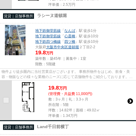
坪単価：
2.5
万円
ラシーヌ道頓堀
賃貸｜店舗事務所
地下鉄御堂筋線
「
なんば
」駅 徒歩1分
地下鉄御堂筋線
「
心斎橋
」駅 徒歩10分
地下鉄四つ橋線
「
四ツ橋
」駅 徒歩10分
大阪府
大阪市中央区
道頓堀
２丁目2-2
19.8
万円
築年数：築45年 ｜募集中：
1室
階数：5階建
物件より徒歩圏内に当社営業店がございます。 事務所物件をはじめ、飲食・美
容・物販などの様々な業種のニーズに応じて店舗物件をご紹介しております。
尚、弊社ではおとり広告は一切...
19.8
万
円
(管理費・共益費 11,000円)
敷：3ヶ月｜礼：3.3ヶ月
所在階：5階
坪数：14.82坪｜面積：49.02㎡
坪単価：
1.34
万円
Land千日前横丁
賃貸｜店舗事務所