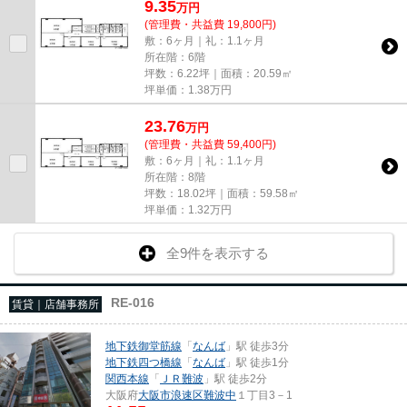
9.35
万
円
(管理費・共益費 19,800円)
敷：6ヶ月｜礼：1.1ヶ月
所在階：6階
坪数：6.22坪｜面積：20.59㎡
坪単価：
1.38
万円
23.76
万
円
(管理費・共益費 59,400円)
敷：6ヶ月｜礼：1.1ヶ月
所在階：8階
坪数：18.02坪｜面積：59.58㎡
坪単価：
1.32
万円
全9件を表示する
RE-016
賃貸｜店舗事務所
地下鉄御堂筋線
「
なんば
」駅 徒歩3分
地下鉄四つ橋線
「
なんば
」駅 徒歩1分
関西本線
「
ＪＲ難波
」駅 徒歩2分
大阪府
大阪市浪速区
難波中
１丁目3－1