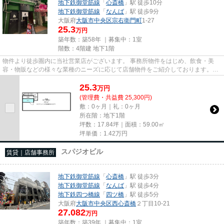
地下鉄御堂筋線
「
心斎橋
」駅 徒歩10分
地下鉄御堂筋線
「
なんば
」駅 徒歩9分
大阪府
大阪市中央区
宗右衛門町
1-27
25.3
万円
築年数：築58年 ｜募集中：
1室
階数：4階建 地下1階
物件より徒歩圏内に当社営業店がございます。 事務所物件をはじめ、飲食・美
容・物販などの様々な業種のニーズに応じて店舗物件をご紹介しております。
尚、弊社ではおとり広告は一切...
25.3
万
円
(管理費・共益費 25,300円)
敷：0ヶ月｜礼：0ヶ月
所在階：地下1階
坪数：17.84坪｜面積：59.00㎡
坪単価：
1.42
万円
スパジオビル
賃貸｜店舗事務所
地下鉄御堂筋線
「
心斎橋
」駅 徒歩3分
地下鉄御堂筋線
「
なんば
」駅 徒歩4分
地下鉄四つ橋線
「
四ツ橋
」駅 徒歩5分
大阪府
大阪市中央区
西心斎橋
２丁目10-21
27.082
万円
築年数：築39年 ｜募集中：
1室