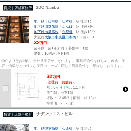
SDC Namba
賃貸｜店舗事務所
地下鉄千日前線
「
日本橋
」駅 徒歩1分
地下鉄御堂筋線
「
なんば
」駅 徒歩7分
地下鉄御堂筋線
「
心斎橋
」駅 徒歩18分
大阪府
大阪市中央区
日本橋
１丁目7-19
32
万円
築年数：築1年未満 ｜募集中：
1室
階数：10階建 地下1階
物件より徒歩圏内に当社営業店がございます。 事務所物件をはじめ、飲食・美
容・物販などの様々な業種のニーズに応じて店舗物件をご紹介しております。
尚、弊社ではおとり広告は一切...
32
万
円
(管理費・共益費 -)
敷：0ヶ月｜礼：1.1ヶ月
所在階：地下1階
坪数：12.45坪｜面積：41.19㎡
坪単価：
2.57
万円
サザンウエストビル
賃貸｜店舗事務所
地下鉄御堂筋線
「
心斎橋
」駅 徒歩3分