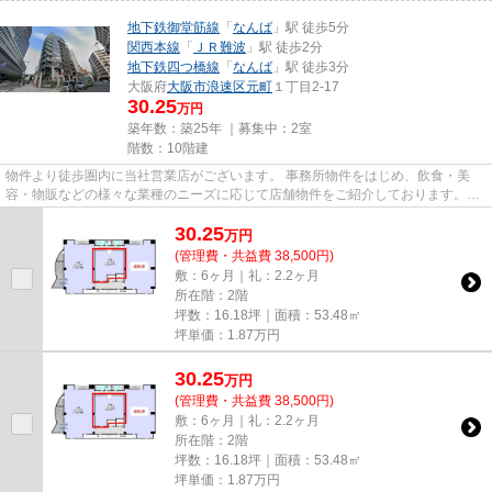
地下鉄御堂筋線
「
なんば
」駅 徒歩5分
関西本線
「
ＪＲ難波
」駅 徒歩2分
地下鉄四つ橋線
「
なんば
」駅 徒歩3分
大阪府
大阪市浪速区
元町
１丁目2-17
30.25
万円
築年数：築25年 ｜募集中：
2室
階数：10階建
物件より徒歩圏内に当社営業店がございます。 事務所物件をはじめ、飲食・美
容・物販などの様々な業種のニーズに応じて店舗物件をご紹介しております。
尚、弊社ではおとり広告は一切...
30.25
万
円
(管理費・共益費 38,500円)
敷：6ヶ月｜礼：2.2ヶ月
所在階：2階
坪数：16.18坪｜面積：53.48㎡
坪単価：
1.87
万円
30.25
万
円
(管理費・共益費 38,500円)
敷：6ヶ月｜礼：2.2ヶ月
所在階：2階
坪数：16.18坪｜面積：53.48㎡
坪単価：
1.87
万円