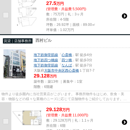
27.5
万
円
(管理費・共益費 5,500円)
敷：75万円｜礼：3ヶ月
所在階：4-5階
坪数：26.92坪｜面積：89.00㎡
坪単価：
1.02
万円
西村ビル
賃貸｜店舗事務所
地下鉄御堂筋線
「
心斎橋
」駅 徒歩4分
地下鉄四つ橋線
「
四ツ橋
」駅 徒歩3分
地下鉄御堂筋線
「
なんば
」駅 徒歩7分
大阪府
大阪市中央区
西心斎橋
１丁目7-7
29.128
万円
築年数：築13年 ｜募集中：
1室
階数：6階建
物件より徒歩圏内に当社営業店がございます。 事務所物件をはじめ、飲食・美
容・物販などの様々な業種のニーズに応じて店舗物件をご紹介しております。
尚、弊社ではおとり広告は一切...
29.128
万
円
(管理費・共益費 11,000円)
敷：29.128万円｜礼：1.1ヶ月
所在階：6階