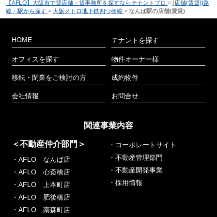
【AFLO】大阪市で貸店舗・貸事務所を探すならテナントプロ
>
(店舗(賃貸))路
線・駅から探す
>
大阪メトロ地下鉄四つ橋線
>
なんば駅の店舗(賃貸)
HOME
テナントを探す
オフィスを探す
物件オーナー様
移転・閉業をご検討の方
成約物件
会社情報
お問合せ
関連事業内容
＜不動産仲介部門＞
・コーポレートサイト
・不動産管理部門
・AFLO なんば店
・不動産開発事業
・AFLO 心斎橋店
・採用情報
・AFLO 上本町店
・AFLO 肥後橋店
・AFLO 南森町店