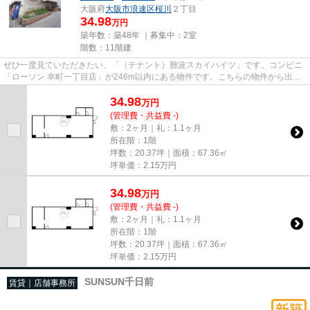
大阪府
大阪市浪速区
桜川
２丁目
34.98
万円
築年数：築48年 ｜募集中：
2室
階数：11階建
ぜひ一度見ていただきたい、「（テナント）難波スカイハイツ」です。コンビニ
「ローソン 幸町一丁目店」が246m以内にある物件です。こちらの物件から出て
200mに駐車場があります。11階...
34.98
万
円
(管理費・共益費 -)
敷：2ヶ月｜礼：1.1ヶ月
所在階：1階
坪数：20.37坪｜面積：67.36㎡
坪単価：
2.15
万円
34.98
万
円
(管理費・共益費 -)
敷：2ヶ月｜礼：1.1ヶ月
所在階：1階
坪数：20.37坪｜面積：67.36㎡
坪単価：
2.15
万円
SUNSUN千日前
賃貸｜店舗事務所