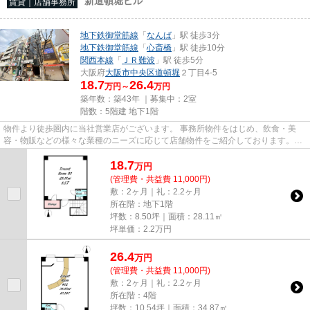
新道頓堀ビル
賃貸｜店舗事務所
地下鉄御堂筋線
「
なんば
」駅 徒歩3分
地下鉄御堂筋線
「
心斎橋
」駅 徒歩10分
関西本線
「
ＪＲ難波
」駅 徒歩5分
大阪府
大阪市中央区
道頓堀
２丁目4-5
18.7
26.4
万円～
万円
築年数：築43年 ｜募集中：
2室
階数：5階建 地下1階
物件より徒歩圏内に当社営業店がございます。 事務所物件をはじめ、飲食・美
容・物販などの様々な業種のニーズに応じて店舗物件をご紹介しております。
尚、弊社ではおとり広告は一切...
18.7
万
円
(管理費・共益費 11,000円)
敷：2ヶ月｜礼：2.2ヶ月
所在階：地下1階
坪数：8.50坪｜面積：28.11㎡
坪単価：
2.2
万円
26.4
万
円
(管理費・共益費 11,000円)
敷：2ヶ月｜礼：2.2ヶ月
所在階：4階
坪数：10.54坪｜面積：34.87㎡