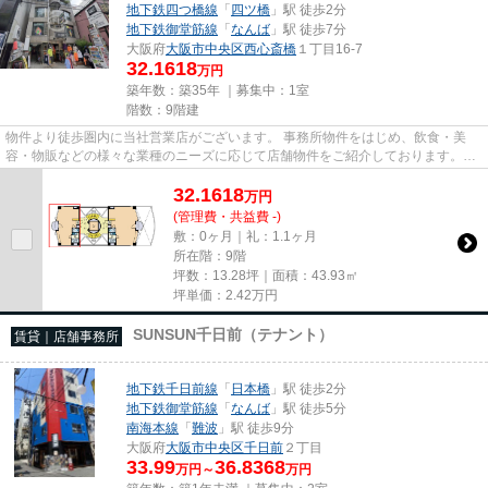
地下鉄四つ橋線
「
四ツ橋
」駅 徒歩2分
地下鉄御堂筋線
「
なんば
」駅 徒歩7分
大阪府
大阪市中央区
西心斎橋
１丁目16-7
32.1618
万円
築年数：築35年 ｜募集中：
1室
階数：9階建
物件より徒歩圏内に当社営業店がございます。 事務所物件をはじめ、飲食・美
容・物販などの様々な業種のニーズに応じて店舗物件をご紹介しております。
尚、弊社ではおとり広告は一切...
32.1618
万
円
(管理費・共益費 -)
敷：0ヶ月｜礼：1.1ヶ月
所在階：9階
坪数：13.28坪｜面積：43.93㎡
坪単価：
2.42
万円
SUNSUN千日前（テナント）
賃貸｜店舗事務所
地下鉄千日前線
「
日本橋
」駅 徒歩2分
地下鉄御堂筋線
「
なんば
」駅 徒歩5分
南海本線
「
難波
」駅 徒歩9分
大阪府
大阪市中央区
千日前
２丁目
33.99
36.8368
万円～
万円