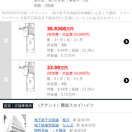
築年数：築1年未満 ｜募集中：
2室
階数：5階建
SUNSUN千日前（テナント）：地下鉄千日前線日本橋駅にも近くて便利。ファミ
リーマート 大昌千日前店まで徒歩2分と近場にコンビニがあるのもポイント。こ
ちらの物件にはエレベーターが...
36.8368
万
円
(管理費・共益費 33,000円)
敷：3ヶ月｜礼：2ヶ月
所在階：3階
坪数：6.44坪｜面積：21.29㎡
坪単価：
5.72
万円
33.99
万
円
(管理費・共益費 33,000円)
敷：3ヶ月｜礼：2ヶ月
所在階：4階
坪数：6.44坪｜面積：21.29㎡
坪単価：
5.72
万円
（テナント）難波スカイハイツ
賃貸｜店舗事務所
地下鉄千日前線
「
桜川
」駅 徒歩3分
地下鉄御堂筋線
「
なんば
」駅 徒歩10分
関西本線
「
ＪＲ難波
」駅 徒歩5分