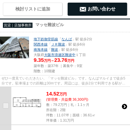
検討リストに追加
お問い合わせ
マッセ難波ビル
賃貸｜店舗事務所
地下鉄御堂筋線
「
なんば
」駅 徒歩2分
関西本線
「
ＪＲ難波
」駅 徒歩6分
南海本線
「
難波
」駅 徒歩6分
大阪府
大阪市浪速区
難波中
１丁目
9.35
23.76
万円～
万円
築年数：築37年 ｜募集中：
9室
階数：10階建
ぜひ一度見ていただきたい、「マッセ難波ビル」です。なんばマルイまで徒歩5
分です。駐車場までの距離は30mです。周辺には、徒歩2分で利用できる駅があ
ります。10階建てで、街並みに溶...
14.52
万
円
(管理費・共益費 36,300円)
敷：79.2万円｜礼：1.1ヶ月
所在階：2階
坪数：11.07坪｜面積：36.61㎡
坪単価：
1.31
万円