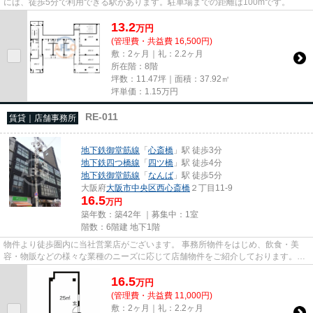
には、徒歩5分で利用できる駅があります。駐車場までの距離は100mです。
13.2
万
円
(管理費・共益費 16,500円)
敷：2ヶ月｜礼：2.2ヶ月
所在階：8階
坪数：11.47坪｜面積：37.92㎡
坪単価：
1.15
万円
RE-011
賃貸｜店舗事務所
地下鉄御堂筋線
「
心斎橋
」駅 徒歩3分
地下鉄四つ橋線
「
四ツ橋
」駅 徒歩4分
地下鉄御堂筋線
「
なんば
」駅 徒歩5分
大阪府
大阪市中央区
西心斎橋
２丁目11-9
16.5
万円
築年数：築42年 ｜募集中：
1室
階数：6階建 地下1階
物件より徒歩圏内に当社営業店がございます。 事務所物件をはじめ、飲食・美
容・物販などの様々な業種のニーズに応じて店舗物件をご紹介しております。
尚、弊社ではおとり広告は一切...
16.5
万
円
(管理費・共益費 11,000円)
敷：2ヶ月｜礼：2.2ヶ月