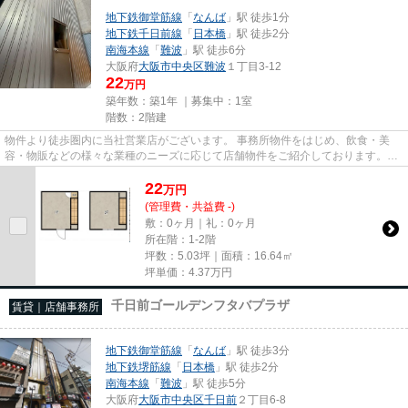
地下鉄御堂筋線
「
なんば
」駅 徒歩1分
地下鉄千日前線
「
日本橋
」駅 徒歩2分
南海本線
「
難波
」駅 徒歩6分
大阪府
大阪市中央区
難波
１丁目3-12
22
万円
築年数：築1年 ｜募集中：
1室
階数：2階建
物件より徒歩圏内に当社営業店がございます。 事務所物件をはじめ、飲食・美
容・物販などの様々な業種のニーズに応じて店舗物件をご紹介しております。
尚、弊社ではおとり広告は一切...
22
万
円
(管理費・共益費 -)
敷：0ヶ月｜礼：0ヶ月
所在階：1-2階
坪数：5.03坪｜面積：16.64㎡
坪単価：
4.37
万円
千日前ゴールデンフタバプラザ
賃貸｜店舗事務所
地下鉄御堂筋線
「
なんば
」駅 徒歩3分
地下鉄堺筋線
「
日本橋
」駅 徒歩2分
南海本線
「
難波
」駅 徒歩5分
大阪府
大阪市中央区
千日前
２丁目6-8