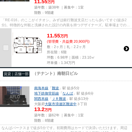
11.55
万円
築年数：築38年 ｜募集中：
1室
階数：9階建
「RE-016」のここがイチオシ。みずほ銀行難波支店だったら歩いてすぐ(徒歩2
分)。特徴的な外観と洗練された設計の内装を持つデザイナーズ。駐車場までの距
離は200mです。クレジットカー...
11.55
万
円
(管理費・共益費 20,900円)
敷：2ヶ月｜礼：2.2ヶ月
所在階：6階
坪数：6.98坪｜面積：23.10㎡
坪単価：
1.34
万円
（テナント）南朝日ビル
賃貸｜店舗一部
南海本線
「
難波
」駅 徒歩5分
地下鉄御堂筋線
「
なんば
」駅 徒歩6分
関西本線
「
ＪＲ難波
」駅 徒歩13分
大阪府
大阪市浪速区
難波中
３丁目
13.2
万円
築年数：築62年 ｜募集中：
1室
階数：8階建
なんばパークスまで徒歩5分です。初期費用はカードで決済いただけます。周辺