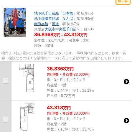
地下鉄千日前線
「
日本橋
」駅 徒歩1分
地下鉄御堂筋線
「
なんば
」駅 徒歩5分
南海本線
「
難波
」駅 徒歩7分
大阪府
大阪市中央区
千日前
２丁目1-19
36.8368
43.318
万円～
万円
築年数：築1年未満 ｜募集中：
3室
階数：5階建
物件より徒歩圏内に当社営業店がございます。 事務所物件をはじめ、飲食・美
容・物販などの様々な業種のニーズに応じて店舗物件をご紹介しております。
尚、弊社ではおとり広告は一切...
36.8368
万
円
(管理費・共益費 33,000円)
敷：3ヶ月｜礼：2.2ヶ月
所在階：2階
坪数：6.44坪｜面積：21.29㎡
坪単価：
5.72
万円
43.318
万
円
(管理費・共益費 33,000円)
敷：3ヶ月｜礼：2.2ヶ月
所在階：2階
坪数：7.16坪｜面積：23.70㎡