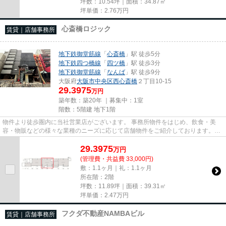
坪数：10.54坪｜面積：34.87㎡
坪単価：
2.76
万円
心斎橋ロジック
賃貸｜店舗事務所
地下鉄御堂筋線
「
心斎橋
」駅 徒歩5分
地下鉄四つ橋線
「
四ツ橋
」駅 徒歩3分
地下鉄御堂筋線
「
なんば
」駅 徒歩9分
大阪府
大阪市中央区
西心斎橋
２丁目10-15
29.3975
万円
築年数：築20年 ｜募集中：
1室
階数：5階建 地下1階
物件より徒歩圏内に当社営業店がございます。 事務所物件をはじめ、飲食・美
容・物販などの様々な業種のニーズに応じて店舗物件をご紹介しております。
尚、弊社ではおとり広告は一切...
29.3975
万
円
(管理費・共益費 33,000円)
敷：1.1ヶ月｜礼：1.1ヶ月
所在階：2階
坪数：11.89坪｜面積：39.31㎡
坪単価：
2.47
万円
フクダ不動産NAMBAビル
賃貸｜店舗事務所