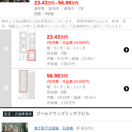
23.43
56.98
万円～
万円
築年数：築36年 ｜募集中：
2室
階数：9階建
物件より徒歩圏内に当社営業店がございます。 事務所物件をはじめ、飲食・美
容・物販などの様々な業種のニーズに応じて店舗物件をご紹介しております。
尚、弊社ではおとり広告は一切...
23.43
万
円
(管理費・共益費 33,000円)
敷：0ヶ月｜礼：1.1ヶ月
所在階：2階
坪数：6.37坪｜面積：21.06㎡
坪単価：
3.68
万円
56.98
万
円
(管理費・共益費 33,000円)
敷：0ヶ月｜礼：1.1ヶ月
所在階：6階
坪数：18.03坪｜面積：59.62㎡
坪単価：
3.16
万円
ゴールドウッズミッテラビル
賃貸｜店舗事務所
地下鉄千日前線
「
日本橋
」駅 徒歩5分