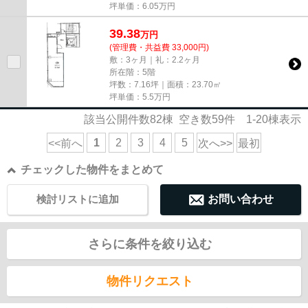
坪単価：
6.05
万円
39.38
万
円
(管理費・共益費 33,000円)
敷：3ヶ月｜礼：2.2ヶ月
所在階：5階
坪数：7.16坪｜面積：23.70㎡
坪単価：
5.5
万円
該当公開件数
82
棟 空き数
59
件
1-20
棟表示
1
2
3
4
5
<<前へ
次へ>>
最初
チェックした物件をまとめて
検討リストに追加
お問い合わせ
さらに条件を絞り込む
物件リクエスト