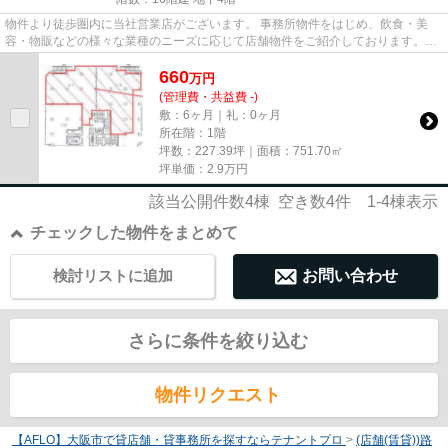
物件より徒歩圏内に当社営業店がございます。 事務所物件をはじめ、飲食・美
容・物販などの様々な業種のニーズに応じて店舗物件をご紹介しております。
尚、弊社ではおとり広告は一切...
660
万
円
(管理費・共益費 -)
敷：6ヶ月｜礼：0ヶ月
所在階：1階
坪数：227.39坪｜面積：751.70㎡
坪単価：
2.9
万円
該当公開件数
4
棟 空き数
4
件
1-4
棟表示
チェックした物件をまとめて
検討リストに追加
お問い合わせ
さらに条件を絞り込む
物件リクエスト
【AFLO】大阪市で貸店舗・貸事務所を探すならテナントプロ
>
(店舗(賃貸))路