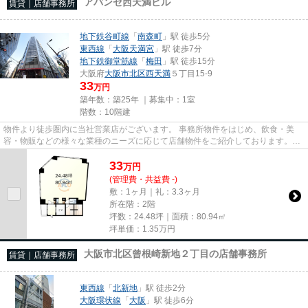
アバンセ西天満ビル
賃貸｜店舗事務所
地下鉄谷町線
「
南森町
」駅 徒歩5分
東西線
「
大阪天満宮
」駅 徒歩7分
地下鉄御堂筋線
「
梅田
」駅 徒歩15分
大阪府
大阪市北区
西天満
５丁目15-9
33
万円
築年数：築25年 ｜募集中：
1室
階数：10階建
物件より徒歩圏内に当社営業店がございます。 事務所物件をはじめ、飲食・美
容・物販などの様々な業種のニーズに応じて店舗物件をご紹介しております。
尚、弊社ではおとり広告は一切...
33
万
円
(管理費・共益費 -)
敷：1ヶ月｜礼：3.3ヶ月
所在階：2階
坪数：24.48坪｜面積：80.94㎡
坪単価：
1.35
万円
大阪市北区曾根崎新地２丁目の店舗事務所
賃貸｜店舗事務所
東西線
「
北新地
」駅 徒歩2分
大阪環状線
「
大阪
」駅 徒歩6分