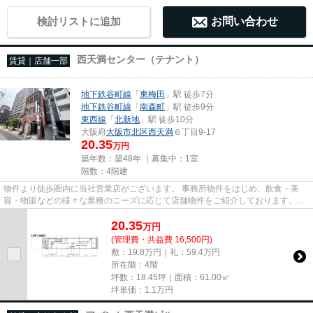
検討リストに追加
お問い合わせ
西天満センター（テナント）
賃貸｜店舗一部
地下鉄谷町線
「
東梅田
」駅 徒歩7分
地下鉄谷町線
「
南森町
」駅 徒歩9分
東西線
「
北新地
」駅 徒歩10分
大阪府
大阪市北区
西天満
６丁目9-17
20.35
万円
築年数：築48年 ｜募集中：
1室
階数：4階建
物件より徒歩圏内に当社営業店がございます。 事務所物件をはじめ、飲食・美
容・物販などの様々な業種のニーズに応じて店舗物件をご紹介しております。
尚、弊社ではおとり広告は一切...
20.35
万
円
(管理費・共益費 16,500円)
敷：19.8万円｜礼：59.4万円
所在階：4階
坪数：18.45坪｜面積：61.00㎡
坪単価：
1.1
万円