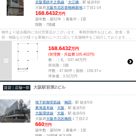
京阪電鉄中之島線
「
大江橋
」駅 徒歩9分
大阪府
大阪市北区
曾根崎新地
２丁目1-14
168.6432
万円
築年数：築52年 ｜募集中：
1室
階数：7階建
物件より徒歩圏内に当社営業店がございます。 事務所物件をはじめ、飲食・美
容・物販などの様々な業種のニーズに応じて店舗物件をご紹介しております。
尚、弊社ではおとり広告は一切...
168.6432
万
円
(管理費・共益費 105,402円)
敷：-｜礼：537.46万円
所在階：1階
坪数：47.90坪｜面積：158.37㎡
坪単価：
3.52
万円
大阪駅前第2ビル
賃貸｜店舗一部
地下鉄御堂筋線
「
梅田
」駅 徒歩5分
東海道本線
「
大阪
」駅 徒歩5分
大阪環状線
「
大阪
」駅 徒歩5分
大阪府
大阪市北区
梅田
１丁目2-2
660
万円
築年数：築50年 ｜募集中：
1室
階数：16階建 地下4階