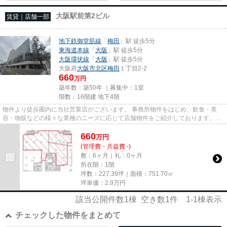
大阪駅前第2ビル
賃貸｜店舗一部
地下鉄御堂筋線
「
梅田
」駅 徒歩5分
東海道本線
「
大阪
」駅 徒歩5分
大阪環状線
「
大阪
」駅 徒歩5分
大阪府
大阪市北区
梅田
１丁目2-2
660
万円
築年数：築50年 ｜募集中：
1室
階数：16階建 地下4階
物件より徒歩圏内に当社営業店がございます。 事務所物件をはじめ、飲食・美
容・物販などの様々な業種のニーズに応じて店舗物件をご紹介しております。
尚、弊社ではおとり広告は一切...
660
万
円
(管理費・共益費 -)
敷：6ヶ月｜礼：0ヶ月
所在階：1階
坪数：227.39坪｜面積：751.70㎡
坪単価：
2.9
万円
該当公開件数
1
棟 空き数
1
件
1-1
棟表示
チェックした物件をまとめて