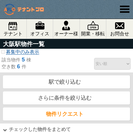
テナント
オフィス
オーナー様
開業・移転
お問合せ
大阪駅物件一覧
募集中のみ表示
5
該当物件
棟
6
空き数
件
駅で絞り込む
さらに条件を絞り込む
物件リクエスト
チェックした物件をまとめて