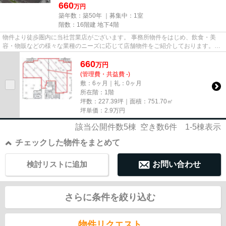
660
万円
築年数：築50年 ｜募集中：
1室
階数：16階建 地下4階
物件より徒歩圏内に当社営業店がございます。 事務所物件をはじめ、飲食・美
容・物販などの様々な業種のニーズに応じて店舗物件をご紹介しております。
尚、弊社ではおとり広告は一切...
660
万
円
(管理費・共益費 -)
敷：6ヶ月｜礼：0ヶ月
所在階：1階
坪数：227.39坪｜面積：751.70㎡
坪単価：
2.9
万円
該当公開件数
5
棟 空き数
6
件
1-5
棟表示
チェックした物件をまとめて
検討リストに追加
お問い合わせ
さらに条件を絞り込む
物件リクエスト