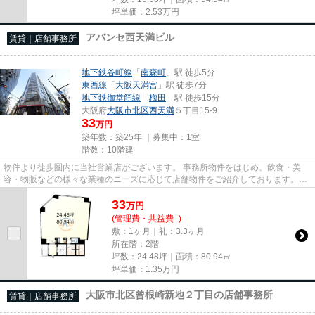
坪単価：
2.53
万円
アバンセ西天満ビル
賃貸｜店舗事務所
地下鉄谷町線
「
南森町
」駅 徒歩5分
東西線
「
大阪天満宮
」駅 徒歩7分
地下鉄御堂筋線
「
梅田
」駅 徒歩15分
大阪府
大阪市北区
西天満
５丁目15-9
33
万円
築年数：築25年 ｜募集中：
1室
階数：10階建
物件より徒歩圏内に当社営業店がございます。 事務所物件をはじめ、飲食・美
容・物販などの様々な業種のニーズに応じて店舗物件をご紹介しております。
尚、弊社ではおとり広告は一切...
33
万
円
(管理費・共益費 -)
敷：1ヶ月｜礼：3.3ヶ月
所在階：2階
坪数：24.48坪｜面積：80.94㎡
坪単価：
1.35
万円
大阪市北区曾根崎新地２丁目の店舗事務所
賃貸｜店舗事務所