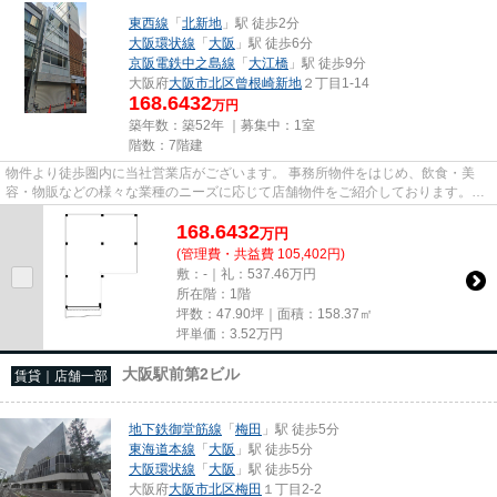
東西線
「
北新地
」駅 徒歩2分
大阪環状線
「
大阪
」駅 徒歩6分
京阪電鉄中之島線
「
大江橋
」駅 徒歩9分
大阪府
大阪市北区
曾根崎新地
２丁目1-14
168.6432
万円
築年数：築52年 ｜募集中：
1室
階数：7階建
物件より徒歩圏内に当社営業店がございます。 事務所物件をはじめ、飲食・美
容・物販などの様々な業種のニーズに応じて店舗物件をご紹介しております。
尚、弊社ではおとり広告は一切...
168.6432
万
円
(管理費・共益費 105,402円)
敷：-｜礼：537.46万円
所在階：1階
坪数：47.90坪｜面積：158.37㎡
坪単価：
3.52
万円
大阪駅前第2ビル
賃貸｜店舗一部
地下鉄御堂筋線
「
梅田
」駅 徒歩5分
東海道本線
「
大阪
」駅 徒歩5分
大阪環状線
「
大阪
」駅 徒歩5分
大阪府
大阪市北区
梅田
１丁目2-2