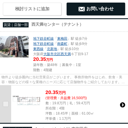
検討リストに追加
お問い合わせ
西天満センター（テナント）
賃貸｜店舗一部
地下鉄谷町線
「
東梅田
」駅 徒歩7分
地下鉄谷町線
「
南森町
」駅 徒歩9分
東西線
「
北新地
」駅 徒歩10分
大阪府
大阪市北区
西天満
６丁目9-17
20.35
万円
築年数：築48年 ｜募集中：
1室
階数：4階建
物件より徒歩圏内に当社営業店がございます。 事務所物件をはじめ、飲食・美
容・物販などの様々な業種のニーズに応じて店舗物件をご紹介しております。
尚、弊社ではおとり広告は一切...
20.35
万
円
(管理費・共益費 16,500円)
敷：19.8万円｜礼：59.4万円
所在階：4階
坪数：18.45坪｜面積：61.00㎡
坪単価：
1.1
万円