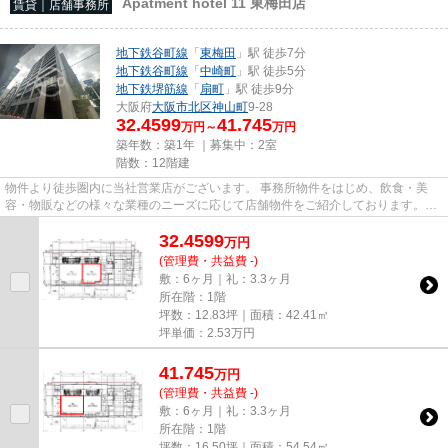
Apatment hotel 11 東梅田店
賃貸｜店舗事務所
地下鉄谷町線
「
東梅田
」駅 徒歩7分
地下鉄谷町線
「
中崎町
」駅 徒歩5分
地下鉄堺筋線
「
扇町
」駅 徒歩9分
大阪府
大阪市北区
神山町
9-28
32.4599
41.745
万円～
万円
築年数：築1年 ｜募集中：
2室
階数：12階建
物件より徒歩圏内に当社営業店がございます。 事務所物件をはじめ、飲食・美
容・物販などの様々な業種のニーズに応じて店舗物件をご紹介しております。
尚、弊社ではおとり広告は一切...
32.4599
万
円
(管理費・共益費 -)
敷：6ヶ月｜礼：3.3ヶ月
所在階：1階
坪数：12.83坪｜面積：42.41㎡
坪単価：
2.53
万円
41.745
万
円
(管理費・共益費 -)
敷：6ヶ月｜礼：3.3ヶ月
所在階：1階
坪数：16.50坪｜面積：54.54㎡