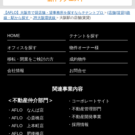
【AFLO】大阪市で貸店舗・貸事務所を探すならテナントプロ
>
(店舗(賃貸))路
線・駅から探す
>
JR大阪環状線
>
大阪駅の店舗(賃貸)
HOME
テナントを探す
オフィスを探す
物件オーナー様
移転・閉業をご検討の方
成約物件
会社情報
お問合せ
関連事業内容
＜不動産仲介部門＞
・コーポレートサイト
・不動産管理部門
・AFLO なんば店
・不動産開発事業
・AFLO 心斎橋店
・採用情報
・AFLO 上本町店
・AFLO 肥後橋店