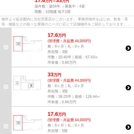
17.6
33
万円～
万円
築年数：築56年 ｜募集中：
4室
階数：10階建 地下1階
物件より徒歩圏内に当社営業店がございます。 事務所物件をはじめ、飲食・美
容・物販などの様々な業種のニーズに応じて店舗物件をご紹介しております。
尚、弊社ではおとり広告は一切...
17.6
万
円
(管理費・共益費 44,000円)
敷：6ヶ月｜礼：0ヶ月
所在階：3階
坪数：20.40坪｜面積：67.43㎡
坪単価：
0.86
万円
33
万
円
(管理費・共益費 44,000円)
敷：6ヶ月｜礼：0ヶ月
所在階：3階
坪数：38.25坪｜面積：126.44㎡
坪単価：
0.86
万円
17.6
万
円
(管理費・共益費 44,000円)
敷：6ヶ月｜礼：0ヶ月
所在階：5階