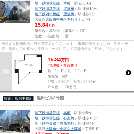
地下鉄御堂筋線
「
本町
」駅 徒歩3分
地下鉄御堂筋線
「
淀屋橋
」駅 徒歩10分
地下鉄四つ橋線
「
肥後橋
」駅 徒歩7分
大阪府
大阪市中央区
本町
４丁目7-4
15.84
万円
築年数：築34年 ｜募集中：
1室
階数：8階建 地下1階
物件より徒歩圏内に当社営業店がございます。 事務所物件をはじめ、飲食・美
容・物販などの様々な業種のニーズに応じて店舗物件をご紹介しております。
尚、弊社ではおとり広告は一切...
15.84
万
円
(管理費・共益費 -)
敷：1ヶ月｜礼：1.1ヶ月
所在階：6階
坪数：9.00坪｜面積：29.76㎡
坪単価：
1.76
万円
池田ビル3号館
賃貸｜店舗事務所
地下鉄御堂筋線
「
本町
」駅 徒歩5分
地下鉄御堂筋線
「
心斎橋
」駅 徒歩10分
地下鉄中央線
「
堺筋本町
」駅 徒歩4分
大阪府
大阪市中央区
久太郎町
２丁目5-10