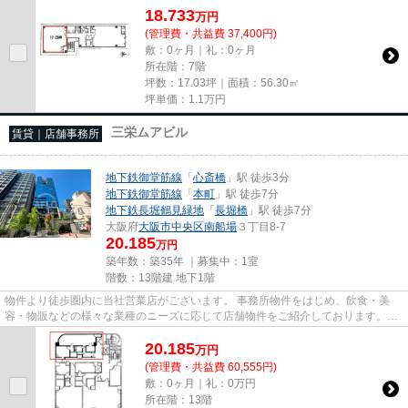
18.733
万
円
(管理費・共益費 37,400円)
敷：0ヶ月｜礼：0ヶ月
所在階：7階
坪数：17.03坪｜面積：56.30㎡
坪単価：
1.1
万円
三栄ムアビル
賃貸｜店舗事務所
地下鉄御堂筋線
「
心斎橋
」駅 徒歩3分
地下鉄御堂筋線
「
本町
」駅 徒歩7分
地下鉄長堀鶴見緑地
「
長堀橋
」駅 徒歩7分
大阪府
大阪市中央区
南船場
３丁目8-7
20.185
万円
築年数：築35年 ｜募集中：
1室
階数：13階建 地下1階
物件より徒歩圏内に当社営業店がございます。 事務所物件をはじめ、飲食・美
容・物販などの様々な業種のニーズに応じて店舗物件をご紹介しております。
尚、弊社ではおとり広告は一切...
20.185
万
円
(管理費・共益費 60,555円)
敷：0ヶ月｜礼：0万円
所在階：13階