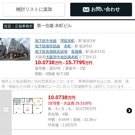
検討リストに追加
お問い合わせ
第一住建 本町ビル
賃貸｜店舗事務所
地下鉄中央線
「
堺筋本町
」駅 徒歩3分
地下鉄御堂筋線
「
本町
」駅 徒歩5分
地下鉄長堀鶴見緑地
「
長堀橋
」駅 徒歩11分
大阪府
大阪市中央区
南本町
２丁目4-11
10.0738
15.7795
万円～
万円
築年数：築52年 ｜募集中：
2室
階数：8階建 地下1階
物件より徒歩圏内に当社営業店がございます。 事務所物件をはじめ、飲食・美
容・物販などの様々な業種のニーズに応じて店舗物件をご紹介しております。
尚、弊社ではおとり広告は一切...
10.0738
万
円
(管理費・共益費 26,510円)
敷：3ヶ月｜礼：10.0738万円
所在階：4階
坪数：9.64坪｜面積：31.86㎡
坪単価：
1.05
万円