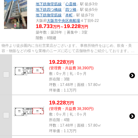
地下鉄御堂筋線
「
心斎橋
」駅 徒歩3分
地下鉄四つ橋線
「
四ツ橋
」駅 徒歩5分
地下鉄御堂筋線
「
本町
」駅 徒歩7分
大阪府
大阪市中央区
南船場
４丁目6-22
18.733
19.228
万円～
万円
築年数：築28年 ｜募集中：
3室
階数：8階建
物件より徒歩圏内に当社営業店がございます。 事務所物件をはじめ、飲食・美
容・物販などの様々な業種のニーズに応じて店舗物件をご紹介しております。
尚、弊社ではおとり広告は一切...
19.228
万
円
(管理費・共益費 38,390円)
敷：0ヶ月｜礼：0ヶ月
所在階：3階
坪数：17.48坪｜面積：57.80㎡
坪単価：
1.1
万円
19.228
万
円
(管理費・共益費 38,390円)
敷：0ヶ月｜礼：0ヶ月
所在階：4階
坪数：17.48坪｜面積：57.80㎡
坪単価：
1.1
万円