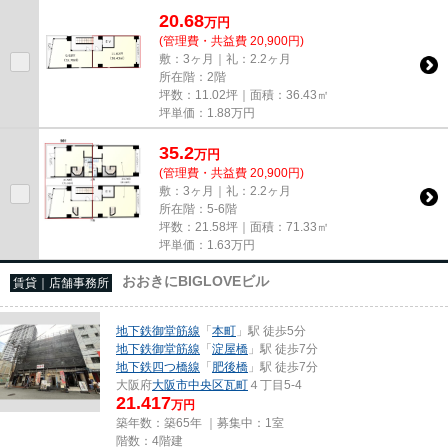
20.68
万
円
(管理費・共益費 20,900円)
敷：3ヶ月｜礼：2.2ヶ月
所在階：2階
坪数：11.02坪｜面積：36.43㎡
坪単価：
1.88
万円
35.2
万
円
(管理費・共益費 20,900円)
敷：3ヶ月｜礼：2.2ヶ月
所在階：5-6階
坪数：21.58坪｜面積：71.33㎡
坪単価：
1.63
万円
おおきにBIGLOVEビル
賃貸｜店舗事務所
地下鉄御堂筋線
「
本町
」駅 徒歩5分
地下鉄御堂筋線
「
淀屋橋
」駅 徒歩7分
地下鉄四つ橋線
「
肥後橋
」駅 徒歩7分
大阪府
大阪市中央区
瓦町
４丁目5-4
21.417
万円
築年数：築65年 ｜募集中：
1室
階数：4階建