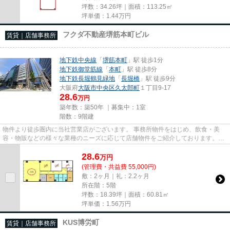
坪数：34.26坪｜面積：113.25㎡
坪単価：
1.44
万円
フクダ不動産堺筋本町ビル
賃貸｜店舗事務所
地下鉄中央線
「
堺筋本町
」駅 徒歩1分
地下鉄御堂筋線
「
本町
」駅 徒歩8分
地下鉄長堀鶴見緑地
「
長堀橋
」駅 徒歩9分
大阪府
大阪市中央区
久太郎町
１丁目9-17
28.6
万円
築年数：築50年 ｜募集中：
1室
階数：9階建
物件より徒歩圏内に当社営業店がございます。 事務所物件をはじめ、飲食・美
容・物販などの様々な業種のニーズに応じて店舗物件をご紹介しております。
尚、弊社ではおとり広告は一切...
28.6
万
円
(管理費・共益費 55,000円)
敷：2ヶ月｜礼：2.2ヶ月
所在階：5階
坪数：18.39坪｜面積：60.81㎡
坪単価：
1.56
万円
KUS博労町
賃貸｜店舗事務所