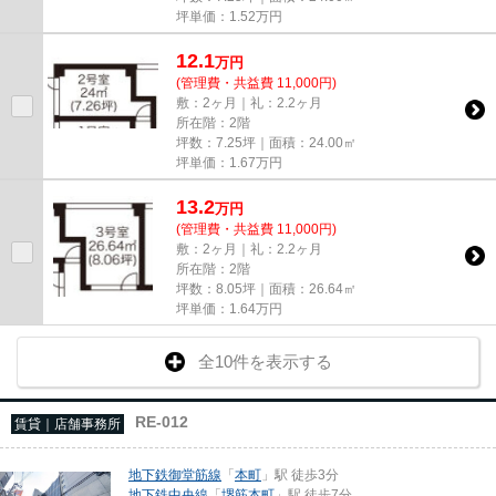
坪単価：
1.52
万円
12.1
万
円
(管理費・共益費 11,000円)
敷：2ヶ月｜礼：2.2ヶ月
所在階：2階
坪数：7.25坪｜面積：24.00㎡
坪単価：
1.67
万円
13.2
万
円
(管理費・共益費 11,000円)
敷：2ヶ月｜礼：2.2ヶ月
所在階：2階
坪数：8.05坪｜面積：26.64㎡
坪単価：
1.64
万円
全10件を表示する
RE-012
賃貸｜店舗事務所
地下鉄御堂筋線
「
本町
」駅 徒歩3分
地下鉄中央線
「
堺筋本町
」駅 徒歩7分