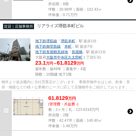
所在階：6階
坪数：30.98坪｜面積：102.43㎡
坪単価：
0.71
万円
リアライズ堺筋本町ビル
賃貸｜店舗事務所
地下鉄堺筋線
「
堺筋本町
」駅 徒歩1分
地下鉄御堂筋線
「
本町
」駅 徒歩7分
地下鉄長堀鶴見緑地
「
長堀橋
」駅 徒歩11分
大阪府
大阪市中央区
久太郎町
１丁目5-31
23.1
61.8129
万円～
万円
築年数：築49年 ｜募集中：
4室
階数：10階建 地下1階
物件より徒歩圏内に当社営業店がございます。 事務所物件をはじめ、飲食・美
容・物販などの様々な業種のニーズに応じて店舗物件をご紹介しております。
尚、弊社ではおとり広告は一切...
61.8129
万
円
(管理費・共益費 -)
敷：2ヶ月｜礼：123.6318万円
所在階：2階
坪数：42.47坪｜面積：140.40㎡
坪単価：
1.46
万円