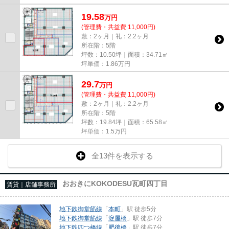
19.58
万
円
(管理費・共益費 11,000円)
敷：2ヶ月｜礼：2.2ヶ月
所在階：5階
坪数：10.50坪｜面積：34.71㎡
坪単価：
1.86
万円
29.7
万
円
(管理費・共益費 11,000円)
敷：2ヶ月｜礼：2.2ヶ月
所在階：5階
坪数：19.84坪｜面積：65.58㎡
坪単価：
1.5
万円
全13件を表示する
おおきにKOKODESU瓦町四丁目
賃貸｜店舗事務所
地下鉄御堂筋線
「
本町
」駅 徒歩5分
地下鉄御堂筋線
「
淀屋橋
」駅 徒歩7分
地下鉄四つ橋線
「
肥後橋
」駅 徒歩7分