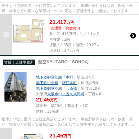
物件より徒歩圏内に当社営業店がございます。 事務所物件をはじめ、飲食・美
容・物販などの様々な業種のニーズに応じて店舗物件をご紹介しております。
尚、弊社ではおとり広告は一切...
21.417
万
円
(管理費・共益費 -)
敷：21.417万円｜礼：1.1ヶ月
所在階：2階
坪数：8.85坪｜面積：29.27㎡
坪単価：
2.42
万円
創空KYUTARO SOHO可
賃貸｜店舗事務所
地下鉄御堂筋線
「
本町
」駅 徒歩5分
地下鉄中央線
「
堺筋本町
」駅 徒歩5分
地下鉄御堂筋線
「
心斎橋
」駅 徒歩10分
大阪府
大阪市中央区
久太郎町
２丁目4-6
21.45
万円
築年数：築20年 ｜募集中：
1室
階数：13階建
物件より徒歩圏内に当社営業店がございます。 事務所物件をはじめ、飲食・美
容・物販などの様々な業種のニーズに応じて店舗物件をご紹介しております。
尚、弊社ではおとり広告は一切...
21.45
万
円