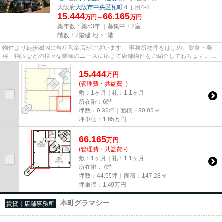
大阪府
大阪市中央区
瓦町
４丁目4-8
15.444
66.165
万円～
万円
築年数：築53年 ｜募集中：
2室
階数：7階建 地下1階
物件より徒歩圏内に当社営業店がございます。 事務所物件をはじめ、飲食・美
容・物販などの様々な業種のニーズに応じて店舗物件をご紹介しております。
尚、弊社ではおとり広告は一切...
15.444
万
円
(管理費・共益費 -)
敷：1ヶ月｜礼：1.1ヶ月
所在階：6階
坪数：9.36坪｜面積：30.95㎡
坪単価：
1.65
万円
66.165
万
円
(管理費・共益費 -)
敷：1ヶ月｜礼：1.1ヶ月
所在階：7階
坪数：44.55坪｜面積：147.28㎡
坪単価：
1.49
万円
本町グラマシー
賃貸｜店舗事務所