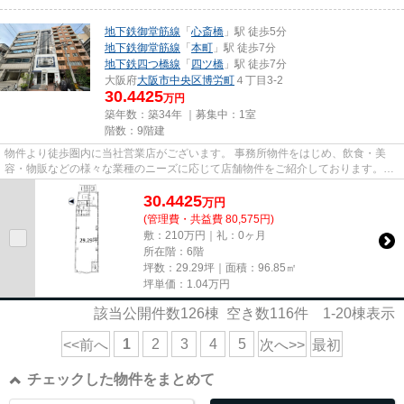
地下鉄御堂筋線
「
心斎橋
」駅 徒歩5分
地下鉄御堂筋線
「
本町
」駅 徒歩7分
地下鉄四つ橋線
「
四ツ橋
」駅 徒歩7分
大阪府
大阪市中央区
博労町
４丁目3-2
30.4425
万円
築年数：築34年 ｜募集中：
1室
階数：9階建
物件より徒歩圏内に当社営業店がございます。 事務所物件をはじめ、飲食・美
容・物販などの様々な業種のニーズに応じて店舗物件をご紹介しております。
尚、弊社ではおとり広告は一切...
30.4425
万
円
(管理費・共益費 80,575円)
敷：210万円｜礼：0ヶ月
所在階：6階
坪数：29.29坪｜面積：96.85㎡
坪単価：
1.04
万円
該当公開件数
126
棟 空き数
116
件
1-20
棟表示
1
2
3
4
5
<<前へ
次へ>>
最初
チェックした物件をまとめて