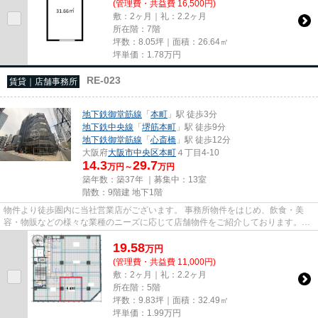
(管理費・共益費 16,500円)
敷：2ヶ月｜礼：2.2ヶ月
所在階：7階
坪数：8.05坪｜面積：26.64㎡
坪単価：
1.78
万円
RE-023
賃貸｜店舗事務所
地下鉄御堂筋線
「
本町
」駅 徒歩3分
地下鉄中央線
「
堺筋本町
」駅 徒歩9分
地下鉄御堂筋線
「
心斎橋
」駅 徒歩12分
大阪府
大阪市中央区
本町
４丁目4-10
14.3
29.7
万円～
万円
築年数：築37年 ｜募集中：
13室
階数：9階建 地下1階
物件より徒歩圏内に当社営業店がございます。 事務所物件をはじめ、飲食・美
容・物販などの様々な業種のニーズに応じて店舗物件をご紹介しております。
尚、弊社ではおとり広告は一切...
19.58
万
円
(管理費・共益費 11,000円)
敷：2ヶ月｜礼：2.2ヶ月
所在階：5階
坪数：9.83坪｜面積：32.49㎡
坪単価：
1.99
万円