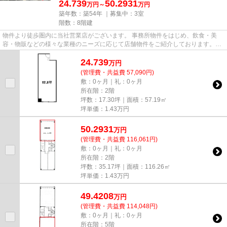
24.739
50.2931
万円～
万円
築年数：築54年 ｜募集中：
3室
階数：8階建
物件より徒歩圏内に当社営業店がございます。 事務所物件をはじめ、飲食・美
容・物販などの様々な業種のニーズに応じて店舗物件をご紹介しております。
尚、弊社ではおとり広告は一切...
24.739
万
円
(管理費・共益費 57,090円)
敷：0ヶ月｜礼：0ヶ月
所在階：2階
坪数：17.30坪｜面積：57.19㎡
坪単価：
1.43
万円
50.2931
万
円
(管理費・共益費 116,061円)
敷：0ヶ月｜礼：0ヶ月
所在階：2階
坪数：35.17坪｜面積：116.26㎡
坪単価：
1.43
万円
49.4208
万
円
(管理費・共益費 114,048円)
敷：0ヶ月｜礼：0ヶ月
所在階：5階