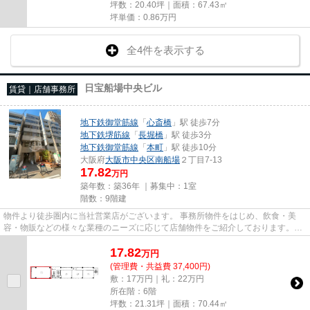
坪数：20.40坪｜面積：67.43㎡
坪単価：
0.86
万円
全4件を表示する
日宝船場中央ビル
賃貸｜店舗事務所
地下鉄御堂筋線
「
心斎橋
」駅 徒歩7分
地下鉄堺筋線
「
長堀橋
」駅 徒歩3分
地下鉄御堂筋線
「
本町
」駅 徒歩10分
大阪府
大阪市中央区
南船場
２丁目7-13
17.82
万円
築年数：築36年 ｜募集中：
1室
階数：9階建
物件より徒歩圏内に当社営業店がございます。 事務所物件をはじめ、飲食・美
容・物販などの様々な業種のニーズに応じて店舗物件をご紹介しております。
尚、弊社ではおとり広告は一切...
17.82
万
円
(管理費・共益費 37,400円)
敷：17万円｜礼：22万円
所在階：6階
坪数：21.31坪｜面積：70.44㎡