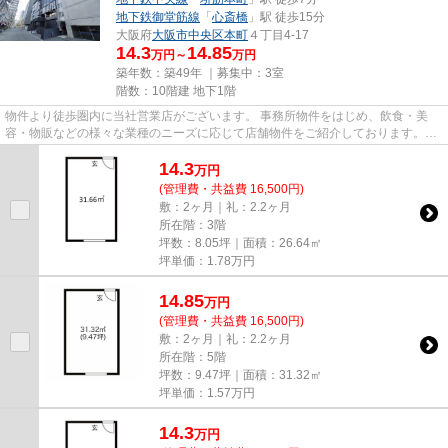
地下鉄御堂筋線
「
心斎橋
」駅 徒歩15分
大阪府
大阪市中央区
本町
４丁目4-17
14.3
14.85
万円～
万円
築年数：築49年 ｜募集中：
3室
階数：10階建 地下1階
物件より徒歩圏内に当社営業店がございます。 事務所物件をはじめ、飲食・美
容・物販などの様々な業種のニーズに応じて店舗物件をご紹介しております。
尚、弊社ではおとり広告は一切...
14.3
万
円
(管理費・共益費 16,500円)
敷：2ヶ月｜礼：2.2ヶ月
所在階：3階
坪数：8.05坪｜面積：26.64㎡
坪単価：
1.78
万円
14.85
万
円
(管理費・共益費 16,500円)
敷：2ヶ月｜礼：2.2ヶ月
所在階：5階
坪数：9.47坪｜面積：31.32㎡
坪単価：
1.57
万円
14.3
万
円