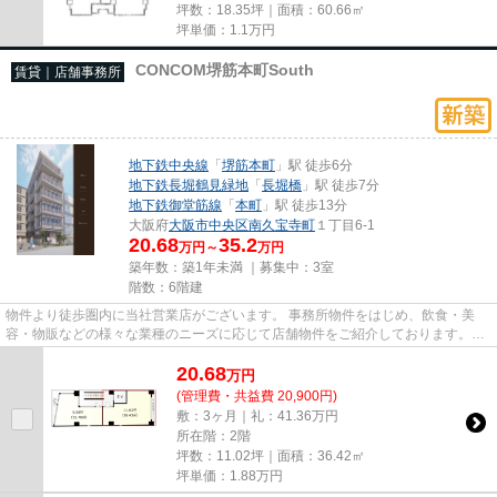
坪数：18.35坪｜面積：60.66㎡
坪単価：
1.1
万円
CONCOM堺筋本町South
賃貸｜店舗事務所
地下鉄中央線
「
堺筋本町
」駅 徒歩6分
地下鉄長堀鶴見緑地
「
長堀橋
」駅 徒歩7分
地下鉄御堂筋線
「
本町
」駅 徒歩13分
大阪府
大阪市中央区
南久宝寺町
１丁目6-1
20.68
35.2
万円～
万円
築年数：築1年未満 ｜募集中：
3室
階数：6階建
物件より徒歩圏内に当社営業店がございます。 事務所物件をはじめ、飲食・美
容・物販などの様々な業種のニーズに応じて店舗物件をご紹介しております。
尚、弊社ではおとり広告は一切...
20.68
万
円
(管理費・共益費 20,900円)
敷：3ヶ月｜礼：41.36万円
所在階：2階
坪数：11.02坪｜面積：36.42㎡
坪単価：
1.88
万円