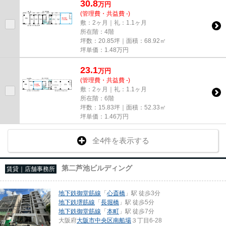
30.8
万
円
(管理費・共益費 -)
敷：2ヶ月｜礼：1.1ヶ月
所在階：4階
坪数：20.85坪｜面積：68.92㎡
坪単価：
1.48
万円
23.1
万
円
(管理費・共益費 -)
敷：2ヶ月｜礼：1.1ヶ月
所在階：6階
坪数：15.83坪｜面積：52.33㎡
坪単価：
1.46
万円
全4件を表示する
第二芦池ビルディング
賃貸｜店舗事務所
地下鉄御堂筋線
「
心斎橋
」駅 徒歩3分
地下鉄堺筋線
「
長堀橋
」駅 徒歩5分
地下鉄御堂筋線
「
本町
」駅 徒歩7分
大阪府
大阪市中央区
南船場
３丁目6-28