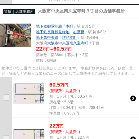
大阪市中央区南久宝寺町３丁目の店舗事務所
賃貸｜店舗事務所
地下鉄御堂筋線
「
本町
」駅 徒歩5分
地下鉄長堀鶴見緑地
「
心斎橋
」駅 徒歩8分
地下鉄中央線
「
堺筋本町
」駅 徒歩8分
大阪府
大阪市中央区
南久宝寺町
３丁目
22
60.5
万円～
万円
築年数：築36年 ｜募集中：
2室
階数：6階建
物件より徒歩圏内に当社営業店がございます。 事務所物件をはじめ、飲食・美
容・物販などの様々な業種のニーズに応じて店舗物件をご紹介しております。
尚、弊社ではおとり広告は一切...
60.5
万
円
(管理費・共益費 -)
敷：1ヶ月｜礼：60.5万円
所在階：5-6階
坪数：63.04坪｜面積：208.42㎡
坪単価：
0.96
万円
22
万
円
(管理費・共益費 -)
敷：1ヶ月｜礼：22万円