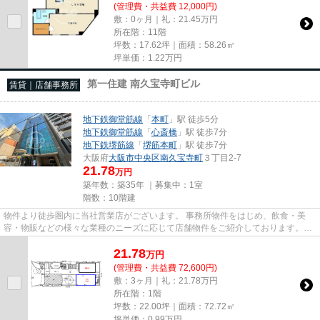
(管理費・共益費 12,000円)
敷：0ヶ月｜礼：21.45万円
所在階：11階
坪数：17.62坪｜面積：58.26㎡
坪単価：
1.22
万円
第一住建 南久宝寺町ビル
賃貸｜店舗事務所
地下鉄御堂筋線
「
本町
」駅 徒歩5分
地下鉄御堂筋線
「
心斎橋
」駅 徒歩7分
地下鉄堺筋線
「
堺筋本町
」駅 徒歩7分
大阪府
大阪市中央区
南久宝寺町
３丁目2-7
21.78
万円
築年数：築35年 ｜募集中：
1室
階数：10階建
物件より徒歩圏内に当社営業店がございます。 事務所物件をはじめ、飲食・美
容・物販などの様々な業種のニーズに応じて店舗物件をご紹介しております。
尚、弊社ではおとり広告は一切...
21.78
万
円
(管理費・共益費 72,600円)
敷：3ヶ月｜礼：21.78万円
所在階：1階
坪数：22.00坪｜面積：72.72㎡
坪単価：
0.99
万円