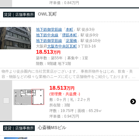
坪単価：
0.84
万円
OWL瓦町
賃貸｜店舗事務所
地下鉄御堂筋線
「
本町
」駅 徒歩3分
地下鉄中央線
「
堺筋本町
」駅 徒歩9分
地下鉄御堂筋線
「
淀屋橋
」駅 徒歩10分
大阪府
大阪市中央区
瓦町
３丁目3-16
18.513
万円
築年数：築55年 ｜募集中：
1室
階数：9階建 地下1階
物件より徒歩圏内に当社営業店がございます。 事務所物件をはじめ、飲食・美
容・物販などの様々な業種のニーズに応じて店舗物件をご紹介しております。
尚、弊社ではおとり広告は一切...
18.513
万
円
(管理費・共益費 -)
敷：0ヶ月｜礼：2.2ヶ月
所在階：3階
坪数：19.75坪｜面積：65.29㎡
坪単価：
0.94
万円
心斎橋MSビル
賃貸｜店舗事務所