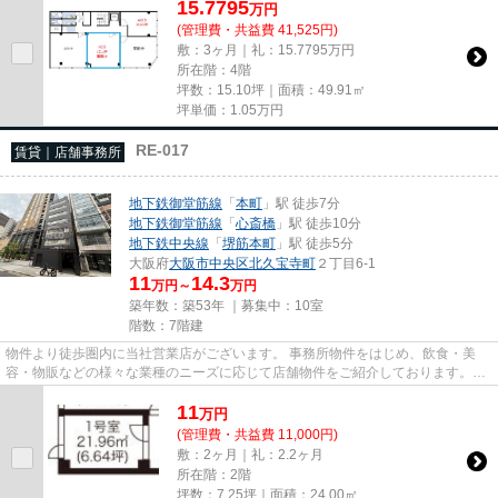
15.7795
万
円
(管理費・共益費 41,525円)
敷：3ヶ月｜礼：15.7795万円
所在階：4階
坪数：15.10坪｜面積：49.91㎡
坪単価：
1.05
万円
RE-017
賃貸｜店舗事務所
地下鉄御堂筋線
「
本町
」駅 徒歩7分
地下鉄御堂筋線
「
心斎橋
」駅 徒歩10分
地下鉄中央線
「
堺筋本町
」駅 徒歩5分
大阪府
大阪市中央区
北久宝寺町
２丁目6-1
11
14.3
万円～
万円
築年数：築53年 ｜募集中：
10室
階数：7階建
物件より徒歩圏内に当社営業店がございます。 事務所物件をはじめ、飲食・美
容・物販などの様々な業種のニーズに応じて店舗物件をご紹介しております。
尚、弊社ではおとり広告は一切...
11
万
円
(管理費・共益費 11,000円)
敷：2ヶ月｜礼：2.2ヶ月
所在階：2階
坪数：7.25坪｜面積：24.00㎡