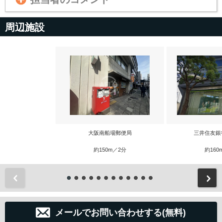
周辺施設
大阪南船場郵便局
三井住友銀
約150m／2分
約160
前
メールでお問い合わせする(無料)