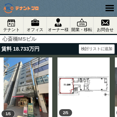
テナント
オフィス
オーナー様
開業・移転
お問合せ
心斎橋MSビル
賃料
18.733
万円
検討リストに追加
2/5
1/5