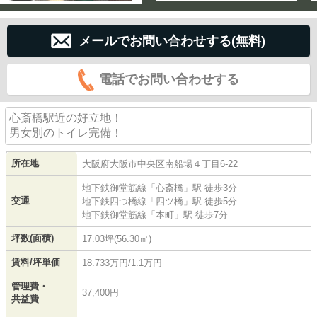
メールでお問い合わせする(無料)
電話でお問い合わせする
心斎橋駅近の好立地！
男女別のトイレ完備！
所在地
大阪府
大阪市中央区
南船場
４丁目6-22
地下鉄御堂筋線
「
心斎橋
」駅 徒歩3分
交通
地下鉄四つ橋線
「
四ツ橋
」駅 徒歩5分
地下鉄御堂筋線
「
本町
」駅 徒歩7分
坪数(面積)
17.03坪(56.30㎡)
賃料/坪単価
18.733万円/1.1万円
管理費・
37,400円
共益費