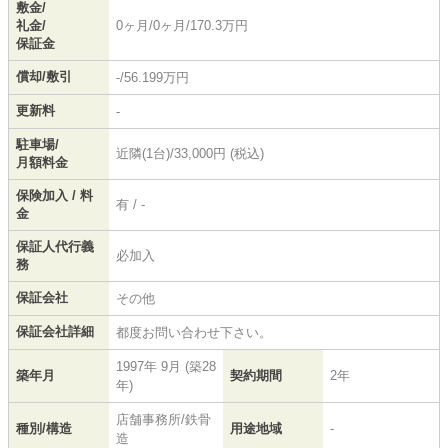
敷金/
礼金/
0ヶ月/0ヶ月/170.3万円
保証金
償却/敷引
-/56.199万円
更新料
-
駐車場/
近隣(1台)/33,000円 (税込)
月額料金
保険加入 / 料
有 / -
金
保証人代行義
必加入
務
保証会社
その他
保証会社詳細
都度お問い合わせ下さい。
1997年 9月 (築28
築年月
契約期間
2年
年)
店舗事務所/鉄骨
種別/構造
用途地域
-
造