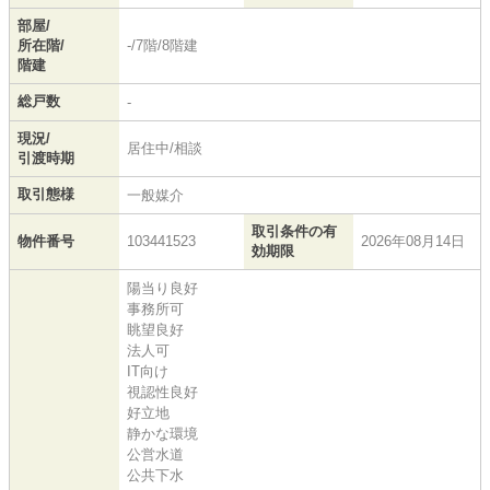
部屋/
所在階/
-/7階/8階建
階建
総戸数
-
現況/
居住中/相談
引渡時期
取引態様
一般媒介
取引条件の有
物件番号
103441523
2026年08月14日
効期限
陽当り良好
事務所可
眺望良好
法人可
IT向け
視認性良好
好立地
静かな環境
公営水道
公共下水