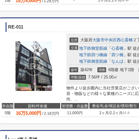
15
万
4,000
円
1階
-
1ヶ月
/
2.2ヶ月
/
-
/
-
/
-
/
1.28
万円
RE-011
大阪府
大阪市中央区
西心斎橋
２丁
住所
交通
地下鉄御堂筋線
「
心斎橋
」駅 徒
地下鉄四つ橋線
「
四ツ橋
」駅 徒
地下鉄御堂筋線
「
なんば
」駅 徒
築42年
6階建 地下1階
築年
階数
7.56坪 / 25.00㎡
坪数/面積
物件より徒歩圏内に当社営業店がござい
容・物販などの様々な業種のニーズに応
尚、...
敷金/礼金/保証金/償却/敷引
所在階
賃料/坪単価
管理費・共益費
16
万
5,000
円
5階
11,000円
2ヶ月
/
2.2ヶ月
/
-
/
-
/
-
/
2.18
万円