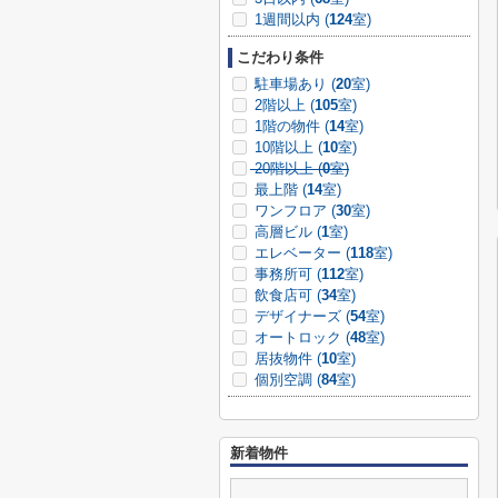
1週間以内 (
124
室)
こだわり条件
駐車場あり (
20
室)
2階以上 (
105
室)
1階の物件 (
14
室)
10階以上 (
10
室)
20階以上 (
0
室)
最上階 (
14
室)
ワンフロア (
30
室)
高層ビル (
1
室)
エレベーター (
118
室)
事務所可 (
112
室)
飲食店可 (
34
室)
デザイナーズ (
54
室)
オートロック (
48
室)
居抜物件 (
10
室)
個別空調 (
84
室)
新着物件