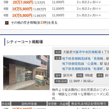
29
万
7,000
円
5階
11,000円
2ヶ月
/
2.2ヶ月
/
-
/
-
/
-
/
1.5
万円
19
万
5,800
円
6階
11,000円
2ヶ月
/
2.2ヶ月
/
-
/
-
/
-
/
1.68
万円
19
万
5,800
円
6階
11,000円
2ヶ月
/
2.2ヶ月
/
-
/
-
/
-
/
1.99
万円
その他の空き情報(全
13
件)を見る
+
シティーコート南船場
大阪府
大阪市中央区
南船場
１丁
住所
交通
地下鉄長堀鶴見緑地
「
長堀橋
」駅
地下鉄御堂筋線
「
心斎橋
」駅 徒
地下鉄長堀鶴見緑地
「
松屋町
」駅
築31年
9階建
鉄
築年
階数
構造
11.99坪 / 39.66㎡
坪数/面積
物件より徒歩圏内に当社営業店がござい
容・物販などの様々な業種のニーズに応
尚、...
敷金/礼金/保証金/償却/敷引
所在階
賃料/坪単価
管理費・共益費