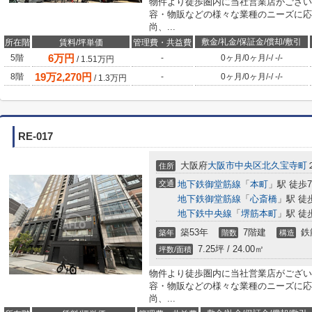
物件より徒歩圏内に当社営業店がござい
容・物販などの様々な業種のニーズに応
尚、...
敷金/礼金/保証金/償却/敷引
所在階
賃料/坪単価
管理費・共益費
6
万円
5階
-
0ヶ月
/
0ヶ月
/
-
/
-
/
-
/
1.51
万円
19
万
2,270
円
8階
-
0ヶ月
/
0ヶ月
/
-
/
-
/
-
/
1.3
万円
RE-017
大阪府
大阪市中央区
北久宝寺町
住所
交通
地下鉄御堂筋線
「
本町
」駅 徒歩
地下鉄御堂筋線
「
心斎橋
」駅 徒
地下鉄中央線
「
堺筋本町
」駅 徒
築53年
7階建
鉄
築年
階数
構造
7.25坪 / 24.00㎡
坪数/面積
物件より徒歩圏内に当社営業店がござい
容・物販などの様々な業種のニーズに応
尚、...