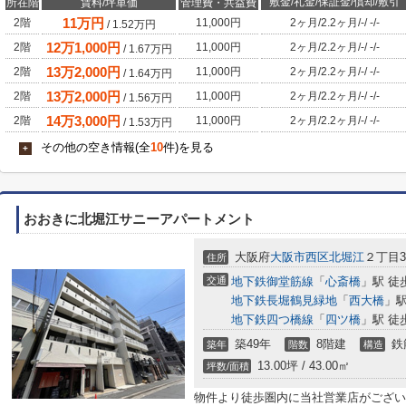
敷金/礼金/保証金/償却/敷引
所在階
賃料/坪単価
管理費・共益費
11
万円
2階
11,000円
2ヶ月
/
2.2ヶ月
/
-
/
-
/
-
/
1.52
万円
12
万
1,000
円
2階
11,000円
2ヶ月
/
2.2ヶ月
/
-
/
-
/
-
/
1.67
万円
13
万
2,000
円
2階
11,000円
2ヶ月
/
2.2ヶ月
/
-
/
-
/
-
/
1.64
万円
13
万
2,000
円
2階
11,000円
2ヶ月
/
2.2ヶ月
/
-
/
-
/
-
/
1.56
万円
14
万
3,000
円
2階
11,000円
2ヶ月
/
2.2ヶ月
/
-
/
-
/
-
/
1.53
万円
その他の空き情報(全
10
件)を見る
+
おおきに北堀江サニーアパートメント
大阪府
大阪市西区
北堀江
２丁目3-
住所
交通
地下鉄御堂筋線
「
心斎橋
」駅 徒
地下鉄長堀鶴見緑地
「
西大橋
」駅
地下鉄四つ橋線
「
四ツ橋
」駅 徒
築49年
8階建
鉄
築年
階数
構造
13.00坪 / 43.00㎡
坪数/面積
物件より徒歩圏内に当社営業店がござい