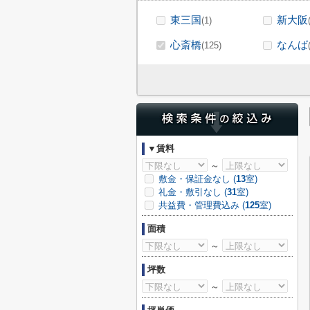
東三国
新大阪
(1)
心斎橋
なんば
(125)
▼賃料
～
敷金・保証金なし (
13
室)
礼金・敷引なし (
31
室)
共益費・管理費込み (
125
室)
面積
～
坪数
～