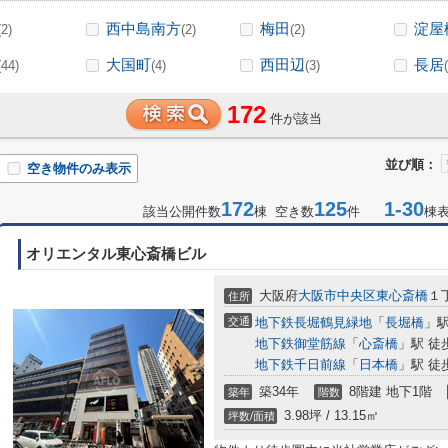
西中島南方
梅田
淀屋
(2)
(2)
(2)
大国町
西田辺
長居
(44)
(4)
(3)
172
件が該当
並び順：
空き物件のみ表示
172
125
1-30
該当公開件数
棟 空き数
件
棟
オリエンタル東心斎橋ビル
大阪府
大阪市中央区
東心斎橋
１丁
住所
交通
地下鉄長堀鶴見緑地
「
長堀橋
」駅
地下鉄御堂筋線
「
心斎橋
」駅 徒
地下鉄千日前線
「
日本橋
」駅 徒
築34年
8階建 地下1階
築年
階数
3.98坪 / 13.15㎡
坪数/面積