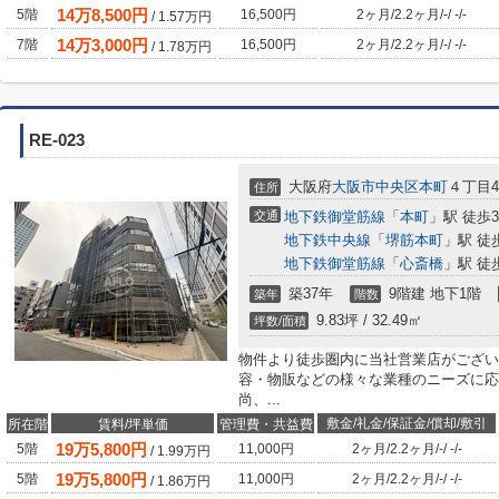
14
万
8,500
円
5階
16,500円
2ヶ月
/
2.2ヶ月
/
-
/
-
/
-
/
1.57
万円
14
万
3,000
円
7階
16,500円
2ヶ月
/
2.2ヶ月
/
-
/
-
/
-
/
1.78
万円
RE-023
大阪府
大阪市中央区
本町
４丁目4-
住所
交通
地下鉄御堂筋線
「
本町
」駅 徒歩
地下鉄中央線
「
堺筋本町
」駅 徒
地下鉄御堂筋線
「
心斎橋
」駅 徒
築37年
9階建 地下1階
築年
階数
9.83坪 / 32.49㎡
坪数/面積
物件より徒歩圏内に当社営業店がござい
容・物販などの様々な業種のニーズに応
尚、...
敷金/礼金/保証金/償却/敷引
所在階
賃料/坪単価
管理費・共益費
19
万
5,800
円
5階
11,000円
2ヶ月
/
2.2ヶ月
/
-
/
-
/
-
/
1.99
万円
19
万
5,800
円
5階
11,000円
2ヶ月
/
2.2ヶ月
/
-
/
-
/
-
/
1.86
万円