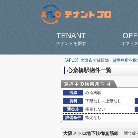
TENANT
OFF
テナントを探す
オフィ
【AFLO】大阪市で貸店舗・貸事務所を
心斎橋駅物件一覧
沿線
心斎橋駅
賃料
下限なし～上限なし
駅徒歩
指定しない
設備条件
指定なし
大阪メトロ地下鉄御堂筋線
駅で絞