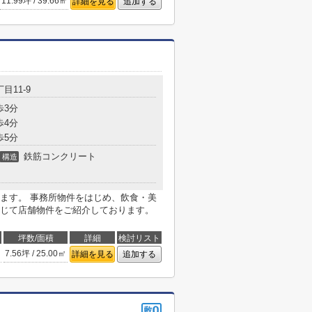
11.99坪 / 39.66㎡
詳細を見る
追加する
目11-9
歩3分
歩4分
歩5分
鉄筋コンクリート
構造
ます。 事務所物件をはじめ、飲食・美
じて店舗物件をご紹介しております。
坪数/面積
詳細
検討リスト
7.56坪 / 25.00㎡
詳細を見る
追加する