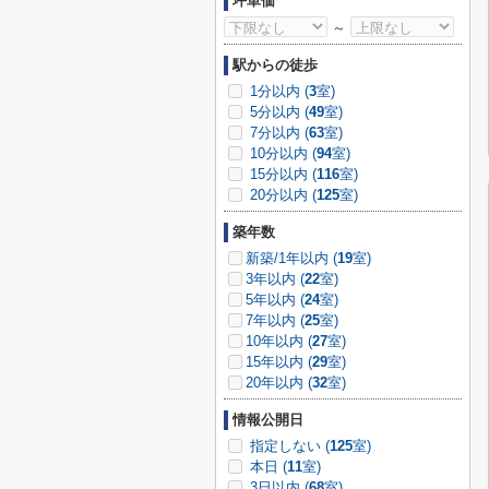
坪単価
～
駅からの徒歩
1分以内 (
3
室)
5分以内 (
49
室)
7分以内 (
63
室)
10分以内 (
94
室)
15分以内 (
116
室)
20分以内 (
125
室)
築年数
新築/1年以内 (
19
室)
3年以内 (
22
室)
5年以内 (
24
室)
7年以内 (
25
室)
10年以内 (
27
室)
15年以内 (
29
室)
20年以内 (
32
室)
情報公開日
指定しない (
125
室)
本日 (
11
室)
3日以内 (
68
室)