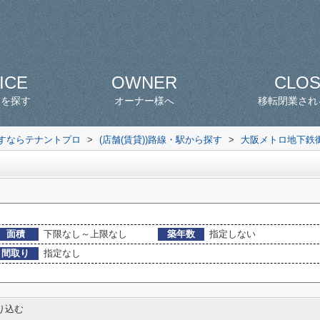
ICE
OWNER
CLO
スを探す
オーナー様へ
移転閉業され
探すならテナントプロ
>
(店舗(賃貸))路線・駅から探す
>
大阪メトロ地下鉄
面積
下限なし～上限なし
築年数
指定しない
間取り
指定なし
り込む