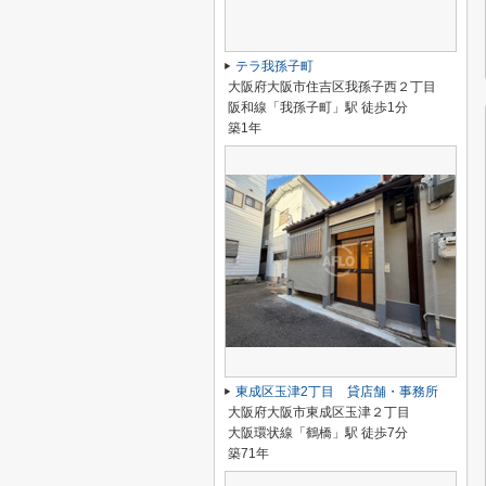
テラ我孫子町
大阪府大阪市住吉区我孫子西２丁目
阪和線「我孫子町」駅 徒歩1分
築1年
東成区玉津2丁目 貸店舗・事務所
大阪府大阪市東成区玉津２丁目
大阪環状線「鶴橋」駅 徒歩7分
築71年