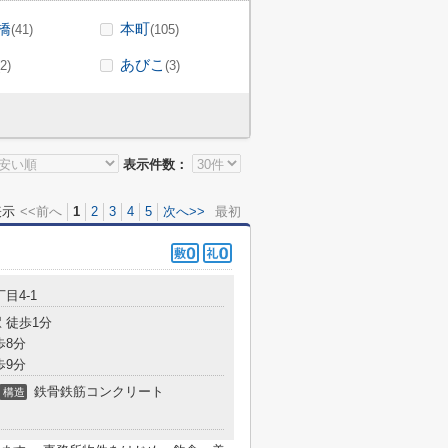
橋
本町
(41)
(105)
あびこ
(2)
(3)
表示件数：
表示
<<前へ
1
2
3
4
5
次へ>>
最初
目4-1
 徒歩1分
歩8分
歩9分
鉄骨鉄筋コンクリート
構造