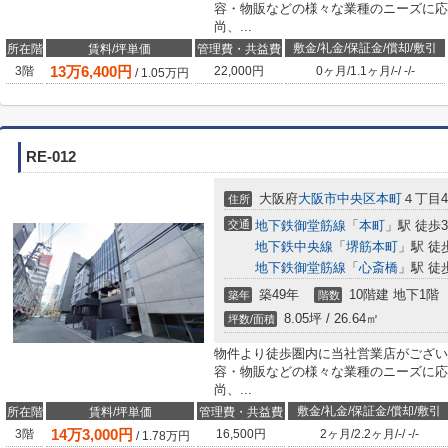
容・物販などの様々な業種のニーズに応
尚、...
敷金/礼金/保証金/償却/敷引
所在階
賃料/坪単価
管理費・共益費
13
万
6,400
円
3階
22,000円
0ヶ月
/
1.1ヶ月
/
-
/
-
/
-
/
1.05
万円
RE-012
大阪府
大阪市中央区
本町
４丁目4-
住所
交通
地下鉄御堂筋線
「
本町
」駅 徒歩
地下鉄中央線
「
堺筋本町
」駅 徒
地下鉄御堂筋線
「
心斎橋
」駅 徒
築49年
10階建 地下1階
築年
階数
8.05坪 / 26.64㎡
坪数/面積
物件より徒歩圏内に当社営業店がござい
容・物販などの様々な業種のニーズに応
尚、...
敷金/礼金/保証金/償却/敷引
所在階
賃料/坪単価
管理費・共益費
14
万
3,000
円
3階
16,500円
2ヶ月
/
2.2ヶ月
/
-
/
-
/
-
/
1.78
万円