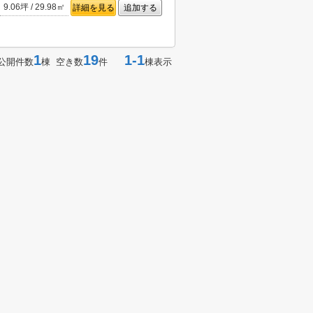
9.06坪 / 29.98㎡
詳細を見る
追加する
1
19
1-1
公開件数
棟 空き数
件
棟表示