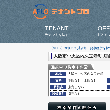
TENANT
OFF
テナントを探す
オフィ
【AFLO】大阪市で貸店舗・貸事務所を
大阪市中央区内久宝寺町 店
地域
大阪市中央区内久宝寺町
賃料
下限なし～上限なし
駅徒歩
指定しない
設備条件
指定なし