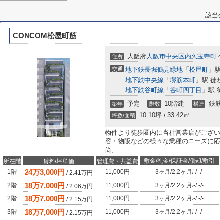
該当
CONCOM松屋町筋
大阪府
大阪市中央区
内久宝寺町
住所
交通
地下鉄長堀鶴見緑地
「
松屋町
」駅
地下鉄中央線
「
堺筋本町
」駅 徒
地下鉄谷町線
「
谷町四丁目
」駅 
予定
10階建
鉄筋
築年
階数
構造
10.10坪 / 33.42㎡
坪数/面積
物件より徒歩圏内に当社営業店がござい
容・物販などの様々な業種のニーズに応
尚、...
敷金/礼金/保証金/償却/敷引
所在階
賃料/坪単価
管理費・共益費
24
万
3,000
円
1階
11,000円
3ヶ月
/
2.2ヶ月
/
-
/
-
/
-
/
2.41
万円
18
万
7,000
円
2階
11,000円
3ヶ月
/
2.2ヶ月
/
-
/
-
/
-
/
2.06
万円
18
万
7,000
円
2階
11,000円
3ヶ月
/
2.2ヶ月
/
-
/
-
/
-
/
2.15
万円
18
万
7,000
円
3階
11,000円
3ヶ月
/
2.2ヶ月
/
-
/
-
/
-
/
2.15
万円