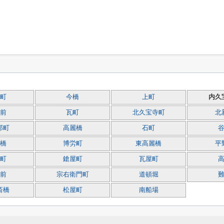
町
今橋
上町
内久
前
瓦町
北久宝寺町
北
郎町
高麗橋
石町
橋
博労町
東高麗橋
平
町
鎗屋町
瓦屋町
前
宗右衛門町
道頓堀
斎橋
松屋町
南船場