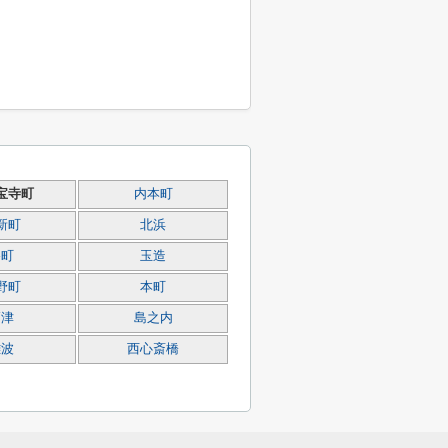
宝寺町
内本町
新町
北浜
谷町
玉造
野町
本町
高津
島之内
難波
西心斎橋