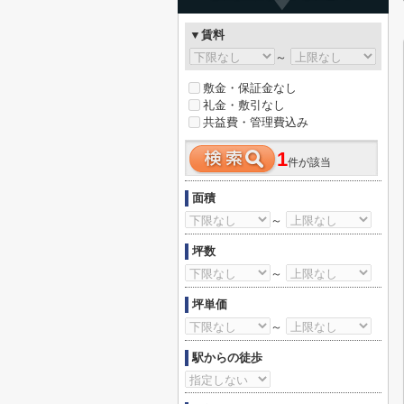
▼賃料
～
敷金・保証金なし
礼金・敷引なし
共益費・管理費込み
1
件が該当
面積
～
坪数
～
坪単価
～
駅からの徒歩