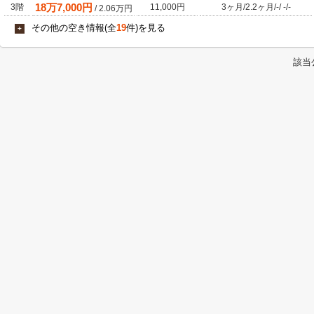
18
万
7,000
円
3階
11,000円
3ヶ月
/
2.2ヶ月
/
-
/
-
/
-
/
2.06
万円
その他の空き情報(全
19
件)を見る
+
該当