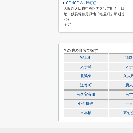
CONCOM松屋町筋
大阪府大阪市中央区内久宝寺町４丁目
地下鉄長堀鶴見緑地「松屋町」駅 徒歩
7分
予定
その他の町名で探す
安土町
淡路
大手通
大手
北浜東
久太
道修町
農人
南久宝寺町
南本
心斎橋筋
千日
日本橋
東心