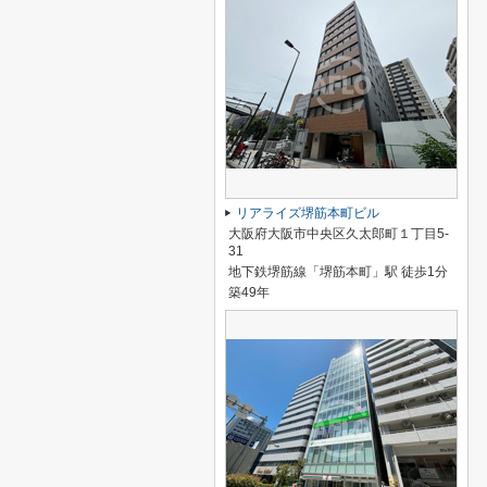
リアライズ堺筋本町ビル
大阪府大阪市中央区久太郎町１丁目5-
31
地下鉄堺筋線「堺筋本町」駅 徒歩1分
築49年