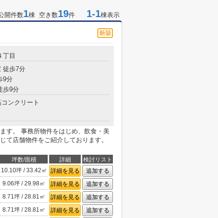
1
19
1-1
公開件数
棟 空き数
件
棟表示
４丁目
 徒歩7分
歩9分
徒歩9分
コンクリート
ます。 事務所物件をはじめ、飲食・美
じて店舗物件をご紹介しております。
坪数/面積
詳細
検討リスト
10.10坪 / 33.42㎡
詳細を見る
追加する
9.06坪 / 29.98㎡
詳細を見る
追加する
8.71坪 / 28.81㎡
詳細を見る
追加する
8.71坪 / 28.81㎡
詳細を見る
追加する