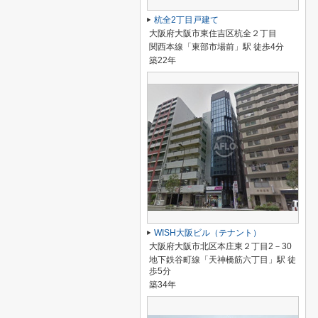
杭全2丁目戸建て
大阪府大阪市東住吉区杭全２丁目
関西本線「東部市場前」駅 徒歩4分
築22年
WISH大阪ビル（テナント）
大阪府大阪市北区本庄東２丁目2－30
地下鉄谷町線「天神橋筋六丁目」駅 徒
歩5分
築34年