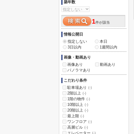
築年数
1
件が該当
情報公開日
指定しない
本日
3日以内
1週間以内
画像・動画あり
画像あり
動画あり
パノラマあり
こだわり条件
駐車場あり
(-)
2階以上
(-)
1階の物件
(-)
10階以上
(-)
20階以上
(-)
最上階
(-)
ワンフロア
(-)
高層ビル
(-)
エレベーター
(-)