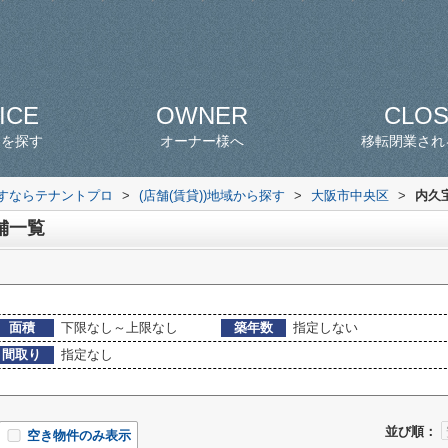
ICE
OWNER
CLO
スを探す
オーナー様へ
移転閉業され
探すならテナントプロ
>
(店舗(賃貸))地域から探す
>
大阪市中央区
>
内久
舗一覧
面積
下限なし～上限なし
築年数
指定しない
間取り
指定なし
並び順：
空き物件のみ表示