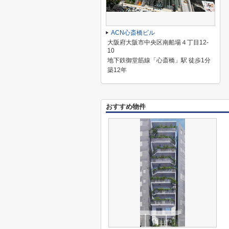
ACN心斎橋ビル
大阪府大阪市中央区南船場４丁目12-
10
地下鉄御堂筋線「心斎橋」駅 徒歩1分
築12年
おすすめ物件