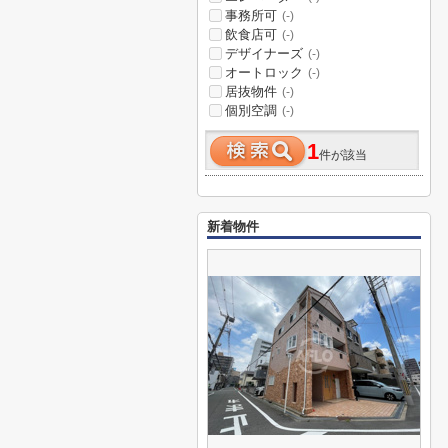
事務所可
(-)
飲食店可
(-)
デザイナーズ
(-)
オートロック
(-)
居抜物件
(-)
個別空調
(-)
1
件が該当
新着物件