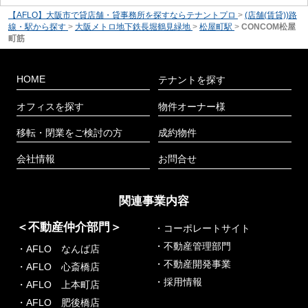
【AFLO】大阪市で貸店舗・貸事務所を探すならテナントプロ
>
(店舗(賃貸))路
線・駅から探す
>
大阪メトロ地下鉄長堀鶴見緑地
>
松屋町駅
>
CONCOM松屋
町筋
HOME
テナントを探す
オフィスを探す
物件オーナー様
移転・閉業をご検討の方
成約物件
会社情報
お問合せ
関連事業内容
＜不動産仲介部門＞
・コーポレートサイト
・不動産管理部門
・AFLO なんば店
・不動産開発事業
・AFLO 心斎橋店
・採用情報
・AFLO 上本町店
・AFLO 肥後橋店