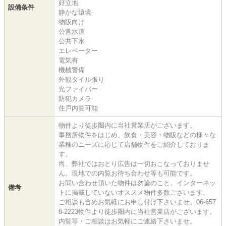
好立地
設備条件
静かな環境
物販向け
公営水道
公共下水
エレベーター
電気有
機械警備
外観タイル張り
光ファイバー
防犯カメラ
住戸内覧可能
物件より徒歩圏内に当社営業店がございます。
事務所物件をはじめ、飲食・美容・物販などの様々な
業種のニーズに応じて店舗物件をご紹介しておりま
す。
尚、弊社ではおとり広告は一切おこなっておりませ
ん。現地での内覧お待ち合わせ等も可能です。
お問い合わせ頂いた物件は勿論のこと、インターネッ
備考
トに掲載していないオススメ物件多数ございます。
ご相談も含めお気軽にお申し付け下さいませ。06-657
8-2223物件より徒歩圏内に当社営業店がございます。
内覧等・ご相談はお気軽にご連絡下さいませ。