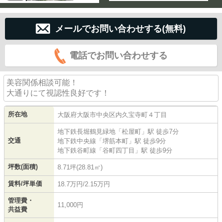
メールでお問い合わせする(無料)
電話でお問い合わせする
美容関係相談可能！
大通りにて視認性良好です！
所在地
大阪府
大阪市中央区
内久宝寺町
４丁目
地下鉄長堀鶴見緑地
「
松屋町
」駅 徒歩7分
交通
地下鉄中央線
「
堺筋本町
」駅 徒歩9分
地下鉄谷町線
「
谷町四丁目
」駅 徒歩9分
坪数(面積)
8.71坪(28.81㎡)
賃料/坪単価
18.7万円/2.15万円
管理費・
11,000円
共益費