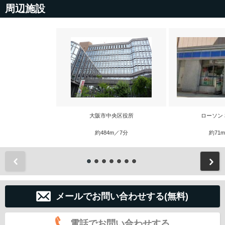
周辺施設
大阪市中央区役所
ローソン
約484m／7分
約71
前
メールでお問い合わせする(無料)
電話でお問い合わせする