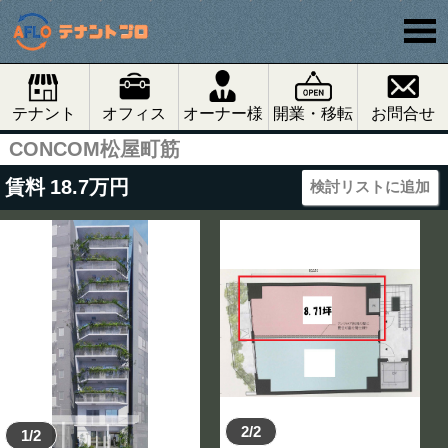
テナント
オフィス
オーナー様
開業・移転
お問合せ
CONCOM松屋町筋
賃料
18.7
万円
検討リストに追加
2/2
1/2