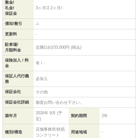
敷金/
礼金/
3ヶ月/2.2ヶ月/-
保証金
償却/敷引
-/-
更新料
-
駐車場/
近隣(1台)/33,000円 (税込)
月額料金
保険加入 / 料
有 / -
金
保証人代行義
必加入
務
保証会社
その他
保証会社詳細
都度お問い合わせ下さい。
2026年 9月 (予
築年月
契約期間
2年
定)
店舗事務所/鉄筋
種別/構造
用途地域
-
コンクリート