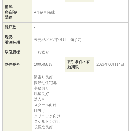
部屋/
所在階/
-/3階/10階建
階建
総戸数
-
現況/
未完成/2027年01月上旬予定
引渡時期
取引態様
一般媒介
取引条件の有
物件番号
100045819
2026年08月14日
効期限
陽当り良好
閑静な住宅地
事務所可
眺望良好
法人可
スクール向け
IT向け
クリニック向け
スケルトン渡し
視認性良好