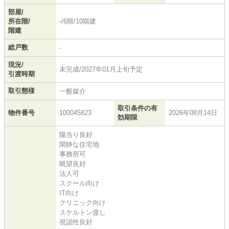
部屋/
所在階/
-/6階/10階建
階建
総戸数
-
現況/
未完成/2027年01月上旬予定
引渡時期
取引態様
一般媒介
取引条件の有
物件番号
100045823
2026年08月14日
効期限
陽当り良好
閑静な住宅地
事務所可
眺望良好
法人可
スクール向け
IT向け
クリニック向け
スケルトン渡し
視認性良好