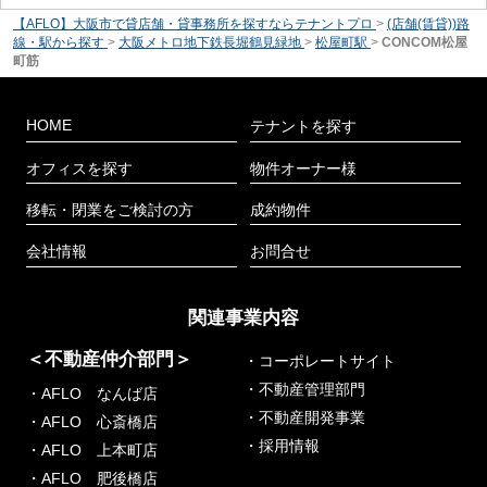
【AFLO】大阪市で貸店舗・貸事務所を探すならテナントプロ
>
(店舗(賃貸))路
線・駅から探す
>
大阪メトロ地下鉄長堀鶴見緑地
>
松屋町駅
>
CONCOM松屋
町筋
HOME
テナントを探す
オフィスを探す
物件オーナー様
移転・閉業をご検討の方
成約物件
会社情報
お問合せ
関連事業内容
＜不動産仲介部門＞
・コーポレートサイト
・不動産管理部門
・AFLO なんば店
・不動産開発事業
・AFLO 心斎橋店
・採用情報
・AFLO 上本町店
・AFLO 肥後橋店