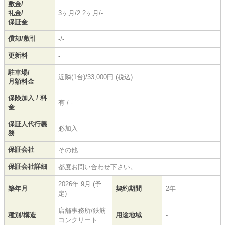
敷金/
礼金/
3ヶ月/2.2ヶ月/-
保証金
償却/敷引
-/-
更新料
-
駐車場/
近隣(1台)/33,000円 (税込)
月額料金
保険加入 / 料
有 / -
金
保証人代行義
必加入
務
保証会社
その他
保証会社詳細
都度お問い合わせ下さい。
2026年 9月 (予
築年月
契約期間
2年
定)
店舗事務所/鉄筋
種別/構造
用途地域
-
コンクリート