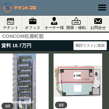
テナント
オフィス
オーナー様
開業・移転
お問合せ
CONCOM松屋町筋
賃料
18.7
万円
検討リストに追加
2/2
1/2