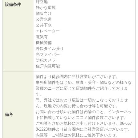
好立地
設備条件
静かな環境
物販向け
公営水道
公共下水
エレベーター
電気有
機械警備
外観タイル張り
光ファイバー
防犯カメラ
住戸内覧可能
物件より徒歩圏内に当社営業店がございます。
事務所物件をはじめ、飲食・美容・物販などの様々な
業種のニーズに応じて店舗物件をご紹介しておりま
す。
尚、弊社ではおとり広告は一切おこなっておりませ
ん。現地での内覧お待ち合わせ等も可能です。
お問い合わせ頂いた物件は勿論のこと、インターネッ
備考
トに掲載していないオススメ物件多数ございます。
ご相談も含めお気軽にお申し付け下さいませ。06-657
8-2223物件より徒歩圏内に当社営業店がございます。
内覧等・ご相談はお気軽にご連絡下さいませ。