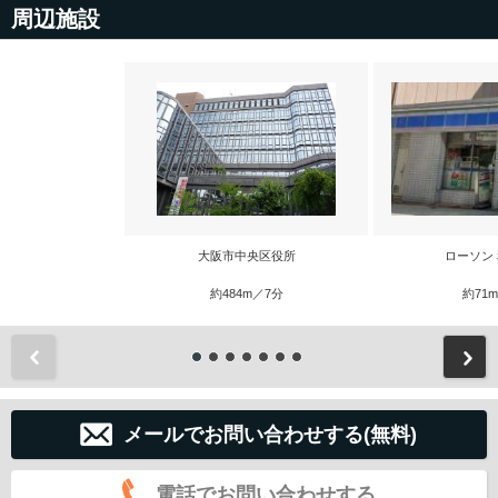
周辺施設
大阪市中央区役所
ローソン
約484m／7分
約71
前
メールでお問い合わせする(無料)
電話でお問い合わせする