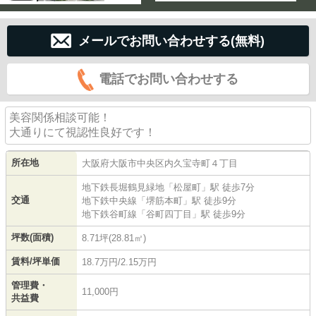
メールでお問い合わせする(無料)
電話でお問い合わせする
美容関係相談可能！
大通りにて視認性良好です！
所在地
大阪府
大阪市中央区
内久宝寺町
４丁目
地下鉄長堀鶴見緑地
「
松屋町
」駅 徒歩7分
交通
地下鉄中央線
「
堺筋本町
」駅 徒歩9分
地下鉄谷町線
「
谷町四丁目
」駅 徒歩9分
坪数(面積)
8.71坪(28.81㎡)
賃料/坪単価
18.7万円/2.15万円
管理費・
11,000円
共益費