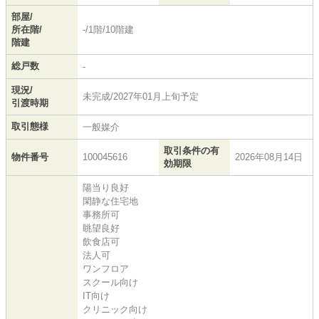
部屋/
所在階/
-/1階/10階建
階建
総戸数
-
現況/
未完成/2027年01月上旬予定
引渡時期
取引態様
一般媒介
取引条件の有
物件番号
100045616
2026年08月14日
効期限
陽当り良好
閑静な住宅地
事務所可
眺望良好
飲食店可
法人可
ワンフロア
スクール向け
IT向け
クリニック向け