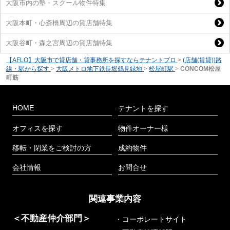
大阪市内の塾・スクール物件特集
大阪本町・心斎橋周辺の貸店舗特集
大阪谷町・森之宮周辺の貸店舗特集
【AFLO】大阪市で貸店舗・貸事務所を探すならテナントプロ
>
(店舗(賃貸))路
線・駅から探す
>
大阪メトロ地下鉄長堀鶴見緑地
>
松屋町駅
>
CONCOM松屋
町筋
HOME
テナントを探す
オフィスを探す
物件オーナー様
移転・閉業をご検討の方
成約物件
会社情報
お問合せ
関連事業内容
＜不動産仲介部門＞
・コーポレートサイト