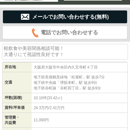
メールでお問い合わせする(無料)
電話でお問い合わせする
軽飲食や美容関係相談可能！
大通りにて視認性良好です！
所在地
大阪府
大阪市中央区
内久宝寺町
４丁目
地下鉄長堀鶴見緑地
「
松屋町
」駅 徒歩7分
交通
地下鉄中央線
「
堺筋本町
」駅 徒歩9分
地下鉄谷町線
「
谷町四丁目
」駅 徒歩9分
坪数(面積)
10.10坪(33.42㎡)
賃料/坪単価
24.3万円/2.41万円
管理費・
11,000円
共益費