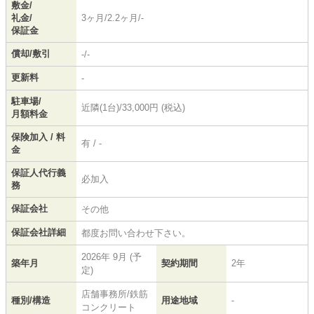
敷金/
礼金/
3ヶ月/2.2ヶ月/-
保証金
償却/敷引
-/-
更新料
-
駐車場/
近隣(1台)/33,000円 (税込)
月額料金
保険加入 / 料
有 / -
金
保証人代行義
必加入
務
保証会社
その他
保証会社詳細
都度お問い合わせ下さい。
2026年 9月 (予
築年月
契約期間
2年
定)
店舗事務所/鉄筋
種別/構造
用途地域
-
コンクリート