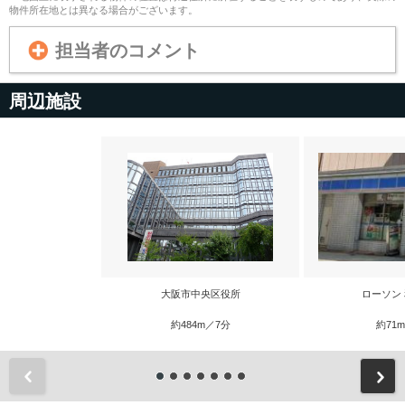
物件所在地とは異なる場合がございます。
担当者のコメント
周辺施設
大阪市中央区役所
ローソン
約484m／7分
約71
前