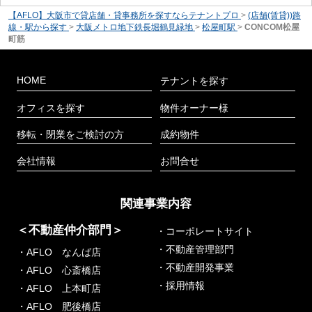
【AFLO】大阪市で貸店舗・貸事務所を探すならテナントプロ
>
(店舗(賃貸))路
線・駅から探す
>
大阪メトロ地下鉄長堀鶴見緑地
>
松屋町駅
>
CONCOM松屋
町筋
HOME
テナントを探す
オフィスを探す
物件オーナー様
移転・閉業をご検討の方
成約物件
会社情報
お問合せ
関連事業内容
＜不動産仲介部門＞
・コーポレートサイト
・不動産管理部門
・AFLO なんば店
・不動産開発事業
・AFLO 心斎橋店
・採用情報
・AFLO 上本町店
・AFLO 肥後橋店