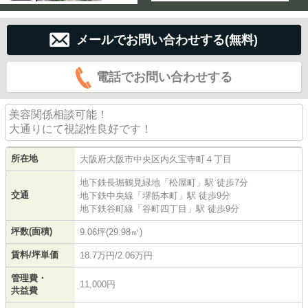
メールでお問い合わせする(無料)
電話でお問い合わせする
美容関係相談可能！
大通りにて視認性良好です！
所在地
大阪府
大阪市中央区
内久宝寺町
４丁目
地下鉄長堀鶴見緑地
「
松屋町
」駅 徒歩7分
交通
地下鉄中央線
「
堺筋本町
」駅 徒歩9分
地下鉄谷町線
「
谷町四丁目
」駅 徒歩9分
坪数(面積)
9.06坪(29.98㎡)
賃料/坪単価
18.7万円/2.06万円
管理費・
11,000円
共益費