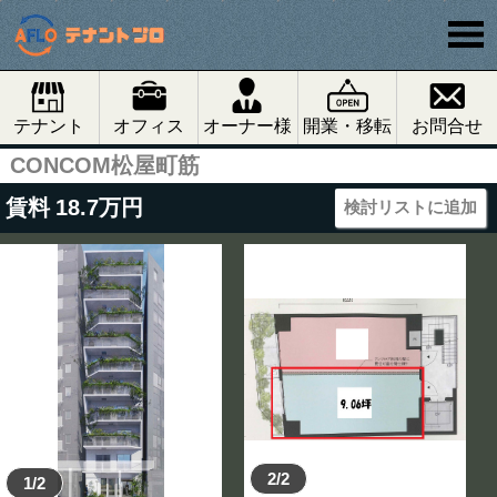
テナント
オフィス
オーナー様
開業・移転
お問合せ
CONCOM松屋町筋
賃料
18.7
万円
検討リストに追加
2/2
1/2