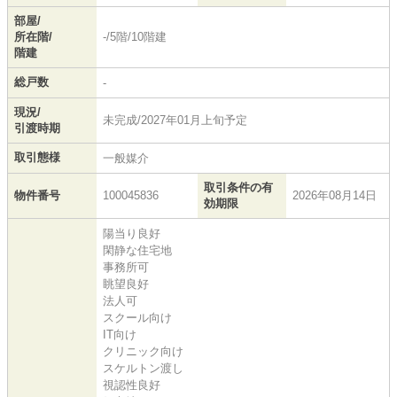
部屋/
所在階/
-/5階/10階建
階建
総戸数
-
現況/
未完成/2027年01月上旬予定
引渡時期
取引態様
一般媒介
取引条件の有
物件番号
100045836
2026年08月14日
効期限
陽当り良好
閑静な住宅地
事務所可
眺望良好
法人可
スクール向け
IT向け
クリニック向け
スケルトン渡し
視認性良好