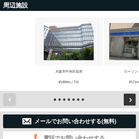
周辺施設
大阪市中央区役所
ローソン
約484m／7分
約71
前
メールでお問い合わせする(無料)
電話でお問い合わせする