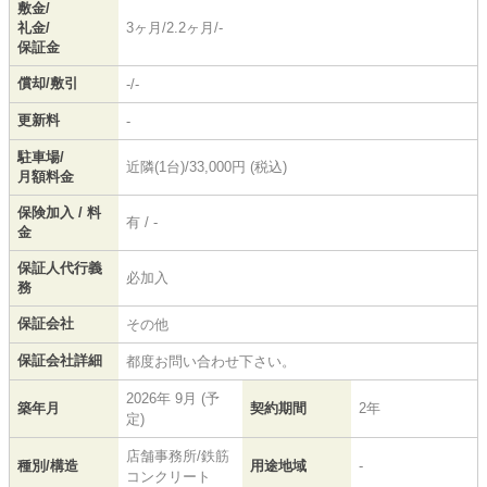
敷金/
礼金/
3ヶ月/2.2ヶ月/-
保証金
償却/敷引
-/-
更新料
-
駐車場/
近隣(1台)/33,000円 (税込)
月額料金
保険加入 / 料
有 / -
金
保証人代行義
必加入
務
保証会社
その他
保証会社詳細
都度お問い合わせ下さい。
2026年 9月 (予
築年月
契約期間
2年
定)
店舗事務所/鉄筋
種別/構造
用途地域
-
コンクリート