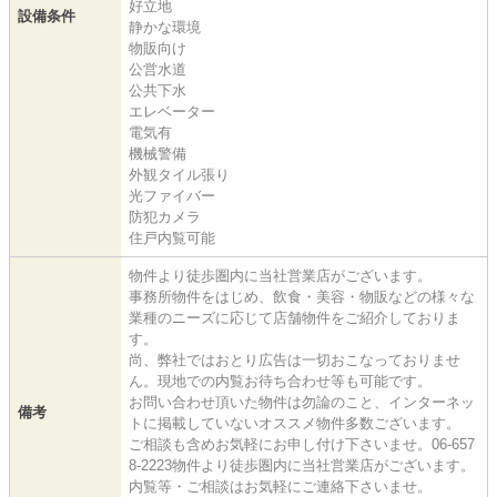
好立地
設備条件
静かな環境
物販向け
公営水道
公共下水
エレベーター
電気有
機械警備
外観タイル張り
光ファイバー
防犯カメラ
住戸内覧可能
物件より徒歩圏内に当社営業店がございます。
事務所物件をはじめ、飲食・美容・物販などの様々な
業種のニーズに応じて店舗物件をご紹介しておりま
す。
尚、弊社ではおとり広告は一切おこなっておりませ
ん。現地での内覧お待ち合わせ等も可能です。
お問い合わせ頂いた物件は勿論のこと、インターネッ
備考
トに掲載していないオススメ物件多数ございます。
ご相談も含めお気軽にお申し付け下さいませ。06-657
8-2223物件より徒歩圏内に当社営業店がございます。
内覧等・ご相談はお気軽にご連絡下さいませ。