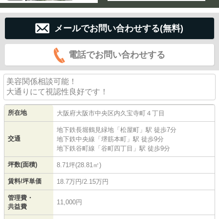
メールでお問い合わせする(無料)
電話でお問い合わせする
美容関係相談可能！
大通りにて視認性良好です！
所在地
大阪府
大阪市中央区
内久宝寺町
４丁目
地下鉄長堀鶴見緑地
「
松屋町
」駅 徒歩7分
交通
地下鉄中央線
「
堺筋本町
」駅 徒歩9分
地下鉄谷町線
「
谷町四丁目
」駅 徒歩9分
坪数(面積)
8.71坪(28.81㎡)
賃料/坪単価
18.7万円/2.15万円
管理費・
11,000円
共益費