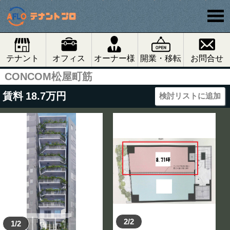
テナント
オフィス
オーナー様
開業・移転
お問合せ
CONCOM松屋町筋
賃料
18.7
万円
検討リストに追加
2/2
1/2