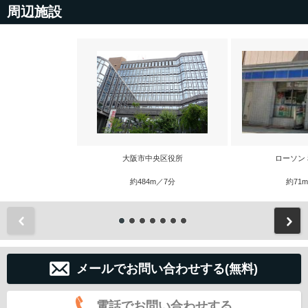
周辺施設
大阪市中央区役所
ローソン
約484m／7分
約71
前
メールでお問い合わせする(無料)
電話でお問い合わせする