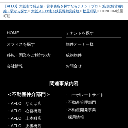
【AFLO】大阪市で貸店舗・貸事務所を探すならテナントプロ
>
(店舗(賃貸))路
線・駅から探す
>
大阪メトロ地下鉄長堀鶴見緑地
>
松屋町駅
>
CONCOM松屋
町筋
HOME
テナントを探す
オフィスを探す
物件オーナー様
移転・閉業をご検討の方
成約物件
会社情報
お問合せ
関連事業内容
＜不動産仲介部門＞
・コーポレートサイト
・不動産管理部門
・AFLO なんば店
・不動産開発事業
・AFLO 心斎橋店
・採用情報
・AFLO 上本町店
・AFLO 肥後橋店