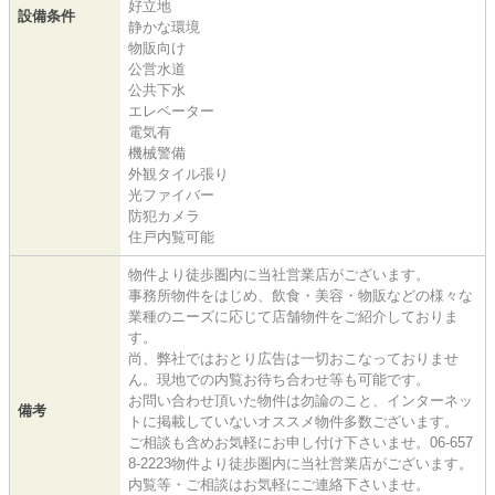
好立地
設備条件
静かな環境
物販向け
公営水道
公共下水
エレベーター
電気有
機械警備
外観タイル張り
光ファイバー
防犯カメラ
住戸内覧可能
物件より徒歩圏内に当社営業店がございます。
事務所物件をはじめ、飲食・美容・物販などの様々な
業種のニーズに応じて店舗物件をご紹介しておりま
す。
尚、弊社ではおとり広告は一切おこなっておりませ
ん。現地での内覧お待ち合わせ等も可能です。
お問い合わせ頂いた物件は勿論のこと、インターネッ
備考
トに掲載していないオススメ物件多数ございます。
ご相談も含めお気軽にお申し付け下さいませ。06-657
8-2223物件より徒歩圏内に当社営業店がございます。
内覧等・ご相談はお気軽にご連絡下さいませ。