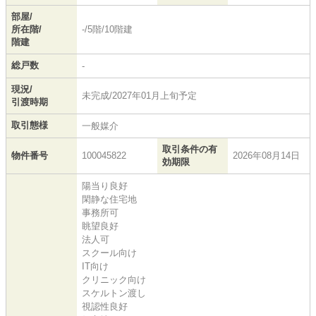
部屋/
所在階/
-/5階/10階建
階建
総戸数
-
現況/
未完成/2027年01月上旬予定
引渡時期
取引態様
一般媒介
取引条件の有
物件番号
100045822
2026年08月14日
効期限
陽当り良好
閑静な住宅地
事務所可
眺望良好
法人可
スクール向け
IT向け
クリニック向け
スケルトン渡し
視認性良好