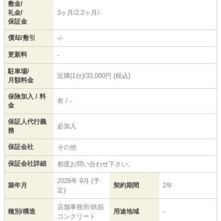
敷金/
礼金/
3ヶ月/2.2ヶ月/-
保証金
償却/敷引
-/-
更新料
-
駐車場/
近隣(1台)/33,000円 (税込)
月額料金
保険加入 / 料
有 / -
金
保証人代行義
必加入
務
保証会社
その他
保証会社詳細
都度お問い合わせ下さい。
2026年 9月 (予
築年月
契約期間
2年
定)
店舗事務所/鉄筋
種別/構造
用途地域
-
コンクリート