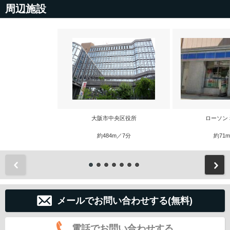
周辺施設
大阪市中央区役所
ローソン
約484m／7分
約71
前
メールでお問い合わせする(無料)
電話でお問い合わせする