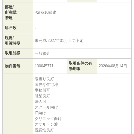
部屋/
所在階/
-/2階/10階建
階建
総戸数
-
現況/
未完成/2027年01月上旬予定
引渡時期
取引態様
一般媒介
取引条件の有
物件番号
100045771
2026年08月14日
効期限
陽当り良好
閑静な住宅地
事務所可
眺望良好
法人可
スクール向け
IT向け
クリニック向け
スケルトン渡し
視認性良好