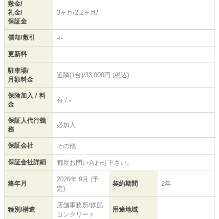
敷金/
礼金/
3ヶ月/2.2ヶ月/-
保証金
償却/敷引
-/-
更新料
-
駐車場/
近隣(1台)/33,000円 (税込)
月額料金
保険加入 / 料
有 / -
金
保証人代行義
必加入
務
保証会社
その他
保証会社詳細
都度お問い合わせ下さい。
2026年 9月 (予
築年月
契約期間
2年
定)
店舗事務所/鉄筋
種別/構造
用途地域
-
コンクリート