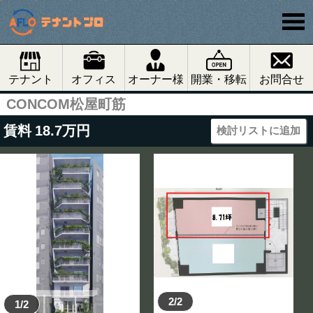
テナント
オフィス
オーナー様
開業・移転
お問合せ
CONCOM松屋町筋
賃料
18.7
万円
検討リストに追加
2/2
1/2