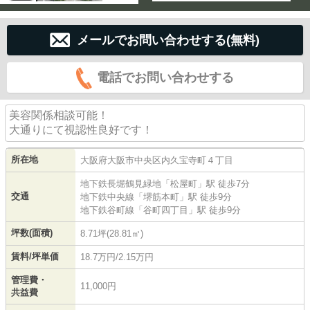
メールでお問い合わせする(無料)
電話でお問い合わせする
美容関係相談可能！
大通りにて視認性良好です！
所在地
大阪府
大阪市中央区
内久宝寺町
４丁目
地下鉄長堀鶴見緑地
「
松屋町
」駅 徒歩7分
交通
地下鉄中央線
「
堺筋本町
」駅 徒歩9分
地下鉄谷町線
「
谷町四丁目
」駅 徒歩9分
坪数(面積)
8.71坪(28.81㎡)
賃料/坪単価
18.7万円/2.15万円
管理費・
11,000円
共益費