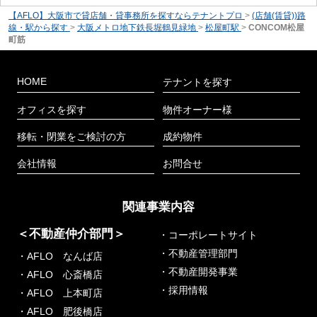
【AFLO】大阪市で貸店舗・貸事務所を探すならテナントプロ
>
(店舗(賃貸))路
線・駅から探す
>
大阪メトロ地下鉄長堀鶴見緑地
>
松屋町駅
>
CONCOM松屋
町筋
HOME
テナントを探す
オフィスを探す
物件オーナー様
移転・閉業をご検討の方
成約物件
会社情報
お問合せ
関連事業内容
＜不動産仲介部門＞
・コーポレートサイト
・不動産管理部門
・AFLO なんば店
・不動産開発事業
・AFLO 心斎橋店
・採用情報
・AFLO 上本町店
・AFLO 肥後橋店