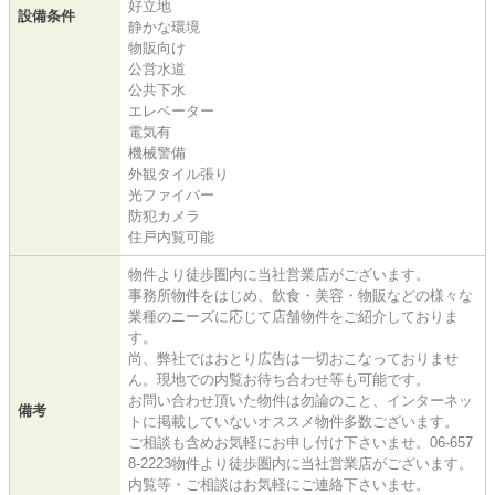
好立地
設備条件
静かな環境
物販向け
公営水道
公共下水
エレベーター
電気有
機械警備
外観タイル張り
光ファイバー
防犯カメラ
住戸内覧可能
物件より徒歩圏内に当社営業店がございます。
事務所物件をはじめ、飲食・美容・物販などの様々な
業種のニーズに応じて店舗物件をご紹介しておりま
す。
尚、弊社ではおとり広告は一切おこなっておりませ
ん。現地での内覧お待ち合わせ等も可能です。
お問い合わせ頂いた物件は勿論のこと、インターネッ
備考
トに掲載していないオススメ物件多数ございます。
ご相談も含めお気軽にお申し付け下さいませ。06-657
8-2223物件より徒歩圏内に当社営業店がございます。
内覧等・ご相談はお気軽にご連絡下さいませ。