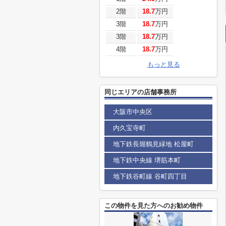
2階
18.7
万円
3階
18.7
万円
3階
18.7
万円
4階
18.7
万円
もっと見る
同じエリアの店舗事務所
大阪市中央区
内久宝寺町
地下鉄長堀鶴見緑地 松屋町
地下鉄中央線 堺筋本町
地下鉄谷町線 谷町四丁目
この物件を見た方へのお勧め物件