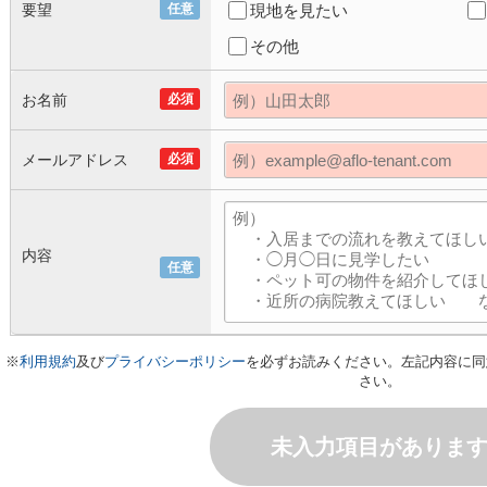
要望
任意
現地を見たい
その他
お名前
必須
メールアドレス
必須
内容
任意
※
利用規約
及び
プライバシーポリシー
を必ずお読みください。左記内容に同
さい。
未入力項目がありま