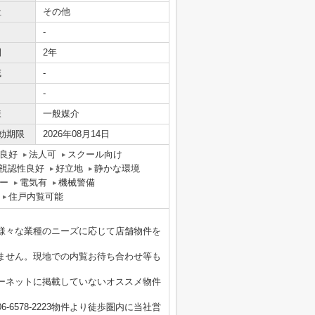
社
その他
-
間
2年
域
-
-
様
一般媒介
効期限
2026年08月14日
良好
法人可
スクール向け
視認性良好
好立地
静かな環境
ー
電気有
機械警備
住戸内覧可能
様々な業種のニーズに応じて店舗物件を
ません。現地での内覧お待ち合わせ等も
ーネットに掲載していないオススメ物件
6578-2223物件より徒歩圏内に当社営