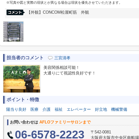
※写真や図と実際の現状とが異なる場合は現状を優先させていただきます。
【外観】CONCOM松屋町筋 外観
担当者のコメント
三宮清孝
美容関係相談可能！
大通りにて視認性良好です！
ポイント・特徴
陽当り良好
医療
介護
福祉
エレベーター
好立地
機械警備
お問い合わせは
AFLOファミリーサロンまで
06-6578-2223
〒542-0081
大阪府大阪市中央区南船場３丁