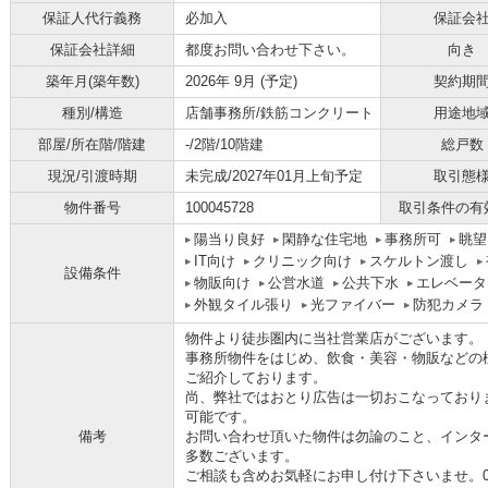
保証人代行義務
必加入
保証会
保証会社詳細
都度お問い合わせ下さい。
向き
築年月(築年数)
2026年 9月 (予定)
契約期
種別/構造
店舗事務所/鉄筋コンクリート
用途地
部屋/所在階/階建
-/2階/10階建
総戸数
現況/引渡時期
未完成/2027年01月上旬予定
取引態
物件番号
100045728
取引条件の有
陽当り良好
閑静な住宅地
事務所可
眺望
IT向け
クリニック向け
スケルトン渡し
設備条件
物販向け
公営水道
公共下水
エレベータ
外観タイル張り
光ファイバー
防犯カメラ
物件より徒歩圏内に当社営業店がございます。
事務所物件をはじめ、飲食・美容・物販などの
ご紹介しております。
尚、弊社ではおとり広告は一切おこなっており
可能です。
備考
お問い合わせ頂いた物件は勿論のこと、インタ
多数ございます。
ご相談も含めお気軽にお申し付け下さいませ。06-