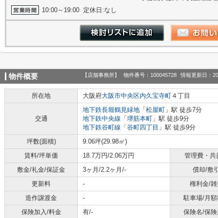
10:00～19:00 定休日:なし
【店舗事務所】
物件番号：100045728
情報更新日：20
物件概要
所在地
大阪府
大阪市中央区
内久宝寺町
４丁目
地下鉄長堀鶴見緑地
「
松屋町
」駅 徒歩7分
交通
地下鉄中央線
「
堺筋本町
」駅 徒歩9分
地下鉄谷町線
「
谷町四丁目
」駅 徒歩9分
坪数(面積)
9.06坪(29.98㎡)
賃料/坪単価
18.7万円/2.06万円
管理費・共
敷金/礼金/保証金
3ヶ月/2.2ヶ月/-
償却/敷
更新料
-
権利金/雑
造作譲渡金
-
駐車場/月額
保険加入/料金
有/-
保険名/保険