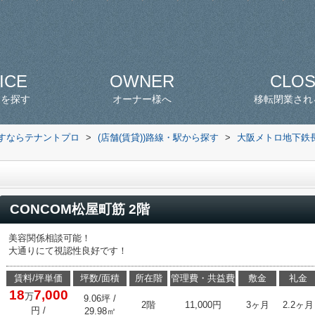
ICE
OWNER
CLO
スを探す
オーナー様へ
移転閉業され
探すならテナントプロ
>
(店舗(賃貸))路線・駅から探す
>
大阪メトロ地下鉄
CONCOM松屋町筋 2階
美容関係相談可能！
大通りにて視認性良好です！
賃料/坪単価
坪数/面積
所在階
管理費・共益費
敷金
礼金
18
7,000
万
9.06坪 /
2階
11,000円
3ヶ月
2.2ヶ月
円
/
29.98㎡