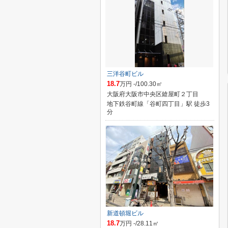
三洋谷町ビル
18.7
万円 -/100.30㎡
大阪府大阪市中央区鎗屋町２丁目
地下鉄谷町線「谷町四丁目」駅 徒歩3
分
新道頓堀ビル
18.7
万円 -/28.11㎡