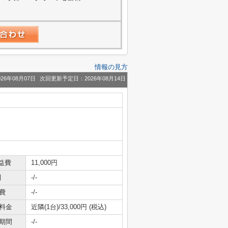
情報の見方
26年08月07日
次回更新予定日：2026年08月14日
益費
11,000円
引
-/-
費
-/-
料金
近隣(1台)/33,000円 (税込)
期間
-/-