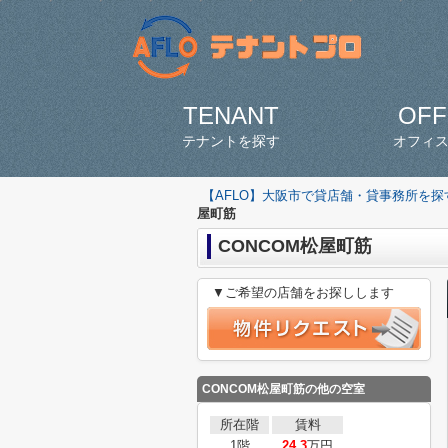
TENANT
OFF
テナントを探す
オフィ
【AFLO】大阪市で貸店舗・貸事務所を
屋町筋
CONCOM松屋町筋
▼ご希望の店舗をお探しします
CONCOM松屋町筋の他の空室
所在階
賃料
1階
24.3
万円