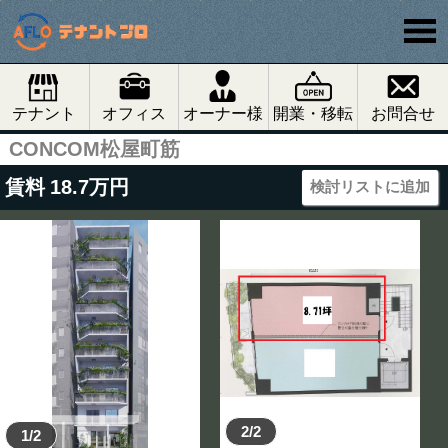
テナント
オフィス
オーナー様
開業・移転
お問合せ
CONCOM松屋町筋
賃料
18.7
万円
検討リストに追加
2/2
1/2