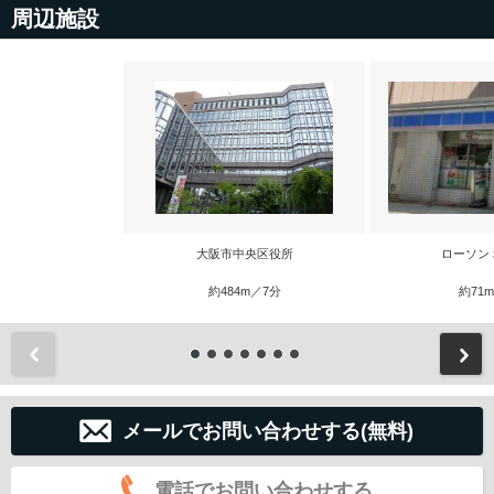
周辺施設
大阪市中央区役所
ローソン
約484m／7分
約71
前
メールでお問い合わせする(無料)
電話でお問い合わせする