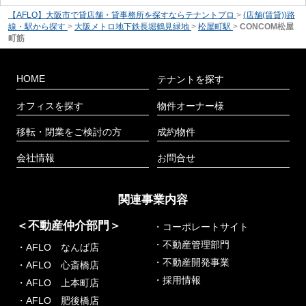
【AFLO】大阪市で貸店舗・貸事務所を探すならテナントプロ
>
(店舗(賃貸))路
線・駅から探す
>
大阪メトロ地下鉄長堀鶴見緑地
>
松屋町駅
>
CONCOM松屋
町筋
HOME
テナントを探す
オフィスを探す
物件オーナー様
移転・閉業をご検討の方
成約物件
会社情報
お問合せ
関連事業内容
＜不動産仲介部門＞
・コーポレートサイト
・不動産管理部門
・AFLO なんば店
・不動産開発事業
・AFLO 心斎橋店
・採用情報
・AFLO 上本町店
・AFLO 肥後橋店