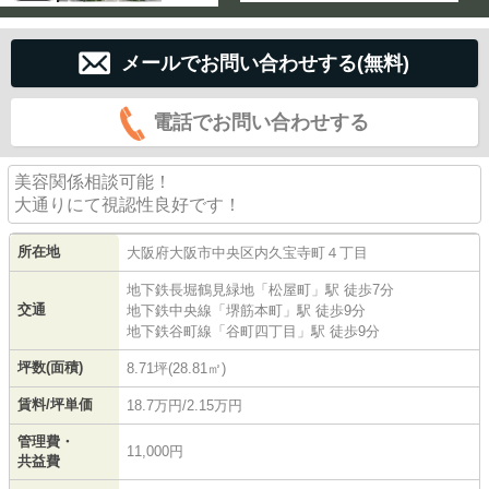
メールでお問い合わせする(無料)
電話でお問い合わせする
美容関係相談可能！
大通りにて視認性良好です！
所在地
大阪府
大阪市中央区
内久宝寺町
４丁目
地下鉄長堀鶴見緑地
「
松屋町
」駅 徒歩7分
交通
地下鉄中央線
「
堺筋本町
」駅 徒歩9分
地下鉄谷町線
「
谷町四丁目
」駅 徒歩9分
坪数(面積)
8.71坪(28.81㎡)
賃料/坪単価
18.7万円/2.15万円
管理費・
11,000円
共益費