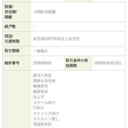
部屋/
所在階/
-/10階/10階建
階建
総戸数
-
現況/
未完成/2027年01月上旬予定
引渡時期
取引態様
一般媒介
取引条件の有
物件番号
100045829
2026年08月14日
効期限
陽当り良好
閑静な住宅地
事務所可
眺望良好
法人可
スクール向け
IT向け
クリニック向け
スケルトン渡し
視認性良好