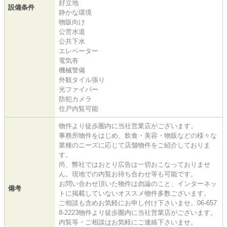
好立地
設備条件
静かな環境
物販向け
公営水道
公共下水
エレベーター
電気有
機械警備
外観タイル張り
光ファイバー
防犯カメラ
住戸内覧可能
物件より徒歩圏内に当社営業店がございます。
事務所物件をはじめ、飲食・美容・物販などの様々な
業種のニーズに応じて店舗物件をご紹介しておりま
す。
尚、弊社ではおとり広告は一切おこなっておりませ
ん。現地での内覧お待ち合わせ等も可能です。
お問い合わせ頂いた物件は勿論のこと、インターネッ
備考
トに掲載していないオススメ物件多数ございます。
ご相談も含めお気軽にお申し付け下さいませ。06-657
8-2223物件より徒歩圏内に当社営業店がございます。
内覧等・ご相談はお気軽にご連絡下さいませ。