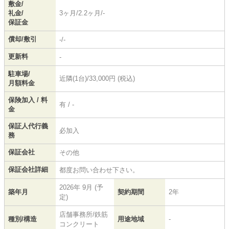
敷金/
礼金/
3ヶ月/2.2ヶ月/-
保証金
償却/敷引
-/-
更新料
-
駐車場/
近隣(1台)/33,000円 (税込)
月額料金
保険加入 / 料
有 / -
金
保証人代行義
必加入
務
保証会社
その他
保証会社詳細
都度お問い合わせ下さい。
2026年 9月 (予
築年月
契約期間
2年
定)
店舗事務所/鉄筋
種別/構造
用途地域
-
コンクリート