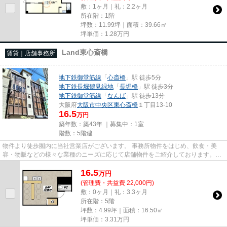
敷：1ヶ月｜礼：2.2ヶ月
所在階：1階
坪数：11.99坪｜面積：39.66㎡
坪単価：
1.28
万円
Land東心斎橋
賃貸｜店舗事務所
地下鉄御堂筋線
「
心斎橋
」駅 徒歩5分
地下鉄長堀鶴見緑地
「
長堀橋
」駅 徒歩3分
地下鉄御堂筋線
「
なんば
」駅 徒歩13分
大阪府
大阪市中央区
東心斎橋
１丁目13-10
16.5
万円
築年数：築43年 ｜募集中：
1室
階数：5階建
物件より徒歩圏内に当社営業店がございます。 事務所物件をはじめ、飲食・美
容・物販などの様々な業種のニーズに応じて店舗物件をご紹介しております。
尚、弊社ではおとり広告は一切...
16.5
万
円
(管理費・共益費 22,000円)
敷：0ヶ月｜礼：3.3ヶ月
所在階：5階
坪数：4.99坪｜面積：16.50㎡
坪単価：
3.31
万円