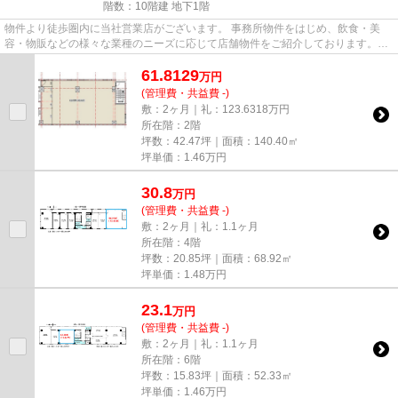
階数：10階建 地下1階
物件より徒歩圏内に当社営業店がございます。 事務所物件をはじめ、飲食・美
容・物販などの様々な業種のニーズに応じて店舗物件をご紹介しております。
尚、弊社ではおとり広告は一切...
61.8129
万
円
(管理費・共益費 -)
敷：2ヶ月｜礼：123.6318万円
所在階：2階
坪数：42.47坪｜面積：140.40㎡
坪単価：
1.46
万円
30.8
万
円
(管理費・共益費 -)
敷：2ヶ月｜礼：1.1ヶ月
所在階：4階
坪数：20.85坪｜面積：68.92㎡
坪単価：
1.48
万円
23.1
万
円
(管理費・共益費 -)
敷：2ヶ月｜礼：1.1ヶ月
所在階：6階
坪数：15.83坪｜面積：52.33㎡
坪単価：
1.46
万円