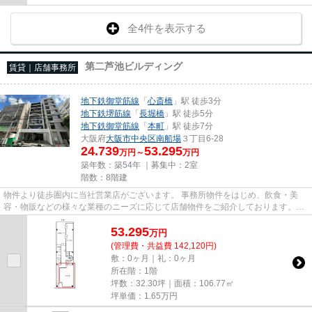
全4件を表示する
第二芦池ビルディング
賃貸｜店舗事務所
地下鉄御堂筋線
「
心斎橋
」駅 徒歩3分
地下鉄堺筋線
「
長堀橋
」駅 徒歩5分
地下鉄御堂筋線
「
本町
」駅 徒歩7分
大阪府
大阪市中央区
南船場
３丁目6-28
24.739
53.295
万円～
万円
築年数：築54年 ｜募集中：
2室
階数：8階建
物件より徒歩圏内に当社営業店がございます。 事務所物件をはじめ、飲食・美
容・物販などの様々な業種のニーズに応じて店舗物件をご紹介しております。
尚、弊社ではおとり広告は一切...
53.295
万
円
(管理費・共益費 142,120円)
敷：0ヶ月｜礼：0ヶ月
所在階：1階
坪数：32.30坪｜面積：106.77㎡
坪単価：
1.65
万円