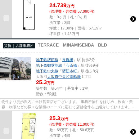
24.739
万
円
(管理費・共益費 57,090円)
敷：0ヶ月｜礼：0ヶ月
所在階：2階
坪数：17.30坪｜面積：57.19㎡
坪単価：
1.43
万円
TERRACE MINAMISENBA BLD
賃貸｜店舗事務所
地下鉄堺筋線
「
長堀橋
」駅 徒歩2分
地下鉄御堂筋線
「
心斎橋
」駅 徒歩9分
地下鉄中央線
「
堺筋本町
」駅 徒歩8分
大阪府
大阪市中央区
南船場
１丁目
25.3
万円
築年数：築54年 ｜募集中：
1室
階数：5階建
物件より徒歩圏内に当社営業店がございます。 事務所物件をはじめ、飲食・美
容・物販などの様々な業種のニーズに応じて店舗物件をご紹介しております。
尚、弊社ではおとり広告は一切...
25.3
万
円
(管理費・共益費 11,000円)
敷：69万円｜礼：50.6万円
所在階：4階