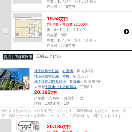
坪数：16.48坪｜面積：54.48㎡
坪単価：
1.19
万円
19.58
万
円
(管理費・共益費 22,000円)
敷：0ヶ月｜礼：1.1ヶ月
所在階：9階
坪数：16.48坪｜面積：54.48㎡
坪単価：
1.19
万円
三栄ムアビル
賃貸｜店舗事務所
地下鉄御堂筋線
「
心斎橋
」駅 徒歩3分
地下鉄御堂筋線
「
本町
」駅 徒歩7分
地下鉄長堀鶴見緑地
「
長堀橋
」駅 徒歩7分
大阪府
大阪市中央区
南船場
３丁目8-7
20.185
万円
築年数：築35年 ｜募集中：
1室
階数：13階建 地下1階
物件より徒歩圏内に当社営業店がございます。 事務所物件をはじめ、飲食・美
容・物販などの様々な業種のニーズに応じて店舗物件をご紹介しております。
尚、弊社ではおとり広告は一切...
20.185
万
円