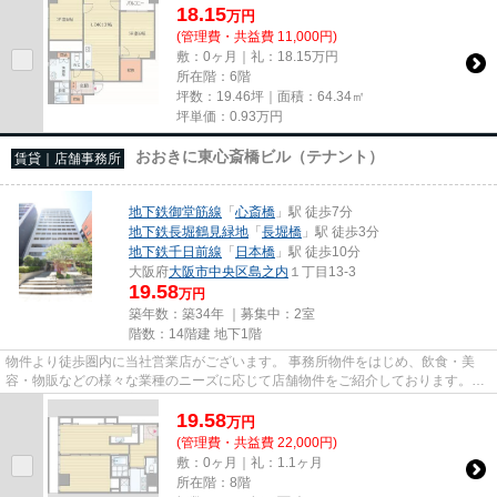
18.15
万
円
(管理費・共益費 11,000円)
敷：0ヶ月｜礼：18.15万円
所在階：6階
坪数：19.46坪｜面積：64.34㎡
坪単価：
0.93
万円
おおきに東心斎橋ビル（テナント）
賃貸｜店舗事務所
地下鉄御堂筋線
「
心斎橋
」駅 徒歩7分
地下鉄長堀鶴見緑地
「
長堀橋
」駅 徒歩3分
地下鉄千日前線
「
日本橋
」駅 徒歩10分
大阪府
大阪市中央区
島之内
１丁目13-3
19.58
万円
築年数：築34年 ｜募集中：
2室
階数：14階建 地下1階
物件より徒歩圏内に当社営業店がございます。 事務所物件をはじめ、飲食・美
容・物販などの様々な業種のニーズに応じて店舗物件をご紹介しております。
尚、弊社ではおとり広告は一切...
19.58
万
円
(管理費・共益費 22,000円)
敷：0ヶ月｜礼：1.1ヶ月
所在階：8階