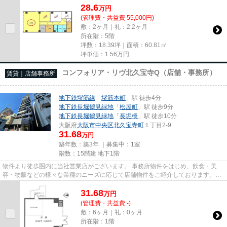
28.6
万
円
(管理費・共益費 55,000円)
敷：2ヶ月｜礼：2.2ヶ月
所在階：5階
坪数：18.39坪｜面積：60.81㎡
坪単価：
1.56
万円
コンフォリア・リヴ北久宝寺Q（店舗・事務所）
賃貸｜店舗事務所
地下鉄堺筋線
「
堺筋本町
」駅 徒歩4分
地下鉄長堀鶴見緑地
「
松屋町
」駅 徒歩9分
地下鉄長堀鶴見緑地
「
長堀橋
」駅 徒歩10分
大阪府
大阪市中央区
北久宝寺町
１丁目2-9
31.68
万円
築年数：築3年 ｜募集中：
1室
階数：15階建 地下1階
物件より徒歩圏内に当社営業店がございます。 事務所物件をはじめ、飲食・美
容・物販などの様々な業種のニーズに応じて店舗物件をご紹介しております。
尚、弊社ではおとり広告は一切...
31.68
万
円
(管理費・共益費 -)
敷：6ヶ月｜礼：0ヶ月
所在階：1階