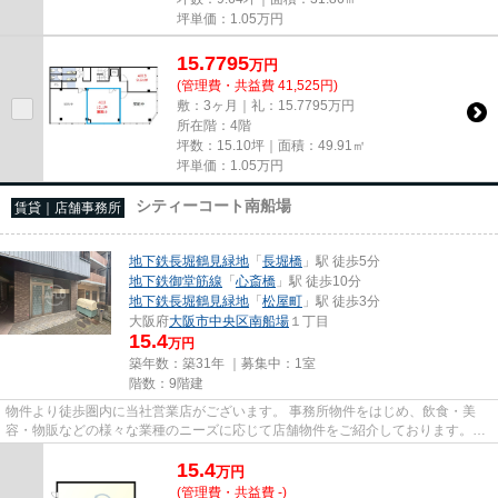
坪単価：
1.05
万円
15.7795
万
円
(管理費・共益費 41,525円)
敷：3ヶ月｜礼：15.7795万円
所在階：4階
坪数：15.10坪｜面積：49.91㎡
坪単価：
1.05
万円
シティーコート南船場
賃貸｜店舗事務所
地下鉄長堀鶴見緑地
「
長堀橋
」駅 徒歩5分
地下鉄御堂筋線
「
心斎橋
」駅 徒歩10分
地下鉄長堀鶴見緑地
「
松屋町
」駅 徒歩3分
大阪府
大阪市中央区
南船場
１丁目
15.4
万円
築年数：築31年 ｜募集中：
1室
階数：9階建
物件より徒歩圏内に当社営業店がございます。 事務所物件をはじめ、飲食・美
容・物販などの様々な業種のニーズに応じて店舗物件をご紹介しております。
尚、弊社ではおとり広告は一切...
15.4
万
円
(管理費・共益費 -)