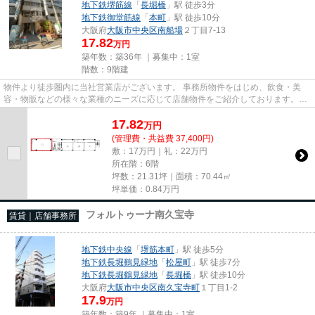
地下鉄堺筋線
「
長堀橋
」駅 徒歩3分
地下鉄御堂筋線
「
本町
」駅 徒歩10分
大阪府
大阪市中央区
南船場
２丁目7-13
17.82
万円
築年数：築36年 ｜募集中：
1室
階数：9階建
物件より徒歩圏内に当社営業店がございます。 事務所物件をはじめ、飲食・美
容・物販などの様々な業種のニーズに応じて店舗物件をご紹介しております。
尚、弊社ではおとり広告は一切...
17.82
万
円
(管理費・共益費 37,400円)
敷：17万円｜礼：22万円
所在階：6階
坪数：21.31坪｜面積：70.44㎡
坪単価：
0.84
万円
フォルトゥーナ南久宝寺
賃貸｜店舗事務所
地下鉄中央線
「
堺筋本町
」駅 徒歩5分
地下鉄長堀鶴見緑地
「
松屋町
」駅 徒歩7分
地下鉄長堀鶴見緑地
「
長堀橋
」駅 徒歩10分
大阪府
大阪市中央区
南久宝寺町
１丁目1-2
17.9
万円
築年数：築9年 ｜募集中：
1室