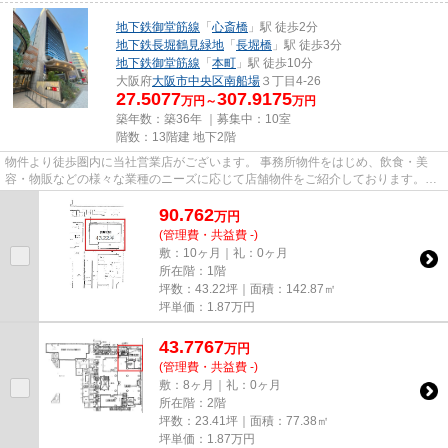
地下鉄御堂筋線
「
心斎橋
」駅 徒歩2分
地下鉄長堀鶴見緑地
「
長堀橋
」駅 徒歩3分
地下鉄御堂筋線
「
本町
」駅 徒歩10分
大阪府
大阪市中央区
南船場
３丁目4-26
27.5077
307.9175
万円～
万円
築年数：築36年 ｜募集中：
10室
階数：13階建 地下2階
物件より徒歩圏内に当社営業店がございます。 事務所物件をはじめ、飲食・美
容・物販などの様々な業種のニーズに応じて店舗物件をご紹介しております。
尚、弊社ではおとり広告は一切...
90.762
万
円
(管理費・共益費 -)
敷：10ヶ月｜礼：0ヶ月
所在階：1階
坪数：43.22坪｜面積：142.87㎡
坪単価：
1.87
万円
43.7767
万
円
(管理費・共益費 -)
敷：8ヶ月｜礼：0ヶ月
所在階：2階
坪数：23.41坪｜面積：77.38㎡
坪単価：
1.87
万円