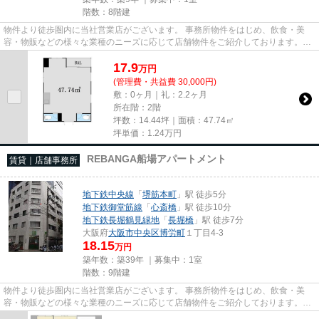
階数：8階建
物件より徒歩圏内に当社営業店がございます。 事務所物件をはじめ、飲食・美
容・物販などの様々な業種のニーズに応じて店舗物件をご紹介しております。
尚、弊社ではおとり広告は一切...
17.9
万
円
(管理費・共益費 30,000円)
敷：0ヶ月｜礼：2.2ヶ月
所在階：2階
坪数：14.44坪｜面積：47.74㎡
坪単価：
1.24
万円
REBANGA船場アパートメント
賃貸｜店舗事務所
地下鉄中央線
「
堺筋本町
」駅 徒歩5分
地下鉄御堂筋線
「
心斎橋
」駅 徒歩10分
地下鉄長堀鶴見緑地
「
長堀橋
」駅 徒歩7分
大阪府
大阪市中央区
博労町
１丁目4-3
18.15
万円
築年数：築39年 ｜募集中：
1室
階数：9階建
物件より徒歩圏内に当社営業店がございます。 事務所物件をはじめ、飲食・美
容・物販などの様々な業種のニーズに応じて店舗物件をご紹介しております。
尚、弊社ではおとり広告は一切...