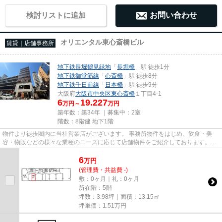
検討リストに追加
お問い合わせ
オリエンタル東心斎橋ビル
賃貸｜店舗事務所
地下鉄長堀鶴見緑地
「
長堀橋
」駅 徒歩1分
地下鉄御堂筋線
「
心斎橋
」駅 徒歩8分
地下鉄千日前線
「
日本橋
」駅 徒歩9分
大阪府
大阪市中央区
東心斎橋
１丁目4-1
6
19.227
万円～
万円
築年数：築34年 ｜募集中：
2室
階数：8階建 地下1階
物件より徒歩圏内に当社営業店がございます。 事務所物件をはじめ、飲食・美
容・物販などの様々な業種のニーズに応じて店舗物件をご紹介しております。
尚、弊社ではおとり広告は一切...
6
万
円
(管理費・共益費 -)
敷：0ヶ月｜礼：0ヶ月
所在階：5階
坪数：3.98坪｜面積：13.15㎡
坪単価：
1.51
万円