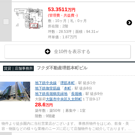
53.3511
万
円
(管理費・共益費 -)
敷：10ヶ月｜礼：0ヶ月
所在階：2階
坪数：28.53坪｜面積：94.31㎡
坪単価：
1.87
万円
全10件を表示する
フクダ不動産堺筋本町ビル
賃貸｜店舗事務所
地下鉄中央線
「
堺筋本町
」駅 徒歩1分
地下鉄御堂筋線
「
本町
」駅 徒歩8分
地下鉄長堀鶴見緑地
「
長堀橋
」駅 徒歩9分
大阪府
大阪市中央区
久太郎町
１丁目9-17
28.6
万円
築年数：築50年 ｜募集中：
1室
階数：9階建
物件より徒歩圏内に当社営業店がございます。 事務所物件をはじめ、飲食・美
容・物販などの様々な業種のニーズに応じて店舗物件をご紹介しております。
尚、弊社ではおとり広告は一切...