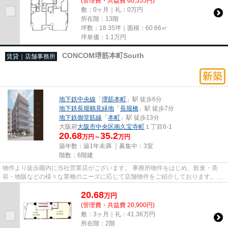
(管理費・共益費 60,555円)
敷：0ヶ月｜礼：0万円
所在階：13階
坪数：18.35坪｜面積：60.66㎡
坪単価：
1.1
万円
CONCOM堺筋本町South
賃貸｜店舗事務所
地下鉄中央線
「
堺筋本町
」駅 徒歩6分
地下鉄長堀鶴見緑地
「
長堀橋
」駅 徒歩7分
地下鉄御堂筋線
「
本町
」駅 徒歩13分
大阪府
大阪市中央区
南久宝寺町
１丁目6-1
20.68
35.2
万円～
万円
築年数：築1年未満 ｜募集中：
3室
階数：6階建
物件より徒歩圏内に当社営業店がございます。 事務所物件をはじめ、飲食・美
容・物販などの様々な業種のニーズに応じて店舗物件をご紹介しております。
尚、弊社ではおとり広告は一切...
20.68
万
円
(管理費・共益費 20,900円)
敷：3ヶ月｜礼：41.36万円
所在階：2階