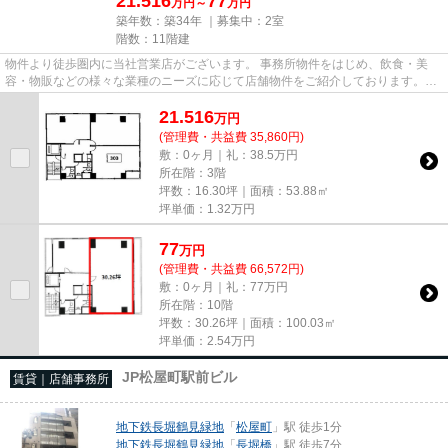
21.516
77
万円～
万円
築年数：築34年 ｜募集中：
2室
階数：11階建
物件より徒歩圏内に当社営業店がございます。 事務所物件をはじめ、飲食・美
容・物販などの様々な業種のニーズに応じて店舗物件をご紹介しております。
尚、弊社ではおとり広告は一切...
21.516
万
円
(管理費・共益費 35,860円)
敷：0ヶ月｜礼：38.5万円
所在階：3階
坪数：16.30坪｜面積：53.88㎡
坪単価：
1.32
万円
77
万
円
(管理費・共益費 66,572円)
敷：0ヶ月｜礼：77万円
所在階：10階
坪数：30.26坪｜面積：100.03㎡
坪単価：
2.54
万円
JP松屋町駅前ビル
賃貸｜店舗事務所
地下鉄長堀鶴見緑地
「
松屋町
」駅 徒歩1分
地下鉄長堀鶴見緑地
「
長堀橋
」駅 徒歩7分