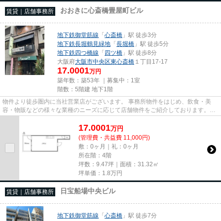
おおきに心斎橋畳屋町ビル
賃貸｜店舗事務所
地下鉄御堂筋線
「
心斎橋
」駅 徒歩3分
地下鉄長堀鶴見緑地
「
長堀橋
」駅 徒歩5分
地下鉄四つ橋線
「
四ツ橋
」駅 徒歩8分
大阪府
大阪市中央区
東心斎橋
１丁目17-17
17.0001
万円
築年数：築53年 ｜募集中：
1室
階数：5階建 地下1階
物件より徒歩圏内に当社営業店がございます。 事務所物件をはじめ、飲食・美
容・物販などの様々な業種のニーズに応じて店舗物件をご紹介しております。
尚、弊社ではおとり広告は一切...
17.0001
万
円
(管理費・共益費 11,000円)
敷：0ヶ月｜礼：0ヶ月
所在階：4階
坪数：9.47坪｜面積：31.32㎡
坪単価：
1.8
万円
日宝船場中央ビル
賃貸｜店舗事務所
地下鉄御堂筋線
「
心斎橋
」駅 徒歩7分