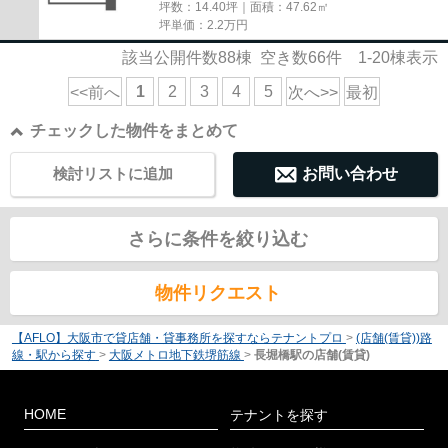
坪数：14.40坪｜面積：47.62㎡
坪単価：
2.2
万円
該当公開件数
88
棟 空き数
66
件
1-20
棟表示
1
2
3
4
5
<<前へ
次へ>>
最初
チェックした物件をまとめて
検討リストに追加
お問い合わせ
さらに条件を絞り込む
物件リクエスト
【AFLO】大阪市で貸店舗・貸事務所を探すならテナントプロ
>
(店舗(賃貸))路
線・駅から探す
>
大阪メトロ地下鉄堺筋線
>
長堀橋駅の店舗(賃貸)
HOME
テナントを探す