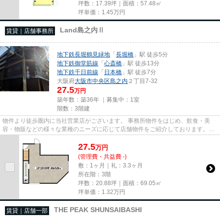
坪数：17.39坪｜面積：57.48㎡
坪単価：
1.45
万円
Land島之内Ⅱ
賃貸｜店舗事務所
地下鉄長堀鶴見緑地
「
長堀橋
」駅 徒歩5分
地下鉄御堂筋線
「
心斎橋
」駅 徒歩13分
地下鉄千日前線
「
日本橋
」駅 徒歩7分
大阪府
大阪市中央区
島之内
２丁目7-32
27.5
万円
築年数：築36年 ｜募集中：
1室
階数：3階建
物件より徒歩圏内に当社営業店がございます。 事務所物件をはじめ、飲食・美
容・物販などの様々な業種のニーズに応じて店舗物件をご紹介しております。
尚、弊社ではおとり広告は一切...
27.5
万
円
(管理費・共益費 -)
敷：1ヶ月｜礼：3.3ヶ月
所在階：3階
坪数：20.88坪｜面積：69.05㎡
坪単価：
1.32
万円
THE PEAK SHUNSAIBASHI
賃貸｜店舗一部