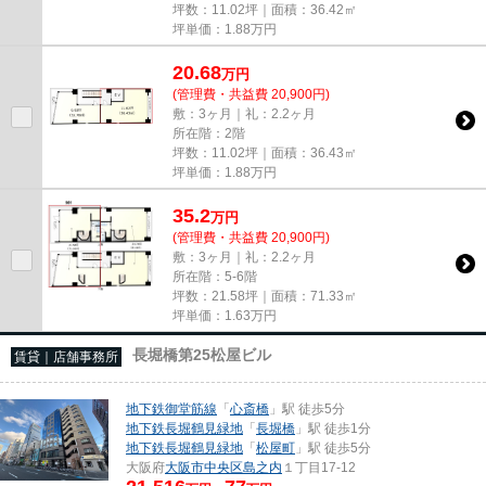
坪数：11.02坪｜面積：36.42㎡
坪単価：
1.88
万円
20.68
万
円
(管理費・共益費 20,900円)
敷：3ヶ月｜礼：2.2ヶ月
所在階：2階
坪数：11.02坪｜面積：36.43㎡
坪単価：
1.88
万円
35.2
万
円
(管理費・共益費 20,900円)
敷：3ヶ月｜礼：2.2ヶ月
所在階：5-6階
坪数：21.58坪｜面積：71.33㎡
坪単価：
1.63
万円
長堀橋第25松屋ビル
賃貸｜店舗事務所
地下鉄御堂筋線
「
心斎橋
」駅 徒歩5分
地下鉄長堀鶴見緑地
「
長堀橋
」駅 徒歩1分
地下鉄長堀鶴見緑地
「
松屋町
」駅 徒歩5分
大阪府
大阪市中央区
島之内
１丁目17-12