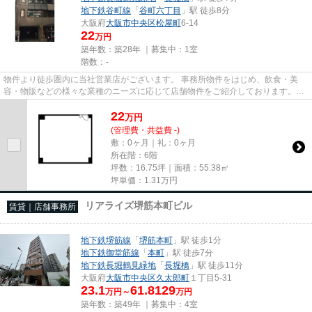
地下鉄谷町線
「
谷町六丁目
」駅 徒歩8分
大阪府
大阪市中央区
松屋町
6-14
22
万円
築年数：築28年 ｜募集中：
1室
階数：-
物件より徒歩圏内に当社営業店がございます。 事務所物件をはじめ、飲食・美
容・物販などの様々な業種のニーズに応じて店舗物件をご紹介しております。
尚、弊社ではおとり広告は一切...
22
万
円
(管理費・共益費 -)
敷：0ヶ月｜礼：0ヶ月
所在階：6階
坪数：16.75坪｜面積：55.38㎡
坪単価：
1.31
万円
リアライズ堺筋本町ビル
賃貸｜店舗事務所
地下鉄堺筋線
「
堺筋本町
」駅 徒歩1分
地下鉄御堂筋線
「
本町
」駅 徒歩7分
地下鉄長堀鶴見緑地
「
長堀橋
」駅 徒歩11分
大阪府
大阪市中央区
久太郎町
１丁目5-31
23.1
61.8129
万円～
万円
築年数：築49年 ｜募集中：
4室