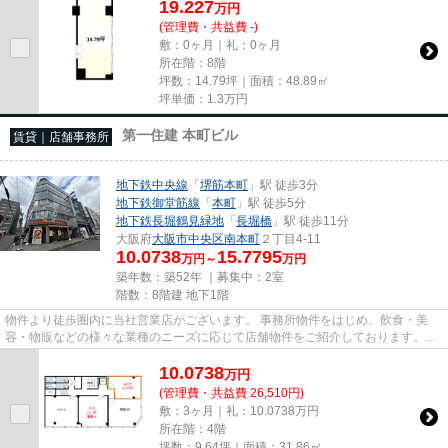
19.227
万
円
(管理費・共益費 -)
敷：0ヶ月｜礼：0ヶ月
所在階：8階
坪数：14.79坪｜面積：48.89㎡
坪単価：
1.3
万円
第一住建 本町ビル
賃貸｜店舗事務所
地下鉄中央線
「
堺筋本町
」駅 徒歩3分
地下鉄御堂筋線
「
本町
」駅 徒歩5分
地下鉄長堀鶴見緑地
「
長堀橋
」駅 徒歩11分
大阪府
大阪市中央区
南本町
２丁目4-11
10.0738
15.7795
万円～
万円
築年数：築52年 ｜募集中：
2室
階数：8階建 地下1階
物件より徒歩圏内に当社営業店がございます。 事務所物件をはじめ、飲食・美
容・物販などの様々な業種のニーズに応じて店舗物件をご紹介しております。
尚、弊社ではおとり広告は一切...
10.0738
万
円
(管理費・共益費 26,510円)
敷：3ヶ月｜礼：10.0738万円
所在階：4階
坪数：9.64坪｜面積：31.86㎡