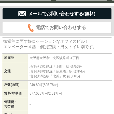
メールでお問い合わせする(無料)
電話でお問い合わせする
御堂筋に面す好ロケーションなオフィスビル！
エレベーター４基・個別空調・男女トイレ別です。
所在地
大阪府
大阪市中央区
淡路町
３丁目
地下鉄御堂筋線
「
本町
」駅 徒歩3分
交通
地下鉄御堂筋線
「
淀屋橋
」駅 徒歩4分
地下鉄堺筋線
「
北浜
」駅 徒歩10分
坪数(面積)
249.80坪(825.78㎡)
賃料/坪単価
577.038万円/2.31万円
管理費・
-
共益費