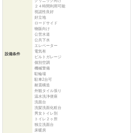
クリニック向け
２４時間利用可能
視認性良好
好立地
ロードサイド
物販向け
公営水道
公共下水
エレベーター
電気有
設備条件
ビルトガレージ
個別空調
機械警備
駐輪場
駐車2台可
耐震構造
外観タイル張り
温水洗浄便座
洗面台
洗髪洗面化粧台
男女トイレ別
トイレ２ヶ所
独立洗面台
床暖房