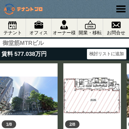
テナント
オフィス
オーナー様
開業・移転
お問合せ
御堂筋MTRビル
賃料
577.038
万円
検討リストに追加
1/8
2/8