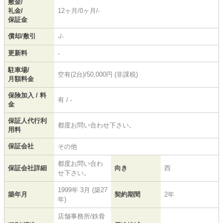
敷金/
礼金/
12ヶ月/0ヶ月/-
保証金
償却/敷引
-/-
更新料
-
駐車場/
空有(2台)/50,000円 (非課税)
月額料金
保険加入 / 料
有 / -
金
保証人代行利
都度お問い合わせ下さい。
用料
保証会社
その他
都度お問い合わ
保証会社詳細
向き
西
せ下さい。
1999年 3月 (築27
築年月
契約期間
2年
年)
店舗事務所/鉄骨