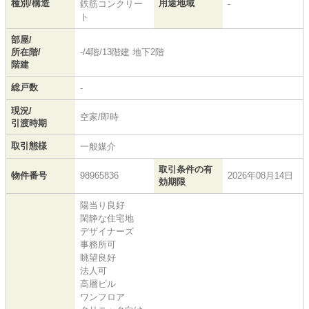
種別/構造
用途地域
鉄筋コンクリー
-
ト
部屋/
所在階/
-/4階/13階建 地下2階
階建
総戸数
-
現況/
空家/即時
引渡時期
取引態様
一般媒介
取引条件の有
物件番号
98965836
2026年08月14日
効期限
陽当り良好
閑静な住宅地
デザイナーズ
事務所可
眺望良好
法人可
高層ビル
ワンフロア