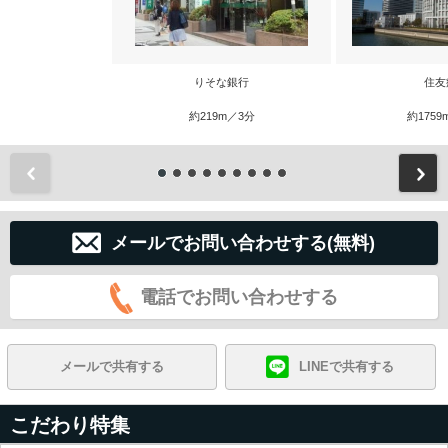
りそな銀行
住友
約219m／3分
約1759
前
メールでお問い合わせする(無料)
電話でお問い合わせする
メールで共有する
LINEで共有する
こだわり特集