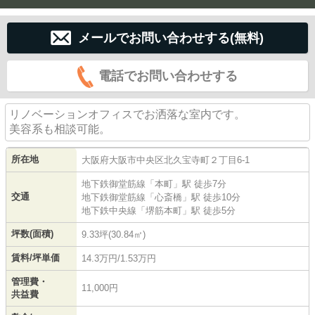
メールでお問い合わせする(無料)
電話でお問い合わせする
リノベーションオフィスでお洒落な室内です。
美容系も相談可能。
所在地
大阪府
大阪市中央区
北久宝寺町
２丁目6-1
地下鉄御堂筋線
「
本町
」駅 徒歩7分
交通
地下鉄御堂筋線
「
心斎橋
」駅 徒歩10分
地下鉄中央線
「
堺筋本町
」駅 徒歩5分
坪数(面積)
9.33坪(30.84㎡)
賃料/坪単価
14.3万円/1.53万円
管理費・
11,000円
共益費