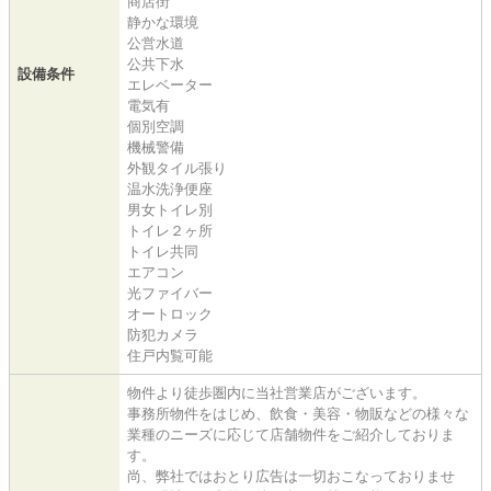
商店街
静かな環境
公営水道
公共下水
設備条件
エレベーター
電気有
個別空調
機械警備
外観タイル張り
温水洗浄便座
男女トイレ別
トイレ２ヶ所
トイレ共同
エアコン
光ファイバー
オートロック
防犯カメラ
住戸内覧可能
物件より徒歩圏内に当社営業店がございます。
事務所物件をはじめ、飲食・美容・物販などの様々な
業種のニーズに応じて店舗物件をご紹介しておりま
す。
尚、弊社ではおとり広告は一切おこなっておりませ