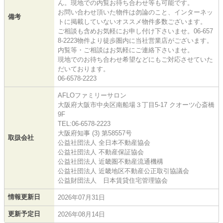
ん。現地での内覧お待ち合わせ等も可能です。
お問い合わせ頂いた物件は勿論のこと、インターネッ
備考
トに掲載していないオススメ物件多数ございます。
ご相談も含めお気軽にお申し付け下さいませ。06-657
8-2223物件より徒歩圏内に当社営業店がございます。
内覧等・ご相談はお気軽にご連絡下さいませ。
現地でのお待ち合わせ希望などにもご対応させていた
だいております。
06-6578-2223
AFLOファミリーサロン
大阪府大阪市中央区南船場３丁目5-17 クオーツ心斎橋
9F
TEL:06-6578-2223
大阪府知事 (3) 第58557号
取扱会社
公益社団法人 全日本不動産協会
公益社団法人 不動産保証協会
公益社団法人 近畿圏不動産流通機構
公益社団法人 近畿地区不動産公正取引協議会
公益財団法人 日本賃貸住宅管理協会
情報更新日
2026年07月31日
更新予定日
2026年08月14日