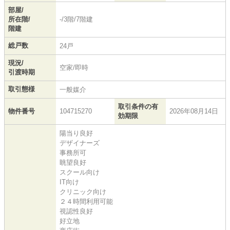
部屋/
所在階/
-/3階/7階建
階建
総戸数
24戸
現況/
空家/即時
引渡時期
取引態様
一般媒介
取引条件の有
物件番号
104715270
2026年08月14日
効期限
陽当り良好
デザイナーズ
事務所可
眺望良好
スクール向け
IT向け
クリニック向け
２４時間利用可能
視認性良好
好立地