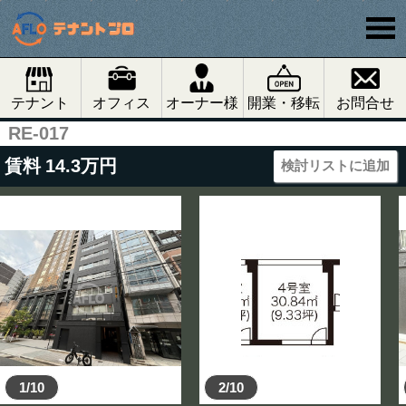
テナント
オフィス
オーナー様
開業・移転
お問合せ
RE-017
賃料
14.3
万円
検討リストに追加
1/10
2/10