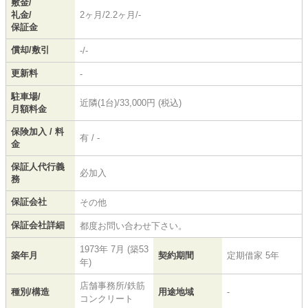
敷金/
礼金/
2ヶ月/2.2ヶ月/-
保証金
償却/敷引
-/-
更新料
-
駐車場/
近隣(1台)/33,000円 (税込)
月額料金
保険加入 / 料
有 / -
金
保証人代行義
必加入
務
保証会社
その他
保証会社詳細
都度お問い合わせ下さい。
1973年 7月 (築53
築年月
契約期間
定期借家 5年
年)
店舗事務所/鉄筋
種別/構造
用途地域
-
コンクリート