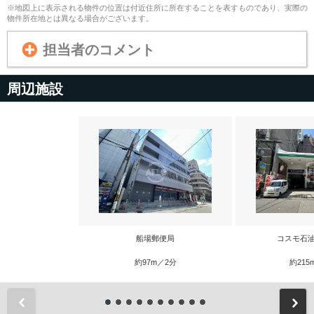
※地図上に表示される物件の位置は付近住所に所在することを表すものであり、実際の
物件所在地とは異なる場合がございます。
担当者のコメント
周辺施設
船場郵便局
コスモ石油
約97m／2分
約215
前