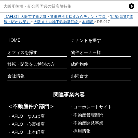
大阪肥後橋・靭公園周辺の貸店舗特集
【AFLO】大阪市で貸店舗・貸事務所を探すならテナントプロ
>
(店舗(賃貸))路
線・駅から探す
>
大阪メトロ地下鉄御堂筋線
>
本町駅
>
RE-017
HOME
テナントを探す
オフィスを探す
物件オーナー様
移転・閉業をご検討の方
成約物件
会社情報
お問合せ
関連事業内容
＜不動産仲介部門＞
・コーポレートサイト
・不動産管理部門
・AFLO なんば店
・不動産開発事業
・AFLO 心斎橋店
・採用情報
・AFLO 上本町店