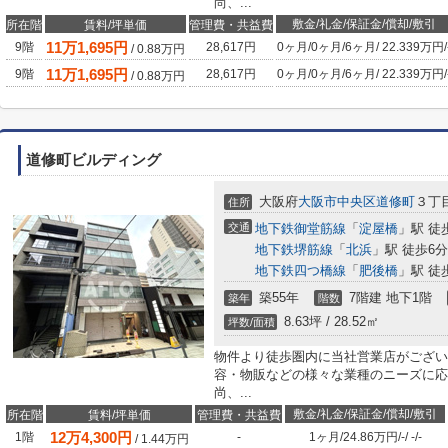
尚、...
敷金/礼金/保証金/償却/敷引
所在階
賃料/坪単価
管理費・共益費
11
万
1,695
円
9階
28,617円
0ヶ月
/
0ヶ月
/
6ヶ月
/
22.339万円
/
/
0.88
万円
11
万
1,695
円
9階
28,617円
0ヶ月
/
0ヶ月
/
6ヶ月
/
22.339万円
/
/
0.88
万円
道修町ビルディング
大阪府
大阪市中央区
道修町
３丁目
住所
交通
地下鉄御堂筋線
「
淀屋橋
」駅 徒
地下鉄堺筋線
「
北浜
」駅 徒歩6分
地下鉄四つ橋線
「
肥後橋
」駅 徒
築55年
7階建 地下1階
築年
階数
8.63坪 / 28.52㎡
坪数/面積
物件より徒歩圏内に当社営業店がござい
容・物販などの様々な業種のニーズに応
尚、...
敷金/礼金/保証金/償却/敷引
所在階
賃料/坪単価
管理費・共益費
12
万
4,300
円
1階
-
1ヶ月
/
24.86万円
/
-
/
-
/
-
/
1.44
万円