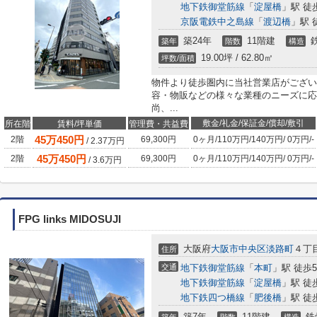
地下鉄御堂筋線
「
淀屋橋
」駅 徒
京阪電鉄中之島線
「
渡辺橋
」駅 
築24年
11階建
築年
階数
構造
19.00坪 / 62.80㎡
坪数/面積
物件より徒歩圏内に当社営業店がござい
容・物販などの様々な業種のニーズに応
尚、...
敷金/礼金/保証金/償却/敷引
所在階
賃料/坪単価
管理費・共益費
45
万
450
円
2階
69,300円
0ヶ月
/
110万円
/
140万円
/
0万円
/
-
/
2.37
万円
45
万
450
円
2階
69,300円
0ヶ月
/
110万円
/
140万円
/
0万円
/
-
/
3.6
万円
FPG links MIDOSUJI
大阪府
大阪市中央区
淡路町
４丁目
住所
交通
地下鉄御堂筋線
「
本町
」駅 徒歩
地下鉄御堂筋線
「
淀屋橋
」駅 徒
地下鉄四つ橋線
「
肥後橋
」駅 徒
築7年
11階建
鉄