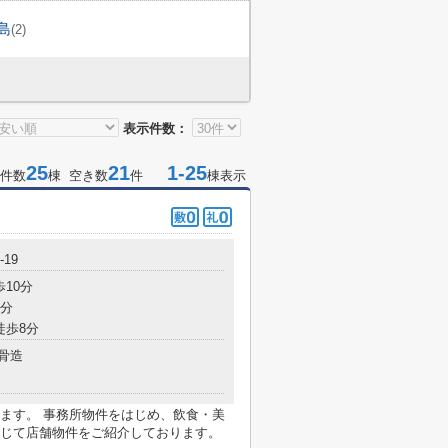
島
(2)
表示件数：
25
21
1-25
件数
棟 空き数
件
棟表示
19
歩10分
7分
徒歩8分
骨造
ます。 事務所物件をはじめ、飲食・美
じて店舗物件をご紹介しております。