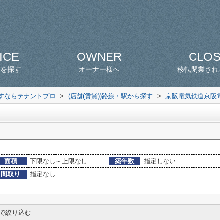
ICE
OWNER
CLO
スを探す
オーナー様へ
移転閉業され
探すならテナントプロ
>
(店舗(賃貸))路線・駅から探す
>
京阪電気鉄道京阪
面積
下限なし～上限なし
築年数
指定しない
間取り
指定なし
で絞り込む