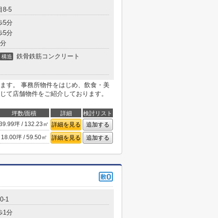
8-5
歩5分
歩5分
9分
鉄骨鉄筋コンクリート
構造
ます。 事務所物件をはじめ、飲食・美
じて店舗物件をご紹介しております。
坪数/面積
詳細
検討リスト
39.99坪 / 132.23㎡
詳細を見る
追加する
18.00坪 / 59.50㎡
詳細を見る
追加する
-1
歩1分