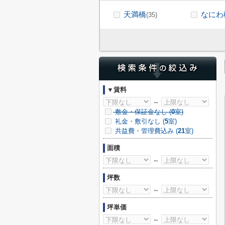
天満橋
なにわ
(35)
▼賃料
～
敷金・保証金なし (
0
室)
礼金・敷引なし (
5
室)
共益費・管理費込み (
21
室)
面積
～
坪数
～
坪単価
～