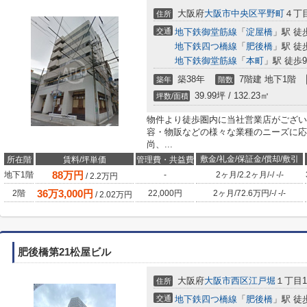
大阪府
大阪市中央区
平野町
４丁目
住所
交通
地下鉄御堂筋線
「
淀屋橋
」駅 徒
地下鉄四つ橋線
「
肥後橋
」駅 徒
地下鉄御堂筋線
「
本町
」駅 徒歩
築38年
7階建 地下1階
築年
階数
39.99坪 / 132.23㎡
坪数/面積
物件より徒歩圏内に当社営業店がござい
容・物販などの様々な業種のニーズに応
尚、...
敷金/礼金/保証金/償却/敷引
所在階
賃料/坪単価
管理費・共益費
88
万円
地下1階
-
2ヶ月
/
2.2ヶ月
/
-
/
-
/
-
/
2.2
万円
36
万
3,000
円
2階
22,000円
2ヶ月
/
72.6万円
/
-
/
-
/
-
/
2.02
万円
肥後橋第21松屋ビル
大阪府
大阪市西区
江戸堀
１丁目10
住所
交通
地下鉄四つ橋線
「
肥後橋
」駅 徒