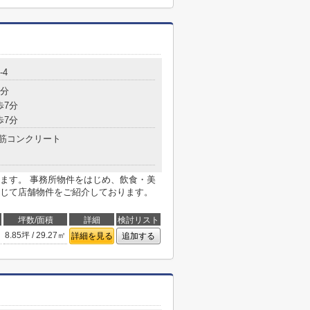
-4
5分
歩7分
歩7分
筋コンクリート
ます。 事務所物件をはじめ、飲食・美
じて店舗物件をご紹介しております。
坪数/面積
詳細
検討リスト
8.85坪 / 29.27㎡
詳細を見る
追加する