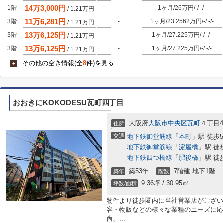
14
万
3,000
円
1階
-
1ヶ月
/
26万円
/
-
/
-
/
-
/
1.21
万円
11
万
6,281
円
3階
-
1ヶ月
/
23.2562万円
/
-
/
-
/
-
/
1.21
万円
13
万
6,125
円
3階
-
1ヶ月
/
27.225万円
/
-
/
-
/
-
/
1.21
万円
13
万
6,125
円
3階
-
1ヶ月
/
27.225万円
/
-
/
-
/
-
/
1.21
万円
その他の空き情報(全
8
件)を見る
+
おおきにKOKODESU瓦町四丁目
大阪府
大阪市中央区
瓦町
４丁目4
住所
交通
地下鉄御堂筋線
「
本町
」駅 徒歩
地下鉄御堂筋線
「
淀屋橋
」駅 徒
地下鉄四つ橋線
「
肥後橋
」駅 徒
築53年
7階建 地下1階
築年
階数
9.36坪 / 30.95㎡
坪数/面積
物件より徒歩圏内に当社営業店がござい
容・物販などの様々な業種のニーズに応
尚、...