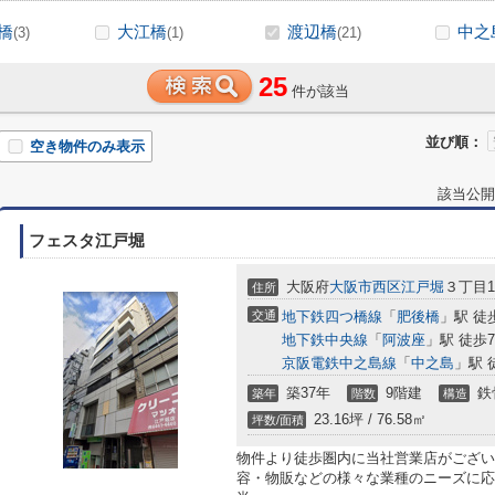
橋
大江橋
渡辺橋
中之
(3)
(1)
(21)
25
件が該当
並び順：
空き物件のみ表示
該当公開
フェスタ江戸堀
大阪府
大阪市西区
江戸堀
３丁目1-
住所
交通
地下鉄四つ橋線
「
肥後橋
」駅 徒
地下鉄中央線
「
阿波座
」駅 徒歩
京阪電鉄中之島線
「
中之島
」駅 
築37年
9階建
鉄
築年
階数
構造
23.16坪 / 76.58㎡
坪数/面積
物件より徒歩圏内に当社営業店がござい
容・物販などの様々な業種のニーズに応