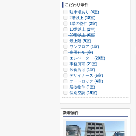
こだわり条件
駐車場あり (
4
室)
2階以上 (
18
室)
1階の物件 (
2
室)
10階以上 (
2
室)
20階以上 (
0
室)
最上階 (
5
室)
ワンフロア (
1
室)
高層ビル (
室)
エレベーター (
20
室)
事務所可 (
21
室)
飲食店可 (
1
室)
デザイナーズ (
6
室)
オートロック (
4
室)
居抜物件 (
1
室)
個別空調 (
19
室)
新着物件