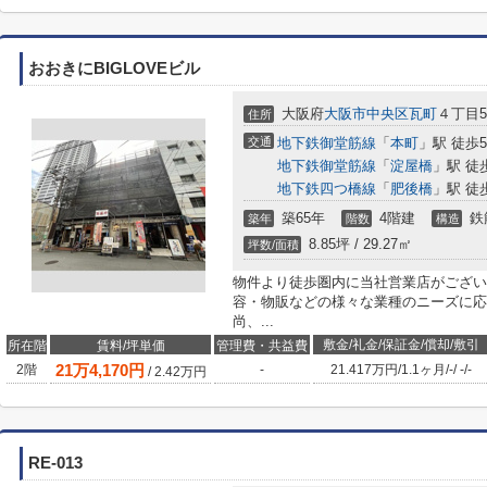
おおきにBIGLOVEビル
大阪府
大阪市中央区
瓦町
４丁目5
住所
交通
地下鉄御堂筋線
「
本町
」駅 徒歩
地下鉄御堂筋線
「
淀屋橋
」駅 徒
地下鉄四つ橋線
「
肥後橋
」駅 徒
築65年
4階建
鉄
築年
階数
構造
8.85坪 / 29.27㎡
坪数/面積
物件より徒歩圏内に当社営業店がござい
容・物販などの様々な業種のニーズに応
尚、...
敷金/礼金/保証金/償却/敷引
所在階
賃料/坪単価
管理費・共益費
21
万
4,170
円
2階
-
21.417万円
/
1.1ヶ月
/
-
/
-
/
-
/
2.42
万円
RE-013