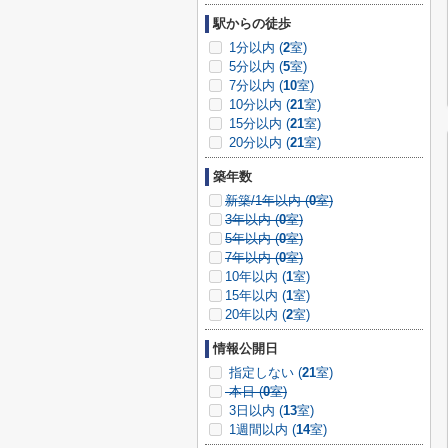
駅からの徒歩
1分以内 (
2
室)
5分以内 (
5
室)
7分以内 (
10
室)
10分以内 (
21
室)
15分以内 (
21
室)
20分以内 (
21
室)
築年数
新築/1年以内 (
0
室)
3年以内 (
0
室)
5年以内 (
0
室)
7年以内 (
0
室)
10年以内 (
1
室)
15年以内 (
1
室)
20年以内 (
2
室)
情報公開日
指定しない (
21
室)
本日 (
0
室)
3日以内 (
13
室)
1週間以内 (
14
室)