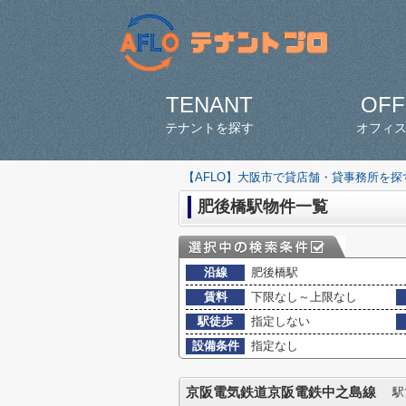
TENANT
OFF
テナントを探す
オフィ
【AFLO】大阪市で貸店舗・貸事務所を
肥後橋駅物件一覧
沿線
肥後橋駅
賃料
下限なし～上限なし
駅徒歩
指定しない
設備条件
指定なし
京阪電気鉄道京阪電鉄中之島線
駅