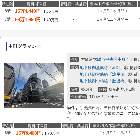
敷金/礼金/保証金/償却/敷引
所在階
賃料/坪単価
管理費・共益費
15
万
4,440
円
6階
-
1ヶ月
/
1.1ヶ月
/
-
/
-
/
-
/
1.65
万円
66
万
1,650
円
7階
-
1ヶ月
/
1.1ヶ月
/
-
/
-
/
-
/
1.49
万円
本町グラマシー
大阪府
大阪市中央区
本町
４丁目7
住所
交通
地下鉄御堂筋線
「
本町
」駅 徒歩
地下鉄御堂筋線
「
淀屋橋
」駅 徒
地下鉄四つ橋線
「
肥後橋
」駅 徒
築34年
8階建 地下1階
築年
階数
9.00坪 / 29.76㎡
坪数/面積
物件より徒歩圏内に当社営業店がござい
容・物販などの様々な業種のニーズに応
尚、...
敷金/礼金/保証金/償却/敷引
所在階
賃料/坪単価
管理費・共益費
15
万
8,400
円
6階
-
1ヶ月
/
1.1ヶ月
/
-
/
-
/
-
/
1.76
万円