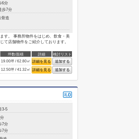
歩6分
徒歩7分
鉄骨造
ます。 事務所物件をはじめ、飲食・美
じて店舗物件をご紹介しております。
坪数/面積
詳細
検討リスト
19.00坪 / 62.80㎡
詳細を見る
追加する
12.50坪 / 41.32㎡
詳細を見る
追加する
3-5
5分
歩7分
歩7分
骨造