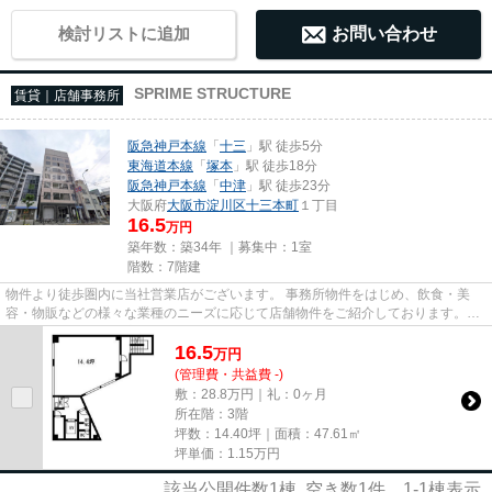
検討リストに追加
お問い合わせ
SPRIME STRUCTURE
賃貸｜店舗事務所
阪急神戸本線
「
十三
」駅 徒歩5分
東海道本線
「
塚本
」駅 徒歩18分
阪急神戸本線
「
中津
」駅 徒歩23分
大阪府
大阪市淀川区
十三本町
１丁目
16.5
万円
築年数：築34年 ｜募集中：
1室
階数：7階建
物件より徒歩圏内に当社営業店がございます。 事務所物件をはじめ、飲食・美
容・物販などの様々な業種のニーズに応じて店舗物件をご紹介しております。
尚、弊社ではおとり広告は一切...
16.5
万
円
(管理費・共益費 -)
敷：28.8万円｜礼：0ヶ月
所在階：3階
坪数：14.40坪｜面積：47.61㎡
坪単価：
1.15
万円
該当公開件数
1
棟 空き数
1
件
1-1
棟表示