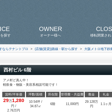
ICE
OWNER
CLO
スを探す
オーナー様へ
移転閉業され
探すならテナントプロ
>
(店舗(賃貸))路線・駅から探す
>
大阪メトロ地下鉄
西村ビル 6階
アメ村ど真ん中！
軽飲食・物販・美容系相談可能です！
賃料/坪単価
坪数/面積
所在階
管理費・共益費
敷金
礼金
29
1,280
万
10.54坪 /
29.128万
6階
11,000円
1.1ヶ月
円
/
34.87㎡
円
2.76万円