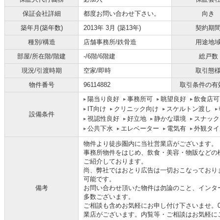
保証会社詳細
都度お問い合わせ下さい。
向き
築年月(築年数)
2013年 3月 (築13年)
契約期
種別/構造
店舗事務所/鉄骨造
用途地
部屋/所在階/階建
-/6階/6階建
総戸数
現況/引渡時期
空家/即時
取引態
物件番号
96114882
取引条件の有
陽当り良好
事務所可
眺望良好
飲食店可
IT向け
クリニック向け
スケルトン渡し
設備条件
視認性良好
好立地
静かな環境
スナック
公共下水
エレベーター
電気有
外観タイ
物件より徒歩圏内に当社営業店がございます。
事務所物件をはじめ、飲食・美容・物販などの
ご紹介しております。
尚、弊社ではおとり広告は一切おこなっており
可能です。
備考
お問い合わせ頂いた物件は勿論のこと、インタ
多数ございます。
ご相談も含めお気軽にお申し付け下さいませ。06-
業店がございます。内覧等・ご相談はお気軽に