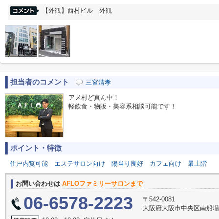
【外観】西村ビル 外観
担当者のコメント
三宮清孝
アメ村ど真ん中！
軽飲食・物販・美容系相談可能です！
ポイント・特徴
住戸内覧可能
エステサロン向け
陽当り良好
カフェ向け
最上階
お問い合わせは
AFLOファミリーサロンまで
06-6578-2223
〒542-0081
大阪府大阪市中央区南船場３丁