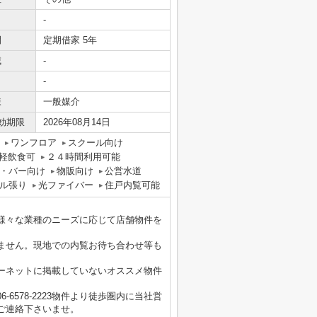
-
間
定期借家 5年
域
-
-
様
一般媒介
効期限
2026年08月14日
ワンフロア
スクール向け
軽飲食可
２４時間利用可能
・バー向け
物販向け
公営水道
ル張り
光ファイバー
住戸内覧可能
様々な業種のニーズに応じて店舗物件を
ません。現地での内覧お待ち合わせ等も
ーネットに掲載していないオススメ物件
6578-2223物件より徒歩圏内に当社営
ご連絡下さいませ。