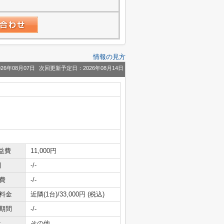
情報の見方
26年08月07日
次回更新予定日：2026年08月14日
益費
11,000円
引
-/-
費
-/-
料金
近隣(1台)/33,000円 (税込)
期間
-/-
社
その他