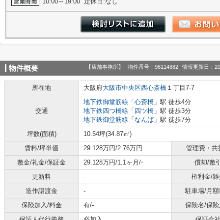
10:00～19:00 定休日:なし
【店舗事務所】
物件番号：96114882
情報更新日：20
物件概要
所在地
大阪府
大阪市中央区
西心斎橋
１丁目7-7
地下鉄御堂筋線
「
心斎橋
」駅 徒歩4分
交通
地下鉄四つ橋線
「
四ツ橋
」駅 徒歩3分
地下鉄御堂筋線
「
なんば
」駅 徒歩7分
坪数(面積)
10.54坪(34.87㎡)
賃料/坪単価
29.128万円/2.76万円
管理費・共
敷金/礼金/保証金
29.128万円/1.1ヶ月/-
償却/敷
更新料
-
権利金/雑
造作譲渡金
-
駐車場/月額
保険加入/料金
有/-
保険名/保険
保証人代行義務
必加入
保証会