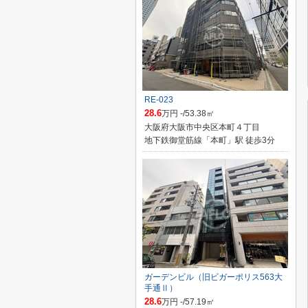
RE-023
28.6
万円 -/53.38㎡
大阪府大阪市中央区本町４丁目
地下鉄御堂筋線「本町」駅 徒歩3分
ガーデンビル（旧ビガーポリス563大
手通Ⅱ）
28.6
万円 -/57.19㎡