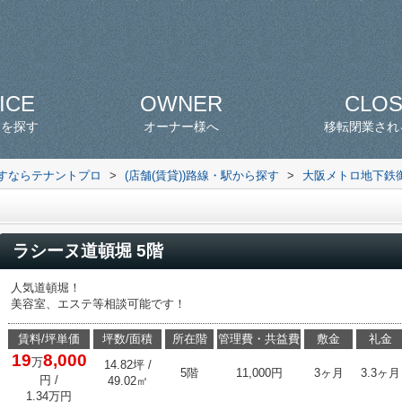
ICE
OWNER
CLO
スを探す
オーナー様へ
移転閉業され
探すならテナントプロ
>
(店舗(賃貸))路線・駅から探す
>
大阪メトロ地下鉄
ラシーヌ道頓堀 5階
人気道頓堀！
美容室、エステ等相談可能です！
賃料/坪単価
坪数/面積
所在階
管理費・共益費
敷金
礼金
19
8,000
万
14.82坪 /
5階
11,000円
3ヶ月
3.3ヶ月
円
/
49.02㎡
1.34万円