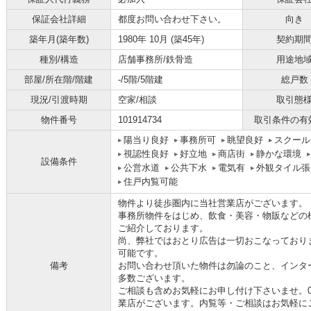
保証会社詳細
都度お問い合わせ下さい。
向き
築年月(築年数)
1980年 10月 (築45年)
契約期
種別/構造
店舗事務所/鉄骨造
用途地
部屋/所在階/階建
-/5階/5階建
総戸数
現況/引渡時期
空家/相談
取引態
物件番号
101914734
取引条件の有
陽当り良好
事務所可
眺望良好
スクール
視認性良好
好立地
商店街
静かな環境
設備条件
公営水道
公共下水
電気有
外観タイル張
住戸内覧可能
物件より徒歩圏内に当社営業店がございます。
事務所物件をはじめ、飲食・美容・物販などの
ご紹介しております。
尚、弊社ではおとり広告は一切おこなっており
可能です。
備考
お問い合わせ頂いた物件は勿論のこと、インタ
多数ございます。
ご相談も含めお気軽にお申し付け下さいませ。06-
業店がございます。内覧等・ご相談はお気軽に