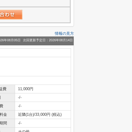
情報の見方
26年08月05日
次回更新予定日：2026年08月14日
益費
11,000円
引
-/-
費
-/-
料金
近隣(1台)/33,000円 (税込)
期間
-/-
社
その他