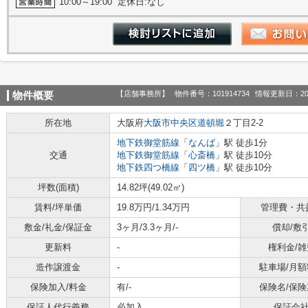
10:00～19:00 定休日:なし
【店舗事務所】
物件番号：101914734
情報更新日：20
物件概要
所在地
大阪府
大阪市中央区
道頓堀
２丁目2-2
地下鉄御堂筋線
「
なんば
」駅 徒歩1分
交通
地下鉄御堂筋線
「
心斎橋
」駅 徒歩10分
地下鉄四つ橋線
「
四ツ橋
」駅 徒歩10分
坪数(面積)
14.82坪(49.02㎡)
賃料/坪単価
19.8万円/1.34万円
管理費・共
敷金/礼金/保証金
3ヶ月/3.3ヶ月/-
償却/敷
更新料
-
権利金/雑
造作譲渡金
-
駐車場/月額
保険加入/料金
有/-
保険名/保険
保証人代行義務
必加入
保証会