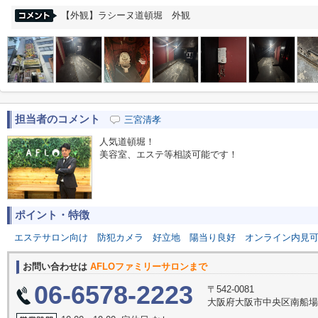
【外観】ラシーヌ道頓堀 外観
担当者のコメント
三宮清孝
人気道頓堀！
美容室、エステ等相談可能です！
ポイント・特徴
エステサロン向け
防犯カメラ
好立地
陽当り良好
オンライン内見
お問い合わせは
AFLOファミリーサロンまで
06-6578-2223
〒542-0081
大阪府大阪市中央区南船場３丁