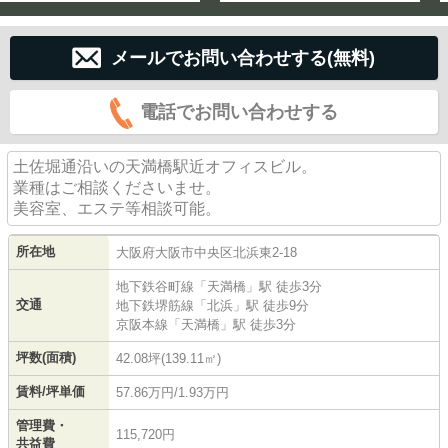
メールでお問い合わせする(無料)
電話でお問い合わせする
土佐堀通沿いの天満橋駅近オフィスビル。
業種はご相談くださいませ。
美容室、エステ等相談可能。
所在地
大阪府
大阪市中央区
北浜東
2-18
地下鉄谷町線
「
天満橋
」駅 徒歩3分
交通
地下鉄堺筋線
「
北浜
」駅 徒歩9分
京阪本線
「
天満橋
」駅 徒歩3分
坪数(面積)
42.08坪(139.11㎡)
賃料/坪単価
57.86万円/1.93万円
管理費・
115,720円
共益費