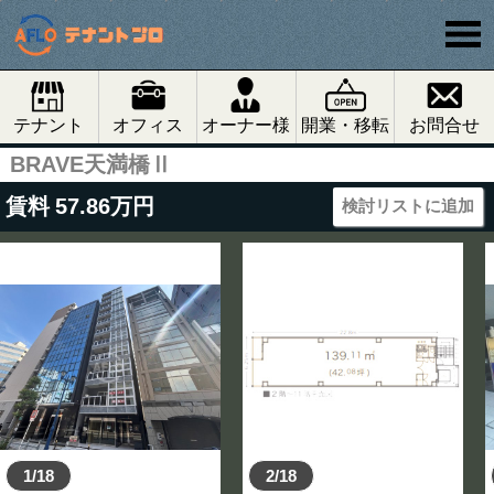
テナント
オフィス
オーナー様
開業・移転
お問合せ
BRAVE天満橋Ⅱ
賃料
57.86
万円
検討リストに追加
1/18
2/18