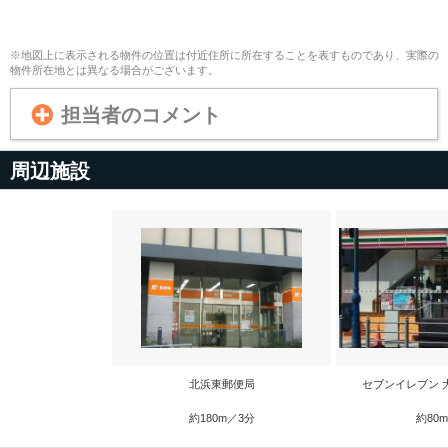
※地図上に表示される物件の位置は付近住所に所在することを表すものであり、実際の
物件所在地とは異なる場合がございます。
担当者のコメント
周辺施設
北浜東郵便局
セブンイレブン 
約180m／3分
約80