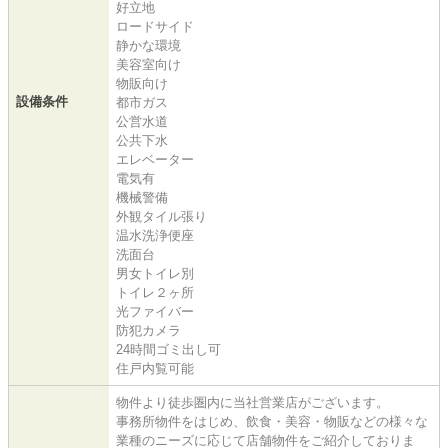
好立地
ロードサイド
静かな環境
美容室向け
物販向け
設備条件
都市ガス
公営水道
公共下水
エレベーター
電気有
機械警備
外観タイル張り
温水洗浄便座
洗面台
男女トイレ別
トイレ２ヶ所
光ファイバー
防犯カメラ
24時間ゴミ出し可
住戸内覧可能
物件より徒歩圏内に当社営業店がございます。
事務所物件をはじめ、飲食・美容・物販などの様々な
業種のニーズに応じて店舗物件をご紹介しておりま