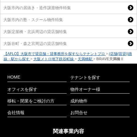
大阪市内の居抜き・造作譲渡物件特集
大阪市内の塾・スクール物件特集
大阪淀屋橋・北浜周辺の貸店舗特集
大阪谷町・森之宮周辺の貸店舗特集
【AFLO】大阪市で貸店舗・貸事務所を探すならテナントプロ
>
(店舗(賃貸))路
線・駅から探す
>
大阪メトロ地下鉄谷町線
>
天満橋駅
>
BRAVE天満橋Ⅱ
HOME
テナントを探す
オフィスを探す
物件オーナー様
移転・閉業をご検討の方
成約物件
会社情報
お問合せ
関連事業内容