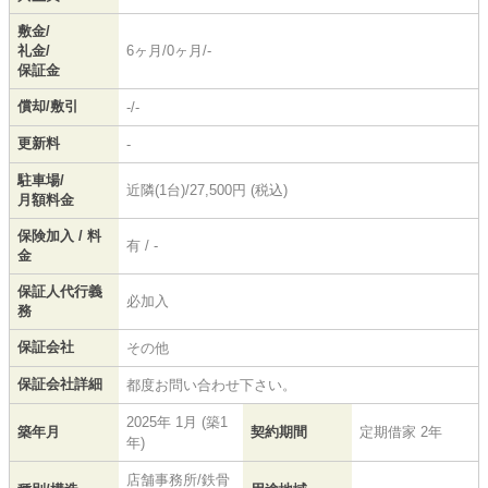
敷金/
礼金/
6ヶ月/0ヶ月/-
保証金
償却/敷引
-/-
更新料
-
駐車場/
近隣(1台)/27,500円 (税込)
月額料金
保険加入 / 料
有 / -
金
保証人代行義
必加入
務
保証会社
その他
保証会社詳細
都度お問い合わせ下さい。
2025年 1月 (築1
築年月
契約期間
定期借家 2年
年)
店舗事務所/鉄骨