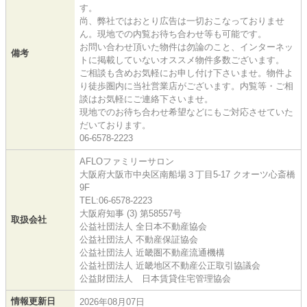
す。
尚、弊社ではおとり広告は一切おこなっておりませ
ん。現地での内覧お待ち合わせ等も可能です。
お問い合わせ頂いた物件は勿論のこと、インターネッ
備考
トに掲載していないオススメ物件多数ございます。
ご相談も含めお気軽にお申し付け下さいませ。物件よ
り徒歩圏内に当社営業店がございます。内覧等・ご相
談はお気軽にご連絡下さいませ。
現地でのお待ち合わせ希望などにもご対応させていた
だいております。
06-6578-2223
AFLOファミリーサロン
大阪府大阪市中央区南船場３丁目5-17 クオーツ心斎橋
9F
TEL:06-6578-2223
大阪府知事 (3) 第58557号
取扱会社
公益社団法人 全日本不動産協会
公益社団法人 不動産保証協会
公益社団法人 近畿圏不動産流通機構
公益社団法人 近畿地区不動産公正取引協議会
公益財団法人 日本賃貸住宅管理協会
情報更新日
2026年08月07日