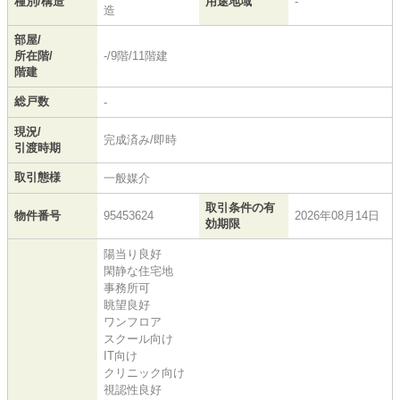
種別/構造
用途地域
-
造
部屋/
所在階/
-/9階/11階建
階建
総戸数
-
現況/
完成済み/即時
引渡時期
取引態様
一般媒介
取引条件の有
物件番号
95453624
2026年08月14日
効期限
陽当り良好
閑静な住宅地
事務所可
眺望良好
ワンフロア
スクール向け
IT向け
クリニック向け
視認性良好