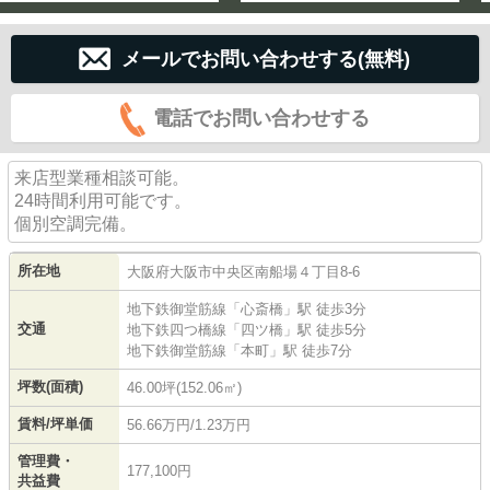
メールでお問い合わせする(無料)
電話でお問い合わせする
来店型業種相談可能。
24時間利用可能です。
個別空調完備。
所在地
大阪府
大阪市中央区
南船場
４丁目8-6
地下鉄御堂筋線
「
心斎橋
」駅 徒歩3分
交通
地下鉄四つ橋線
「
四ツ橋
」駅 徒歩5分
地下鉄御堂筋線
「
本町
」駅 徒歩7分
坪数(面積)
46.00坪(152.06㎡)
賃料/坪単価
56.66万円/1.23万円
管理費・
177,100円
共益費