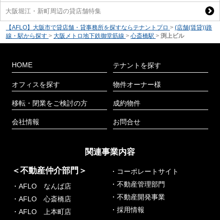
大阪堀江・新町周辺の貸店舗特集
【AFLO】大阪市で貸店舗・貸事務所を探すならテナントプロ
>
(店舗(賃貸))路
線・駅から探す
>
大阪メトロ地下鉄御堂筋線
>
心斎橋駅
>
渕上ビル
HOME
テナントを探す
オフィスを探す
物件オーナー様
移転・閉業をご検討の方
成約物件
会社情報
お問合せ
関連事業内容
＜不動産仲介部門＞
・コーポレートサイト
・不動産管理部門
・AFLO なんば店
・不動産開発事業
・AFLO 心斎橋店
・採用情報
・AFLO 上本町店