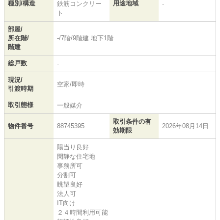
種別/構造
用途地域
鉄筋コンクリー
-
ト
部屋/
所在階/
-/7階/9階建 地下1階
階建
総戸数
-
現況/
空家/即時
引渡時期
取引態様
一般媒介
取引条件の有
物件番号
88745395
2026年08月14日
効期限
陽当り良好
閑静な住宅地
事務所可
分割可
眺望良好
法人可
IT向け
２４時間利用可能