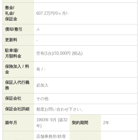
敷金/
礼金/
607.2万円/0ヶ月/-
保証金
償却/敷引
-/-
更新料
-
駐車場/
空有(1台)/33,000円 (税込)
月額料金
保険加入 / 料
有 / -
金
保証人代行義
必加入
務
保証会社
その他
保証会社詳細
都度お問い合わせ下さい。
1993年 9月 (築32
築年月
契約期間
2年
年)
店舗事務所/鉄骨