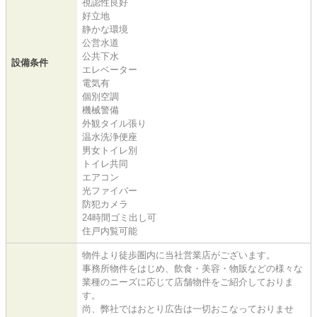
視認性良好
好立地
静かな環境
公営水道
公共下水
設備条件
エレベーター
電気有
個別空調
機械警備
外観タイル張り
温水洗浄便座
男女トイレ別
トイレ共同
エアコン
光ファイバー
防犯カメラ
24時間ゴミ出し可
住戸内覧可能
物件より徒歩圏内に当社営業店がございます。
事務所物件をはじめ、飲食・美容・物販などの様々な
業種のニーズに応じて店舗物件をご紹介しておりま
す。
尚、弊社ではおとり広告は一切おこなっておりませ