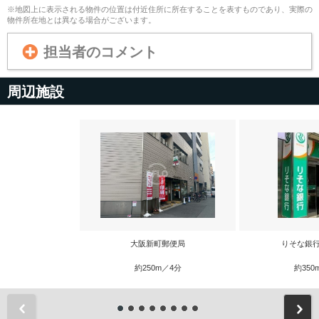
※地図上に表示される物件の位置は付近住所に所在することを表すものであり、実際の
物件所在地とは異なる場合がございます。
担当者のコメント
周辺施設
大阪新町郵便局
りそな銀行
約250m／4分
約350
前