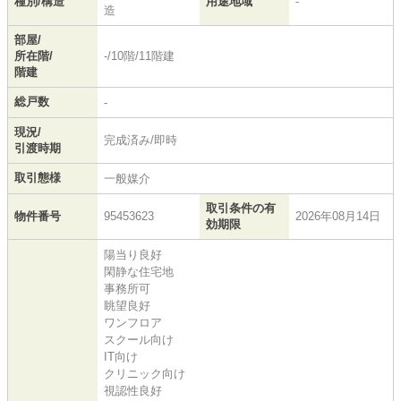
種別/構造
用途地域
-
造
部屋/
所在階/
-/10階/11階建
階建
総戸数
-
現況/
完成済み/即時
引渡時期
取引態様
一般媒介
取引条件の有
物件番号
95453623
2026年08月14日
効期限
陽当り良好
閑静な住宅地
事務所可
眺望良好
ワンフロア
スクール向け
IT向け
クリニック向け
視認性良好