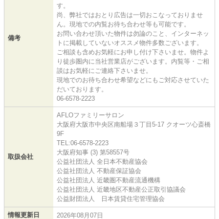
す。
尚、弊社ではおとり広告は一切おこなっておりませ
ん。現地での内覧お待ち合わせ等も可能です。
お問い合わせ頂いた物件は勿論のこと、インターネッ
備考
トに掲載していないオススメ物件多数ございます。
ご相談も含めお気軽にお申し付け下さいませ。物件よ
り徒歩圏内に当社営業店がございます。内覧等・ご相
談はお気軽にご連絡下さいませ。
現地でのお待ち合わせ希望などにもご対応させていた
だいております。
06-6578-2223
AFLOファミリーサロン
大阪府大阪市中央区南船場３丁目5-17 クオーツ心斎橋
9F
TEL:06-6578-2223
大阪府知事 (3) 第58557号
取扱会社
公益社団法人 全日本不動産協会
公益社団法人 不動産保証協会
公益社団法人 近畿圏不動産流通機構
公益社団法人 近畿地区不動産公正取引協議会
公益財団法人 日本賃貸住宅管理協会
情報更新日
2026年08月07日