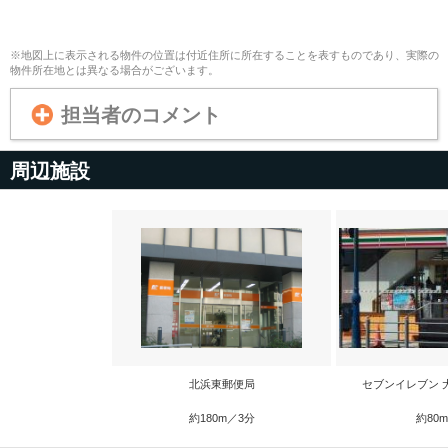
※地図上に表示される物件の位置は付近住所に所在することを表すものであり、実際の
物件所在地とは異なる場合がございます。
担当者のコメント
周辺施設
北浜東郵便局
セブンイレブン 
約180m／3分
約80