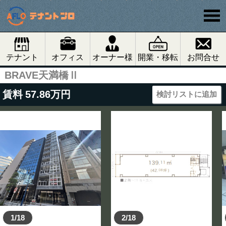
テナント
オフィス
オーナー様
開業・移転
お問合せ
BRAVE天満橋Ⅱ
賃料
57.86
万円
検討リストに追加
1/18
2/18