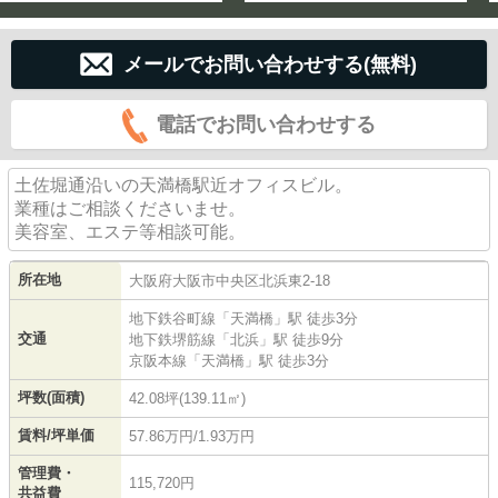
メールでお問い合わせする(無料)
電話でお問い合わせする
土佐堀通沿いの天満橋駅近オフィスビル。
業種はご相談くださいませ。
美容室、エステ等相談可能。
所在地
大阪府
大阪市中央区
北浜東
2-18
地下鉄谷町線
「
天満橋
」駅 徒歩3分
交通
地下鉄堺筋線
「
北浜
」駅 徒歩9分
京阪本線
「
天満橋
」駅 徒歩3分
坪数(面積)
42.08坪(139.11㎡)
賃料/坪単価
57.86万円/1.93万円
管理費・
115,720円
共益費