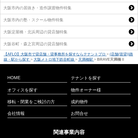
大阪市内の居抜き・造作譲渡物件特集
大阪市内の塾・スクール物件特集
大阪淀屋橋・北浜周辺の貸店舗特集
大阪谷町・森之宮周辺の貸店舗特集
【AFLO】大阪市で貸店舗・貸事務所を探すならテナントプロ
>
(店舗(賃貸))路
線・駅から探す
>
大阪メトロ地下鉄谷町線
>
天満橋駅
>
BRAVE天満橋Ⅱ
HOME
テナントを探す
オフィスを探す
物件オーナー様
移転・閉業をご検討の方
成約物件
会社情報
お問合せ
関連事業内容