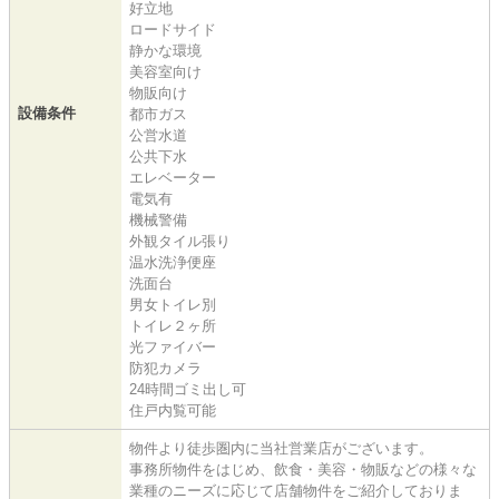
好立地
ロードサイド
静かな環境
美容室向け
物販向け
設備条件
都市ガス
公営水道
公共下水
エレベーター
電気有
機械警備
外観タイル張り
温水洗浄便座
洗面台
男女トイレ別
トイレ２ヶ所
光ファイバー
防犯カメラ
24時間ゴミ出し可
住戸内覧可能
物件より徒歩圏内に当社営業店がございます。
事務所物件をはじめ、飲食・美容・物販などの様々な
業種のニーズに応じて店舗物件をご紹介しておりま