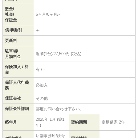
敷金/
礼金/
6ヶ月/0ヶ月/-
保証金
償却/敷引
-/-
更新料
-
駐車場/
近隣(1台)/27,500円 (税込)
月額料金
保険加入 / 料
有 / -
金
保証人代行義
必加入
務
保証会社
その他
保証会社詳細
都度お問い合わせ下さい。
2025年 1月 (築1
築年月
契約期間
定期借家 2年
年)
店舗事務所/鉄骨