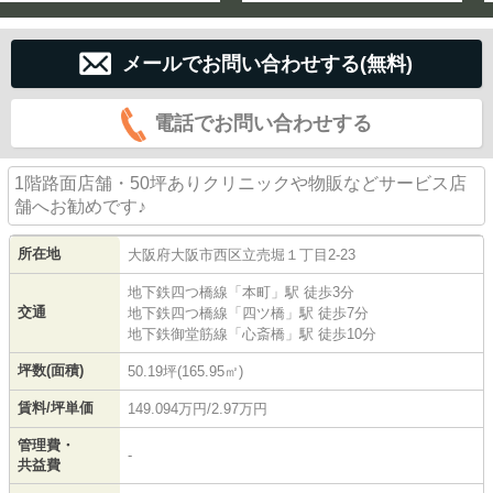
メールでお問い合わせする(無料)
電話でお問い合わせする
1階路面店舗・50坪ありクリニックや物販などサービス店
舗へお勧めです♪
所在地
大阪府
大阪市西区
立売堀
１丁目2-23
地下鉄四つ橋線
「
本町
」駅 徒歩3分
交通
地下鉄四つ橋線
「
四ツ橋
」駅 徒歩7分
地下鉄御堂筋線
「
心斎橋
」駅 徒歩10分
坪数(面積)
50.19坪(165.95㎡)
賃料/坪単価
149.094万円/2.97万円
管理費・
-
共益費