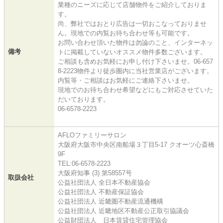
業種のニーズに応じて店舗物件をご紹介しておりま
す。
尚、弊社ではおとり広告は一切おこなっておりませ
ん。現地での内覧お待ち合わせ等も可能です。
お問い合わせ頂いた物件は勿論のこと、インターネッ
備考
トに掲載していないオススメ物件多数ございます。
ご相談も含めお気軽にお申し付け下さいませ。06-657
8-2223物件より徒歩圏内に当社営業店がございます。
内覧等・ご相談はお気軽にご連絡下さいませ。
現地でのお待ち合わせ希望などにもご対応させていた
だいております。
06-6578-2223
AFLOファミリーサロン
大阪府大阪市中央区南船場３丁目5-17 クオーツ心斎橋
9F
TEL:06-6578-2223
大阪府知事 (3) 第58557号
取扱会社
公益社団法人 全日本不動産協会
公益社団法人 不動産保証協会
公益社団法人 近畿圏不動産流通機構
公益社団法人 近畿地区不動産公正取引協議会
公益財団法人 日本賃貸住宅管理協会