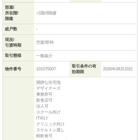
部屋/
所在階/
-/1階/8階建
階建
総戸数
-
現況/
空家/即時
引渡時期
取引態様
一般媒介
取引条件の有
物件番号
101075007
2026年08月20日
効期限
閑静な住宅地
デザイナーズ
事務所可
飲食店可
法人可
スクール向け
IT向け
クリニック向け
スケルトン渡し
軽飲食可