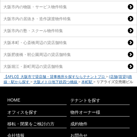
大阪市内の物販・サービス物件特集
大阪市内の居抜き・造作譲渡物件特集
大阪市内の塾・スクール物件特集
大阪本町・心斎橋周辺の貸店舗特集
大阪肥後橋・靭公園周辺の貸店舗特集
大阪堀江・新町周辺の貸店舗特集
【AFLO】大阪市で貸店舗・貸事務所を探すならテナントプロ
>
(店舗(賃貸))路
線・駅から探す
>
大阪メトロ地下鉄四つ橋線
>
本町駅
>
リアライズ立売堀ビル
HOME
テナントを探す
オフィスを探す
物件オーナー様
移転・閉業をご検討の方
成約物件
会社情報
お問合せ