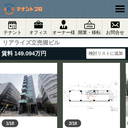
テナント
オフィス
オーナー様
開業・移転
お問合せ
リアライズ立売堀ビル
賃料
149.094
万円
検討リストに追加
1/18
2/18