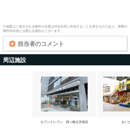
※地図上に表示される物件の位置は付近住所に所在することを表すものであり、実際の
物件所在地とは異なる場合がございます。
担当者のコメント
周辺施設
セブンイレブン 四ツ橋立売堀店
まい