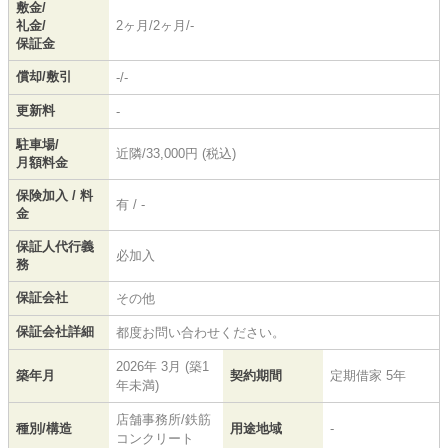
敷金/
礼金/
2ヶ月/2ヶ月/-
保証金
償却/敷引
-/-
更新料
-
駐車場/
近隣/33,000円 (税込)
月額料金
保険加入 / 料
有 / -
金
保証人代行義
必加入
務
保証会社
その他
保証会社詳細
都度お問い合わせください。
2026年 3月 (築1
築年月
契約期間
定期借家 5年
年未満)
店舗事務所/鉄筋
種別/構造
用途地域
-
コンクリート