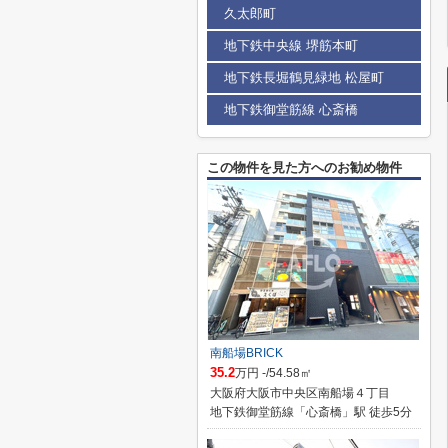
久太郎町
地下鉄中央線 堺筋本町
地下鉄長堀鶴見緑地 松屋町
地下鉄御堂筋線 心斎橋
この物件を見た方へのお勧め物件
南船場BRICK
35.2
万円 -/54.58㎡
大阪府大阪市中央区南船場４丁目
地下鉄御堂筋線「心斎橋」駅 徒歩5分