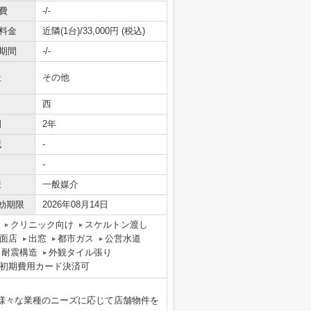
費
-/-
料金
近隣(1台)/33,000円 (税込)
期間
-/-
社
その他
西
間
2年
域
-
-
様
一般媒介
効期限
2026年08月14日
クリニック向け
スケルトン渡し
面店
出窓
都市ガス
公営水道
耐震構造
外観タイル張り
初期費用カード決済可
様々な業種のニーズに応じて店舗物件を