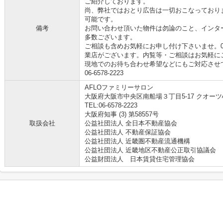
ご紹介しております。
尚、弊社ではおとり広告は一切おこなっており
可能です。
備考
お問い合わせ頂いた物件は勿論のこと、インタ
多数ございます。
ご相談も含めお気軽にお申し付け下さいませ。06-
業店がございます。内覧等・ご相談はお気軽に
現地でのお待ち合わせ希望などにもご対応させ
06-6578-2223
AFLOファミリーサロン
大阪府大阪市中央区南船場３丁目5-17 クオーツ
TEL:06-6578-2223
大阪府知事 (3) 第58557号
取扱会社
公益社団法人 全日本不動産協会
公益社団法人 不動産保証協会
公益社団法人 近畿圏不動産流通機構
公益社団法人 近畿地区不動産公正取引協議会
公益財団法人 日本賃貸住宅管理協会