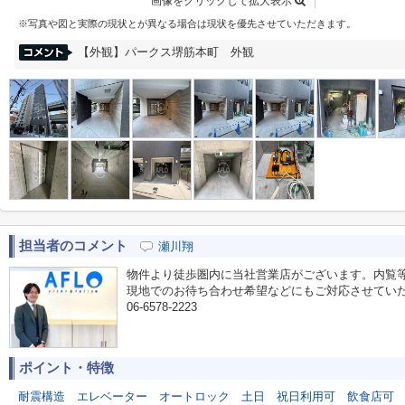
画像をクリックして拡大表示
※写真や図と実際の現状とが異なる場合は現状を優先させていただきます。
【外観】パークス堺筋本町 外観
担当者のコメント
瀬川翔
物件より徒歩圏内に当社営業店がございます。内覧
現地でのお待ち合わせ希望などにもご対応させてい
06-6578-2223
ポイント・特徴
耐震構造
エレベーター
オートロック
土日
祝日利用可
飲食店可