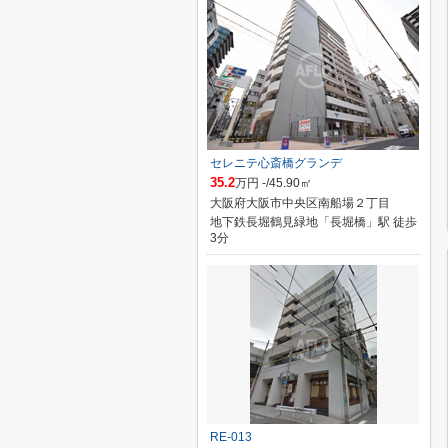
セレニテ心斎橋グランデ
35.2
万円 -/45.90㎡
大阪府大阪市中央区南船場２丁目
地下鉄長堀鶴見緑地「長堀橋」駅 徒歩
3分
RE-013