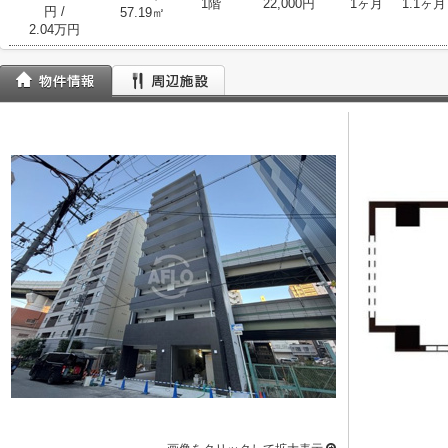
1階
22,000円
1ヶ月
1.1ヶ月
円
/
57.19㎡
2.04万円