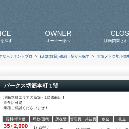
ICE
OWNER
CLO
スを探す
オーナー様へ
移転閉業され
探すならテナントプロ
>
(店舗(賃貸))路線・駅から探す
>
大阪メトロ地下鉄
パークス堺筋本町 1階
堺筋本町エリアの新築・1階路面店！
飲食店可能！
業種ご相談くださいませ！
賃料/坪単価
坪数/面積
所在階
管理費・共益費
敷金
礼金
35
2,000
万
17.29坪 /