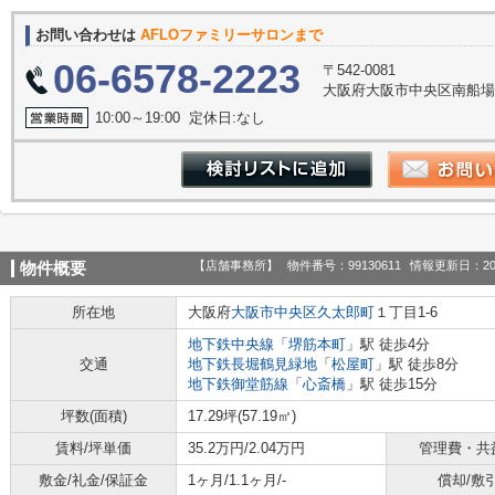
お問い合わせは
AFLOファミリーサロンまで
06-6578-2223
〒542-0081
大阪府大阪市中央区南船場３丁
10:00～19:00 定休日:なし
【店舗事務所】
物件番号：99130611
情報更新日：20
物件概要
所在地
大阪府
大阪市中央区
久太郎町
１丁目1-6
地下鉄中央線
「
堺筋本町
」駅 徒歩4分
交通
地下鉄長堀鶴見緑地
「
松屋町
」駅 徒歩8分
地下鉄御堂筋線
「
心斎橋
」駅 徒歩15分
坪数(面積)
17.29坪(57.19㎡)
賃料/坪単価
35.2万円/2.04万円
管理費・共
敷金/礼金/保証金
1ヶ月/1.1ヶ月/-
償却/敷