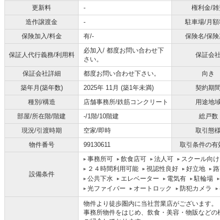
更新料
-
権利金/雑
造作譲渡金
-
駐車場/月額
保険加入/料金
有/-
保険名/保険
必加入/
都度お問い合わせ下
保証人代行義務/利用料
保証会
さい。
保証会社詳細
都度お問い合わせ下さい。
向き
築年月(築年数)
2025年 11月 (築1年未満)
契約期
種別/構造
店舗事務所/鉄筋コンクリート
用途地
部屋/所在階/階建
-/1階/10階建
総戸数
現況/引渡時期
空家/即時
取引態
物件番号
99130611
取引条件の有
事務所可
飲食店可
法人可
スクール向け
２４時間利用可能
視認性良好
好立地
路
設備条件
公共下水
エレベーター
電気有
駐輪場
光ファイバー
オートロック
防犯カメラ
物件より徒歩圏内に当社営業店がございます。
事務所物件をはじめ、飲食・美容・物販などの