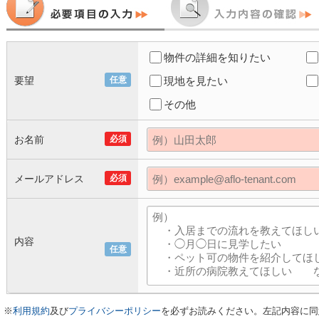
物件の詳細を知りたい
要望
任意
現地を見たい
その他
お名前
必須
メールアドレス
必須
内容
任意
※
利用規約
及び
プライバシーポリシー
を必ずお読みください。左記内容に同