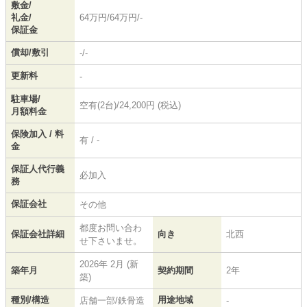
敷金/
礼金/
64万円/64万円/-
保証金
償却/敷引
-/-
更新料
-
駐車場/
空有(2台)/24,200円 (税込)
月額料金
保険加入 / 料
有 / -
金
保証人代行義
必加入
務
保証会社
その他
都度お問い合わ
保証会社詳細
向き
北西
せ下さいませ。
2026年 2月 (新
築年月
契約期間
2年
築)
種別/構造
用途地域
店舗一部/鉄骨造
-