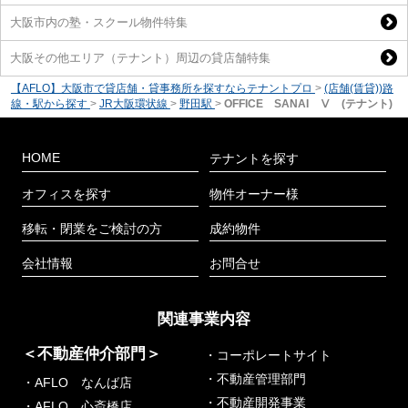
大阪市内の塾・スクール物件特集
大阪その他エリア（テナント）周辺の貸店舗特集
【AFLO】大阪市で貸店舗・貸事務所を探すならテナントプロ
>
(店舗(賃貸))路
線・駅から探す
>
JR大阪環状線
>
野田駅
>
OFFICE SANAI Ⅴ (テナント)
HOME
テナントを探す
オフィスを探す
物件オーナー様
移転・閉業をご検討の方
成約物件
会社情報
お問合せ
関連事業内容
＜不動産仲介部門＞
・コーポレートサイト
・不動産管理部門
・AFLO なんば店
・不動産開発事業
・AFLO 心斎橋店