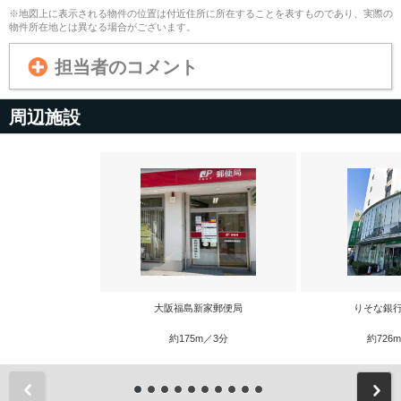
※地図上に表示される物件の位置は付近住所に所在することを表すものであり、実際の
物件所在地とは異なる場合がございます。
担当者のコメント
周辺施設
大阪福島新家郵便局
りそな銀行
約175m／3分
約726
前