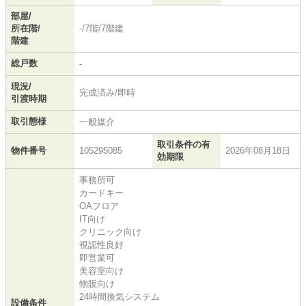
部屋/
所在階/
-/7階/7階建
階建
総戸数
-
現況/
完成済み/即時
引渡時期
取引態様
一般媒介
取引条件の有
物件番号
105295085
2026年08月18日
効期限
事務所可
カードキー
OAフロア
IT向け
クリニック向け
視認性良好
即営業可
美容室向け
物販向け
24時間換気システム
設備条件