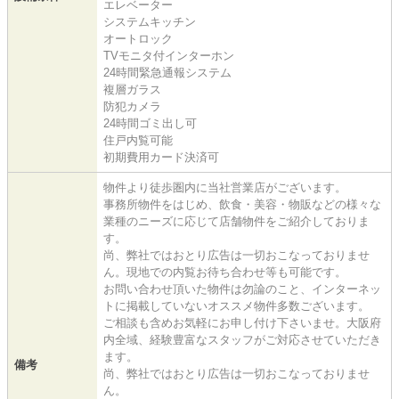
エレベーター
システムキッチン
オートロック
TVモニタ付インターホン
24時間緊急通報システム
複層ガラス
防犯カメラ
24時間ゴミ出し可
住戸内覧可能
初期費用カード決済可
物件より徒歩圏内に当社営業店がございます。
事務所物件をはじめ、飲食・美容・物販などの様々な
業種のニーズに応じて店舗物件をご紹介しておりま
す。
尚、弊社ではおとり広告は一切おこなっておりませ
ん。現地での内覧お待ち合わせ等も可能です。
お問い合わせ頂いた物件は勿論のこと、インターネッ
トに掲載していないオススメ物件多数ございます。
ご相談も含めお気軽にお申し付け下さいませ。大阪府
内全域、経験豊富なスタッフがご対応させていただき
ます。
備考
尚、弊社ではおとり広告は一切おこなっておりませ
ん。