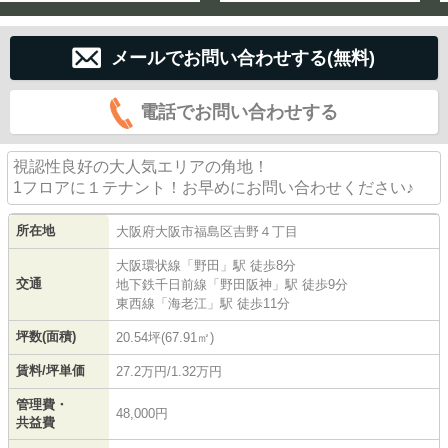
メールでお問い合わせする(無料)
電話でお問い合わせする
視認性良好の大人気エリアの角地！
1フロアに１テナント！お早めにお問い合わせください♪
所在地
大阪府
大阪市福島区
吉野
４丁目
大阪環状線
「
野田
」駅 徒歩8分
交通
地下鉄千日前線
「
野田阪神
」駅 徒歩9分
東西線
「
海老江
」駅 徒歩11分
坪数(面積)
20.54坪(67.91㎡)
賃料/坪単価
27.2万円/1.32万円
管理費・
48,000円
共益費