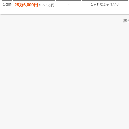
28
万
6,000
円
1-3階
-
1ヶ月
/
2.2ヶ月
/
-
/
-
/
-
/
0.95
万円
該