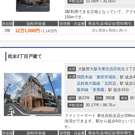
10.58坪 / 35.00㎡
坪数/面積
2駅利用できる立地となっていて、アク
150mです。
敷金/礼金/保証金/償却/敷引
所在階
賃料/坪単価
管理費・共益費
12
万
1,000
円
5階
-
0ヶ月
/
3ヶ月
/
3ヶ月
/
-
/
-
/
1.14
万円
杭全2丁目戸建て
大阪府
大阪市東住吉区
杭全
２丁
住所
交通
関西本線
「
東部市場前
」駅 徒歩
近鉄南大阪線
「
北田辺
」駅 徒歩1
阪和線
「
美章園
」駅 徒歩15分
築22年
3階建
鉄
築年
階数
構造
30.17坪 / 99.76㎡
坪数/面積
ファミリーマート 東住吉杭全店が209
決済ができます。駅から徒歩4分という
か。
敷金/礼金/保証金/償却/敷引
所在階
賃料/坪単価
管理費・共益費