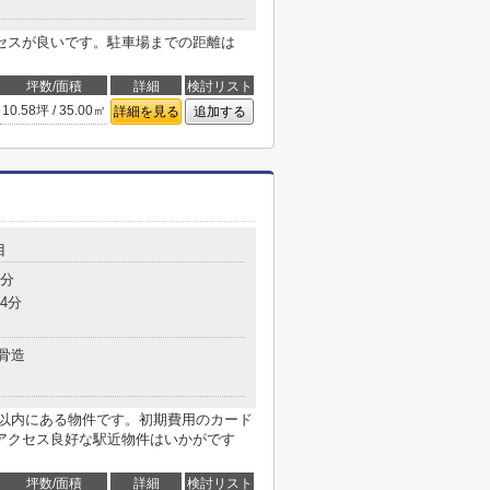
セスが良いです。駐車場までの距離は
坪数/面積
詳細
検討リスト
10.58坪 / 35.00㎡
詳細を見る
追加する
目
4分
4分
骨造
m以内にある物件です。初期費用のカード
アクセス良好な駅近物件はいかがです
坪数/面積
詳細
検討リスト