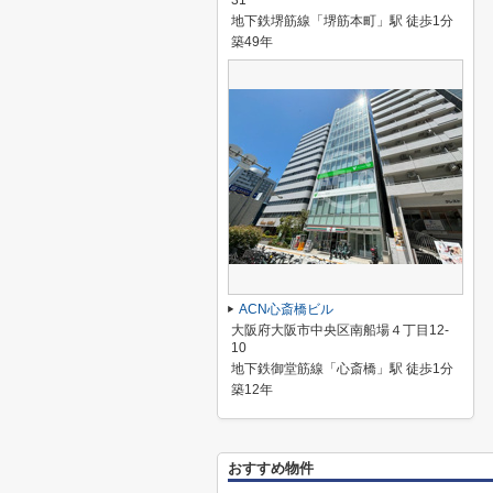
31
地下鉄堺筋線「堺筋本町」駅 徒歩1分
築49年
ACN心斎橋ビル
大阪府大阪市中央区南船場４丁目12-
10
地下鉄御堂筋線「心斎橋」駅 徒歩1分
築12年
おすすめ物件