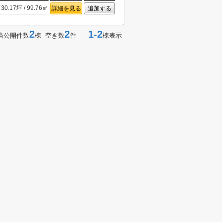
30.17坪 / 99.76㎡
詳細を見る
追加する
2
2
1-2
当公開件数
棟 空き数
件
棟表示