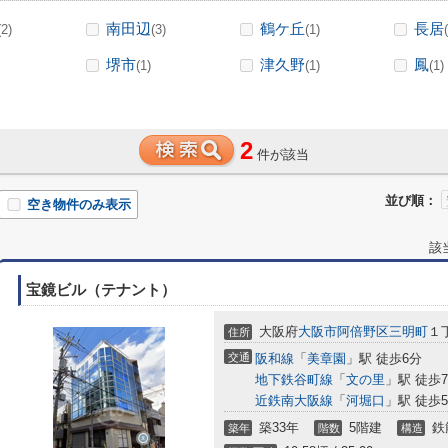
南田辺
鶴ケ丘
長居
(2)
(3)
(1)
堺市
津久野
鳳
(1)
(1)
(1)
2
件が該当
並び順：
空き物件のみ表示
該
宝鏡ビル（テナント）
大阪府
大阪市阿倍野区
三明町
１丁
住所
交通
阪和線
「
美章園
」駅 徒歩6分
地下鉄谷町線
「
文の里
」駅 徒歩
近鉄南大阪線
「
河堀口
」駅 徒歩
築33年
5階建
鉄
築年
階数
構造