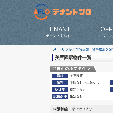
TENANT
OFF
テナントを探す
オフィ
【AFLO】大阪市で貸店舗・貸事務所を
美章園駅物件一覧
沿線
美章園駅
賃料
下限なし～上限なし
駅徒歩
指定しない
設備条件
指定なし
JR阪和線
駅で絞り込む