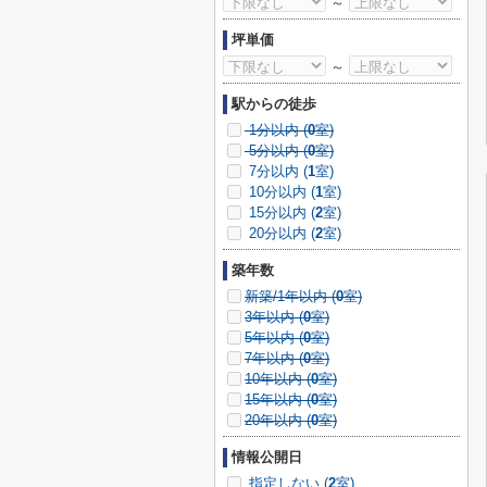
～
坪単価
～
駅からの徒歩
1分以内 (
0
室)
5分以内 (
0
室)
7分以内 (
1
室)
10分以内 (
1
室)
15分以内 (
2
室)
20分以内 (
2
室)
築年数
新築/1年以内 (
0
室)
3年以内 (
0
室)
5年以内 (
0
室)
7年以内 (
0
室)
10年以内 (
0
室)
15年以内 (
0
室)
20年以内 (
0
室)
情報公開日
指定しない (
2
室)