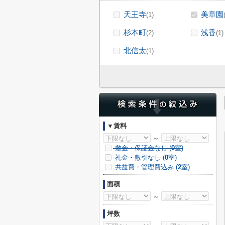
天王寺
美章園
(1)
杉本町
浅香
(2)
(1)
北信太
(1)
▼賃料
～
敷金・保証金なし (
0
室)
礼金・敷引なし (
0
室)
共益費・管理費込み (
2
室)
面積
～
坪数