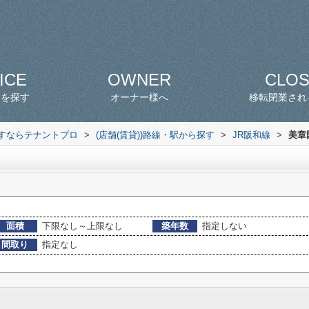
ICE
OWNER
CLO
スを探す
オーナー様へ
移転閉業され
探すならテナントプロ
>
(店舗(賃貸))路線・駅から探す
>
JR阪和線
>
美章
面積
下限なし～上限なし
築年数
指定しない
間取り
指定なし