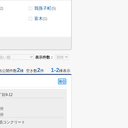
我孫子町
(2)
(5)
富木
(1)
表示件数：
2
2
1-2
当公開件数
棟 空き数
件
棟表示
目9‐12
7分
5分
筋コンクリート