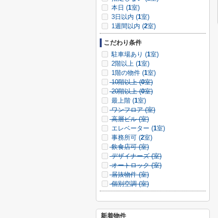
本日 (
1
室)
3日以内 (
1
室)
1週間以内 (
2
室)
こだわり条件
駐車場あり (
1
室)
2階以上 (
1
室)
1階の物件 (
1
室)
10階以上 (
0
室)
20階以上 (
0
室)
最上階 (
1
室)
ワンフロア (
室)
高層ビル (
室)
エレベーター (
1
室)
事務所可 (
2
室)
飲食店可 (
室)
デザイナーズ (
室)
オートロック (
室)
居抜物件 (
室)
個別空調 (
室)
新着物件